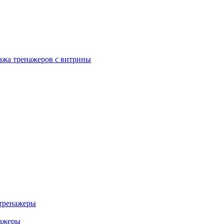
ажа тренажеров с витрины
тренажеры
нажеры