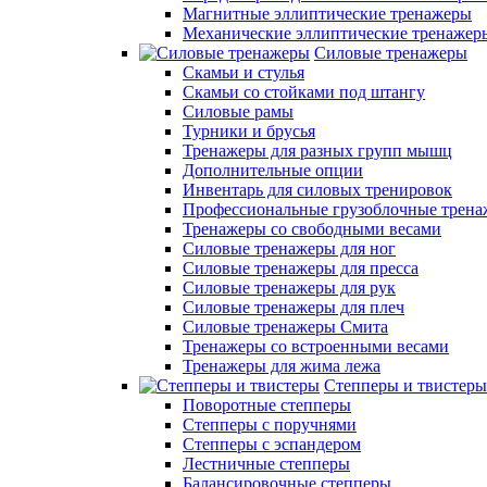
Магнитные эллиптические тренажеры
Механические эллиптические тренажер
Силовые тренажеры
Скамьи и стулья
Скамьи со стойками под штангу
Силовые рамы
Турники и брусья
Тренажеры для разных групп мышц
Дополнительные опции
Инвентарь для силовых тренировок
Профессиональные грузоблочные трен
Тренажеры со свободными весами
Силовые тренажеры для ног
Силовые тренажеры для пресса
Силовые тренажеры для рук
Силовые тренажеры для плеч
Силовые тренажеры Смита
Тренажеры со встроенными весами
Тренажеры для жима лежа
Степперы и твистеры
Поворотные степперы
Степперы с поручнями
Степперы с эспандером
Лестничные степперы
Балансировочные степперы