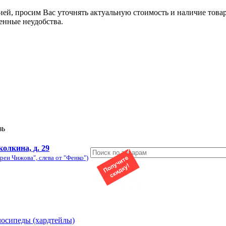
ией, просим Вас уточнять актуальную стоимость и наличие това
енные неудобства.
зь
колкина, д. 29
реи Чижова", слева от "Фенко")
лосипеды (хардтейлы)