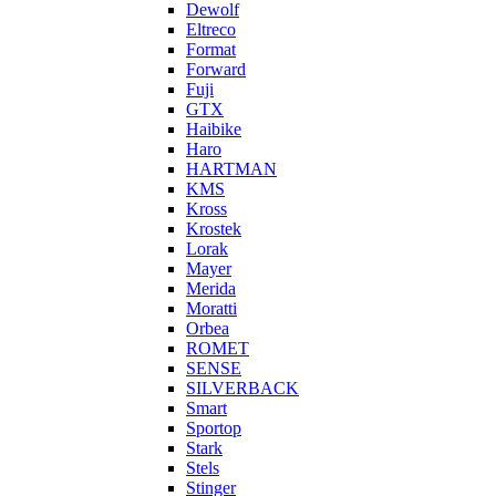
Dewolf
Eltreco
Format
Forward
Fuji
GTX
Haibike
Haro
HARTMAN
KMS
Kross
Krostek
Lorak
Mayer
Merida
Moratti
Orbea
ROMET
SENSE
SILVERBACK
Smart
Sportop
Stark
Stels
Stinger