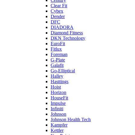
Century
Clear Fit
Cybex
Dender
DFC
DIADORA
Diamond Fitness
DKN Technology
EuroFit
Fitlux
Foreman
G-Plate
Galafit
Go-Elliptical
Halley
Hasttings
Hoist
Horizon
HouseFit
Impulse
Infiniti
Johnson
Johnson Health Tech
Kampfer
Kettler