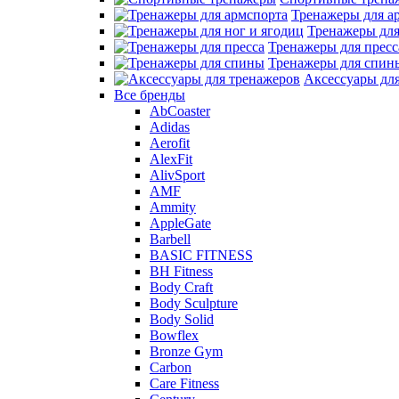
Тренажеры для а
Тренажеры для
Тренажеры для пресс
Тренажеры для спин
Аксессуары дл
Все бренды
AbCoaster
Adidas
Aerofit
AlexFit
AlivSport
AMF
Ammity
AppleGate
Barbell
BASIC FITNESS
BH Fitness
Body Craft
Body Sculpture
Body Solid
Bowflex
Bronze Gym
Carbon
Care Fitness