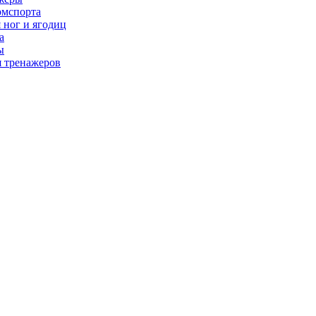
рмспорта
 ног и ягодиц
а
ы
я тренажеров