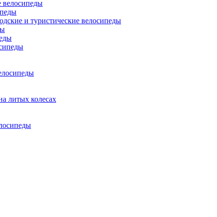
 велосипеды
ипеды
одские и туристические велосипеды
ды
еды
сипеды
елосипеды
на литых колесах
елосипеды