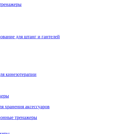
тренажеры
ование для штанг и гантелей
ля кинезотерапии
жеры
ля хранения аксессуаров
ионные тренажеры
жеры