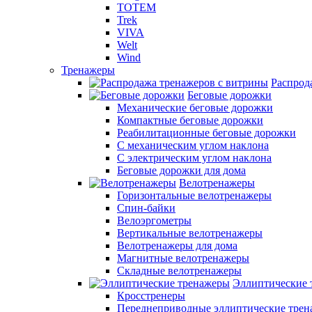
TOTEM
Trek
VIVA
Welt
Wind
Тренажеры
Распрод
Беговые дорожки
Механические беговые дорожки
Компактные беговые дорожки
Реабилитационные беговые дорожки
С механическим углом наклона
С электрическим углом наклона
Беговые дорожки для дома
Велотренажеры
Горизонтальные велотренажеры
Спин-байки
Велоэргометры
Вертикальные велотренажеры
Велотренажеры для дома
Магнитные велотренажеры
Складные велотренажеры
Эллиптические 
Кросстренеры
Переднеприводные эллиптические тре