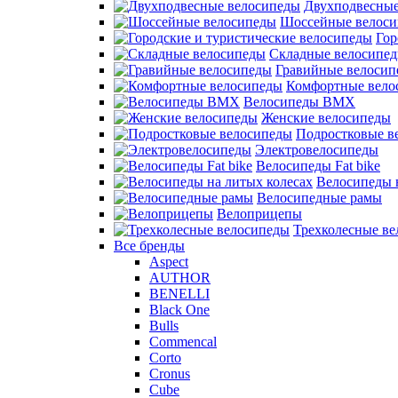
Двухподвесные
Шоссейные велос
Гор
Складные велосипе
Гравийные велосип
Комфортные вело
Велосипеды BMX
Женские велосипеды
Подростковые в
Электровелосипеды
Велосипеды Fat bike
Велосипеды 
Велосипедные рамы
Велоприцепы
Трехколесные в
Все бренды
Aspect
AUTHOR
BENELLI
Black One
Bulls
Commencal
Corto
Cronus
Cube