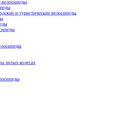
 велосипеды
ипеды
одские и туристические велосипеды
ды
еды
сипеды
елосипеды
на литых колесах
елосипеды