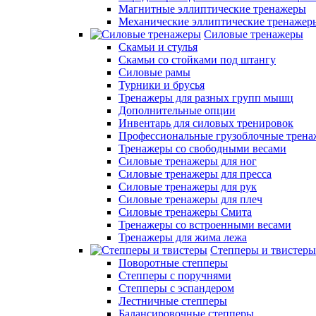
Магнитные эллиптические тренажеры
Механические эллиптические тренажер
Силовые тренажеры
Скамьи и стулья
Скамьи со стойками под штангу
Силовые рамы
Турники и брусья
Тренажеры для разных групп мышц
Дополнительные опции
Инвентарь для силовых тренировок
Профессиональные грузоблочные трен
Тренажеры со свободными весами
Силовые тренажеры для ног
Силовые тренажеры для пресса
Силовые тренажеры для рук
Силовые тренажеры для плеч
Силовые тренажеры Смита
Тренажеры со встроенными весами
Тренажеры для жима лежа
Степперы и твистеры
Поворотные степперы
Степперы с поручнями
Степперы с эспандером
Лестничные степперы
Балансировочные степперы