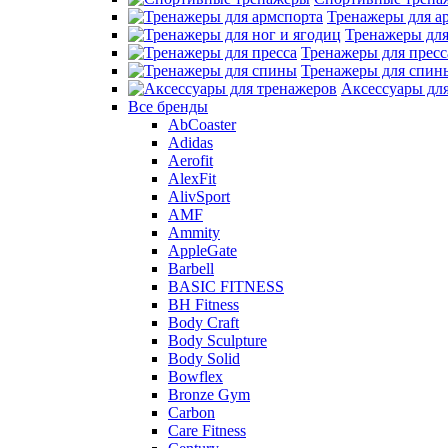
Тренажеры для а
Тренажеры для
Тренажеры для пресс
Тренажеры для спин
Аксессуары дл
Все бренды
AbCoaster
Adidas
Aerofit
AlexFit
AlivSport
AMF
Ammity
AppleGate
Barbell
BASIC FITNESS
BH Fitness
Body Craft
Body Sculpture
Body Solid
Bowflex
Bronze Gym
Carbon
Care Fitness