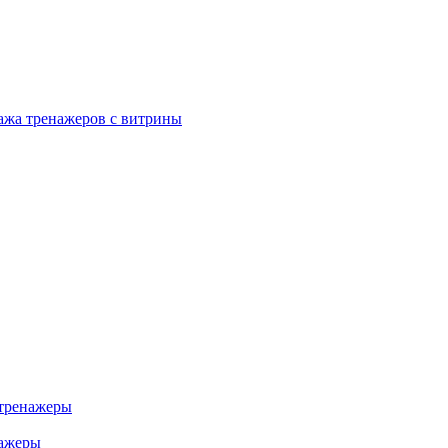
ажа тренажеров с витрины
тренажеры
нажеры