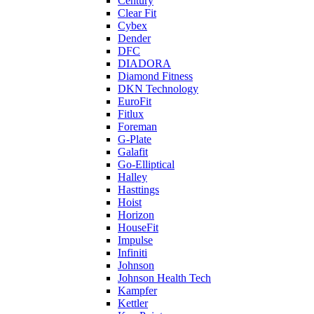
Century
Clear Fit
Cybex
Dender
DFC
DIADORA
Diamond Fitness
DKN Technology
EuroFit
Fitlux
Foreman
G-Plate
Galafit
Go-Elliptical
Halley
Hasttings
Hoist
Horizon
HouseFit
Impulse
Infiniti
Johnson
Johnson Health Tech
Kampfer
Kettler