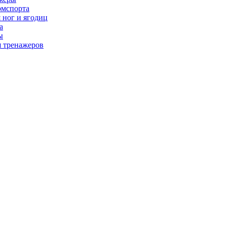
рмспорта
 ног и ягодиц
а
ы
я тренажеров