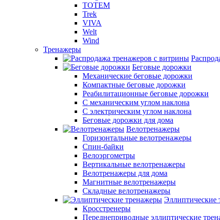
TOTEM
Trek
VIVA
Welt
Wind
Тренажеры
Распрод
Беговые дорожки
Механические беговые дорожки
Компактные беговые дорожки
Реабилитационные беговые дорожки
С механическим углом наклона
С электрическим углом наклона
Беговые дорожки для дома
Велотренажеры
Горизонтальные велотренажеры
Спин-байки
Велоэргометры
Вертикальные велотренажеры
Велотренажеры для дома
Магнитные велотренажеры
Складные велотренажеры
Эллиптические 
Кросстренеры
Переднеприводные эллиптические тре