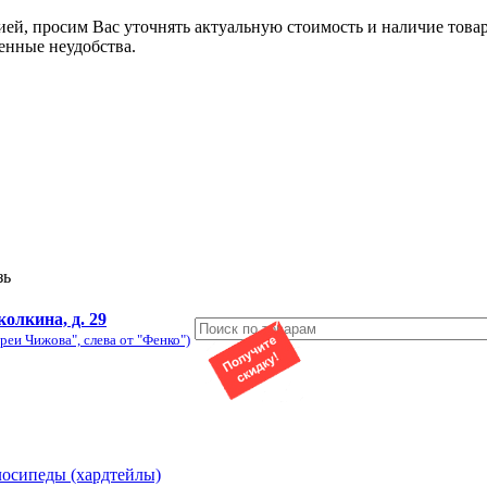
ией, просим Вас уточнять актуальную стоимость и наличие това
енные неудобства.
зь
колкина, д. 29
реи Чижова", слева от "Фенко")
лосипеды (хардтейлы)