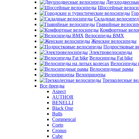
Двухподвесные
Шоссейные велос
Гор
Складные велосипе
Гравийные велосип
Комфортные вело
Велосипеды BMX
Женские велосипеды
Подростковые в
Электровелосипеды
Велосипеды Fat bike
Велосипеды 
Велосипедные рамы
Велоприцепы
Трехколесные в
Все бренды
Aspect
AUTHOR
BENELLI
Black One
Bulls
Commencal
Corto
Cronus
Cube