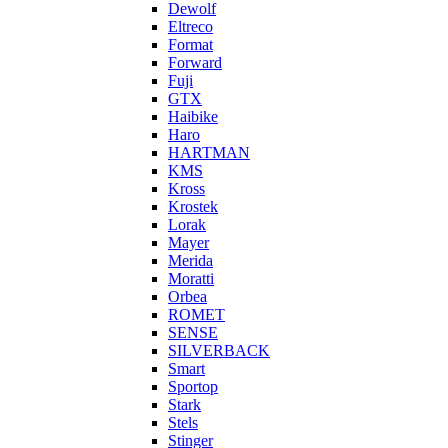
Dewolf
Eltreco
Format
Forward
Fuji
GTX
Haibike
Haro
HARTMAN
KMS
Kross
Krostek
Lorak
Mayer
Merida
Moratti
Orbea
ROMET
SENSE
SILVERBACK
Smart
Sportop
Stark
Stels
Stinger