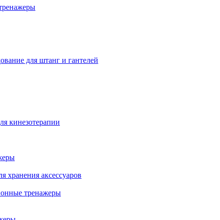
тренажеры
ование для штанг и гантелей
ля кинезотерапии
жеры
ля хранения аксессуаров
ионные тренажеры
жеры