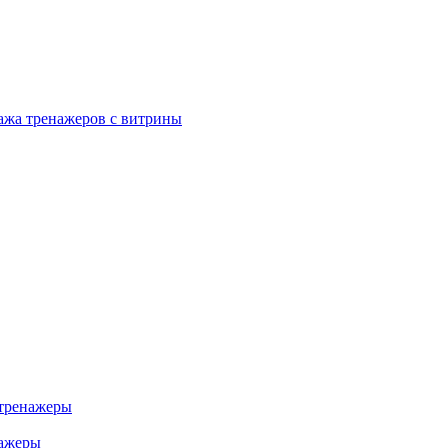
ажа тренажеров с витрины
тренажеры
нажеры