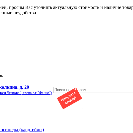
ией, просим Вас уточнять актуальную стоимость и наличие това
енные неудобства.
зь
колкина, д. 29
реи Чижова", слева от "Фенко")
лосипеды (хардтейлы)