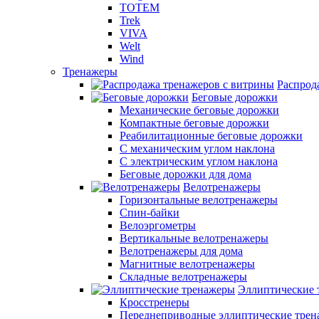
TOTEM
Trek
VIVA
Welt
Wind
Тренажеры
Распрод
Беговые дорожки
Механические беговые дорожки
Компактные беговые дорожки
Реабилитационные беговые дорожки
С механическим углом наклона
С электрическим углом наклона
Беговые дорожки для дома
Велотренажеры
Горизонтальные велотренажеры
Спин-байки
Велоэргометры
Вертикальные велотренажеры
Велотренажеры для дома
Магнитные велотренажеры
Складные велотренажеры
Эллиптические 
Кросстренеры
Переднеприводные эллиптические тре