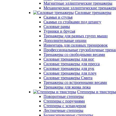
Магнитные эллиптические тренажеры
Механические эллиптические тренажер
Силовые тренажеры
Скамьи и стулья
Скамьи со стойками под штангу
Силовые рамы
Турники и брусья
Тренажеры для разных групп мышц
Дополнительные опции
Инвентарь для силовых тренировок
Профессиональные грузоблочные трен
Тренажеры со свободными весами
Силовые тренажеры для ног
Силовые тренажеры для пресса
Силовые тренажеры для рук
Силовые тренажеры для плеч
Силовые тренажеры Смита
Тренажеры со встроенными весами
Тренажеры для жима лежа
Степперы и твистеры
Поворотные степперы
Степперы с поручнями
Степперы с эспандером
Лестничные степперы
Балансировочные степперы