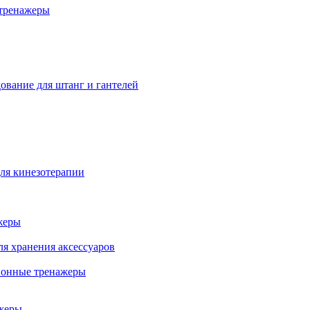
тренажеры
ование для штанг и гантелей
ля кинезотерапии
жеры
ля хранения аксессуаров
ионные тренажеры
жеры