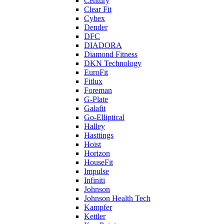
Century
Clear Fit
Cybex
Dender
DFC
DIADORA
Diamond Fitness
DKN Technology
EuroFit
Fitlux
Foreman
G-Plate
Galafit
Go-Elliptical
Halley
Hasttings
Hoist
Horizon
HouseFit
Impulse
Infiniti
Johnson
Johnson Health Tech
Kampfer
Kettler