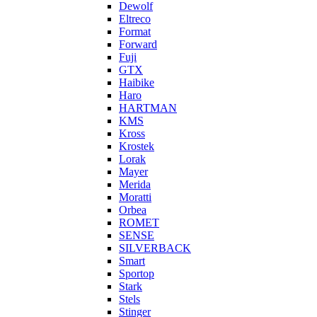
Dewolf
Eltreco
Format
Forward
Fuji
GTX
Haibike
Haro
HARTMAN
KMS
Kross
Krostek
Lorak
Mayer
Merida
Moratti
Orbea
ROMET
SENSE
SILVERBACK
Smart
Sportop
Stark
Stels
Stinger