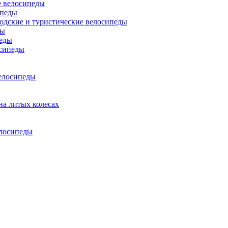
 велосипеды
ипеды
одские и туристические велосипеды
ды
еды
сипеды
елосипеды
на литых колесах
елосипеды