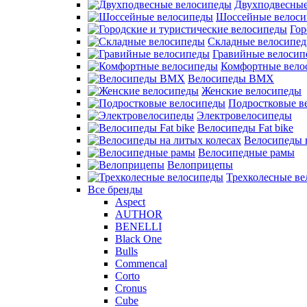
Двухподвесные
Шоссейные велос
Гор
Складные велосипе
Гравийные велосип
Комфортные вело
Велосипеды BMX
Женские велосипеды
Подростковые в
Электровелосипеды
Велосипеды Fat bike
Велосипеды 
Велосипедные рамы
Велоприцепы
Трехколесные в
Все бренды
Aspect
AUTHOR
BENELLI
Black One
Bulls
Commencal
Corto
Cronus
Cube