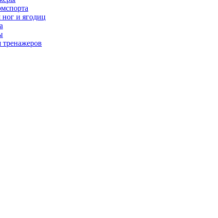
рмспорта
 ног и ягодиц
а
ы
я тренажеров