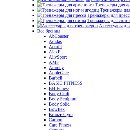
Тренажеры для а
Тренажеры для
Тренажеры для пресс
Тренажеры для спин
Аксессуары дл
Все бренды
AbCoaster
Adidas
Aerofit
AlexFit
AlivSport
AMF
Ammity
AppleGate
Barbell
BASIC FITNESS
BH Fitness
Body Craft
Body Sculpture
Body Solid
Bowflex
Bronze Gym
Carbon
Care Fitness