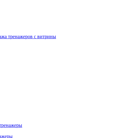
ажа тренажеров с витрины
тренажеры
нажеры