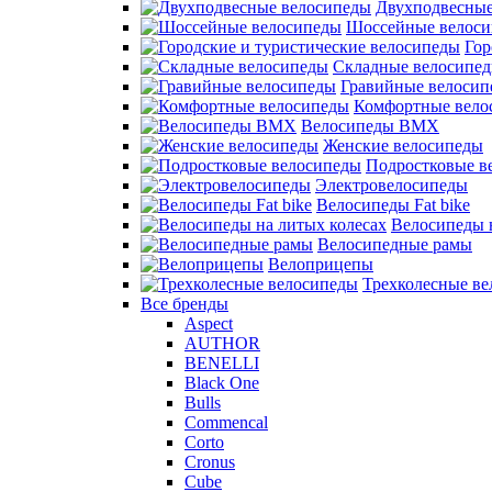
Двухподвесные
Шоссейные велос
Гор
Складные велосипе
Гравийные велосип
Комфортные вело
Велосипеды BMX
Женские велосипеды
Подростковые в
Электровелосипеды
Велосипеды Fat bike
Велосипеды 
Велосипедные рамы
Велоприцепы
Трехколесные в
Все бренды
Aspect
AUTHOR
BENELLI
Black One
Bulls
Commencal
Corto
Cronus
Cube