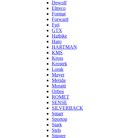
Dewolf
Eltreco
Format
Forward
Fuji
GTX
Haibike
Haro
HARTMAN
KMS
Kross
Krostek
Lorak
Mayer
Merida
Moratti
Orbea
ROMET
SENSE
SILVERBACK
Smart
Sportop
Stark
Stels
Stinger