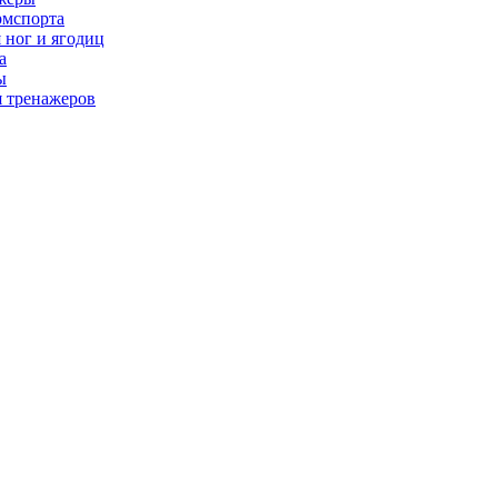
рмспорта
 ног и ягодиц
а
ы
я тренажеров