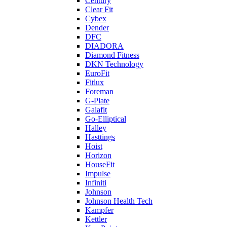
Century
Clear Fit
Cybex
Dender
DFC
DIADORA
Diamond Fitness
DKN Technology
EuroFit
Fitlux
Foreman
G-Plate
Galafit
Go-Elliptical
Halley
Hasttings
Hoist
Horizon
HouseFit
Impulse
Infiniti
Johnson
Johnson Health Tech
Kampfer
Kettler