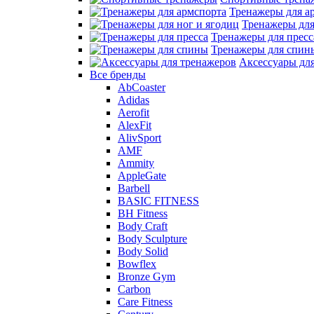
Тренажеры для а
Тренажеры для
Тренажеры для пресс
Тренажеры для спин
Аксессуары дл
Все бренды
AbCoaster
Adidas
Aerofit
AlexFit
AlivSport
AMF
Ammity
AppleGate
Barbell
BASIC FITNESS
BH Fitness
Body Craft
Body Sculpture
Body Solid
Bowflex
Bronze Gym
Carbon
Care Fitness