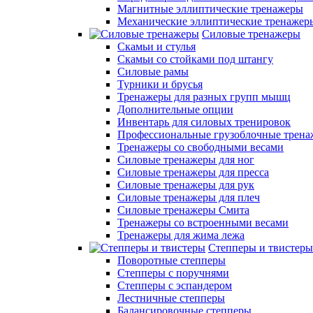
Магнитные эллиптические тренажеры
Механические эллиптические тренажер
Силовые тренажеры
Скамьи и стулья
Скамьи со стойками под штангу
Силовые рамы
Турники и брусья
Тренажеры для разных групп мышц
Дополнительные опции
Инвентарь для силовых тренировок
Профессиональные грузоблочные трен
Тренажеры со свободными весами
Силовые тренажеры для ног
Силовые тренажеры для пресса
Силовые тренажеры для рук
Силовые тренажеры для плеч
Силовые тренажеры Смита
Тренажеры со встроенными весами
Тренажеры для жима лежа
Степперы и твистеры
Поворотные степперы
Степперы с поручнями
Степперы с эспандером
Лестничные степперы
Балансировочные степперы