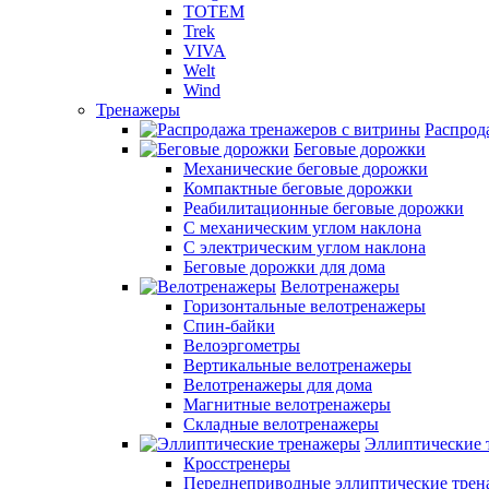
TOTEM
Trek
VIVA
Welt
Wind
Тренажеры
Распрод
Беговые дорожки
Механические беговые дорожки
Компактные беговые дорожки
Реабилитационные беговые дорожки
С механическим углом наклона
С электрическим углом наклона
Беговые дорожки для дома
Велотренажеры
Горизонтальные велотренажеры
Спин-байки
Велоэргометры
Вертикальные велотренажеры
Велотренажеры для дома
Магнитные велотренажеры
Складные велотренажеры
Эллиптические 
Кросстренеры
Переднеприводные эллиптические тре