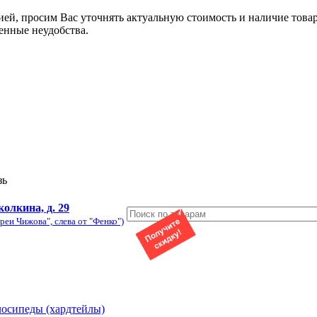
ией, просим Вас уточнять актуальную стоимость и наличие това
енные неудобства.
зь
колкина, д. 29
реи Чижова", слева от "Фенко")
лосипеды (хардтейлы)