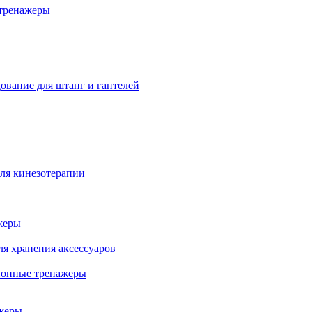
тренажеры
ование для штанг и гантелей
ля кинезотерапии
жеры
ля хранения аксессуаров
ионные тренажеры
жеры