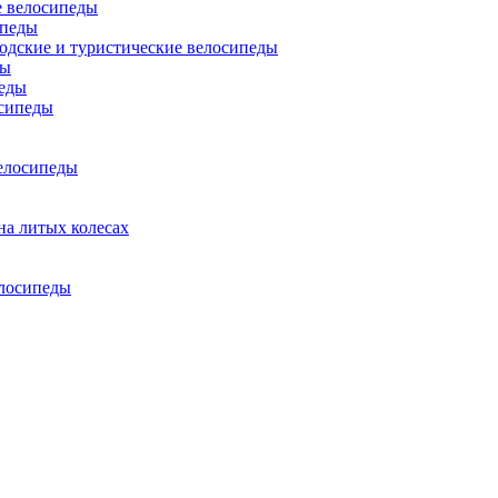
 велосипеды
ипеды
одские и туристические велосипеды
ды
еды
сипеды
елосипеды
на литых колесах
елосипеды