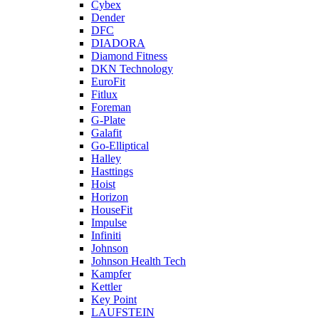
Cybex
Dender
DFC
DIADORA
Diamond Fitness
DKN Technology
EuroFit
Fitlux
Foreman
G-Plate
Galafit
Go-Elliptical
Halley
Hasttings
Hoist
Horizon
HouseFit
Impulse
Infiniti
Johnson
Johnson Health Tech
Kampfer
Kettler
Key Point
LAUFSTEIN