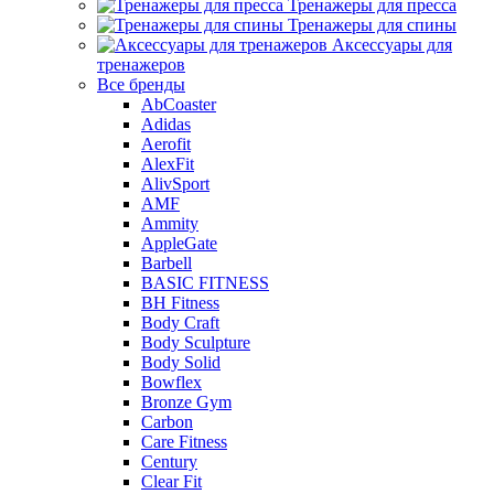
Тренажеры для пресса
Тренажеры для спины
Аксессуары для
тренажеров
Все бренды
AbCoaster
Adidas
Aerofit
AlexFit
AlivSport
AMF
Ammity
AppleGate
Barbell
BASIC FITNESS
BH Fitness
Body Craft
Body Sculpture
Body Solid
Bowflex
Bronze Gym
Carbon
Care Fitness
Century
Clear Fit