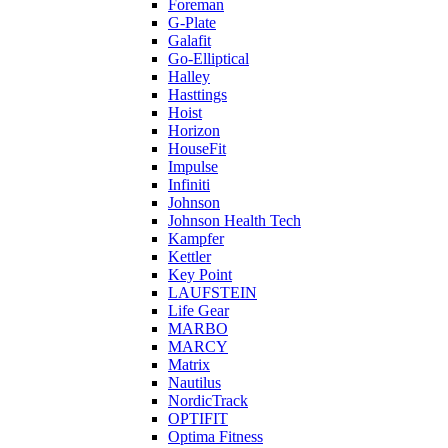
Foreman
G-Plate
Galafit
Go-Elliptical
Halley
Hasttings
Hoist
Horizon
HouseFit
Impulse
Infiniti
Johnson
Johnson Health Tech
Kampfer
Kettler
Key Point
LAUFSTEIN
Life Gear
MARBO
MARCY
Matrix
Nautilus
NordicTrack
OPTIFIT
Optima Fitness