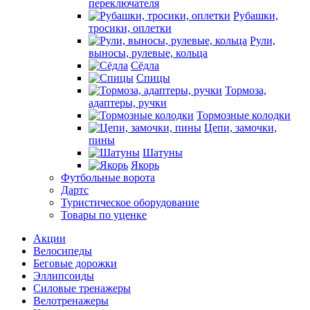
переключателя
Рубашки,
тросики, оплетки
Рули,
выносы, рулевые, кольца
Сёдла
Спицы
Тормоза,
адаптеры, ручки
Тормозные колодки
Цепи, замочки,
пины
Шатуны
Якорь
Футбольные ворота
Дартс
Туристическое оборудование
Товары по уценке
Акции
Велосипеды
Беговые дорожки
Эллипсоиды
Силовые тренажеры
Велотренажеры