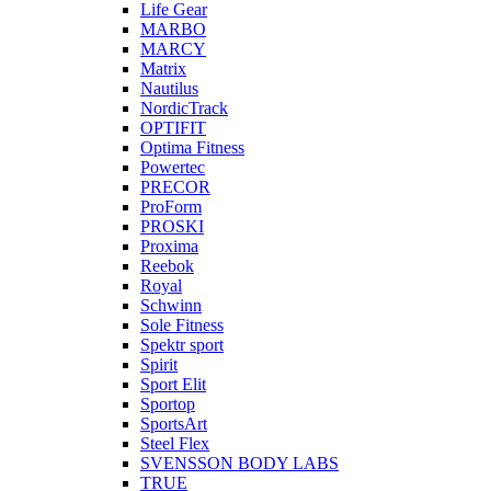
Life Gear
MARBO
MARCY
Matrix
Nautilus
NordicTrack
OPTIFIT
Optima Fitness
Powertec
PRECOR
ProForm
PROSKI
Proxima
Reebok
Royal
Schwinn
Sole Fitness
Spektr sport
Spirit
Sport Elit
Sportop
SportsArt
Steel Flex
SVENSSON BODY LABS
TRUE