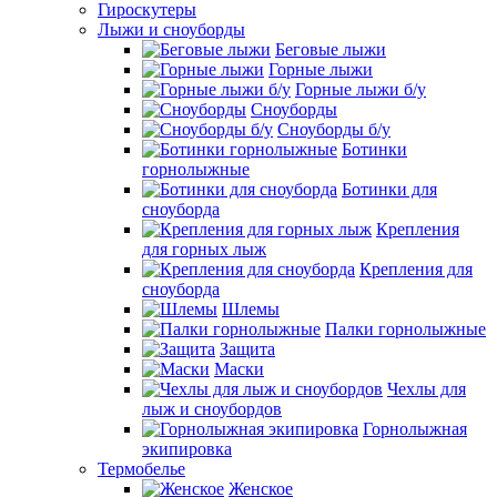
Гироскутеры
Лыжи и сноуборды
Беговые лыжи
Горные лыжи
Горные лыжи б/у
Сноуборды
Сноуборды б/у
Ботинки
горнолыжные
Ботинки для
сноуборда
Крепления
для горных лыж
Крепления для
сноуборда
Шлемы
Палки горнолыжные
Защита
Маски
Чехлы для
лыж и сноубордов
Горнолыжная
экипировка
Термобелье
Женское