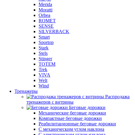
Merida
Moratti
Orbea
ROMET
SENSE
SILVERBACK
Smart
Sportop
Stark
Stels
Stinger
TOTEM
Trek
VIVA
Welt
Wind
Тренажеры
Распродажа
тренажеров с витрины
Беговые дорожки
Механические беговые дорожки
Компактные беговые дорожки
Реабилитационные беговые дорожки
С механическим углом наклона
С электрическим углом наклона