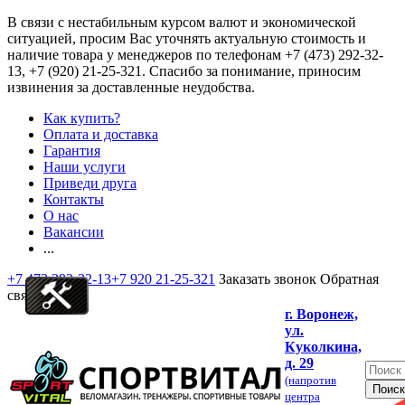
В связи с нестабильным курсом валют и экономической
ситуацией, просим Вас уточнять актуальную стоимость и
наличие товара у менеджеров по телефонам
+7 (473) 292-32-
13, +7 (920) 21-25-321
. Спасибо за понимание, приносим
извинения за доставленные неудобства.
Как купить?
Оплата и доставка
Гарантия
Наши услуги
Приведи друга
Контакты
О нас
Вакансии
...
+7 473 292-32-13
+7 920 21-25-321
Заказать звонок
Обратная
связь
г. Воронеж,
ул.
Куколкина,
д. 29
(напротив
центра