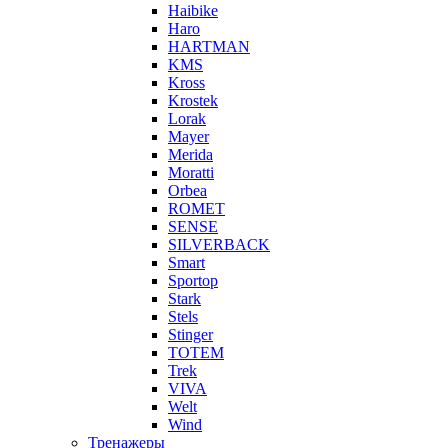
Haibike
Haro
HARTMAN
KMS
Kross
Krostek
Lorak
Mayer
Merida
Moratti
Orbea
ROMET
SENSE
SILVERBACK
Smart
Sportop
Stark
Stels
Stinger
TOTEM
Trek
VIVA
Welt
Wind
Тренажеры