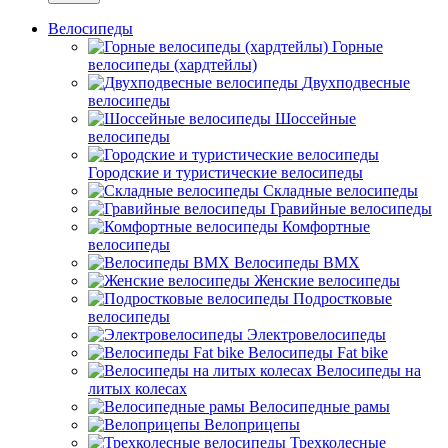
Велосипеды
Горные
велосипеды (хардтейлы)
Двухподвесные
велосипеды
Шоссейные
велосипеды
Городские и туристические велосипеды
Складные велосипеды
Гравийные велосипеды
Комфортные
велосипеды
Велосипеды BMX
Женские велосипеды
Подростковые
велосипеды
Электровелосипеды
Велосипеды Fat bike
Велосипеды на
литых колесах
Велосипедные рамы
Велоприцепы
Трехколесные