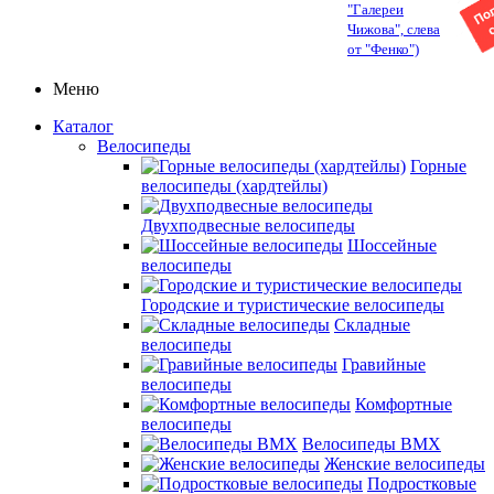
"Галереи
Чижова", слева
от "Фенко")
Меню
Каталог
Велосипеды
Горные
велосипеды (хардтейлы)
Двухподвесные велосипеды
Шоссейные
велосипеды
Городские и туристические велосипеды
Складные
велосипеды
Гравийные
велосипеды
Комфортные
велосипеды
Велосипеды BMX
Женские велосипеды
Подростковые