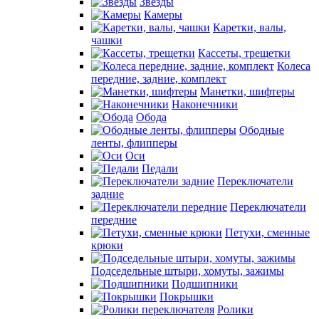
Звезды
Камеры
Каретки, валы,
чашки
Кассеты, трещетки
Колеса
передние, задние, комплект
Манетки, шифтеры
Наконечники
Обода
Ободные
ленты, флипперы
Оси
Педали
Переключатели
задние
Переключатели
передние
Петухи, сменные
крюки
Подседельные штыри, хомуты, зажимы
Подшипники
Покрышки
Ролики