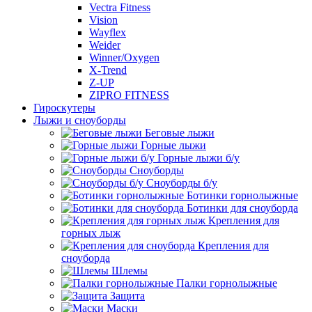
Vectra Fitness
Vision
Wayflex
Weider
Winner/Oxygen
X-Trend
Z-UP
ZIPRO FITNESS
Гироскутеры
Лыжи и сноуборды
Беговые лыжи
Горные лыжи
Горные лыжи б/у
Сноуборды
Сноуборды б/у
Ботинки горнолыжные
Ботинки для сноуборда
Крепления для
горных лыж
Крепления для
сноуборда
Шлемы
Палки горнолыжные
Защита
Маски