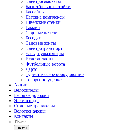
Электросамокаты
Баскетбольные стойки
Бассейны
Детские комплексы
Шведские стенки
Гамаки
Садовые качели
Беседки
Садовые зонты
Электротранспорт
Часы, пульсометры
Велозапчасти
Футбольные ворота
Дартс
Туристическое оборудование
Товары по уценке
Акции
Велосипеды
Беговые дорожки
Эллипсоиды
Силовые тренажеры
Велотренажеры
Контакты
Найти