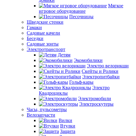
домики
Мягкое
игровое оборудование
Песочницы
Шведские стенки
Гамаки
Садовые качели
Беседки
Садовые зонты
Электротранспорт
Детям
Экомобилики
Электро велорикши
Скейты и Ролики
Электропитбайки
Гольф-кары
Электро
Квадроциклы
Электромобили
Электроскутеры
Часы, пульсометры
Велозапчасти
Вилки
Втулки
Защита