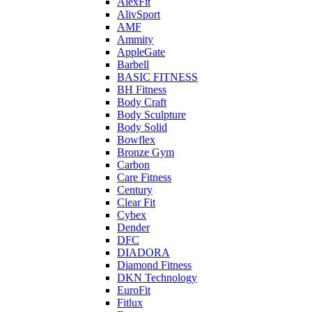
AlexFit
AlivSport
AMF
Ammity
AppleGate
Barbell
BASIC FITNESS
BH Fitness
Body Craft
Body Sculpture
Body Solid
Bowflex
Bronze Gym
Carbon
Care Fitness
Century
Clear Fit
Cybex
Dender
DFC
DIADORA
Diamond Fitness
DKN Technology
EuroFit
Fitlux