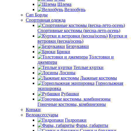
Шлема
Велообувь
Сап Борды
Спортивная одежда
Спортивные костюмы (весна-лето-осень)
Куртки и
ветровки (весна/осень)
Безрукавки
Брюки
Толстовки и
джемпера
Теплые куртки
Лосины
Лыжные костюмы
Горнолыжная
экипировка
Рубашки
Гоночные костюмы, комбинезоны
Коньки
Велоаксессуары
Гидропаки
Фары, габариты
Сумки и бардачки