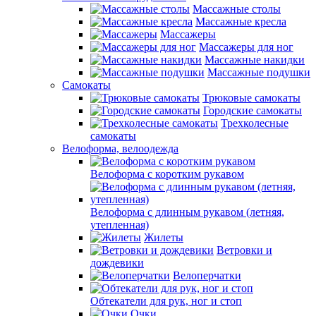
Массажные столы
Массажные кресла
Массажеры
Массажеры для ног
Массажные накидки
Массажные подушки
Самокаты
Трюковые самокаты
Городские самокаты
Трехколесные
самокаты
Велоформа, велоодежда
Велоформа с коротким рукавом
Велоформа с длинным рукавом (летняя,
утепленная)
Жилеты
Ветровки и
дождевики
Велоперчатки
Обтекатели для рук, ног и стоп
Очки