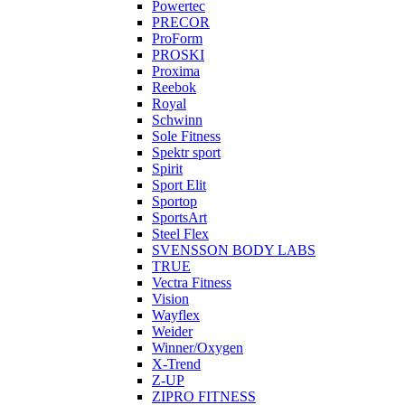
Powertec
PRECOR
ProForm
PROSKI
Proxima
Reebok
Royal
Schwinn
Sole Fitness
Spektr sport
Spirit
Sport Elit
Sportop
SportsArt
Steel Flex
SVENSSON BODY LABS
TRUE
Vectra Fitness
Vision
Wayflex
Weider
Winner/Oxygen
X-Trend
Z-UP
ZIPRO FITNESS