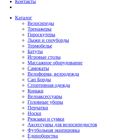
Контакты
Каталог
Велосипеды
Тренажеры
Гироскутеры
Лыжи и сноуборды
Термобелье
Батуты
Игровые столы
Массажное оборудование
Самокаты
Велоформа, велоодежда
Сап Борды
Спортивная одежда
Коньки
Велоаксессуары
Головные уборы
Перчатки
Носки
Рюкзаки и сумки
Аксессуары для велосипедистов
Футбольная экипировка
Единоборства