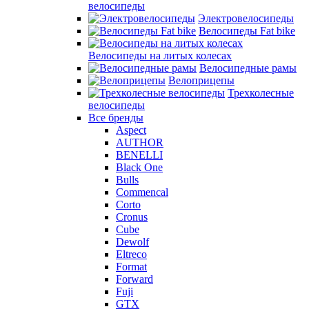
велосипеды
Электровелосипеды
Велосипеды Fat bike
Велосипеды на литых колесах
Велосипедные рамы
Велоприцепы
Трехколесные
велосипеды
Все бренды
Aspect
AUTHOR
BENELLI
Black One
Bulls
Commencal
Corto
Cronus
Cube
Dewolf
Eltreco
Format
Forward
Fuji
GTX