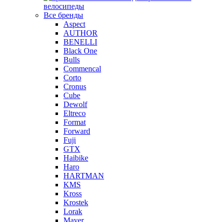
велосипеды
Все бренды
Aspect
AUTHOR
BENELLI
Black One
Bulls
Commencal
Corto
Cronus
Cube
Dewolf
Eltreco
Format
Forward
Fuji
GTX
Haibike
Haro
HARTMAN
KMS
Kross
Krostek
Lorak
Mayer