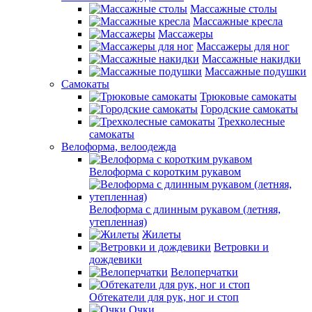
Массажные столы
Массажные кресла
Массажеры
Массажеры для ног
Массажные накидки
Массажные подушки
Самокаты
Трюковые самокаты
Городские самокаты
Трехколесные
самокаты
Велоформа, велоодежда
Велоформа с коротким рукавом
Велоформа с длинным рукавом (летняя,
утепленная)
Жилеты
Ветровки и
дождевики
Велоперчатки
Обтекатели для рук, ног и стоп
Очки