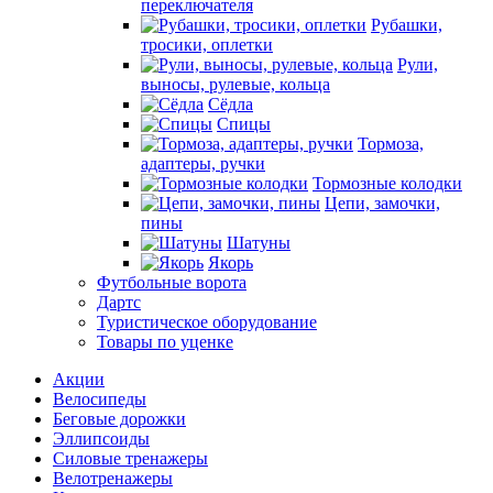
переключателя
Рубашки,
тросики, оплетки
Рули,
выносы, рулевые, кольца
Сёдла
Спицы
Тормоза,
адаптеры, ручки
Тормозные колодки
Цепи, замочки,
пины
Шатуны
Якорь
Футбольные ворота
Дартс
Туристическое оборудование
Товары по уценке
Акции
Велосипеды
Беговые дорожки
Эллипсоиды
Силовые тренажеры
Велотренажеры