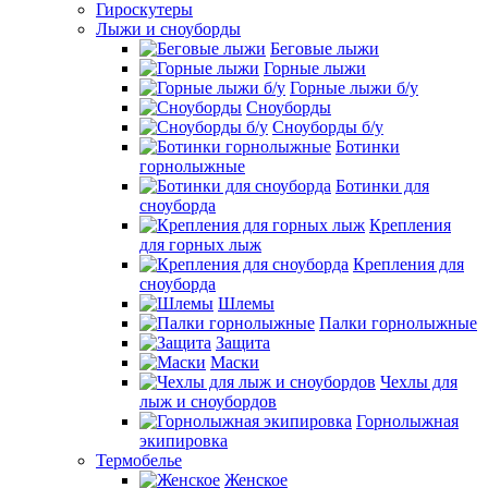
Гироскутеры
Лыжи и сноуборды
Беговые лыжи
Горные лыжи
Горные лыжи б/у
Сноуборды
Сноуборды б/у
Ботинки
горнолыжные
Ботинки для
сноуборда
Крепления
для горных лыж
Крепления для
сноуборда
Шлемы
Палки горнолыжные
Защита
Маски
Чехлы для
лыж и сноубордов
Горнолыжная
экипировка
Термобелье
Женское