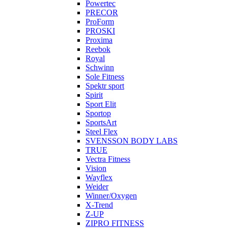
Powertec
PRECOR
ProForm
PROSKI
Proxima
Reebok
Royal
Schwinn
Sole Fitness
Spektr sport
Spirit
Sport Elit
Sportop
SportsArt
Steel Flex
SVENSSON BODY LABS
TRUE
Vectra Fitness
Vision
Wayflex
Weider
Winner/Oxygen
X-Trend
Z-UP
ZIPRO FITNESS