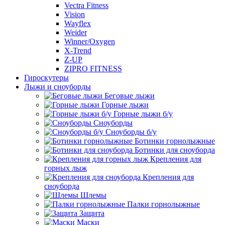
Vectra Fitness
Vision
Wayflex
Weider
Winner/Oxygen
X-Trend
Z-UP
ZIPRO FITNESS
Гироскутеры
Лыжи и сноуборды
Беговые лыжи
Горные лыжи
Горные лыжи б/у
Сноуборды
Сноуборды б/у
Ботинки горнолыжные
Ботинки для сноуборда
Крепления для
горных лыж
Крепления для
сноуборда
Шлемы
Палки горнолыжные
Защита
Маски