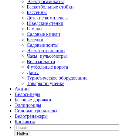
Электросамокаты
Баскетбольные стойки
Бассейны
Детские комплексы
Шведские стенки
Гамаки
Садовые качели
Беседки
Садовые зонты
Электротранспорт
Часы, пульсометры
Велозапчасти
Футбольные ворота
Дартс
Туристическое оборудование
Товары по уценке
Акции
Велосипеды
Беговые дорожки
Эллипсоиды
Силовые тренажеры
Велотренажеры
Контакты
Найти