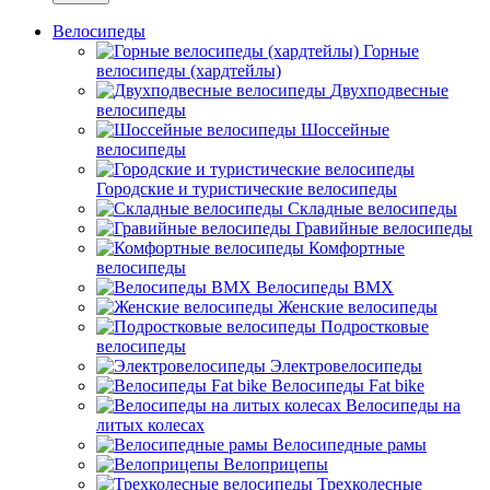
Велосипеды
Горные
велосипеды (хардтейлы)
Двухподвесные
велосипеды
Шоссейные
велосипеды
Городские и туристические велосипеды
Складные велосипеды
Гравийные велосипеды
Комфортные
велосипеды
Велосипеды BMX
Женские велосипеды
Подростковые
велосипеды
Электровелосипеды
Велосипеды Fat bike
Велосипеды на
литых колесах
Велосипедные рамы
Велоприцепы
Трехколесные