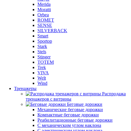
Merida
Moratti
Orbea
ROMET
SENSE
SILVERBACK
Smart
Sportop
Stark
Stels
Stinger
TOTEM
Trek
VIVA
Welt
Wind
Тренажеры
Распродажа
тренажеров с витрины
Беговые дорожки
Механические беговые дорожки
Компактные беговые дорожки
Реабилитационные беговые дорожки
С механическим углом наклона
С электрическим углом наклона