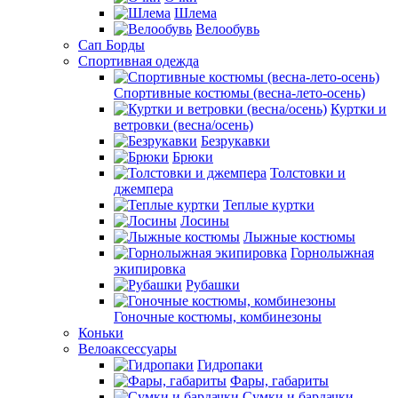
Шлема
Велообувь
Сап Борды
Спортивная одежда
Спортивные костюмы (весна-лето-осень)
Куртки и
ветровки (весна/осень)
Безрукавки
Брюки
Толстовки и
джемпера
Теплые куртки
Лосины
Лыжные костюмы
Горнолыжная
экипировка
Рубашки
Гоночные костюмы, комбинезоны
Коньки
Велоаксессуары
Гидропаки
Фары, габариты
Сумки и бардачки