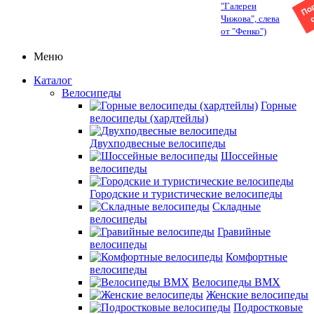
"Галереи
Чижова", слева
от "Фенко")
Меню
Каталог
Велосипеды
Горные
велосипеды (хардтейлы)
Двухподвесные велосипеды
Шоссейные
велосипеды
Городские и туристические велосипеды
Складные
велосипеды
Гравийные
велосипеды
Комфортные
велосипеды
Велосипеды BMX
Женские велосипеды
Подростковые