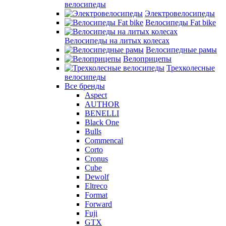
велосипеды
Электровелосипеды
Велосипеды Fat bike
Велосипеды на литых колесах
Велосипедные рамы
Велоприцепы
Трехколесные
велосипеды
Все бренды
Aspect
AUTHOR
BENELLI
Black One
Bulls
Commencal
Corto
Cronus
Cube
Dewolf
Eltreco
Format
Forward
Fuji
GTX