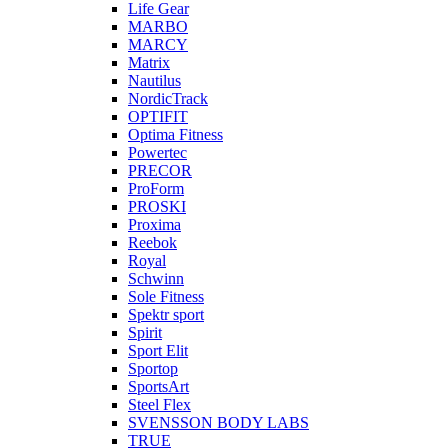
Life Gear
MARBO
MARCY
Matrix
Nautilus
NordicTrack
OPTIFIT
Optima Fitness
Powertec
PRECOR
ProForm
PROSKI
Proxima
Reebok
Royal
Schwinn
Sole Fitness
Spektr sport
Spirit
Sport Elit
Sportop
SportsArt
Steel Flex
SVENSSON BODY LABS
TRUE