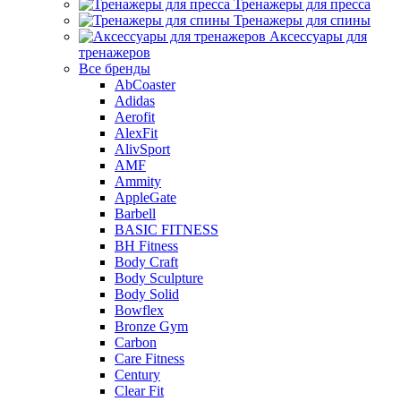
Тренажеры для пресса
Тренажеры для спины
Аксессуары для
тренажеров
Все бренды
AbCoaster
Adidas
Aerofit
AlexFit
AlivSport
AMF
Ammity
AppleGate
Barbell
BASIC FITNESS
BH Fitness
Body Craft
Body Sculpture
Body Solid
Bowflex
Bronze Gym
Carbon
Care Fitness
Century
Clear Fit