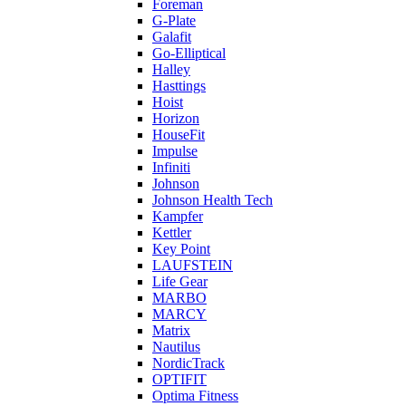
Foreman
G-Plate
Galafit
Go-Elliptical
Halley
Hasttings
Hoist
Horizon
HouseFit
Impulse
Infiniti
Johnson
Johnson Health Tech
Kampfer
Kettler
Key Point
LAUFSTEIN
Life Gear
MARBO
MARCY
Matrix
Nautilus
NordicTrack
OPTIFIT
Optima Fitness