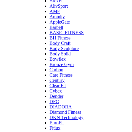
AlexFit
AlivSport
AMF
Ammity
AppleGate
Barbell
BASIC FITNESS
BH Fitness
Body Craft
Body Sculpture
Body Solid
Bowflex
Bronze Gym
Carbon
Care Fitness
Century
Clear Fit
Cybex
Dender
DFC
DIADORA
Diamond Fitness
DKN Technology
EuroFit
Fitlux