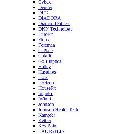
Cybex
Dender
DFC
DIADORA
Diamond Fitness
DKN Technology
EuroFit
Fitlux
Foreman
G-Plate
Galafit
Go-Elliptical
Halley
Hasttings
Hoist
Horizon
HouseFit
Impulse
Infiniti
Johnson
Johnson Health Tech
Kampfer
Kettler
Key Point
LAUFSTEIN