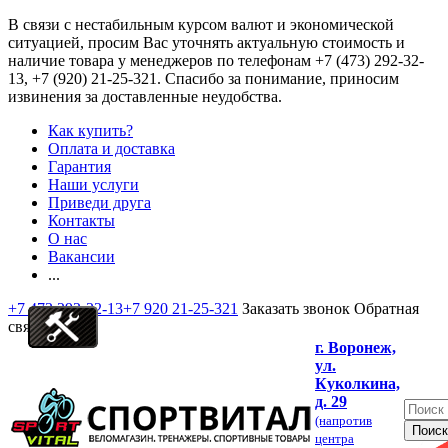
В связи с нестабильным курсом валют и экономической
ситуацией, просим Вас уточнять актуальную стоимость и
наличие товара у менеджеров по телефонам
+7 (473) 292-32-
13, +7 (920) 21-25-321
. Спасибо за понимание, приносим
извинения за доставленные неудобства.
Как купить?
Оплата и доставка
Гарантия
Наши услуги
Приведи друга
Контакты
О нас
Вакансии
...
+7 473 292-32-13
+7 920 21-25-321
Заказать звонок
Обратная
связь
г. Воронеж,
ул.
Куколкина,
д. 29
(напротив
центра