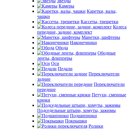
Звезды
Камеры
Каретки, валы,
чашки
Кассеты, трещетки
Колеса
передние, задние, комплект
Манетки, шифтеры
Наконечники
Обода
Ободные
ленты, флипперы
Оси
Педали
Переключатели
задние
Переключатели
передние
Петухи, сменные
крюки
Подседельные штыри, хомуты, зажимы
Подшипники
Покрышки
Ролики