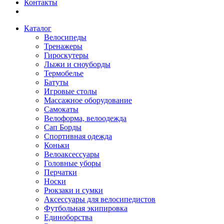
Контакты
Каталог
Велосипеды
Тренажеры
Гироскутеры
Лыжи и сноуборды
Термобелье
Батуты
Игровые столы
Массажное оборудование
Самокаты
Велоформа, велоодежда
Сап Борды
Спортивная одежда
Коньки
Велоаксессуары
Головные уборы
Перчатки
Носки
Рюкзаки и сумки
Аксессуары для велосипедистов
Футбольная экипировка
Единоборства