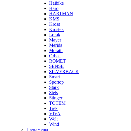
Haibike
Haro
HARTMAN
KMS
Kross
Krostek
Lorak
Mayer
Merida
Moratti
Orbea
ROMET
SENSE
SILVERBACK
Smart
Sportop
Stark
Stels
Stinger
TOTEM
Trek
VIVA
Welt
Wind
Тренажеры