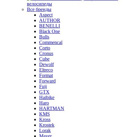
велосипеды
Все бренды
Aspect
AUTHOR
BENELLI
Black One
Bulls
Commencal
Corto
Cronus
Cube
Dewolf
Eltreco
Format
Forward
Fuji
GTX
Haibike
Haro
HARTMAN
KMS
Kross
Krostek
Lorak
Mayer