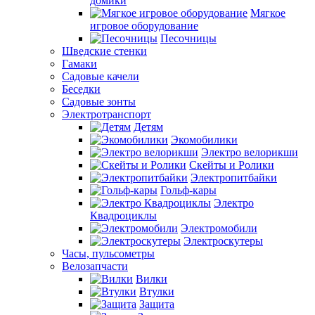
домики
Мягкое
игровое оборудование
Песочницы
Шведские стенки
Гамаки
Садовые качели
Беседки
Садовые зонты
Электротранспорт
Детям
Экомобилики
Электро велорикши
Скейты и Ролики
Электропитбайки
Гольф-кары
Электро
Квадроциклы
Электромобили
Электроскутеры
Часы, пульсометры
Велозапчасти
Вилки
Втулки
Защита