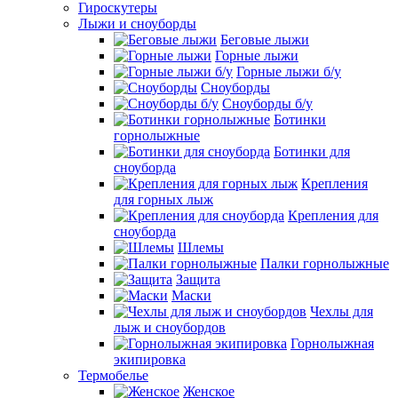
Гироскутеры
Лыжи и сноуборды
Беговые лыжи
Горные лыжи
Горные лыжи б/у
Сноуборды
Сноуборды б/у
Ботинки
горнолыжные
Ботинки для
сноуборда
Крепления
для горных лыж
Крепления для
сноуборда
Шлемы
Палки горнолыжные
Защита
Маски
Чехлы для
лыж и сноубордов
Горнолыжная
экипировка
Термобелье
Женское