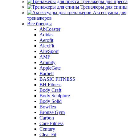
Тренажеры для пресса
Тренажеры для спины
Аксессуары для
тренажеров
Все бренды
AbCoaster
Adidas
Aerofit
AlexFit
AlivSport
AMF
Ammity
AppleGate
Barbell
BASIC FITNESS
BH Fitness
Body Craft
Body Sculpture
Body Solid
Bowflex
Bronze Gym
Carbon
Care Fitness
Century
Clear Fit