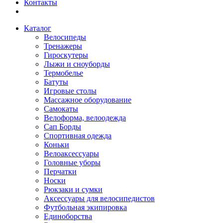
Контакты
Каталог
Велосипеды
Тренажеры
Гироскутеры
Лыжи и сноуборды
Термобелье
Батуты
Игровые столы
Массажное оборудование
Самокаты
Велоформа, велоодежда
Сап Борды
Спортивная одежда
Коньки
Велоаксессуары
Головные уборы
Перчатки
Носки
Рюкзаки и сумки
Аксессуары для велосипедистов
Футбольная экипировка
Единоборства