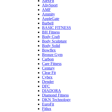
AlexFit
AlivSport
AMF
Ammity
AppleGate
Barbell
BASIC FITNESS
BH Fitness
Body Craft
Body Sculpture
Body Solid
Bowflex
Bronze Gym
Carbon
Care Fitness
Century
Clear Fit
Cybex
Dender
DFC
DIADORA
Diamond Fitness
DKN Technology
EuroFit
Fitlux