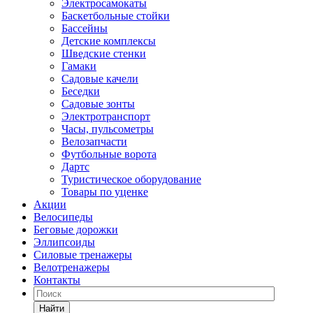
Электросамокаты
Баскетбольные стойки
Бассейны
Детские комплексы
Шведские стенки
Гамаки
Садовые качели
Беседки
Садовые зонты
Электротранспорт
Часы, пульсометры
Велозапчасти
Футбольные ворота
Дартс
Туристическое оборудование
Товары по уценке
Акции
Велосипеды
Беговые дорожки
Эллипсоиды
Силовые тренажеры
Велотренажеры
Контакты
Найти