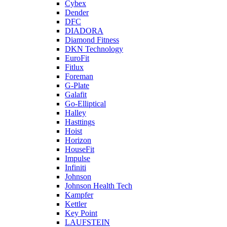
Cybex
Dender
DFC
DIADORA
Diamond Fitness
DKN Technology
EuroFit
Fitlux
Foreman
G-Plate
Galafit
Go-Elliptical
Halley
Hasttings
Hoist
Horizon
HouseFit
Impulse
Infiniti
Johnson
Johnson Health Tech
Kampfer
Kettler
Key Point
LAUFSTEIN