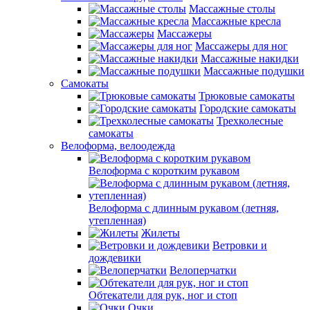
Массажные столы
Массажные кресла
Массажеры
Массажеры для ног
Массажные накидки
Массажные подушки
Самокаты
Трюковые самокаты
Городские самокаты
Трехколесные
самокаты
Велоформа, велоодежда
Велоформа с коротким рукавом
Велоформа с длинным рукавом (летняя,
утепленная)
Жилеты
Ветровки и
дождевики
Велоперчатки
Обтекатели для рук, ног и стоп
Очки