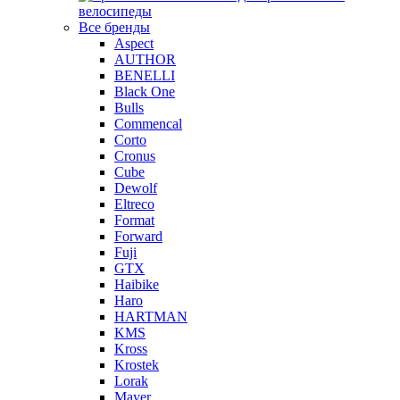
велосипеды
Все бренды
Aspect
AUTHOR
BENELLI
Black One
Bulls
Commencal
Corto
Cronus
Cube
Dewolf
Eltreco
Format
Forward
Fuji
GTX
Haibike
Haro
HARTMAN
KMS
Kross
Krostek
Lorak
Mayer