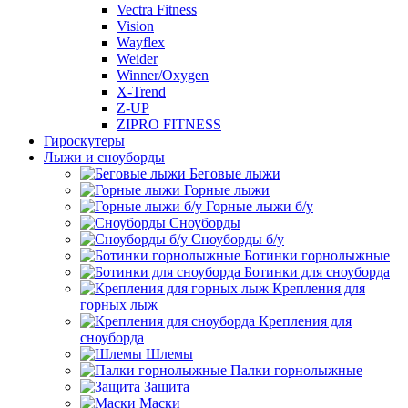
Vectra Fitness
Vision
Wayflex
Weider
Winner/Oxygen
X-Trend
Z-UP
ZIPRO FITNESS
Гироскутеры
Лыжи и сноуборды
Беговые лыжи
Горные лыжи
Горные лыжи б/у
Сноуборды
Сноуборды б/у
Ботинки горнолыжные
Ботинки для сноуборда
Крепления для
горных лыж
Крепления для
сноуборда
Шлемы
Палки горнолыжные
Защита
Маски