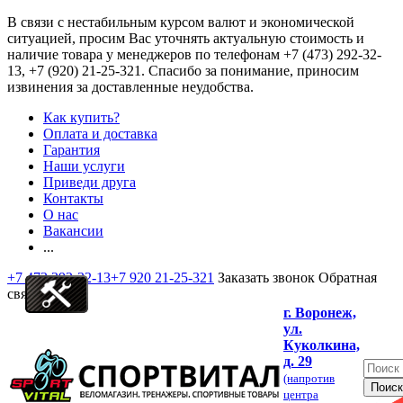
В связи с нестабильным курсом валют и экономической
ситуацией, просим Вас уточнять актуальную стоимость и
наличие товара у менеджеров по телефонам
+7 (473) 292-32-
13, +7 (920) 21-25-321
. Спасибо за понимание, приносим
извинения за доставленные неудобства.
Как купить?
Оплата и доставка
Гарантия
Наши услуги
Приведи друга
Контакты
О нас
Вакансии
...
+7 473 292-32-13
+7 920 21-25-321
Заказать звонок
Обратная
связь
г. Воронеж,
ул.
Куколкина,
д. 29
(напротив
центра