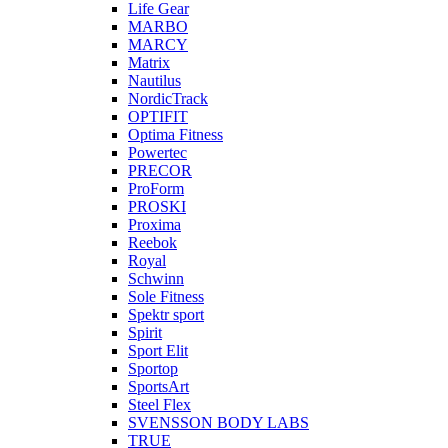
Life Gear
MARBO
MARCY
Matrix
Nautilus
NordicTrack
OPTIFIT
Optima Fitness
Powertec
PRECOR
ProForm
PROSKI
Proxima
Reebok
Royal
Schwinn
Sole Fitness
Spektr sport
Spirit
Sport Elit
Sportop
SportsArt
Steel Flex
SVENSSON BODY LABS
TRUE