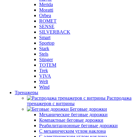
Merida
Moratti
Orbea
ROMET
SENSE
SILVERBACK
Smart
Sportop
Stark
Stels
Stinger
TOTEM
Trek
VIVA
Welt
Wind
Тренажеры
Распродажа
тренажеров с витрины
Беговые дорожки
Механические беговые дорожки
Компактные беговые дорожки
Реабилитационные беговые дорожки
С механическим углом наклона
С электрическим углом наклона