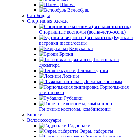
Шлема
Велообувь
Сап Борды
Спортивная одежда
Спортивные костюмы (весна-лето-осень)
Куртки и
ветровки (весна/осень)
Безрукавки
Брюки
Толстовки и
джемпера
Теплые куртки
Лосины
Лыжные костюмы
Горнолыжная
экипировка
Рубашки
Гоночные костюмы, комбинезоны
Коньки
Велоаксессуары
Гидропаки
Фары, габариты
Сумки и бардачки