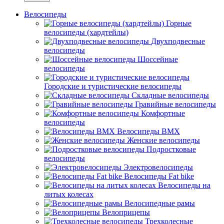
Велосипеды
Горные
велосипеды (хардтейлы)
Двухподвесные
велосипеды
Шоссейные
велосипеды
Городские и туристические велосипеды
Складные велосипеды
Гравийные велосипеды
Комфортные
велосипеды
Велосипеды BMX
Женские велосипеды
Подростковые
велосипеды
Электровелосипеды
Велосипеды Fat bike
Велосипеды на
литых колесах
Велосипедные рамы
Велоприцепы
Трехколесные