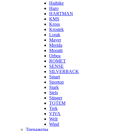
Haibike
Haro
HARTMAN
KMS
Kross
Krostek
Lorak
Mayer
Merida
Moratti
Orbea
ROMET
SENSE
SILVERBACK
Smart
Sportop
Stark
Stels
Stinger
TOTEM
Trek
VIVA
Welt
Wind
Тренажеры