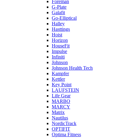
Foreman
G-Plate
Galafit
Go-Elliptical
Halley
Hasttings
Hoist
Horizon
HouseFit
Impulse
Infiniti
Johnson
Johnson Health Tech
Kampfer
Kettler
Key Point
LAUFSTEIN
Life Gear
MARBO
MARCY
Matrix
Nautilus
NordicTrack
OPTIFIT
Optima Fitness