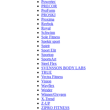
Powertec
PRECOR
ProForm
PROSKI
Proxima
Reebok
Royal
Schwinn
Sole Fitness
Spektr sport
Spirit
Sport Elit
Sportop
SportsArt
Steel Flex
SVENSSON BODY LABS
TRUE
Vectra Fitness
Vision
Wayflex
Weider
Winner/Oxygen
X-Trend
Z-UP
ZIPRO FITNESS