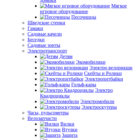
домики
Мягкое
игровое оборудование
Песочницы
Шведские стенки
Гамаки
Садовые качели
Беседки
Садовые зонты
Электротранспорт
Детям
Экомобилики
Электро велорикши
Скейты и Ролики
Электропитбайки
Гольф-кары
Электро
Квадроциклы
Электромобили
Электроскутеры
Часы, пульсометры
Велозапчасти
Вилки
Втулки
Защита