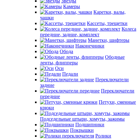
Звезды
Камеры
Каретки, валы,
чашки
Кассеты, трещетки
Колеса
передние, задние, комплект
Манетки, шифтеры
Наконечники
Обода
Ободные
ленты, флипперы
Оси
Педали
Переключатели
задние
Переключатели
передние
Петухи, сменные
крюки
Подседельные штыри, хомуты, зажимы
Подшипники
Покрышки
Ролики