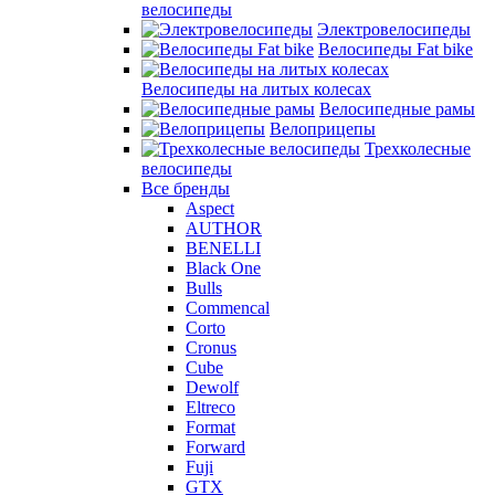
велосипеды
Электровелосипеды
Велосипеды Fat bike
Велосипеды на литых колесах
Велосипедные рамы
Велоприцепы
Трехколесные
велосипеды
Все бренды
Aspect
AUTHOR
BENELLI
Black One
Bulls
Commencal
Corto
Cronus
Cube
Dewolf
Eltreco
Format
Forward
Fuji
GTX