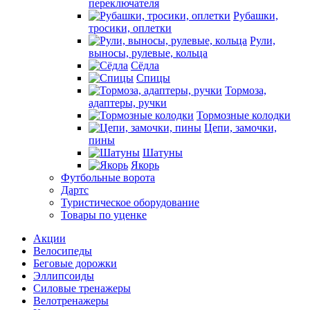
переключателя
Рубашки,
тросики, оплетки
Рули,
выносы, рулевые, кольца
Сёдла
Спицы
Тормоза,
адаптеры, ручки
Тормозные колодки
Цепи, замочки,
пины
Шатуны
Якорь
Футбольные ворота
Дартс
Туристическое оборудование
Товары по уценке
Акции
Велосипеды
Беговые дорожки
Эллипсоиды
Силовые тренажеры
Велотренажеры