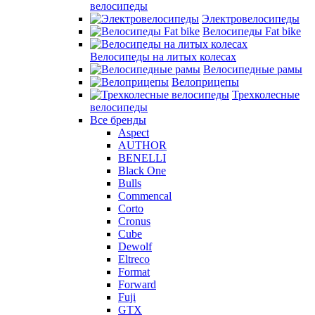
велосипеды
Электровелосипеды
Велосипеды Fat bike
Велосипеды на литых колесах
Велосипедные рамы
Велоприцепы
Трехколесные
велосипеды
Все бренды
Aspect
AUTHOR
BENELLI
Black One
Bulls
Commencal
Corto
Cronus
Cube
Dewolf
Eltreco
Format
Forward
Fuji
GTX