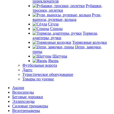
переключателя
Рубашки,
тросики, оплетки
Рули,
выносы, рулевые, кольца
Сёдла
Спицы
Тормоза,
адаптеры, ручки
Тормозные колодки
Цепи, замочки,
пины
Шатуны
Якорь
Футбольные ворота
Дартс
Туристическое оборудование
Товары по уценке
Акции
Велосипеды
Беговые дорожки
Эллипсоиды
Силовые тренажеры
Велотренажеры