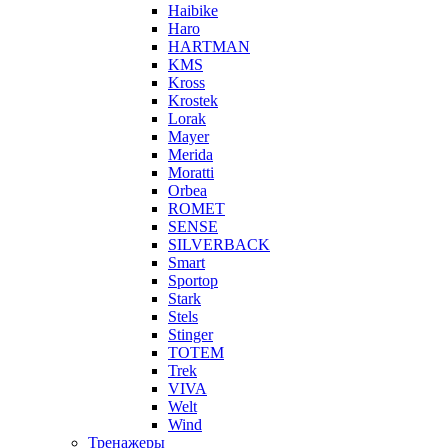
Haibike
Haro
HARTMAN
KMS
Kross
Krostek
Lorak
Mayer
Merida
Moratti
Orbea
ROMET
SENSE
SILVERBACK
Smart
Sportop
Stark
Stels
Stinger
TOTEM
Trek
VIVA
Welt
Wind
Тренажеры