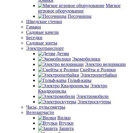
домики
Мягкое
игровое оборудование
Песочницы
Шведские стенки
Гамаки
Садовые качели
Беседки
Садовые зонты
Электротранспорт
Детям
Экомобилики
Электро велорикши
Скейты и Ролики
Электропитбайки
Гольф-кары
Электро
Квадроциклы
Электромобили
Электроскутеры
Часы, пульсометры
Велозапчасти
Вилки
Втулки
Защита