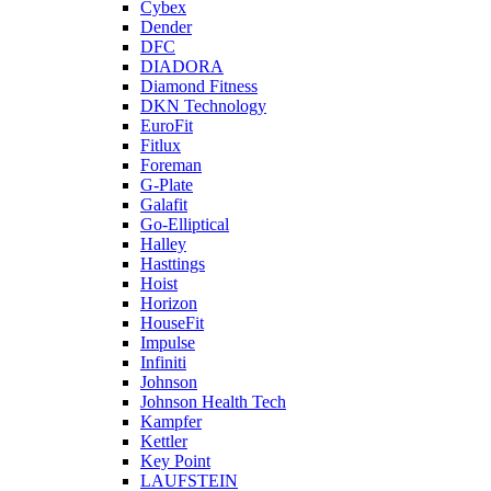
Cybex
Dender
DFC
DIADORA
Diamond Fitness
DKN Technology
EuroFit
Fitlux
Foreman
G-Plate
Galafit
Go-Elliptical
Halley
Hasttings
Hoist
Horizon
HouseFit
Impulse
Infiniti
Johnson
Johnson Health Tech
Kampfer
Kettler
Key Point
LAUFSTEIN