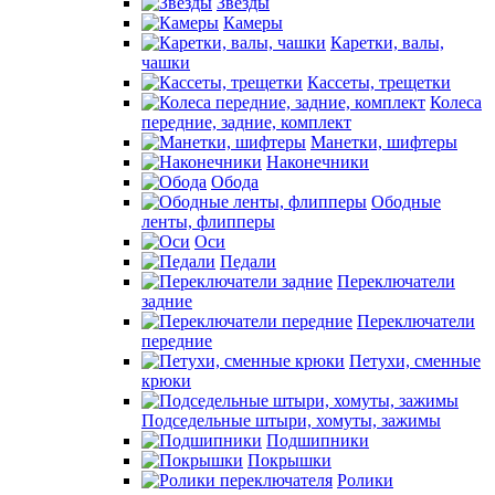
Звезды
Камеры
Каретки, валы,
чашки
Кассеты, трещетки
Колеса
передние, задние, комплект
Манетки, шифтеры
Наконечники
Обода
Ободные
ленты, флипперы
Оси
Педали
Переключатели
задние
Переключатели
передние
Петухи, сменные
крюки
Подседельные штыри, хомуты, зажимы
Подшипники
Покрышки
Ролики