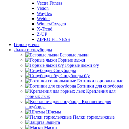
Vectra Fitness
Vision
Wayflex
Weider
Winner/Oxygen
X-Trend
Z-UP
ZIPRO FITNESS
Гироскутеры
Лыжи и сноуборды
Беговые лыжи
Горные лыжи
Горные лыжи б/у
Сноуборды
Сноуборды б/у
Ботинки горнолыжные
Ботинки для сноуборда
Крепления для
горных лыж
Крепления для
сноуборда
Шлемы
Палки горнолыжные
Защита
Маски