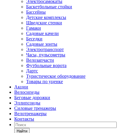
Электросамокаты
Баскетбольные стойки
Бассейны
Детские комплексы
Шведские стенки
Гамаки
Садовые качели
Беседки
Садовые зонты
Электротранспорт
Часы, пульсометры
Велозапчасти
Футбольные ворота
Дартс
Туристическое оборудование
Товары по уценке
Акции
Велосипеды
Беговые дорожки
Эллипсоиды
Силовые тренажеры
Велотренажеры
Контакты
Найти