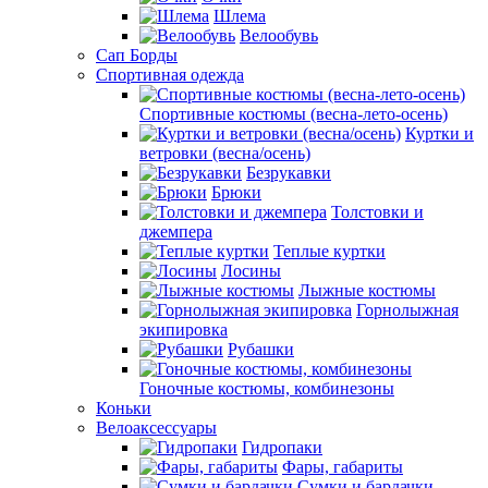
Шлема
Велообувь
Сап Борды
Спортивная одежда
Спортивные костюмы (весна-лето-осень)
Куртки и
ветровки (весна/осень)
Безрукавки
Брюки
Толстовки и
джемпера
Теплые куртки
Лосины
Лыжные костюмы
Горнолыжная
экипировка
Рубашки
Гоночные костюмы, комбинезоны
Коньки
Велоаксессуары
Гидропаки
Фары, габариты
Сумки и бардачки