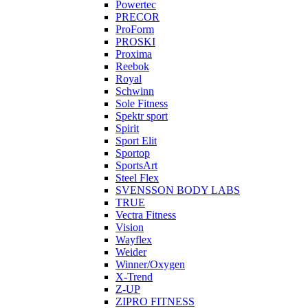
Powertec
PRECOR
ProForm
PROSKI
Proxima
Reebok
Royal
Schwinn
Sole Fitness
Spektr sport
Spirit
Sport Elit
Sportop
SportsArt
Steel Flex
SVENSSON BODY LABS
TRUE
Vectra Fitness
Vision
Wayflex
Weider
Winner/Oxygen
X-Trend
Z-UP
ZIPRO FITNESS