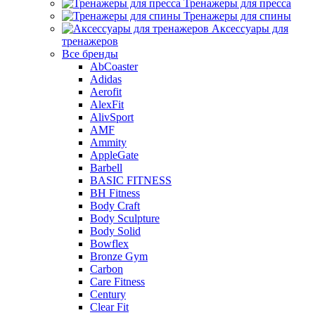
Тренажеры для пресса
Тренажеры для спины
Аксессуары для
тренажеров
Все бренды
AbCoaster
Adidas
Aerofit
AlexFit
AlivSport
AMF
Ammity
AppleGate
Barbell
BASIC FITNESS
BH Fitness
Body Craft
Body Sculpture
Body Solid
Bowflex
Bronze Gym
Carbon
Care Fitness
Century
Clear Fit