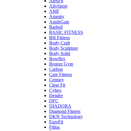
AlexFit
AlivSport
AMF
Ammity
AppleGate
Barbell
BASIC FITNESS
BH Fitness
Body Craft
Body Sculpture
Body Solid
Bowflex
Bronze Gym
Carbon
Care Fitness
Century
Clear Fit
Cybex
Dender
DFC
DIADORA
Diamond Fitness
DKN Technology
EuroFit
Fitlux