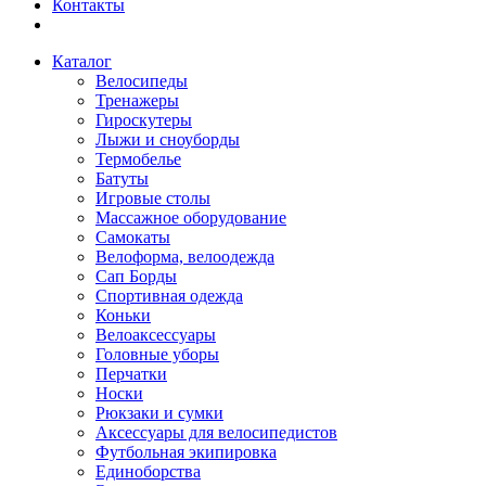
Контакты
Каталог
Велосипеды
Тренажеры
Гироскутеры
Лыжи и сноуборды
Термобелье
Батуты
Игровые столы
Массажное оборудование
Самокаты
Велоформа, велоодежда
Сап Борды
Спортивная одежда
Коньки
Велоаксессуары
Головные уборы
Перчатки
Носки
Рюкзаки и сумки
Аксессуары для велосипедистов
Футбольная экипировка
Единоборства