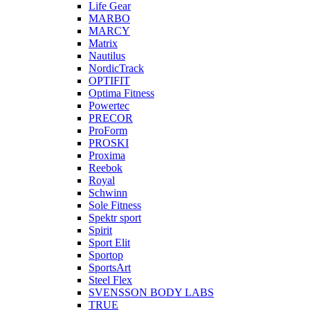
Life Gear
MARBO
MARCY
Matrix
Nautilus
NordicTrack
OPTIFIT
Optima Fitness
Powertec
PRECOR
ProForm
PROSKI
Proxima
Reebok
Royal
Schwinn
Sole Fitness
Spektr sport
Spirit
Sport Elit
Sportop
SportsArt
Steel Flex
SVENSSON BODY LABS
TRUE