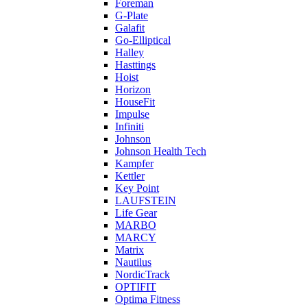
Foreman
G-Plate
Galafit
Go-Elliptical
Halley
Hasttings
Hoist
Horizon
HouseFit
Impulse
Infiniti
Johnson
Johnson Health Tech
Kampfer
Kettler
Key Point
LAUFSTEIN
Life Gear
MARBO
MARCY
Matrix
Nautilus
NordicTrack
OPTIFIT
Optima Fitness