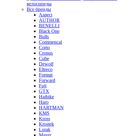
велосипеды
Все бренды
Aspect
AUTHOR
BENELLI
Black One
Bulls
Commencal
Corto
Cronus
Cube
Dewolf
Eltreco
Format
Forward
Fuji
GTX
Haibike
Haro
HARTMAN
KMS
Kross
Krostek
Lorak
Mayer