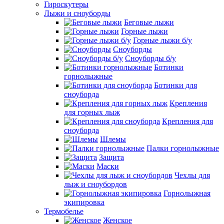
Гироскутеры
Лыжи и сноуборды
Беговые лыжи
Горные лыжи
Горные лыжи б/у
Сноуборды
Сноуборды б/у
Ботинки
горнолыжные
Ботинки для
сноуборда
Крепления
для горных лыж
Крепления для
сноуборда
Шлемы
Палки горнолыжные
Защита
Маски
Чехлы для
лыж и сноубордов
Горнолыжная
экипировка
Термобелье
Женское