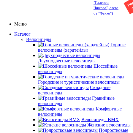
"Галереи
Чижова", слева
от "Фенко")
Меню
Каталог
Велосипеды
Горные
велосипеды (хардтейлы)
Двухподвесные велосипеды
Шоссейные
велосипеды
Городские и туристические велосипеды
Складные
велосипеды
Гравийные
велосипеды
Комфортные
велосипеды
Велосипеды BMX
Женские велосипеды
Подростковые