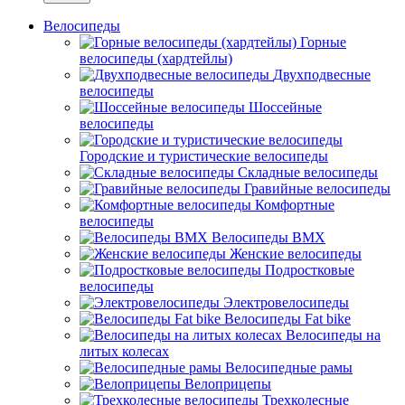
Велосипеды
Горные
велосипеды (хардтейлы)
Двухподвесные
велосипеды
Шоссейные
велосипеды
Городские и туристические велосипеды
Складные велосипеды
Гравийные велосипеды
Комфортные
велосипеды
Велосипеды BMX
Женские велосипеды
Подростковые
велосипеды
Электровелосипеды
Велосипеды Fat bike
Велосипеды на
литых колесах
Велосипедные рамы
Велоприцепы
Трехколесные