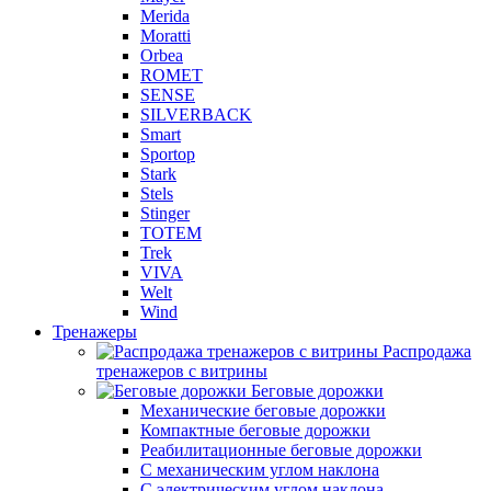
Merida
Moratti
Orbea
ROMET
SENSE
SILVERBACK
Smart
Sportop
Stark
Stels
Stinger
TOTEM
Trek
VIVA
Welt
Wind
Тренажеры
Распродажа
тренажеров с витрины
Беговые дорожки
Механические беговые дорожки
Компактные беговые дорожки
Реабилитационные беговые дорожки
С механическим углом наклона
С электрическим углом наклона