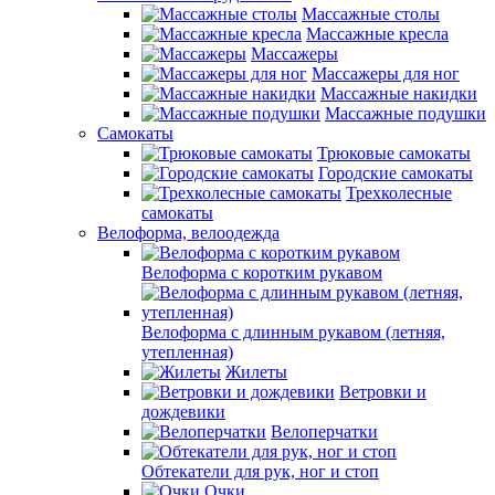
Массажные столы
Массажные кресла
Массажеры
Массажеры для ног
Массажные накидки
Массажные подушки
Самокаты
Трюковые самокаты
Городские самокаты
Трехколесные
самокаты
Велоформа, велоодежда
Велоформа с коротким рукавом
Велоформа с длинным рукавом (летняя,
утепленная)
Жилеты
Ветровки и
дождевики
Велоперчатки
Обтекатели для рук, ног и стоп
Очки