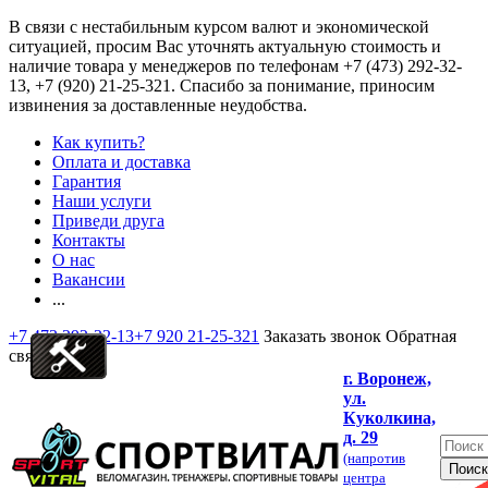
В связи с нестабильным курсом валют и экономической
ситуацией, просим Вас уточнять актуальную стоимость и
наличие товара у менеджеров по телефонам
+7 (473) 292-32-
13, +7 (920) 21-25-321
. Спасибо за понимание, приносим
извинения за доставленные неудобства.
Как купить?
Оплата и доставка
Гарантия
Наши услуги
Приведи друга
Контакты
О нас
Вакансии
...
+7 473 292-32-13
+7 920 21-25-321
Заказать звонок
Обратная
связь
г. Воронеж,
ул.
Куколкина,
д. 29
(напротив
центра