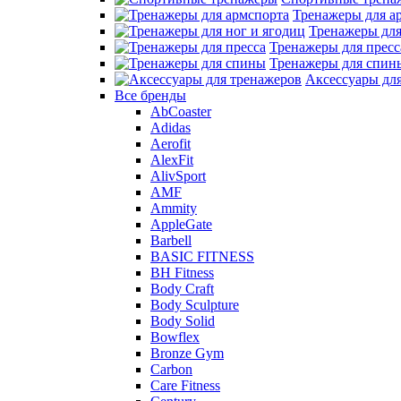
Тренажеры для а
Тренажеры для
Тренажеры для пресс
Тренажеры для спин
Аксессуары дл
Все бренды
AbCoaster
Adidas
Aerofit
AlexFit
AlivSport
AMF
Ammity
AppleGate
Barbell
BASIC FITNESS
BH Fitness
Body Craft
Body Sculpture
Body Solid
Bowflex
Bronze Gym
Carbon
Care Fitness