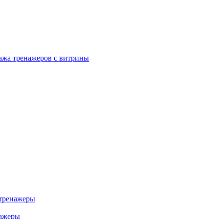
ажа тренажеров с витрины
тренажеры
нажеры