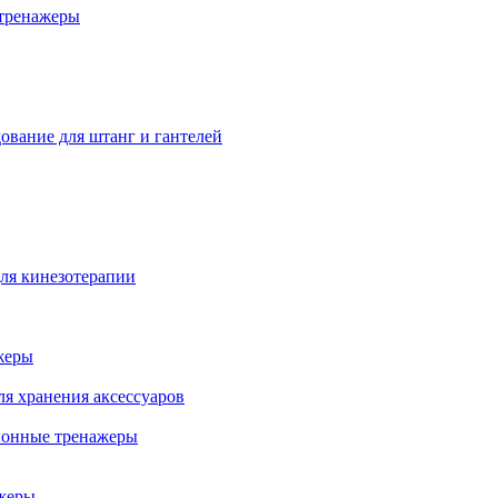
тренажеры
ование для штанг и гантелей
ля кинезотерапии
жеры
ля хранения аксессуаров
ионные тренажеры
жеры