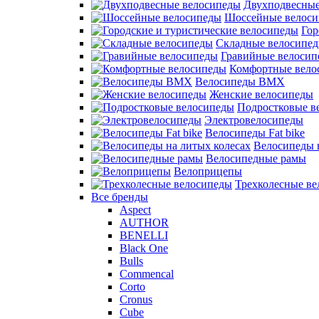
Двухподвесные
Шоссейные велос
Гор
Складные велосипе
Гравийные велосип
Комфортные вело
Велосипеды BMX
Женские велосипеды
Подростковые в
Электровелосипеды
Велосипеды Fat bike
Велосипеды 
Велосипедные рамы
Велоприцепы
Трехколесные в
Все бренды
Aspect
AUTHOR
BENELLI
Black One
Bulls
Commencal
Corto
Cronus
Cube