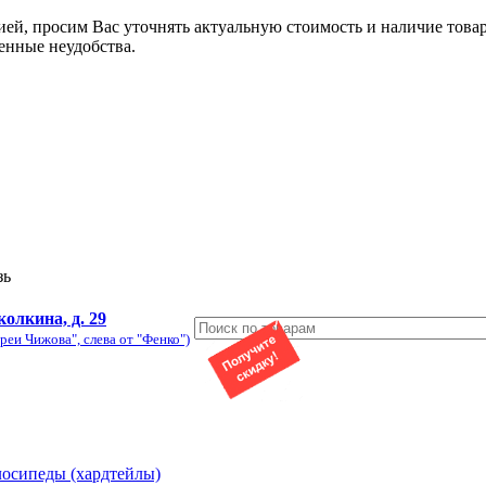
ией, просим Вас уточнять актуальную стоимость и наличие това
енные неудобства.
зь
колкина, д. 29
реи Чижова", слева от "Фенко")
лосипеды (хардтейлы)