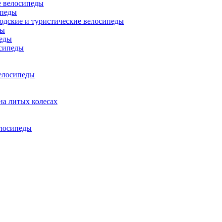
 велосипеды
ипеды
одские и туристические велосипеды
ды
еды
сипеды
елосипеды
на литых колесах
елосипеды