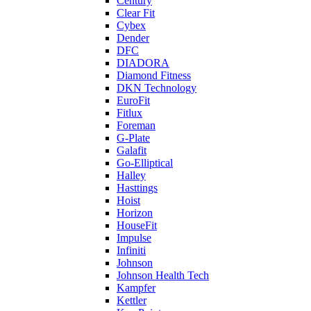
Century
Clear Fit
Cybex
Dender
DFC
DIADORA
Diamond Fitness
DKN Technology
EuroFit
Fitlux
Foreman
G-Plate
Galafit
Go-Elliptical
Halley
Hasttings
Hoist
Horizon
HouseFit
Impulse
Infiniti
Johnson
Johnson Health Tech
Kampfer
Kettler