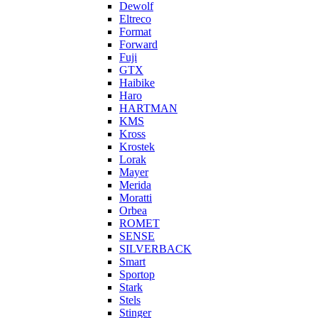
Dewolf
Eltreco
Format
Forward
Fuji
GTX
Haibike
Haro
HARTMAN
KMS
Kross
Krostek
Lorak
Mayer
Merida
Moratti
Orbea
ROMET
SENSE
SILVERBACK
Smart
Sportop
Stark
Stels
Stinger