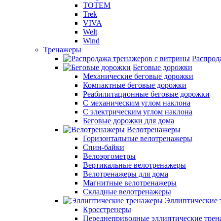
TOTEM
Trek
VIVA
Welt
Wind
Тренажеры
Распрод
Беговые дорожки
Механические беговые дорожки
Компактные беговые дорожки
Реабилитационные беговые дорожки
С механическим углом наклона
С электрическим углом наклона
Беговые дорожки для дома
Велотренажеры
Горизонтальные велотренажеры
Спин-байки
Велоэргометры
Вертикальные велотренажеры
Велотренажеры для дома
Магнитные велотренажеры
Складные велотренажеры
Эллиптические 
Кросстренеры
Переднеприводные эллиптические тре