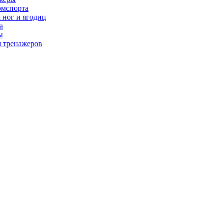
рмспорта
 ног и ягодиц
а
ы
я тренажеров