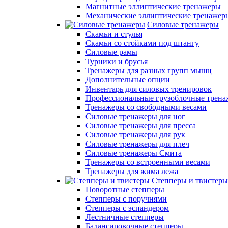
Магнитные эллиптические тренажеры
Механические эллиптические тренажер
Силовые тренажеры
Скамьи и стулья
Скамьи со стойками под штангу
Силовые рамы
Турники и брусья
Тренажеры для разных групп мышц
Дополнительные опции
Инвентарь для силовых тренировок
Профессиональные грузоблочные трен
Тренажеры со свободными весами
Силовые тренажеры для ног
Силовые тренажеры для пресса
Силовые тренажеры для рук
Силовые тренажеры для плеч
Силовые тренажеры Смита
Тренажеры со встроенными весами
Тренажеры для жима лежа
Степперы и твистеры
Поворотные степперы
Степперы с поручнями
Степперы с эспандером
Лестничные степперы
Балансировочные степперы