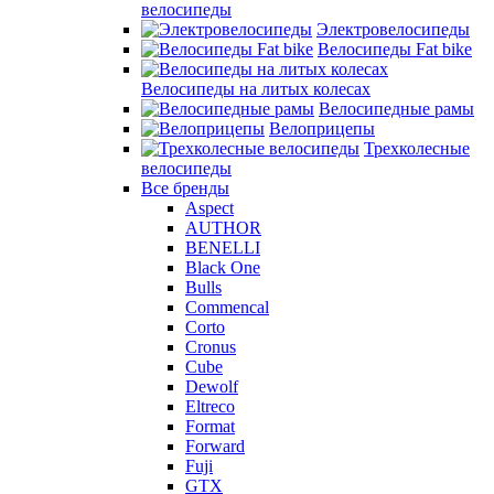
велосипеды
Электровелосипеды
Велосипеды Fat bike
Велосипеды на литых колесах
Велосипедные рамы
Велоприцепы
Трехколесные
велосипеды
Все бренды
Aspect
AUTHOR
BENELLI
Black One
Bulls
Commencal
Corto
Cronus
Cube
Dewolf
Eltreco
Format
Forward
Fuji
GTX