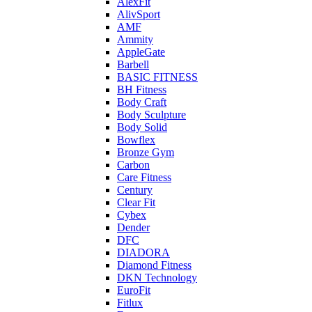
AlexFit
AlivSport
AMF
Ammity
AppleGate
Barbell
BASIC FITNESS
BH Fitness
Body Craft
Body Sculpture
Body Solid
Bowflex
Bronze Gym
Carbon
Care Fitness
Century
Clear Fit
Cybex
Dender
DFC
DIADORA
Diamond Fitness
DKN Technology
EuroFit
Fitlux