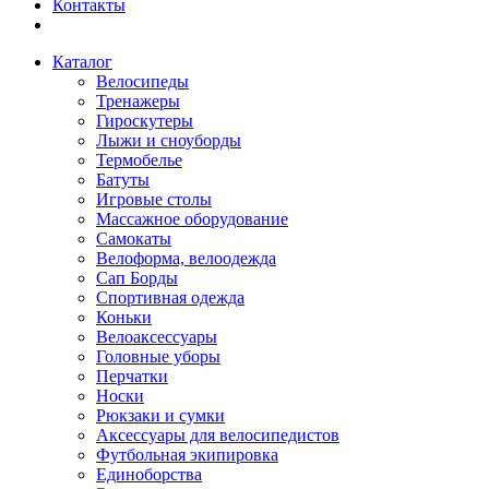
Контакты
Каталог
Велосипеды
Тренажеры
Гироскутеры
Лыжи и сноуборды
Термобелье
Батуты
Игровые столы
Массажное оборудование
Самокаты
Велоформа, велоодежда
Сап Борды
Спортивная одежда
Коньки
Велоаксессуары
Головные уборы
Перчатки
Носки
Рюкзаки и сумки
Аксессуары для велосипедистов
Футбольная экипировка
Единоборства