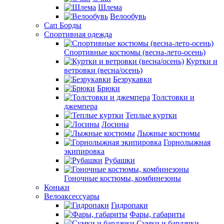
Шлема
Велообувь
Сап Борды
Спортивная одежда
Спортивные костюмы (весна-лето-осень)
Куртки и
ветровки (весна/осень)
Безрукавки
Брюки
Толстовки и
джемпера
Теплые куртки
Лосины
Лыжные костюмы
Горнолыжная
экипировка
Рубашки
Гоночные костюмы, комбинезоны
Коньки
Велоаксессуары
Гидропаки
Фары, габариты
Сумки и бардачки