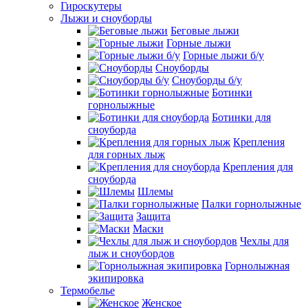
Гироскутеры
Лыжи и сноуборды
Беговые лыжи
Горные лыжи
Горные лыжи б/у
Сноуборды
Сноуборды б/у
Ботинки
горнолыжные
Ботинки для
сноуборда
Крепления
для горных лыж
Крепления для
сноуборда
Шлемы
Палки горнолыжные
Защита
Маски
Чехлы для
лыж и сноубордов
Горнолыжная
экипировка
Термобелье
Женское