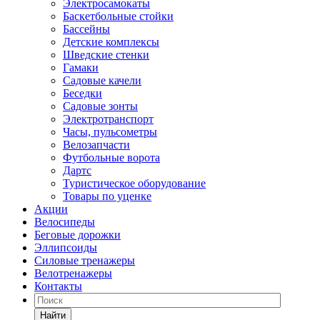
Электросамокаты
Баскетбольные стойки
Бассейны
Детские комплексы
Шведские стенки
Гамаки
Садовые качели
Беседки
Садовые зонты
Электротранспорт
Часы, пульсометры
Велозапчасти
Футбольные ворота
Дартс
Туристическое оборудование
Товары по уценке
Акции
Велосипеды
Беговые дорожки
Эллипсоиды
Силовые тренажеры
Велотренажеры
Контакты
Найти