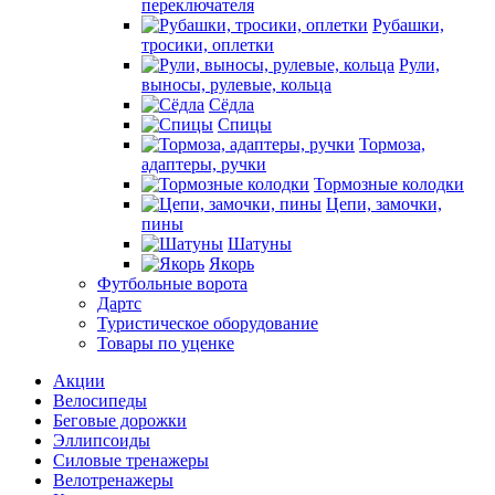
переключателя
Рубашки,
тросики, оплетки
Рули,
выносы, рулевые, кольца
Сёдла
Спицы
Тормоза,
адаптеры, ручки
Тормозные колодки
Цепи, замочки,
пины
Шатуны
Якорь
Футбольные ворота
Дартс
Туристическое оборудование
Товары по уценке
Акции
Велосипеды
Беговые дорожки
Эллипсоиды
Силовые тренажеры
Велотренажеры