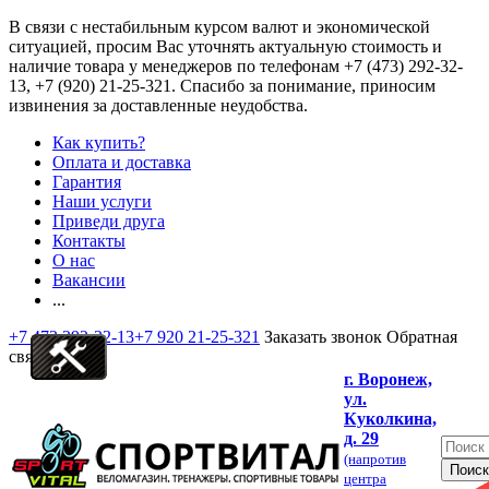
В связи с нестабильным курсом валют и экономической
ситуацией, просим Вас уточнять актуальную стоимость и
наличие товара у менеджеров по телефонам
+7 (473) 292-32-
13, +7 (920) 21-25-321
. Спасибо за понимание, приносим
извинения за доставленные неудобства.
Как купить?
Оплата и доставка
Гарантия
Наши услуги
Приведи друга
Контакты
О нас
Вакансии
...
+7 473 292-32-13
+7 920 21-25-321
Заказать звонок
Обратная
связь
г. Воронеж,
ул.
Куколкина,
д. 29
(напротив
центра