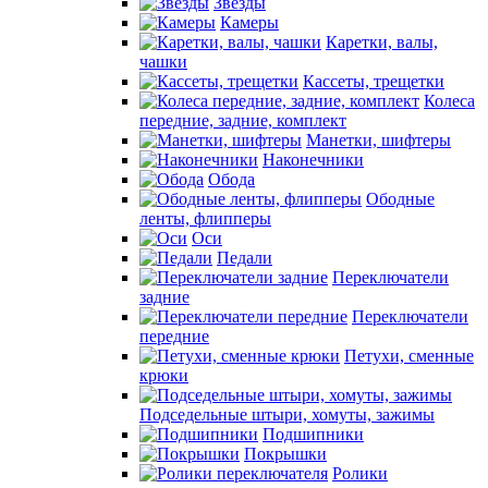
Звезды
Камеры
Каретки, валы,
чашки
Кассеты, трещетки
Колеса
передние, задние, комплект
Манетки, шифтеры
Наконечники
Обода
Ободные
ленты, флипперы
Оси
Педали
Переключатели
задние
Переключатели
передние
Петухи, сменные
крюки
Подседельные штыри, хомуты, зажимы
Подшипники
Покрышки
Ролики