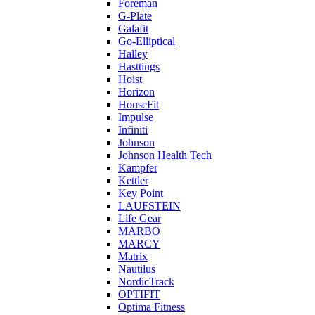
Foreman
G-Plate
Galafit
Go-Elliptical
Halley
Hasttings
Hoist
Horizon
HouseFit
Impulse
Infiniti
Johnson
Johnson Health Tech
Kampfer
Kettler
Key Point
LAUFSTEIN
Life Gear
MARBO
MARCY
Matrix
Nautilus
NordicTrack
OPTIFIT
Optima Fitness