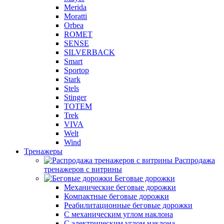
Merida
Moratti
Orbea
ROMET
SENSE
SILVERBACK
Smart
Sportop
Stark
Stels
Stinger
TOTEM
Trek
VIVA
Welt
Wind
Тренажеры
Распродажа
тренажеров с витрины
Беговые дорожки
Механические беговые дорожки
Компактные беговые дорожки
Реабилитационные беговые дорожки
С механическим углом наклона
С электрическим углом наклона