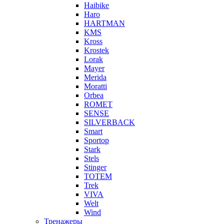
Haibike
Haro
HARTMAN
KMS
Kross
Krostek
Lorak
Mayer
Merida
Moratti
Orbea
ROMET
SENSE
SILVERBACK
Smart
Sportop
Stark
Stels
Stinger
TOTEM
Trek
VIVA
Welt
Wind
Тренажеры