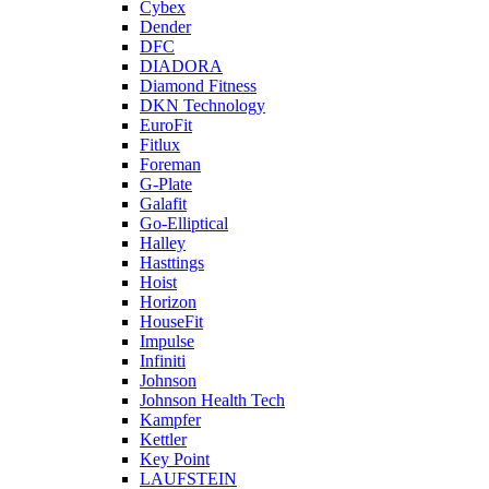
Cybex
Dender
DFC
DIADORA
Diamond Fitness
DKN Technology
EuroFit
Fitlux
Foreman
G-Plate
Galafit
Go-Elliptical
Halley
Hasttings
Hoist
Horizon
HouseFit
Impulse
Infiniti
Johnson
Johnson Health Tech
Kampfer
Kettler
Key Point
LAUFSTEIN