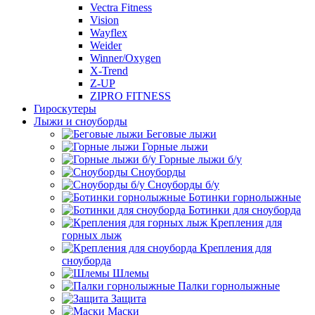
Vectra Fitness
Vision
Wayflex
Weider
Winner/Oxygen
X-Trend
Z-UP
ZIPRO FITNESS
Гироскутеры
Лыжи и сноуборды
Беговые лыжи
Горные лыжи
Горные лыжи б/у
Сноуборды
Сноуборды б/у
Ботинки горнолыжные
Ботинки для сноуборда
Крепления для
горных лыж
Крепления для
сноуборда
Шлемы
Палки горнолыжные
Защита
Маски