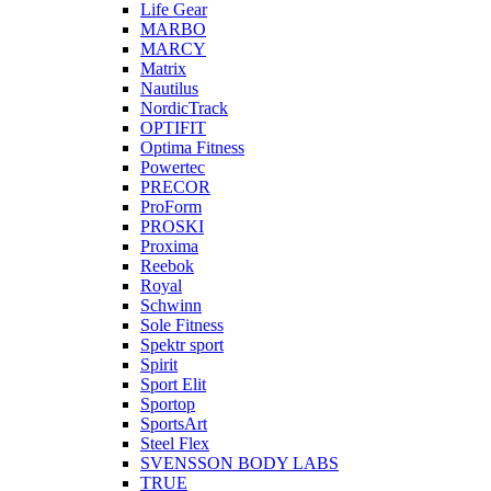
Life Gear
MARBO
MARCY
Matrix
Nautilus
NordicTrack
OPTIFIT
Optima Fitness
Powertec
PRECOR
ProForm
PROSKI
Proxima
Reebok
Royal
Schwinn
Sole Fitness
Spektr sport
Spirit
Sport Elit
Sportop
SportsArt
Steel Flex
SVENSSON BODY LABS
TRUE