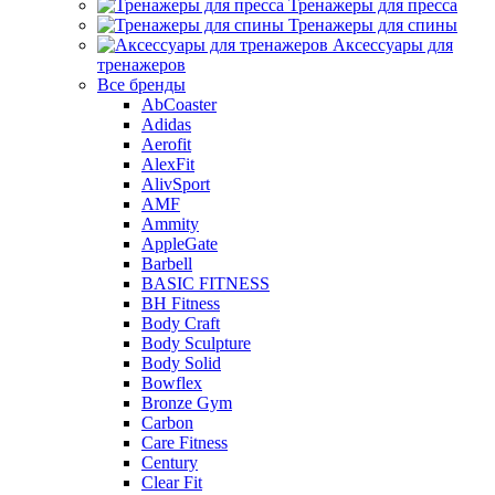
Тренажеры для пресса
Тренажеры для спины
Аксессуары для
тренажеров
Все бренды
AbCoaster
Adidas
Aerofit
AlexFit
AlivSport
AMF
Ammity
AppleGate
Barbell
BASIC FITNESS
BH Fitness
Body Craft
Body Sculpture
Body Solid
Bowflex
Bronze Gym
Carbon
Care Fitness
Century
Clear Fit