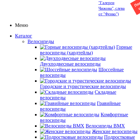
"Галереи
Чижова", слева
от "Фенко")
Меню
Каталог
Велосипеды
Горные
велосипеды (хардтейлы)
Двухподвесные велосипеды
Шоссейные
велосипеды
Городские и туристические велосипеды
Складные
велосипеды
Гравийные
велосипеды
Комфортные
велосипеды
Велосипеды BMX
Женские велосипеды
Подростковые