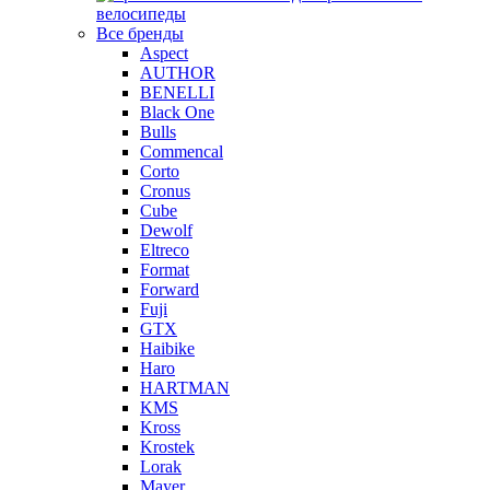
велосипеды
Все бренды
Aspect
AUTHOR
BENELLI
Black One
Bulls
Commencal
Corto
Cronus
Cube
Dewolf
Eltreco
Format
Forward
Fuji
GTX
Haibike
Haro
HARTMAN
KMS
Kross
Krostek
Lorak
Mayer