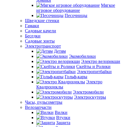
домики
Мягкое
игровое оборудование
Песочницы
Шведские стенки
Гамаки
Садовые качели
Беседки
Садовые зонты
Электротранспорт
Детям
Экомобилики
Электро велорикши
Скейты и Ролики
Электропитбайки
Гольф-кары
Электро
Квадроциклы
Электромобили
Электроскутеры
Часы, пульсометры
Велозапчасти
Вилки
Втулки
Защита