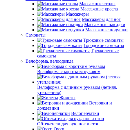
Массажные столы
Массажные кресла
Массажеры
Массажеры для ног
Массажные накидки
Массажные подушки
Самокаты
Трюковые самокаты
Городские самокаты
Трехколесные
самокаты
Велоформа, велоодежда
Велоформа с коротким рукавом
Велоформа с длинным рукавом (летняя,
утепленная)
Жилеты
Ветровки и
дождевики
Велоперчатки
Обтекатели для рук, ног и стоп
Очки