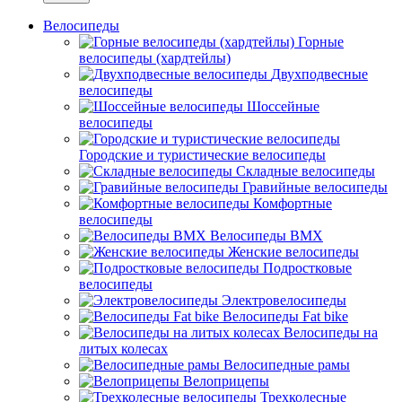
Велосипеды
Горные
велосипеды (хардтейлы)
Двухподвесные
велосипеды
Шоссейные
велосипеды
Городские и туристические велосипеды
Складные велосипеды
Гравийные велосипеды
Комфортные
велосипеды
Велосипеды BMX
Женские велосипеды
Подростковые
велосипеды
Электровелосипеды
Велосипеды Fat bike
Велосипеды на
литых колесах
Велосипедные рамы
Велоприцепы
Трехколесные