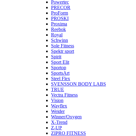
Powertec
PRECOR
ProForm
PROSKI
Proxima
Reebok
Royal
Schwinn
Sole Fitness
Spektr sport
Spirit
Sport Elit
Sportop
SportsArt
Steel Flex
SVENSSON BODY LABS
TRUE
Vectra Fitness
Vision
Wayflex
Weider
Winner/Oxygen
X-Trend
Z-UP
ZIPRO FITNESS