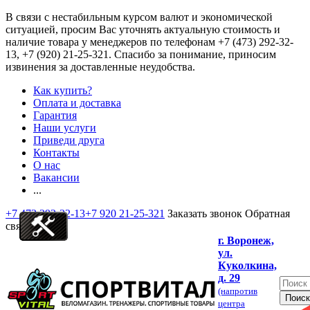
В связи с нестабильным курсом валют и экономической
ситуацией, просим Вас уточнять актуальную стоимость и
наличие товара у менеджеров по телефонам
+7 (473) 292-32-
13, +7 (920) 21-25-321
. Спасибо за понимание, приносим
извинения за доставленные неудобства.
Как купить?
Оплата и доставка
Гарантия
Наши услуги
Приведи друга
Контакты
О нас
Вакансии
...
+7 473 292-32-13
+7 920 21-25-321
Заказать звонок
Обратная
связь
г. Воронеж,
ул.
Куколкина,
д. 29
(напротив
центра