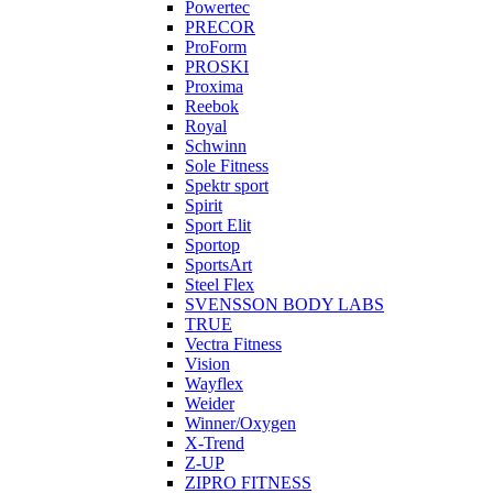
Powertec
PRECOR
ProForm
PROSKI
Proxima
Reebok
Royal
Schwinn
Sole Fitness
Spektr sport
Spirit
Sport Elit
Sportop
SportsArt
Steel Flex
SVENSSON BODY LABS
TRUE
Vectra Fitness
Vision
Wayflex
Weider
Winner/Oxygen
X-Trend
Z-UP
ZIPRO FITNESS