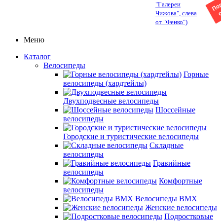
"Галереи
Чижова", слева
от "Фенко")
Меню
Каталог
Велосипеды
Горные
велосипеды (хардтейлы)
Двухподвесные велосипеды
Шоссейные
велосипеды
Городские и туристические велосипеды
Складные
велосипеды
Гравийные
велосипеды
Комфортные
велосипеды
Велосипеды BMX
Женские велосипеды
Подростковые