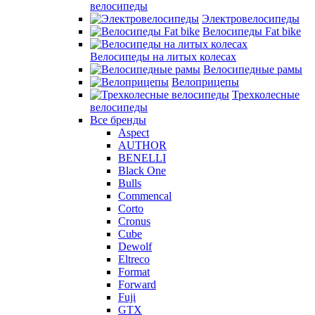
велосипеды
Электровелосипеды
Велосипеды Fat bike
Велосипеды на литых колесах
Велосипедные рамы
Велоприцепы
Трехколесные
велосипеды
Все бренды
Aspect
AUTHOR
BENELLI
Black One
Bulls
Commencal
Corto
Cronus
Cube
Dewolf
Eltreco
Format
Forward
Fuji
GTX