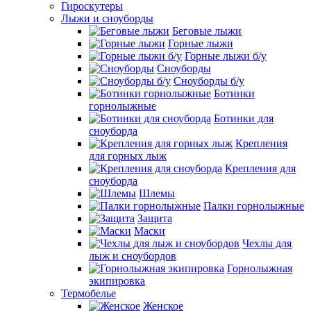
Гироскутеры
Лыжи и сноуборды
Беговые лыжи
Горные лыжи
Горные лыжи б/у
Сноуборды
Сноуборды б/у
Ботинки
горнолыжные
Ботинки для
сноуборда
Крепления
для горных лыж
Крепления для
сноуборда
Шлемы
Палки горнолыжные
Защита
Маски
Чехлы для
лыж и сноубордов
Горнолыжная
экипировка
Термобелье
Женское