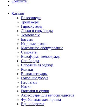
Контакты
Каталог
Велосипеды
Тренажеры
Гироскутеры
Лыжи и сноуборды
Термобелье
Батуты
Игровые столы
Массажное оборудование
Самокаты
Велоформа, велоодежда
Сап Борды
Спортивная одежда
Коньки
Велоаксессуары
Головные уборы
Перчатки
Носки
Рюкзаки и сумки
Аксессуары для велосипедистов
Футбольная экипировка
Единоборства