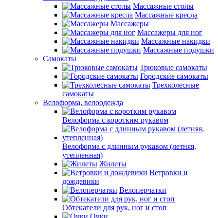
Массажные столы
Массажные кресла
Массажеры
Массажеры для ног
Массажные накидки
Массажные подушки
Самокаты
Трюковые самокаты
Городские самокаты
Трехколесные
самокаты
Велоформа, велоодежда
Велоформа с коротким рукавом
Велоформа с длинным рукавом (летняя,
утепленная)
Жилеты
Ветровки и
дождевики
Велоперчатки
Обтекатели для рук, ног и стоп
Очки