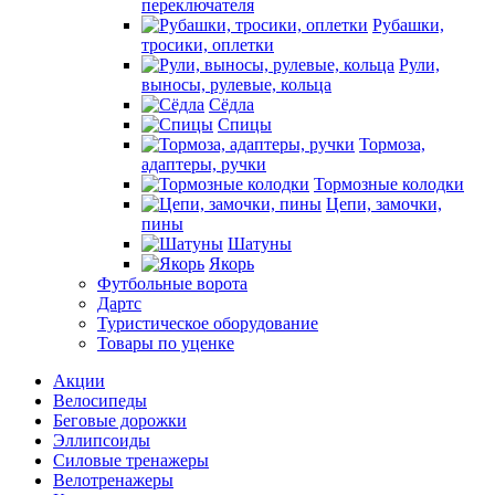
переключателя
Рубашки,
тросики, оплетки
Рули,
выносы, рулевые, кольца
Сёдла
Спицы
Тормоза,
адаптеры, ручки
Тормозные колодки
Цепи, замочки,
пины
Шатуны
Якорь
Футбольные ворота
Дартс
Туристическое оборудование
Товары по уценке
Акции
Велосипеды
Беговые дорожки
Эллипсоиды
Силовые тренажеры
Велотренажеры