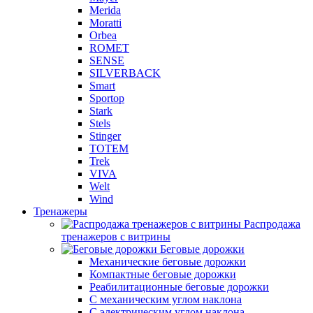
Merida
Moratti
Orbea
ROMET
SENSE
SILVERBACK
Smart
Sportop
Stark
Stels
Stinger
TOTEM
Trek
VIVA
Welt
Wind
Тренажеры
Распродажа
тренажеров с витрины
Беговые дорожки
Механические беговые дорожки
Компактные беговые дорожки
Реабилитационные беговые дорожки
С механическим углом наклона
С электрическим углом наклона