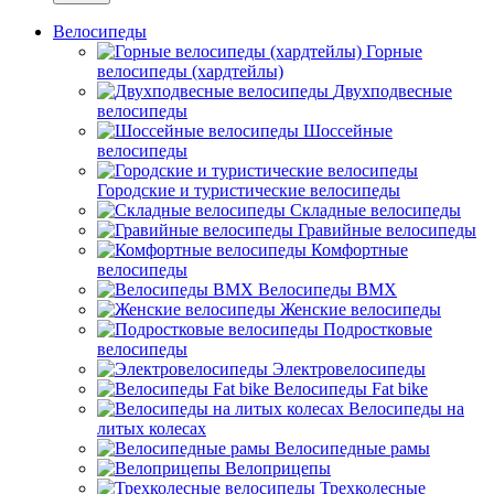
Велосипеды
Горные
велосипеды (хардтейлы)
Двухподвесные
велосипеды
Шоссейные
велосипеды
Городские и туристические велосипеды
Складные велосипеды
Гравийные велосипеды
Комфортные
велосипеды
Велосипеды BMX
Женские велосипеды
Подростковые
велосипеды
Электровелосипеды
Велосипеды Fat bike
Велосипеды на
литых колесах
Велосипедные рамы
Велоприцепы
Трехколесные