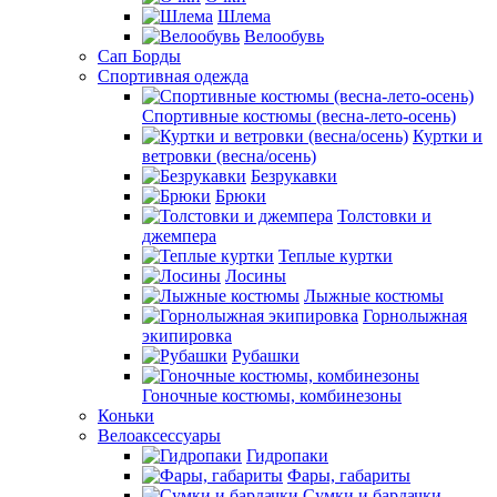
Шлема
Велообувь
Сап Борды
Спортивная одежда
Спортивные костюмы (весна-лето-осень)
Куртки и
ветровки (весна/осень)
Безрукавки
Брюки
Толстовки и
джемпера
Теплые куртки
Лосины
Лыжные костюмы
Горнолыжная
экипировка
Рубашки
Гоночные костюмы, комбинезоны
Коньки
Велоаксессуары
Гидропаки
Фары, габариты
Сумки и бардачки