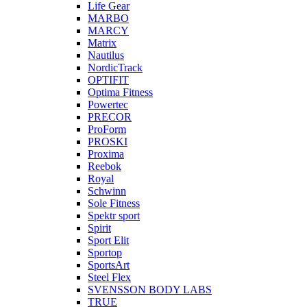
Life Gear
MARBO
MARCY
Matrix
Nautilus
NordicTrack
OPTIFIT
Optima Fitness
Powertec
PRECOR
ProForm
PROSKI
Proxima
Reebok
Royal
Schwinn
Sole Fitness
Spektr sport
Spirit
Sport Elit
Sportop
SportsArt
Steel Flex
SVENSSON BODY LABS
TRUE