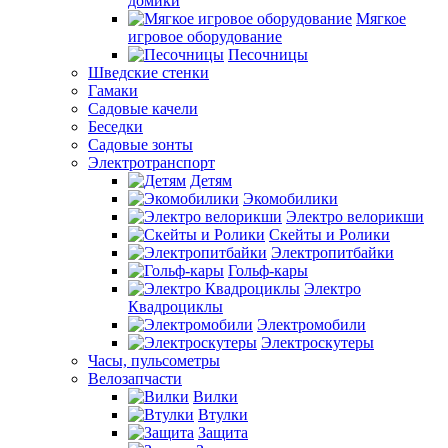
домики
Мягкое
игровое оборудование
Песочницы
Шведские стенки
Гамаки
Садовые качели
Беседки
Садовые зонты
Электротранспорт
Детям
Экомобилики
Электро велорикши
Скейты и Ролики
Электропитбайки
Гольф-кары
Электро
Квадроциклы
Электромобили
Электроскутеры
Часы, пульсометры
Велозапчасти
Вилки
Втулки
Защита