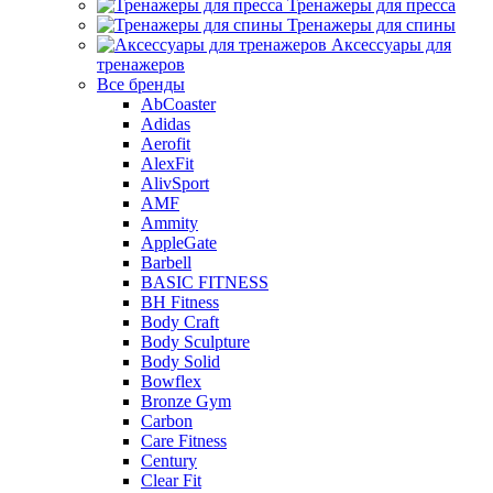
Тренажеры для пресса
Тренажеры для спины
Аксессуары для
тренажеров
Все бренды
AbCoaster
Adidas
Aerofit
AlexFit
AlivSport
AMF
Ammity
AppleGate
Barbell
BASIC FITNESS
BH Fitness
Body Craft
Body Sculpture
Body Solid
Bowflex
Bronze Gym
Carbon
Care Fitness
Century
Clear Fit