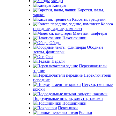
Звезды
Камеры
Каретки, валы,
чашки
Кассеты, трещетки
Колеса
передние, задние, комплект
Манетки, шифтеры
Наконечники
Обода
Ободные
ленты, флипперы
Оси
Педали
Переключатели
задние
Переключатели
передние
Петухи, сменные
крюки
Подседельные штыри, хомуты, зажимы
Подшипники
Покрышки
Ролики