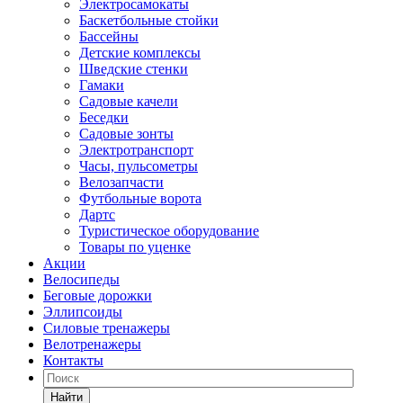
Электросамокаты
Баскетбольные стойки
Бассейны
Детские комплексы
Шведские стенки
Гамаки
Садовые качели
Беседки
Садовые зонты
Электротранспорт
Часы, пульсометры
Велозапчасти
Футбольные ворота
Дартс
Туристическое оборудование
Товары по уценке
Акции
Велосипеды
Беговые дорожки
Эллипсоиды
Силовые тренажеры
Велотренажеры
Контакты
Найти