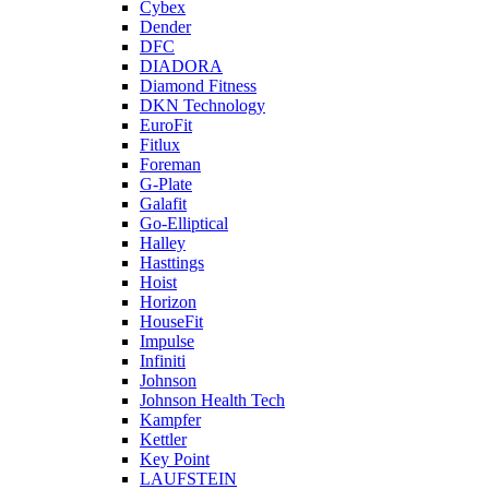
Cybex
Dender
DFC
DIADORA
Diamond Fitness
DKN Technology
EuroFit
Fitlux
Foreman
G-Plate
Galafit
Go-Elliptical
Halley
Hasttings
Hoist
Horizon
HouseFit
Impulse
Infiniti
Johnson
Johnson Health Tech
Kampfer
Kettler
Key Point
LAUFSTEIN