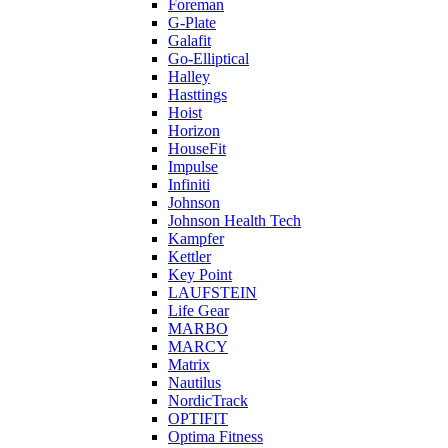
Foreman
G-Plate
Galafit
Go-Elliptical
Halley
Hasttings
Hoist
Horizon
HouseFit
Impulse
Infiniti
Johnson
Johnson Health Tech
Kampfer
Kettler
Key Point
LAUFSTEIN
Life Gear
MARBO
MARCY
Matrix
Nautilus
NordicTrack
OPTIFIT
Optima Fitness