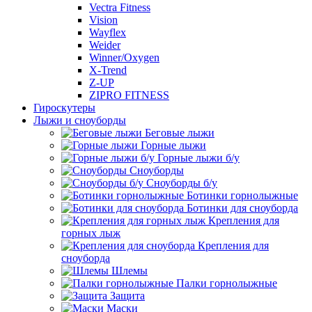
Vectra Fitness
Vision
Wayflex
Weider
Winner/Oxygen
X-Trend
Z-UP
ZIPRO FITNESS
Гироскутеры
Лыжи и сноуборды
Беговые лыжи
Горные лыжи
Горные лыжи б/у
Сноуборды
Сноуборды б/у
Ботинки горнолыжные
Ботинки для сноуборда
Крепления для
горных лыж
Крепления для
сноуборда
Шлемы
Палки горнолыжные
Защита
Маски