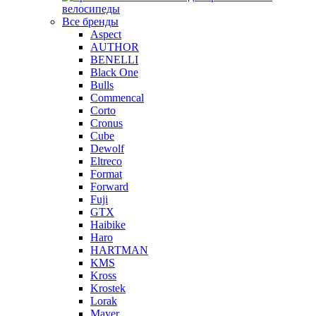
велосипеды
Все бренды
Aspect
AUTHOR
BENELLI
Black One
Bulls
Commencal
Corto
Cronus
Cube
Dewolf
Eltreco
Format
Forward
Fuji
GTX
Haibike
Haro
HARTMAN
KMS
Kross
Krostek
Lorak
Mayer