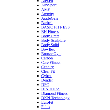
AlexFit
AlivSport
AMF
Ammity
AppleGate
Barbell
BASIC FITNESS
BH Fitness
Body Craft
Body Sculpture
Body Solid
Bowflex
Bronze Gym
Carbon
Care Fitness
Century
Clear Fit
Cybex
Dender
DFC
DIADORA
Diamond Fitness
DKN Technology
EuroFit
Fitlux