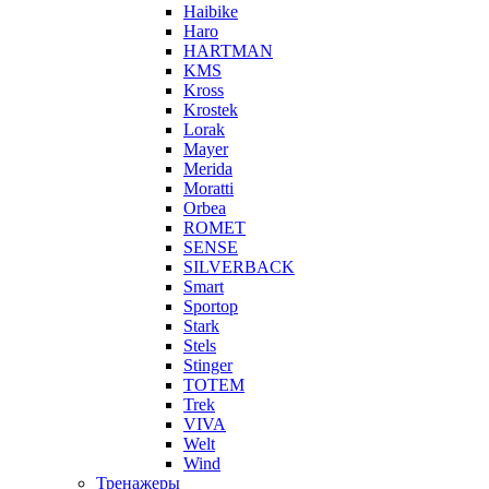
Haibike
Haro
HARTMAN
KMS
Kross
Krostek
Lorak
Mayer
Merida
Moratti
Orbea
ROMET
SENSE
SILVERBACK
Smart
Sportop
Stark
Stels
Stinger
TOTEM
Trek
VIVA
Welt
Wind
Тренажеры