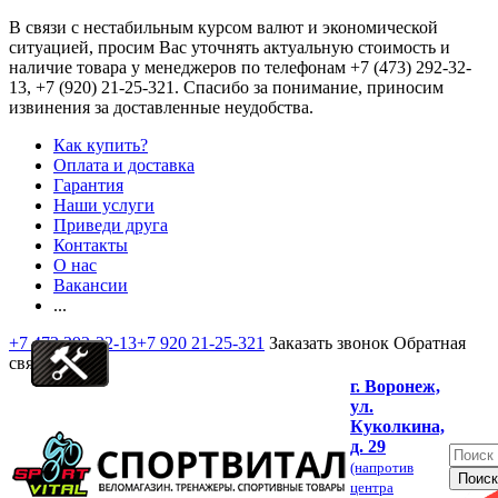
В связи с нестабильным курсом валют и экономической
ситуацией, просим Вас уточнять актуальную стоимость и
наличие товара у менеджеров по телефонам
+7 (473) 292-32-
13, +7 (920) 21-25-321
. Спасибо за понимание, приносим
извинения за доставленные неудобства.
Как купить?
Оплата и доставка
Гарантия
Наши услуги
Приведи друга
Контакты
О нас
Вакансии
...
+7 473 292-32-13
+7 920 21-25-321
Заказать звонок
Обратная
связь
г. Воронеж,
ул.
Куколкина,
д. 29
(напротив
центра