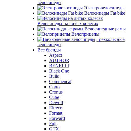
велосипеды
Электровелосипеды
Велосипеды Fat bike
Велосипеды на литых колесах
Велосипедные рамы
Велоприцепы
Трехколесные
велосипеды
Все бренды
Aspect
AUTHOR
BENELLI
Black One
Bulls
Commencal
Corto
Cronus
Cube
Dewolf
Eltreco
Format
Forward
Fuji
GTX