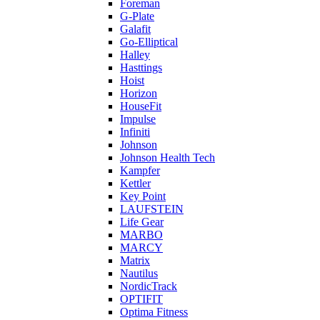
Foreman
G-Plate
Galafit
Go-Elliptical
Halley
Hasttings
Hoist
Horizon
HouseFit
Impulse
Infiniti
Johnson
Johnson Health Tech
Kampfer
Kettler
Key Point
LAUFSTEIN
Life Gear
MARBO
MARCY
Matrix
Nautilus
NordicTrack
OPTIFIT
Optima Fitness