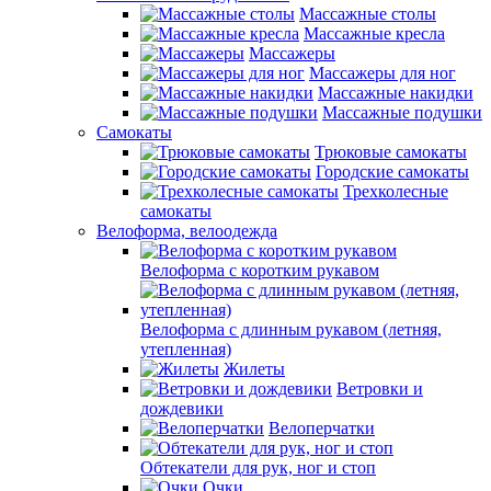
Массажные столы
Массажные кресла
Массажеры
Массажеры для ног
Массажные накидки
Массажные подушки
Самокаты
Трюковые самокаты
Городские самокаты
Трехколесные
самокаты
Велоформа, велоодежда
Велоформа с коротким рукавом
Велоформа с длинным рукавом (летняя,
утепленная)
Жилеты
Ветровки и
дождевики
Велоперчатки
Обтекатели для рук, ног и стоп
Очки