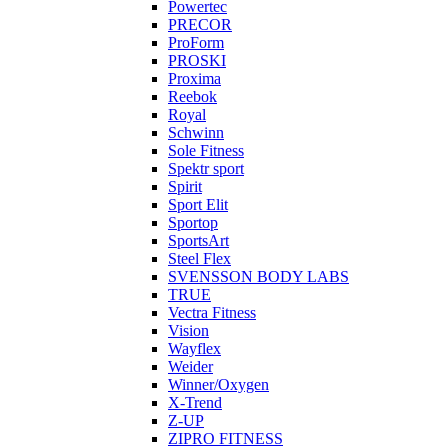
Powertec
PRECOR
ProForm
PROSKI
Proxima
Reebok
Royal
Schwinn
Sole Fitness
Spektr sport
Spirit
Sport Elit
Sportop
SportsArt
Steel Flex
SVENSSON BODY LABS
TRUE
Vectra Fitness
Vision
Wayflex
Weider
Winner/Oxygen
X-Trend
Z-UP
ZIPRO FITNESS