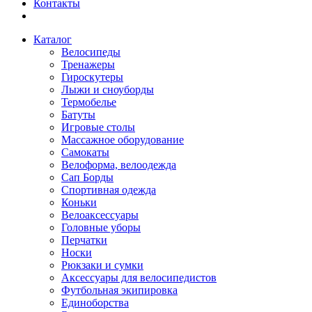
Контакты
Каталог
Велосипеды
Тренажеры
Гироскутеры
Лыжи и сноуборды
Термобелье
Батуты
Игровые столы
Массажное оборудование
Самокаты
Велоформа, велоодежда
Сап Борды
Спортивная одежда
Коньки
Велоаксессуары
Головные уборы
Перчатки
Носки
Рюкзаки и сумки
Аксессуары для велосипедистов
Футбольная экипировка
Единоборства