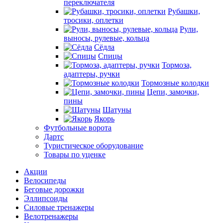
переключателя
Рубашки,
тросики, оплетки
Рули,
выносы, рулевые, кольца
Сёдла
Спицы
Тормоза,
адаптеры, ручки
Тормозные колодки
Цепи, замочки,
пины
Шатуны
Якорь
Футбольные ворота
Дартс
Туристическое оборудование
Товары по уценке
Акции
Велосипеды
Беговые дорожки
Эллипсоиды
Силовые тренажеры
Велотренажеры