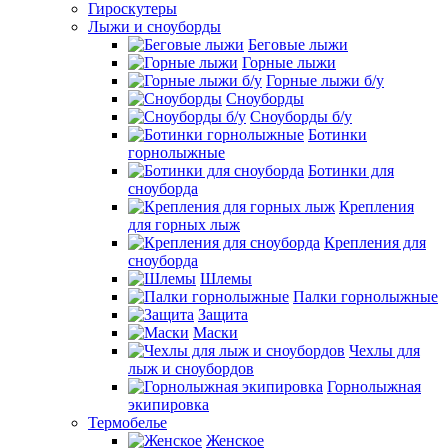
Гироскутеры
Лыжи и сноуборды
Беговые лыжи
Горные лыжи
Горные лыжи б/у
Сноуборды
Сноуборды б/у
Ботинки
горнолыжные
Ботинки для
сноуборда
Крепления
для горных лыж
Крепления для
сноуборда
Шлемы
Палки горнолыжные
Защита
Маски
Чехлы для
лыж и сноубордов
Горнолыжная
экипировка
Термобелье
Женское