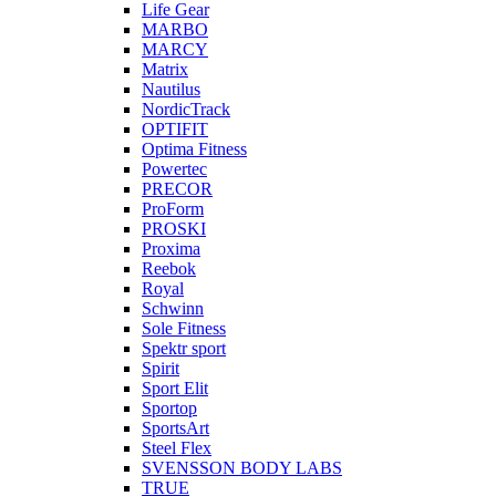
Life Gear
MARBO
MARCY
Matrix
Nautilus
NordicTrack
OPTIFIT
Optima Fitness
Powertec
PRECOR
ProForm
PROSKI
Proxima
Reebok
Royal
Schwinn
Sole Fitness
Spektr sport
Spirit
Sport Elit
Sportop
SportsArt
Steel Flex
SVENSSON BODY LABS
TRUE