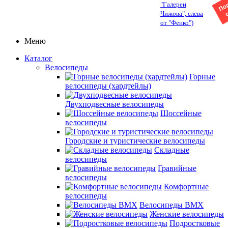
"Галереи
Чижова", слева
от "Фенко")
Меню
Каталог
Велосипеды
Горные
велосипеды (хардтейлы)
Двухподвесные велосипеды
Шоссейные
велосипеды
Городские и туристические велосипеды
Складные
велосипеды
Гравийные
велосипеды
Комфортные
велосипеды
Велосипеды BMX
Женские велосипеды
Подростковые