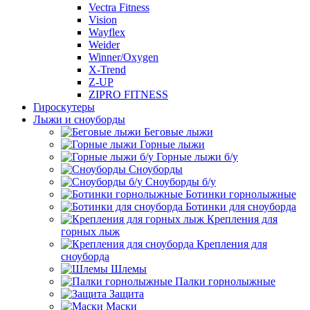
Vectra Fitness
Vision
Wayflex
Weider
Winner/Oxygen
X-Trend
Z-UP
ZIPRO FITNESS
Гироскутеры
Лыжи и сноуборды
Беговые лыжи
Горные лыжи
Горные лыжи б/у
Сноуборды
Сноуборды б/у
Ботинки горнолыжные
Ботинки для сноуборда
Крепления для
горных лыж
Крепления для
сноуборда
Шлемы
Палки горнолыжные
Защита
Маски