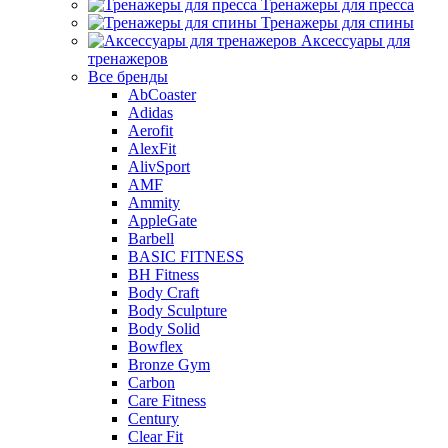
Тренажеры для пресса
Тренажеры для спины
Аксессуары для
тренажеров
Все бренды
AbCoaster
Adidas
Aerofit
AlexFit
AlivSport
AMF
Ammity
AppleGate
Barbell
BASIC FITNESS
BH Fitness
Body Craft
Body Sculpture
Body Solid
Bowflex
Bronze Gym
Carbon
Care Fitness
Century
Clear Fit