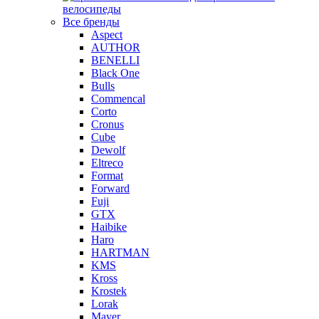
велосипеды
Все бренды
Aspect
AUTHOR
BENELLI
Black One
Bulls
Commencal
Corto
Cronus
Cube
Dewolf
Eltreco
Format
Forward
Fuji
GTX
Haibike
Haro
HARTMAN
KMS
Kross
Krostek
Lorak
Mayer