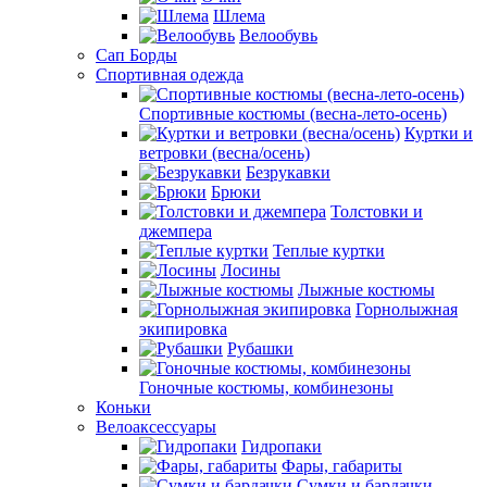
Шлема
Велообувь
Сап Борды
Спортивная одежда
Спортивные костюмы (весна-лето-осень)
Куртки и
ветровки (весна/осень)
Безрукавки
Брюки
Толстовки и
джемпера
Теплые куртки
Лосины
Лыжные костюмы
Горнолыжная
экипировка
Рубашки
Гоночные костюмы, комбинезоны
Коньки
Велоаксессуары
Гидропаки
Фары, габариты
Сумки и бардачки