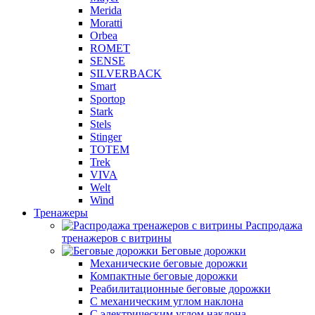
Merida
Moratti
Orbea
ROMET
SENSE
SILVERBACK
Smart
Sportop
Stark
Stels
Stinger
TOTEM
Trek
VIVA
Welt
Wind
Тренажеры
Распродажа
тренажеров с витрины
Беговые дорожки
Механические беговые дорожки
Компактные беговые дорожки
Реабилитационные беговые дорожки
С механическим углом наклона
С электрическим углом наклона