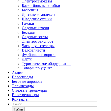
Электросамокаты
Баскетбольные стойки
Бассейны
Детские комплексы
Шведские стенки
Гамаки
Садовые качели
Беседки
Садовые зонты
Электротранспорт
Часы, пульсометры
Велозапчасти
Футбольные ворота
Дартс
Туристическое оборудование
Товары по уценке
Акции
Велосипеды
Беговые дорожки
Эллипсоиды
Силовые тренажеры
Велотренажеры
Контакты
Найти