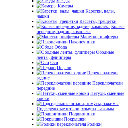
Звезды
Камеры
Каретки, валы,
чашки
Кассеты, трещетки
Колеса
передние, задние, комплект
Манетки, шифтеры
Наконечники
Обода
Ободные
ленты, флипперы
Оси
Педали
Переключатели
задние
Переключатели
передние
Петухи, сменные
крюки
Подседельные штыри, хомуты, зажимы
Подшипники
Покрышки
Ролики