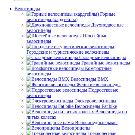
Велосипеды
Горные
велосипеды (хардтейлы)
Двухподвесные
велосипеды
Шоссейные
велосипеды
Городские и туристические велосипеды
Складные велосипеды
Гравийные велосипеды
Комфортные
велосипеды
Велосипеды BMX
Женские велосипеды
Подростковые
велосипеды
Электровелосипеды
Велосипеды Fat bike
Велосипеды на
литых колесах
Велосипедные рамы
Велоприцепы
Трехколесные