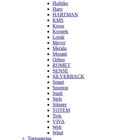
Haibike
Haro
HARTMAN
KMS
Kross
Krostek
Lorak
Mayer
Merida
Moratti
Orbea
ROMET
SENSE
SILVERBACK
Smart
Sportop
Stark
Stels
Stinger
TOTEM
Trek
VIVA
Welt
Wind
Тренажеры