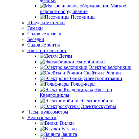
домики
Мягкое
игровое оборудование
Песочницы
Шведские стенки
Гамаки
Садовые качели
Беседки
Садовые зонты
Электротранспорт
Детям
Экомобилики
Электро велорикши
Скейты и Ролики
Электропитбайки
Гольф-кары
Электро
Квадроциклы
Электромобили
Электроскутеры
Часы, пульсометры
Велозапчасти
Вилки
Втулки
Защита