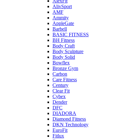
AlexFit
AlivSport
AMF
Ammity
AppleGate
Barbell
BASIC FITNESS
BH Fitness
Body Craft
Body Sculpture
Body Solid
Bowflex
Bronze Gym
Carbon
Care Fitness
Century
Clear Fit
Cybex
Dender
DFC
DIADORA
Diamond Fitness
DKN Technology
EuroFit
Fitlux