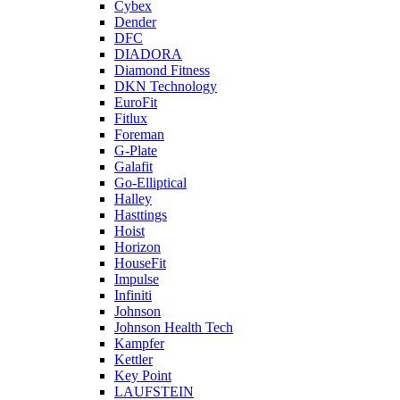
Cybex
Dender
DFC
DIADORA
Diamond Fitness
DKN Technology
EuroFit
Fitlux
Foreman
G-Plate
Galafit
Go-Elliptical
Halley
Hasttings
Hoist
Horizon
HouseFit
Impulse
Infiniti
Johnson
Johnson Health Tech
Kampfer
Kettler
Key Point
LAUFSTEIN