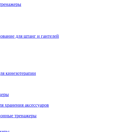
тренажеры
ование для штанг и гантелей
ля кинезотерапии
жеры
ля хранения аксессуаров
ионные тренажеры
жеры