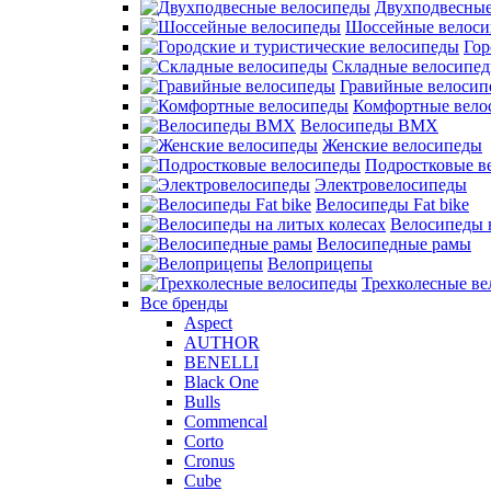
Двухподвесные
Шоссейные велос
Гор
Складные велосипе
Гравийные велосип
Комфортные вело
Велосипеды BMX
Женские велосипеды
Подростковые в
Электровелосипеды
Велосипеды Fat bike
Велосипеды 
Велосипедные рамы
Велоприцепы
Трехколесные в
Все бренды
Aspect
AUTHOR
BENELLI
Black One
Bulls
Commencal
Corto
Cronus
Cube