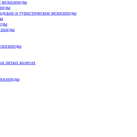
 велосипеды
ипеды
одские и туристические велосипеды
ды
еды
сипеды
елосипеды
на литых колесах
елосипеды