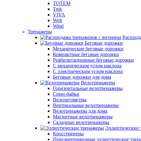
TOTEM
Trek
VIVA
Welt
Wind
Тренажеры
Распрод
Беговые дорожки
Механические беговые дорожки
Компактные беговые дорожки
Реабилитационные беговые дорожки
С механическим углом наклона
С электрическим углом наклона
Беговые дорожки для дома
Велотренажеры
Горизонтальные велотренажеры
Спин-байки
Велоэргометры
Вертикальные велотренажеры
Велотренажеры для дома
Магнитные велотренажеры
Складные велотренажеры
Эллиптические 
Кросстренеры
Переднеприводные эллиптические тре