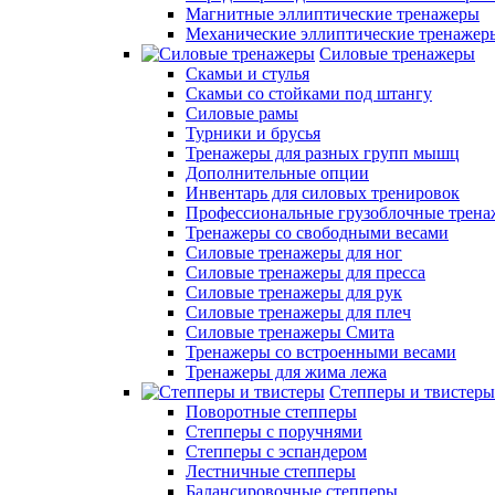
Магнитные эллиптические тренажеры
Механические эллиптические тренажер
Силовые тренажеры
Скамьи и стулья
Скамьи со стойками под штангу
Силовые рамы
Турники и брусья
Тренажеры для разных групп мышц
Дополнительные опции
Инвентарь для силовых тренировок
Профессиональные грузоблочные трен
Тренажеры со свободными весами
Силовые тренажеры для ног
Силовые тренажеры для пресса
Силовые тренажеры для рук
Силовые тренажеры для плеч
Силовые тренажеры Смита
Тренажеры со встроенными весами
Тренажеры для жима лежа
Степперы и твистеры
Поворотные степперы
Степперы с поручнями
Степперы с эспандером
Лестничные степперы
Балансировочные степперы