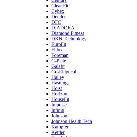
Century
Clear Fit
Cybex
Dender
DFC
DIADORA
Diamond Fitness
DKN Technology
EuroFit
Fitlux
Foreman
G-Plate
Galafit
Go-Elliptical
Halley
Hasttings
Hoist
Horizon
HouseFit
Impulse
Infiniti
Johnson
Johnson Health Tech
Kampfer
Kettler