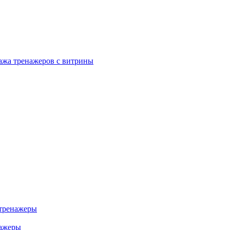
ажа тренажеров с витрины
тренажеры
нажеры