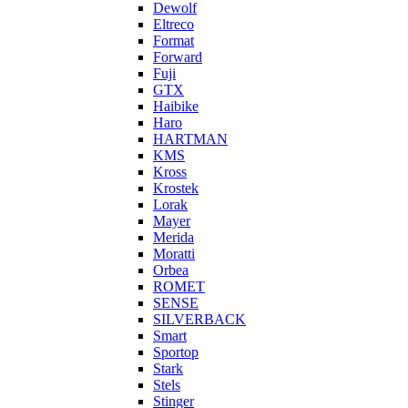
Dewolf
Eltreco
Format
Forward
Fuji
GTX
Haibike
Haro
HARTMAN
KMS
Kross
Krostek
Lorak
Mayer
Merida
Moratti
Orbea
ROMET
SENSE
SILVERBACK
Smart
Sportop
Stark
Stels
Stinger