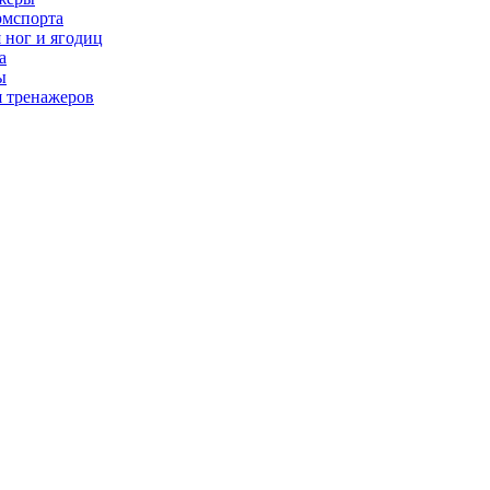
рмспорта
 ног и ягодиц
а
ы
я тренажеров