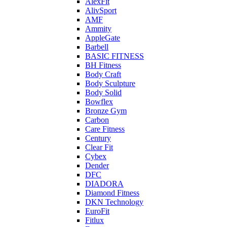
AlexFit
AlivSport
AMF
Ammity
AppleGate
Barbell
BASIC FITNESS
BH Fitness
Body Craft
Body Sculpture
Body Solid
Bowflex
Bronze Gym
Carbon
Care Fitness
Century
Clear Fit
Cybex
Dender
DFC
DIADORA
Diamond Fitness
DKN Technology
EuroFit
Fitlux