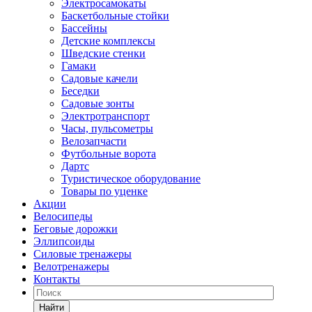
Электросамокаты
Баскетбольные стойки
Бассейны
Детские комплексы
Шведские стенки
Гамаки
Садовые качели
Беседки
Садовые зонты
Электротранспорт
Часы, пульсометры
Велозапчасти
Футбольные ворота
Дартс
Туристическое оборудование
Товары по уценке
Акции
Велосипеды
Беговые дорожки
Эллипсоиды
Силовые тренажеры
Велотренажеры
Контакты
Найти