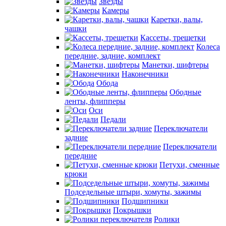
Звезды
Камеры
Каретки, валы,
чашки
Кассеты, трещетки
Колеса
передние, задние, комплект
Манетки, шифтеры
Наконечники
Обода
Ободные
ленты, флипперы
Оси
Педали
Переключатели
задние
Переключатели
передние
Петухи, сменные
крюки
Подседельные штыри, хомуты, зажимы
Подшипники
Покрышки
Ролики