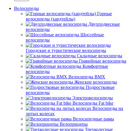
Велосипеды
Горные
велосипеды (хардтейлы)
Двухподвесные
велосипеды
Шоссейные
велосипеды
Городские и туристические велосипеды
Складные велосипеды
Гравийные велосипеды
Комфортные
велосипеды
Велосипеды BMX
Женские велосипеды
Подростковые
велосипеды
Электровелосипеды
Велосипеды Fat bike
Велосипеды на
литых колесах
Велосипедные рамы
Велоприцепы
Трехколесные