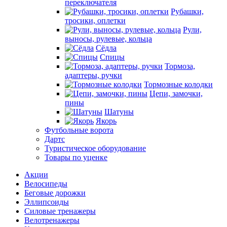
переключателя
Рубашки,
тросики, оплетки
Рули,
выносы, рулевые, кольца
Сёдла
Спицы
Тормоза,
адаптеры, ручки
Тормозные колодки
Цепи, замочки,
пины
Шатуны
Якорь
Футбольные ворота
Дартс
Туристическое оборудование
Товары по уценке
Акции
Велосипеды
Беговые дорожки
Эллипсоиды
Силовые тренажеры
Велотренажеры