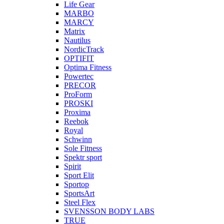
Life Gear
MARBO
MARCY
Matrix
Nautilus
NordicTrack
OPTIFIT
Optima Fitness
Powertec
PRECOR
ProForm
PROSKI
Proxima
Reebok
Royal
Schwinn
Sole Fitness
Spektr sport
Spirit
Sport Elit
Sportop
SportsArt
Steel Flex
SVENSSON BODY LABS
TRUE