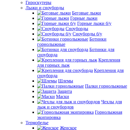
Гироскутеры
Лыжи и сноуборды
Беговые лыжи
Горные лыжи
Горные лыжи б/у
Сноуборды
Сноуборды б/у
Ботинки
горнолыжные
Ботинки для
сноуборда
Крепления
для горных лыж
Крепления для
сноуборда
Шлемы
Палки горнолыжные
Защита
Маски
Чехлы для
лыж и сноубордов
Горнолыжная
экипировка
Термобелье
Женское