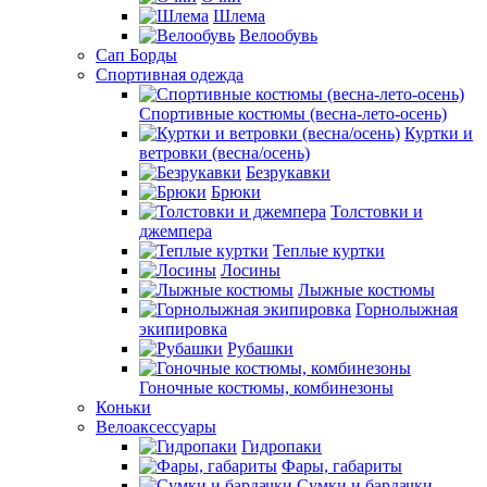
Шлема
Велообувь
Сап Борды
Спортивная одежда
Спортивные костюмы (весна-лето-осень)
Куртки и
ветровки (весна/осень)
Безрукавки
Брюки
Толстовки и
джемпера
Теплые куртки
Лосины
Лыжные костюмы
Горнолыжная
экипировка
Рубашки
Гоночные костюмы, комбинезоны
Коньки
Велоаксессуары
Гидропаки
Фары, габариты
Сумки и бардачки