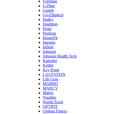
Foreman
G-Plate
Galafit
Go-Elliptical
Halley
Hasttings
Hoist
Horizon
HouseFit
Impulse
Infiniti
Johnson
Johnson Health Tech
Kampfer
Kettler
Key Point
LAUFSTEIN
Life Gear
MARBO
MARCY
Matrix
Nautilus
NordicTrack
OPTIFIT
Optima Fitness