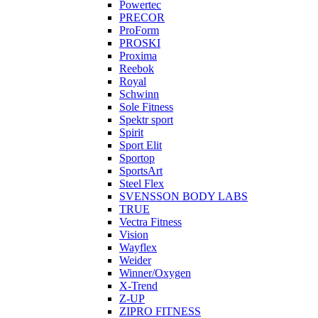
Powertec
PRECOR
ProForm
PROSKI
Proxima
Reebok
Royal
Schwinn
Sole Fitness
Spektr sport
Spirit
Sport Elit
Sportop
SportsArt
Steel Flex
SVENSSON BODY LABS
TRUE
Vectra Fitness
Vision
Wayflex
Weider
Winner/Oxygen
X-Trend
Z-UP
ZIPRO FITNESS