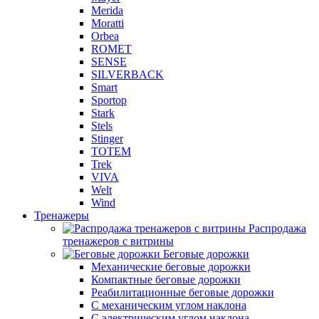
Merida
Moratti
Orbea
ROMET
SENSE
SILVERBACK
Smart
Sportop
Stark
Stels
Stinger
TOTEM
Trek
VIVA
Welt
Wind
Тренажеры
Распродажа
тренажеров с витрины
Беговые дорожки
Механические беговые дорожки
Компактные беговые дорожки
Реабилитационные беговые дорожки
С механическим углом наклона
С электрическим углом наклона