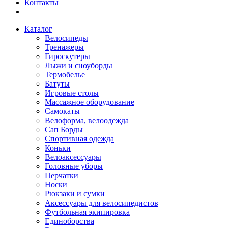
Контакты
Каталог
Велосипеды
Тренажеры
Гироскутеры
Лыжи и сноуборды
Термобелье
Батуты
Игровые столы
Массажное оборудование
Самокаты
Велоформа, велоодежда
Сап Борды
Спортивная одежда
Коньки
Велоаксессуары
Головные уборы
Перчатки
Носки
Рюкзаки и сумки
Аксессуары для велосипедистов
Футбольная экипировка
Единоборства