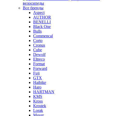
велосипеды
Все бренды
Aspect
AUTHOR
BENELLI
Black One
Bulls
Commencal
Corto
Cronus
Cube
Dewolf
Eltreco
Format
Forward
Fuji
GTX
Haibike
Haro
HARTMAN
KMS
Kross
Krostek
Lorak
Mayer