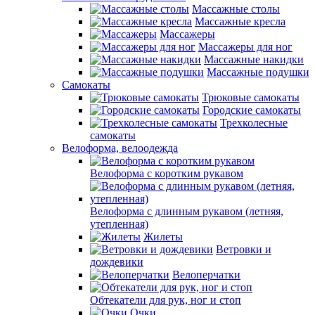
Массажные столы
Массажные кресла
Массажеры
Массажеры для ног
Массажные накидки
Массажные подушки
Самокаты
Трюковые самокаты
Городские самокаты
Трехколесные
самокаты
Велоформа, велоодежда
Велоформа с коротким рукавом
Велоформа с длинным рукавом (летняя,
утепленная)
Жилеты
Ветровки и
дождевики
Велоперчатки
Обтекатели для рук, ног и стоп
Очки