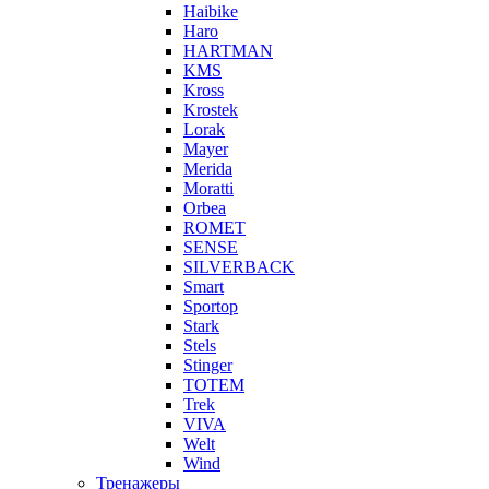
Haibike
Haro
HARTMAN
KMS
Kross
Krostek
Lorak
Mayer
Merida
Moratti
Orbea
ROMET
SENSE
SILVERBACK
Smart
Sportop
Stark
Stels
Stinger
TOTEM
Trek
VIVA
Welt
Wind
Тренажеры