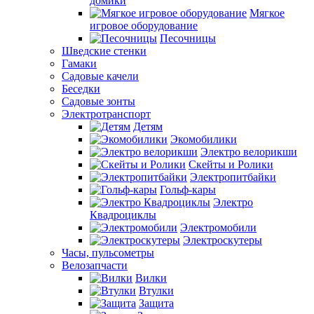
домики
Мягкое
игровое оборудование
Песочницы
Шведские стенки
Гамаки
Садовые качели
Беседки
Садовые зонты
Электротранспорт
Детям
Экомобилики
Электро велорикши
Скейты и Ролики
Электропитбайки
Гольф-кары
Электро
Квадроциклы
Электромобили
Электроскутеры
Часы, пульсометры
Велозапчасти
Вилки
Втулки
Защита