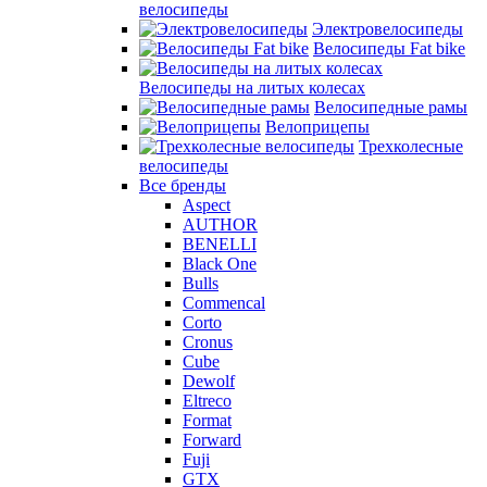
велосипеды
Электровелосипеды
Велосипеды Fat bike
Велосипеды на литых колесах
Велосипедные рамы
Велоприцепы
Трехколесные
велосипеды
Все бренды
Aspect
AUTHOR
BENELLI
Black One
Bulls
Commencal
Corto
Cronus
Cube
Dewolf
Eltreco
Format
Forward
Fuji
GTX