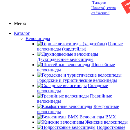
"Галереи
Чижова", слева
от "Фенко")
Меню
Каталог
Велосипеды
Горные
велосипеды (хардтейлы)
Двухподвесные велосипеды
Шоссейные
велосипеды
Городские и туристические велосипеды
Складные
велосипеды
Гравийные
велосипеды
Комфортные
велосипеды
Велосипеды BMX
Женские велосипеды
Подростковые