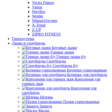
Vectra Fitness
Vision
Wayflex
Weider
Winner/Oxygen
X-Trend
Z-UP
ZIPRO FITNESS
Гироскутеры
Лыжи и сноуборды
Беговые лыжи
Горные лыжи
Горные лыжи б/у
Сноуборды
Сноуборды б/у
Ботинки горнолыжные
Ботинки для сноуборда
Крепления для
горных лыж
Крепления для
сноуборда
Шлемы
Палки горнолыжные
Защита
Маски