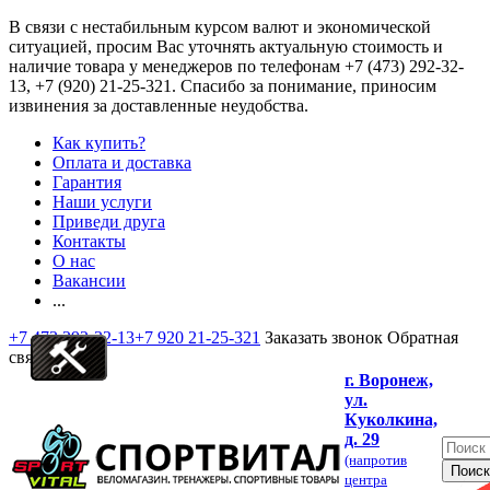
В связи с нестабильным курсом валют и экономической
ситуацией, просим Вас уточнять актуальную стоимость и
наличие товара у менеджеров по телефонам
+7 (473) 292-32-
13, +7 (920) 21-25-321
. Спасибо за понимание, приносим
извинения за доставленные неудобства.
Как купить?
Оплата и доставка
Гарантия
Наши услуги
Приведи друга
Контакты
О нас
Вакансии
...
+7 473 292-32-13
+7 920 21-25-321
Заказать звонок
Обратная
связь
г. Воронеж,
ул.
Куколкина,
д. 29
(напротив
центра