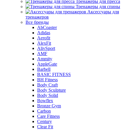
Тренажеры для пресса
Тренажеры для спины
Аксессуары для
тренажеров
Все бренды
AbCoaster
Adidas
Aerofit
AlexFit
AlivSport
AMF
Ammity
AppleGate
Barbell
BASIC FITNESS
BH Fitness
Body Craft
Body Sculpture
Body Solid
Bowflex
Bronze Gym
Carbon
Care Fitness
Century
Clear Fit