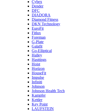
Cybex
Dender
DFC
DIADORA
Diamond Fitness
DKN Technology
EuroFit
Fitlux
Foreman
G-Plate
Galafit
Go-Elliptical
Halley
Hasttings
Hoist
Horizon
HouseFit
Impulse
Infiniti
Johnson
Johnson Health Tech
Kampfer
Kettler
Key Point
LAUFSTEIN