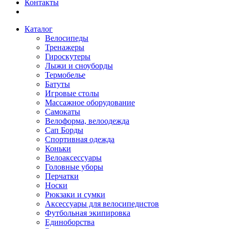
Контакты
Каталог
Велосипеды
Тренажеры
Гироскутеры
Лыжи и сноуборды
Термобелье
Батуты
Игровые столы
Массажное оборудование
Самокаты
Велоформа, велоодежда
Сап Борды
Спортивная одежда
Коньки
Велоаксессуары
Головные уборы
Перчатки
Носки
Рюкзаки и сумки
Аксессуары для велосипедистов
Футбольная экипировка
Единоборства