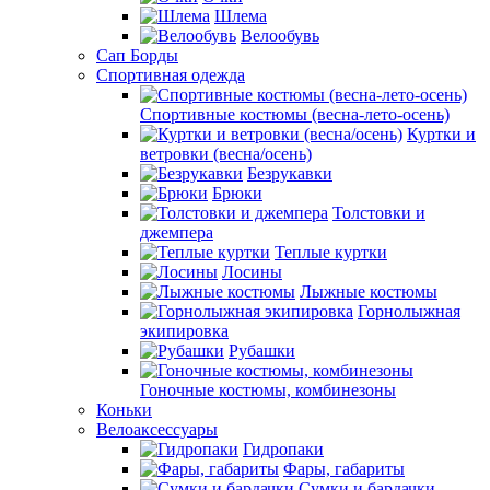
Шлема
Велообувь
Сап Борды
Спортивная одежда
Спортивные костюмы (весна-лето-осень)
Куртки и
ветровки (весна/осень)
Безрукавки
Брюки
Толстовки и
джемпера
Теплые куртки
Лосины
Лыжные костюмы
Горнолыжная
экипировка
Рубашки
Гоночные костюмы, комбинезоны
Коньки
Велоаксессуары
Гидропаки
Фары, габариты
Сумки и бардачки