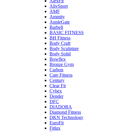
AlexFit
AlivSport
AMF
Ammity
AppleGate
Barbell
BASIC FITNESS
BH Fitness
Body Craft
Body Sculpture
Body Solid
Bowflex
Bronze Gym
Carbon
Care Fitness
Century
Clear Fit
Cybex
Dender
DFC
DIADORA
Diamond Fitness
DKN Technology
EuroFit
Fitlux