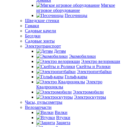
домики
Мягкое
игровое оборудование
Песочницы
Шведские стенки
Гамаки
Садовые качели
Беседки
Садовые зонты
Электротранспорт
Детям
Экомобилики
Электро велорикши
Скейты и Ролики
Электропитбайки
Гольф-кары
Электро
Квадроциклы
Электромобили
Электроскутеры
Часы, пульсометры
Велозапчасти
Вилки
Втулки
Защита