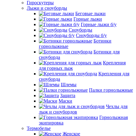
Гироскутеры
Лыжи и сноуборды
Беговые лыжи
Горные лыжи
Горные лыжи б/у
Сноуборды
Сноуборды б/у
Ботинки
горнолыжные
Ботинки для
сноуборда
Крепления
для горных лыж
Крепления для
сноуборда
Шлемы
Палки горнолыжные
Защита
Маски
Чехлы для
лыж и сноубордов
Горнолыжная
экипировка
Термобелье
Женское