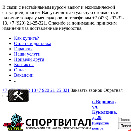
В связи с нестабильным курсом валют и экономической
ситуацией, просим Вас уточнять актуальную стоимость и
наличие товара у менеджеров по телефонам
+7 (473) 292-32-
13, +7 (920) 21-25-321
. Спасибо за понимание, приносим
извинения за доставленные неудобства.
Как купить?
Оплата и доставка
Гарантия
Наши услуги
Приведи друга
Контакты
О нас
Вакансии
...
+7 473 292-32-13
+7 920 21-25-321
Заказать звонок
Обратная
связь
г. Воронеж,
ул.
Куколкина,
д. 29
(напротив
центра