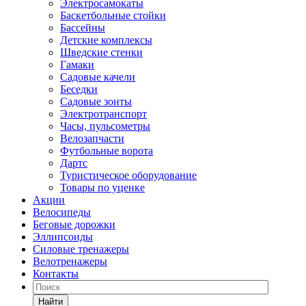
Электросамокаты
Баскетбольные стойки
Бассейны
Детские комплексы
Шведские стенки
Гамаки
Садовые качели
Беседки
Садовые зонты
Электротранспорт
Часы, пульсометры
Велозапчасти
Футбольные ворота
Дартс
Туристическое оборудование
Товары по уценке
Акции
Велосипеды
Беговые дорожки
Эллипсоиды
Силовые тренажеры
Велотренажеры
Контакты
Найти