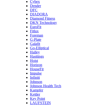
Cybex
Dender
DFC
DIADORA
Diamond Fitness
DKN Technology
EuroFit
Fitlux
Foreman
G-Plate
Galafit
Go-Elliptical
Halley
Hasttings
Hoist
Horizon
HouseFit
Impulse
Infiniti
Johnson
Johnson Health Tech
Kampfer
Kettler
Key Point
LAUFSTEIN