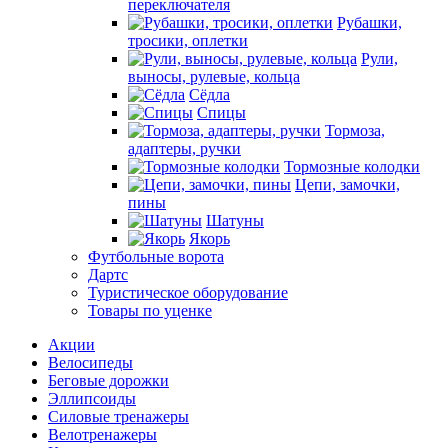
переключателя
Рубашки,
тросики, оплетки
Рули,
выносы, рулевые, кольца
Сёдла
Спицы
Тормоза,
адаптеры, ручки
Тормозные колодки
Цепи, замочки,
пины
Шатуны
Якорь
Футбольные ворота
Дартс
Туристическое оборудование
Товары по уценке
Акции
Велосипеды
Беговые дорожки
Эллипсоиды
Силовые тренажеры
Велотренажеры