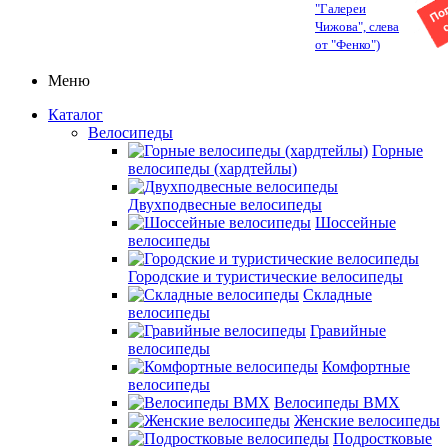
"Галереи
Чижова", слева
от "Фенко")
Меню
Каталог
Велосипеды
Горные
велосипеды (хардтейлы)
Двухподвесные велосипеды
Шоссейные
велосипеды
Городские и туристические велосипеды
Складные
велосипеды
Гравийные
велосипеды
Комфортные
велосипеды
Велосипеды BMX
Женские велосипеды
Подростковые