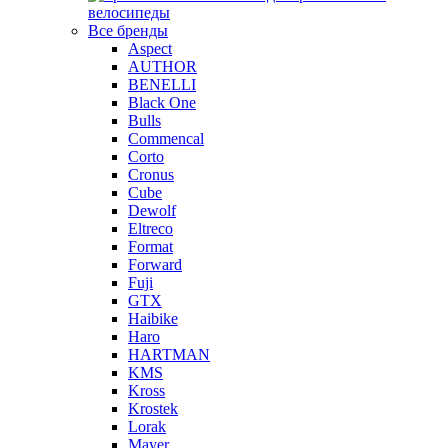
велосипеды
Все бренды
Aspect
AUTHOR
BENELLI
Black One
Bulls
Commencal
Corto
Cronus
Cube
Dewolf
Eltreco
Format
Forward
Fuji
GTX
Haibike
Haro
HARTMAN
KMS
Kross
Krostek
Lorak
Mayer