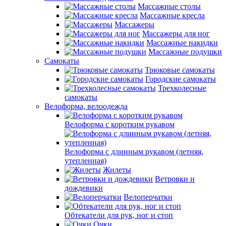
Массажные столы
Массажные кресла
Массажеры
Массажеры для ног
Массажные накидки
Массажные подушки
Самокаты
Трюковые самокаты
Городские самокаты
Трехколесные
самокаты
Велоформа, велоодежда
Велоформа с коротким рукавом
Велоформа с длинным рукавом (летняя,
утепленная)
Жилеты
Ветровки и
дождевики
Велоперчатки
Обтекатели для рук, ног и стоп
Очки