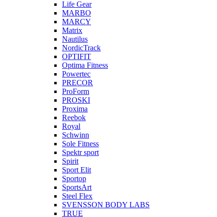
Life Gear
MARBO
MARCY
Matrix
Nautilus
NordicTrack
OPTIFIT
Optima Fitness
Powertec
PRECOR
ProForm
PROSKI
Proxima
Reebok
Royal
Schwinn
Sole Fitness
Spektr sport
Spirit
Sport Elit
Sportop
SportsArt
Steel Flex
SVENSSON BODY LABS
TRUE