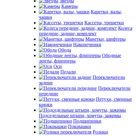
Звезды
Камеры
Каретки, валы,
чашки
Кассеты, трещетки
Колеса
передние, задние, комплект
Манетки, шифтеры
Наконечники
Обода
Ободные
ленты, флипперы
Оси
Педали
Переключатели
задние
Переключатели
передние
Петухи, сменные
крюки
Подседельные штыри, хомуты, зажимы
Подшипники
Покрышки
Ролики