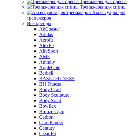
Тренажеры для пресса
Тренажеры для спины
Аксессуары для
тренажеров
Все бренды
AbCoaster
Adidas
Aerofit
AlexFit
AlivSport
AMF
Ammity
AppleGate
Barbell
BASIC FITNESS
BH Fitness
Body Craft
Body Sculpture
Body Solid
Bowflex
Bronze Gym
Carbon
Care Fitness
Century
Clear Fit