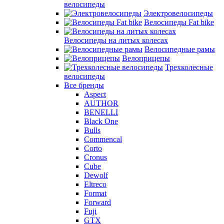
велосипеды
Электровелосипеды
Велосипеды Fat bike
Велосипеды на литых колесах
Велосипедные рамы
Велоприцепы
Трехколесные
велосипеды
Все бренды
Aspect
AUTHOR
BENELLI
Black One
Bulls
Commencal
Corto
Cronus
Cube
Dewolf
Eltreco
Format
Forward
Fuji
GTX