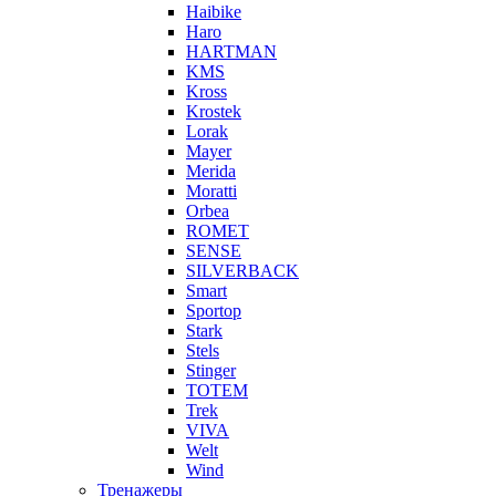
Haibike
Haro
HARTMAN
KMS
Kross
Krostek
Lorak
Mayer
Merida
Moratti
Orbea
ROMET
SENSE
SILVERBACK
Smart
Sportop
Stark
Stels
Stinger
TOTEM
Trek
VIVA
Welt
Wind
Тренажеры