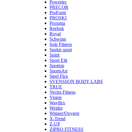
Powertec
PRECOR
ProForm
PROSKI
Proxima
Reebok
Royal
Schwinn
Sole Fitness
Spektr sport
Spirit
Sport Elit
Sportop
SportsArt
Steel Flex
SVENSSON BODY LABS
TRUE
Vectra Fitness
Vision
Wayflex
Weider
Winner/Oxygen
X-Trend
Z-UP
ZIPRO FITNESS