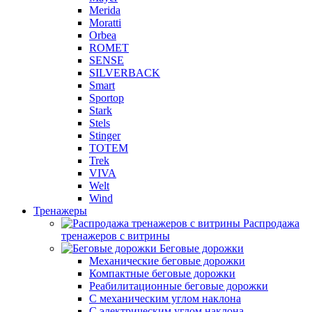
Merida
Moratti
Orbea
ROMET
SENSE
SILVERBACK
Smart
Sportop
Stark
Stels
Stinger
TOTEM
Trek
VIVA
Welt
Wind
Тренажеры
Распродажа
тренажеров с витрины
Беговые дорожки
Механические беговые дорожки
Компактные беговые дорожки
Реабилитационные беговые дорожки
С механическим углом наклона
С электрическим углом наклона