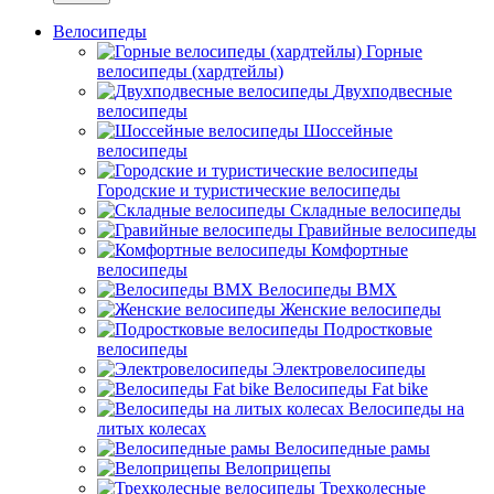
Велосипеды
Горные
велосипеды (хардтейлы)
Двухподвесные
велосипеды
Шоссейные
велосипеды
Городские и туристические велосипеды
Складные велосипеды
Гравийные велосипеды
Комфортные
велосипеды
Велосипеды BMX
Женские велосипеды
Подростковые
велосипеды
Электровелосипеды
Велосипеды Fat bike
Велосипеды на
литых колесах
Велосипедные рамы
Велоприцепы
Трехколесные