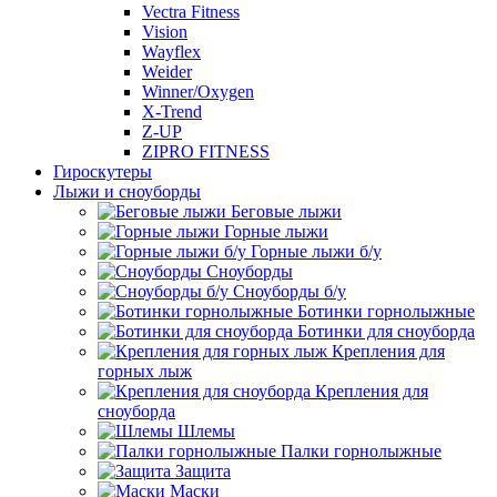
Vectra Fitness
Vision
Wayflex
Weider
Winner/Oxygen
X-Trend
Z-UP
ZIPRO FITNESS
Гироскутеры
Лыжи и сноуборды
Беговые лыжи
Горные лыжи
Горные лыжи б/у
Сноуборды
Сноуборды б/у
Ботинки горнолыжные
Ботинки для сноуборда
Крепления для
горных лыж
Крепления для
сноуборда
Шлемы
Палки горнолыжные
Защита
Маски