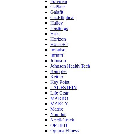
Foreman
G-Plate
Galafit
Go-Elliptical
Halley
Hasttings
Hoist
Horizon
HouseFit
Impulse
Infiniti
Johnson
Johnson Health Tech
Kampfer
Kettler
Key Point
LAUFSTEIN
Life Gear
MARBO
MARCY
Matrix
Nautilus
NordicTrack
OPTIFIT
Optima Fitness