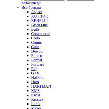
велосипеды
Все бренды
Aspect
AUTHOR
BENELLI
Black One
Bulls
Commencal
Corto
Cronus
Cube
Dewolf
Eltreco
Format
Forward
Fuji
GTX
Haibike
Haro
HARTMAN
KMS
Kross
Krostek
Lorak
Mayer