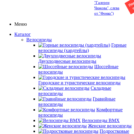
"Галереи
Чижова", слева
от "Фенко")
Меню
Каталог
Велосипеды
Горные
велосипеды (хардтейлы)
Двухподвесные велосипеды
Шоссейные
велосипеды
Городские и туристические велосипеды
Складные
велосипеды
Гравийные
велосипеды
Комфортные
велосипеды
Велосипеды BMX
Женские велосипеды
Подростковые