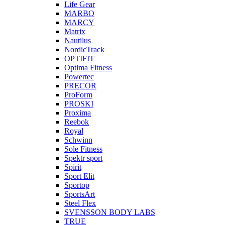
Life Gear
MARBO
MARCY
Matrix
Nautilus
NordicTrack
OPTIFIT
Optima Fitness
Powertec
PRECOR
ProForm
PROSKI
Proxima
Reebok
Royal
Schwinn
Sole Fitness
Spektr sport
Spirit
Sport Elit
Sportop
SportsArt
Steel Flex
SVENSSON BODY LABS
TRUE