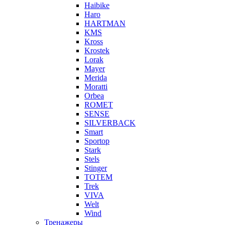
Haibike
Haro
HARTMAN
KMS
Kross
Krostek
Lorak
Mayer
Merida
Moratti
Orbea
ROMET
SENSE
SILVERBACK
Smart
Sportop
Stark
Stels
Stinger
TOTEM
Trek
VIVA
Welt
Wind
Тренажеры