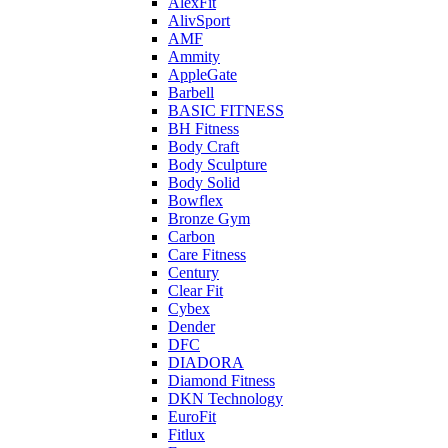
AlexFit
AlivSport
AMF
Ammity
AppleGate
Barbell
BASIC FITNESS
BH Fitness
Body Craft
Body Sculpture
Body Solid
Bowflex
Bronze Gym
Carbon
Care Fitness
Century
Clear Fit
Cybex
Dender
DFC
DIADORA
Diamond Fitness
DKN Technology
EuroFit
Fitlux