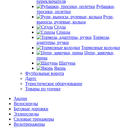
переключателя
Рубашки,
тросики, оплетки
Рули,
выносы, рулевые, кольца
Сёдла
Спицы
Тормоза,
адаптеры, ручки
Тормозные колодки
Цепи, замочки,
пины
Шатуны
Якорь
Футбольные ворота
Дартс
Туристическое оборудование
Товары по уценке
Акции
Велосипеды
Беговые дорожки
Эллипсоиды
Силовые тренажеры
Велотренажеры