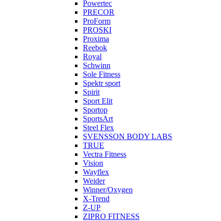
Powertec
PRECOR
ProForm
PROSKI
Proxima
Reebok
Royal
Schwinn
Sole Fitness
Spektr sport
Spirit
Sport Elit
Sportop
SportsArt
Steel Flex
SVENSSON BODY LABS
TRUE
Vectra Fitness
Vision
Wayflex
Weider
Winner/Oxygen
X-Trend
Z-UP
ZIPRO FITNESS