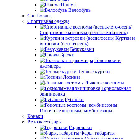
Шлема
Велообувь
Сап Борды
Спортивная одежда
Спортивные костюмы (весна-лето-осень)
Куртки и
ветровки (весна/осень)
Безрукавки
Брюки
Толстовки и
джемпера
Теплые куртки
Лосины
Лыжные костюмы
Горнолыжная
экипировка
Рубашки
Гоночные костюмы, комбинезоны
Коньки
Велоаксессуары
Гидропаки
Фары, габариты
Сумки и бардачки