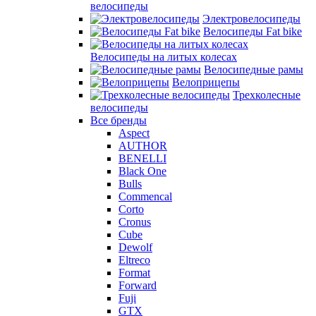
велосипеды
Электровелосипеды
Велосипеды Fat bike
Велосипеды на литых колесах
Велосипедные рамы
Велоприцепы
Трехколесные
велосипеды
Все бренды
Aspect
AUTHOR
BENELLI
Black One
Bulls
Commencal
Corto
Cronus
Cube
Dewolf
Eltreco
Format
Forward
Fuji
GTX