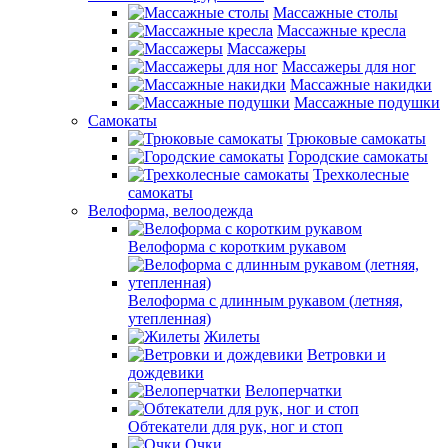
Массажные столы
Массажные кресла
Массажеры
Массажеры для ног
Массажные накидки
Массажные подушки
Самокаты
Трюковые самокаты
Городские самокаты
Трехколесные
самокаты
Велоформа, велоодежда
Велоформа с коротким рукавом
Велоформа с длинным рукавом (летняя,
утепленная)
Жилеты
Ветровки и
дождевики
Велоперчатки
Обтекатели для рук, ног и стоп
Очки