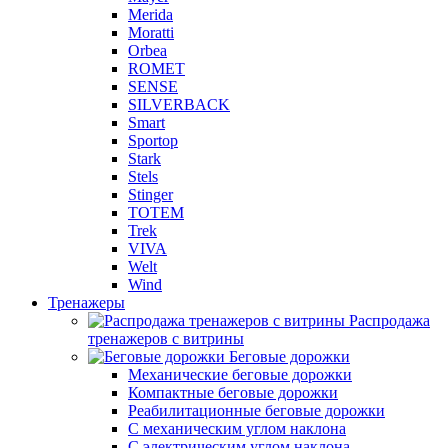
Merida
Moratti
Orbea
ROMET
SENSE
SILVERBACK
Smart
Sportop
Stark
Stels
Stinger
TOTEM
Trek
VIVA
Welt
Wind
Тренажеры
Распродажа
тренажеров с витрины
Беговые дорожки
Механические беговые дорожки
Компактные беговые дорожки
Реабилитационные беговые дорожки
С механическим углом наклона
С электрическим углом наклона