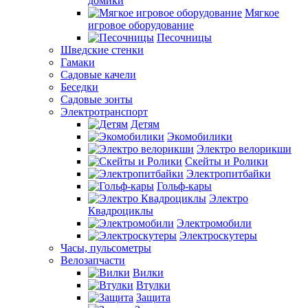
домики
Мягкое
игровое оборудование
Песочницы
Шведские стенки
Гамаки
Садовые качели
Беседки
Садовые зонты
Электротранспорт
Детям
Экомобилики
Электро велорикши
Скейты и Ролики
Электропитбайки
Гольф-кары
Электро
Квадроциклы
Электромобили
Электроскутеры
Часы, пульсометры
Велозапчасти
Вилки
Втулки
Защита