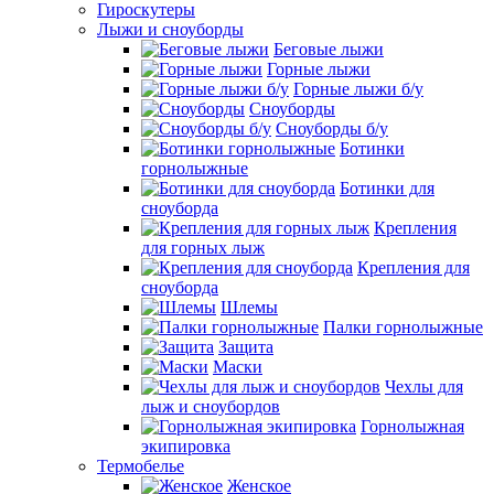
Гироскутеры
Лыжи и сноуборды
Беговые лыжи
Горные лыжи
Горные лыжи б/у
Сноуборды
Сноуборды б/у
Ботинки
горнолыжные
Ботинки для
сноуборда
Крепления
для горных лыж
Крепления для
сноуборда
Шлемы
Палки горнолыжные
Защита
Маски
Чехлы для
лыж и сноубордов
Горнолыжная
экипировка
Термобелье
Женское