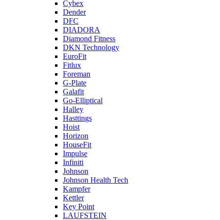
Cybex
Dender
DFC
DIADORA
Diamond Fitness
DKN Technology
EuroFit
Fitlux
Foreman
G-Plate
Galafit
Go-Elliptical
Halley
Hasttings
Hoist
Horizon
HouseFit
Impulse
Infiniti
Johnson
Johnson Health Tech
Kampfer
Kettler
Key Point
LAUFSTEIN