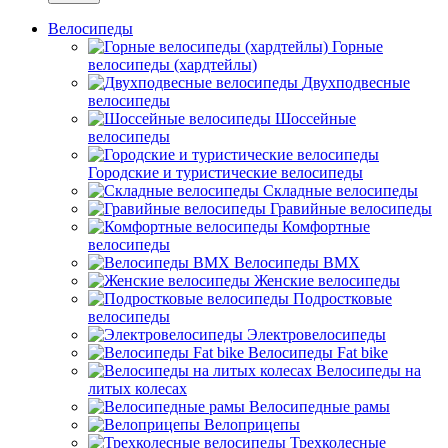
Велосипеды
Горные
велосипеды (хардтейлы)
Двухподвесные
велосипеды
Шоссейные
велосипеды
Городские и туристические велосипеды
Складные велосипеды
Гравийные велосипеды
Комфортные
велосипеды
Велосипеды BMX
Женские велосипеды
Подростковые
велосипеды
Электровелосипеды
Велосипеды Fat bike
Велосипеды на
литых колесах
Велосипедные рамы
Велоприцепы
Трехколесные