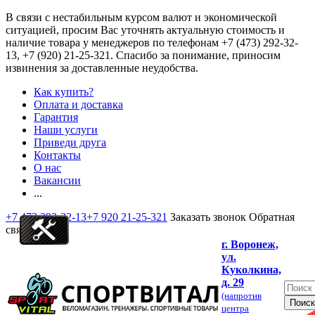
В связи с нестабильным курсом валют и экономической
ситуацией, просим Вас уточнять актуальную стоимость и
наличие товара у менеджеров по телефонам
+7 (473) 292-32-
13, +7 (920) 21-25-321
. Спасибо за понимание, приносим
извинения за доставленные неудобства.
Как купить?
Оплата и доставка
Гарантия
Наши услуги
Приведи друга
Контакты
О нас
Вакансии
...
+7 473 292-32-13
+7 920 21-25-321
Заказать звонок
Обратная
связь
г. Воронеж,
ул.
Куколкина,
д. 29
(напротив
центра