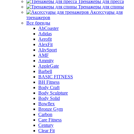
Тренажеры для пресса
Тренажеры для спины
Аксессуары для
тренажеров
Все бренды
AbCoaster
Adidas
Aerofit
AlexFit
AlivSport
AMF
Ammity
AppleGate
Barbell
BASIC FITNESS
BH Fitness
Body Craft
Body Sculpture
Body Solid
Bowflex
Bronze Gym
Carbon
Care Fitness
Century
Clear Fit