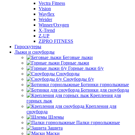
Vectra Fitness
Vision
Wayflex
Weider
Winner/Oxygen
X-Trend
Z-UP
ZIPRO FITNESS
Гироскутеры
Лыжи и сноуборды
Беговые лыжи
Горные лыжи
Горные лыжи б/у
Сноуборды
Сноуборды б/у
Ботинки горнолыжные
Ботинки для сноуборда
Крепления для
горных лыж
Крепления для
сноуборда
Шлемы
Палки горнолыжные
Защита
Маски