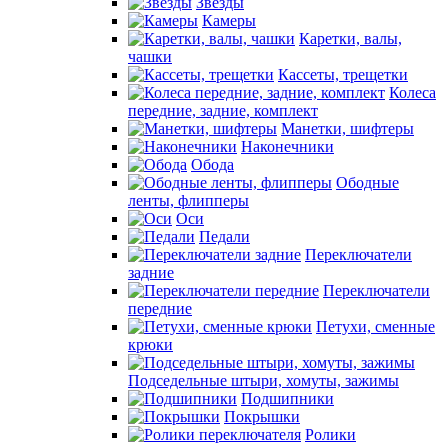
Звезды
Камеры
Каретки, валы,
чашки
Кассеты, трещетки
Колеса
передние, задние, комплект
Манетки, шифтеры
Наконечники
Обода
Ободные
ленты, флипперы
Оси
Педали
Переключатели
задние
Переключатели
передние
Петухи, сменные
крюки
Подседельные штыри, хомуты, зажимы
Подшипники
Покрышки
Ролики