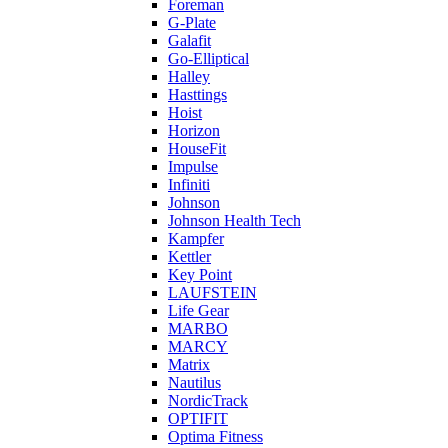
Foreman
G-Plate
Galafit
Go-Elliptical
Halley
Hasttings
Hoist
Horizon
HouseFit
Impulse
Infiniti
Johnson
Johnson Health Tech
Kampfer
Kettler
Key Point
LAUFSTEIN
Life Gear
MARBO
MARCY
Matrix
Nautilus
NordicTrack
OPTIFIT
Optima Fitness