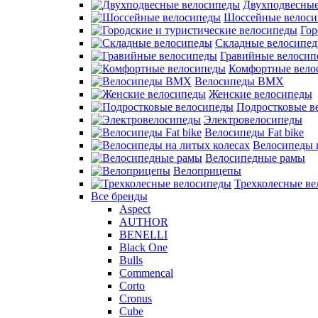
Двухподвесные
Шоссейные велос
Гор
Складные велосипе
Гравийные велосип
Комфортные вело
Велосипеды BMX
Женские велосипеды
Подростковые в
Электровелосипеды
Велосипеды Fat bike
Велосипеды 
Велосипедные рамы
Велоприцепы
Трехколесные в
Все бренды
Aspect
AUTHOR
BENELLI
Black One
Bulls
Commencal
Corto
Cronus
Cube