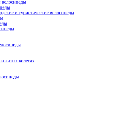
 велосипеды
ипеды
одские и туристические велосипеды
ды
еды
сипеды
елосипеды
на литых колесах
елосипеды