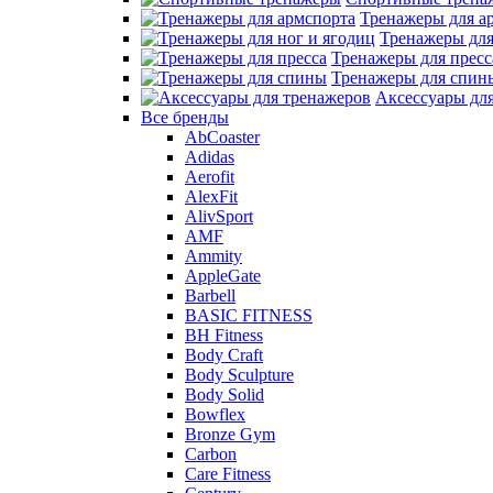
Тренажеры для а
Тренажеры для
Тренажеры для пресс
Тренажеры для спин
Аксессуары дл
Все бренды
AbCoaster
Adidas
Aerofit
AlexFit
AlivSport
AMF
Ammity
AppleGate
Barbell
BASIC FITNESS
BH Fitness
Body Craft
Body Sculpture
Body Solid
Bowflex
Bronze Gym
Carbon
Care Fitness