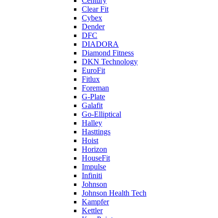
Century
Clear Fit
Cybex
Dender
DFC
DIADORA
Diamond Fitness
DKN Technology
EuroFit
Fitlux
Foreman
G-Plate
Galafit
Go-Elliptical
Halley
Hasttings
Hoist
Horizon
HouseFit
Impulse
Infiniti
Johnson
Johnson Health Tech
Kampfer
Kettler