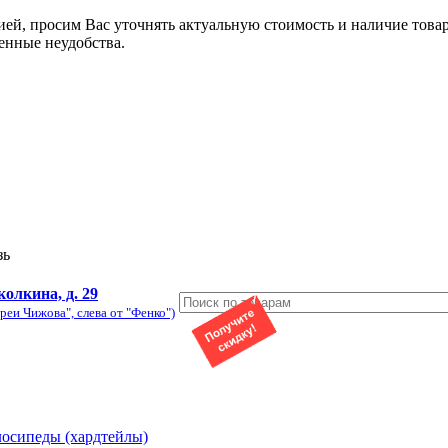
ией, просим Вас уточнять актуальную стоимость и наличие това
енные неудобства.
зь
колкина, д. 29
реи Чижова", слева от "Фенко")
лосипеды (хардтейлы)