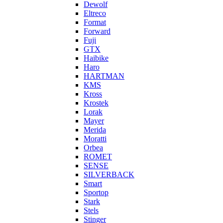
Dewolf
Eltreco
Format
Forward
Fuji
GTX
Haibike
Haro
HARTMAN
KMS
Kross
Krostek
Lorak
Mayer
Merida
Moratti
Orbea
ROMET
SENSE
SILVERBACK
Smart
Sportop
Stark
Stels
Stinger