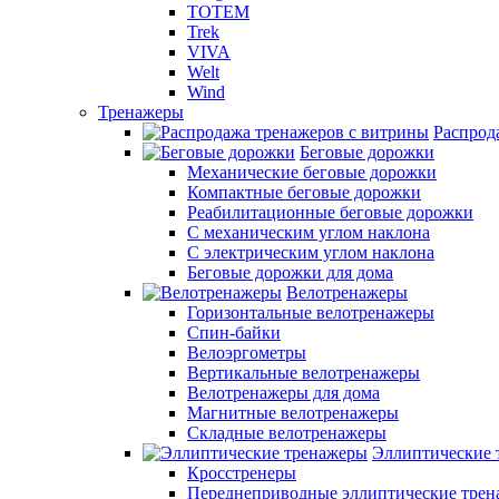
TOTEM
Trek
VIVA
Welt
Wind
Тренажеры
Распрод
Беговые дорожки
Механические беговые дорожки
Компактные беговые дорожки
Реабилитационные беговые дорожки
С механическим углом наклона
С электрическим углом наклона
Беговые дорожки для дома
Велотренажеры
Горизонтальные велотренажеры
Спин-байки
Велоэргометры
Вертикальные велотренажеры
Велотренажеры для дома
Магнитные велотренажеры
Складные велотренажеры
Эллиптические 
Кросстренеры
Переднеприводные эллиптические тре