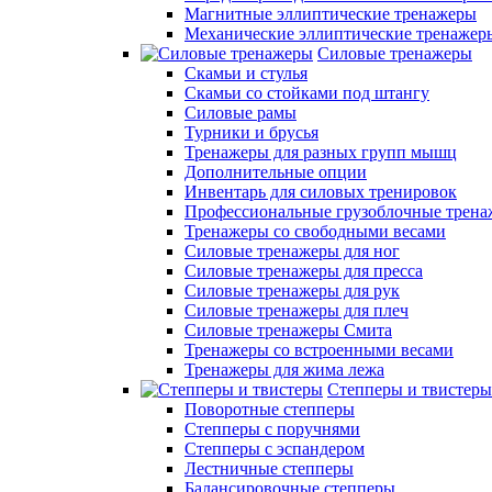
Магнитные эллиптические тренажеры
Механические эллиптические тренажер
Силовые тренажеры
Скамьи и стулья
Скамьи со стойками под штангу
Силовые рамы
Турники и брусья
Тренажеры для разных групп мышц
Дополнительные опции
Инвентарь для силовых тренировок
Профессиональные грузоблочные трен
Тренажеры со свободными весами
Силовые тренажеры для ног
Силовые тренажеры для пресса
Силовые тренажеры для рук
Силовые тренажеры для плеч
Силовые тренажеры Смита
Тренажеры со встроенными весами
Тренажеры для жима лежа
Степперы и твистеры
Поворотные степперы
Степперы с поручнями
Степперы с эспандером
Лестничные степперы
Балансировочные степперы