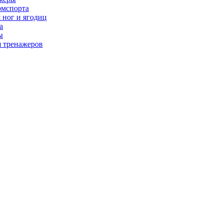
рмспорта
 ног и ягодиц
а
ы
я тренажеров