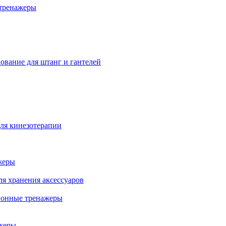
тренажеры
ование для штанг и гантелей
ля кинезотерапии
жеры
ля хранения аксессуаров
ионные тренажеры
жеры