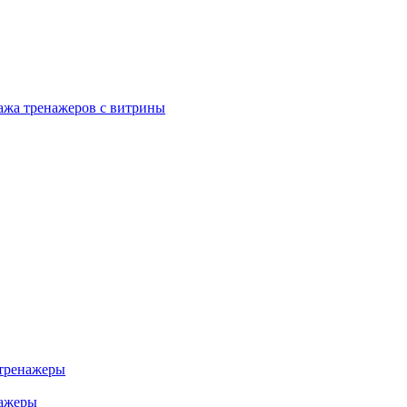
ажа тренажеров с витрины
тренажеры
нажеры