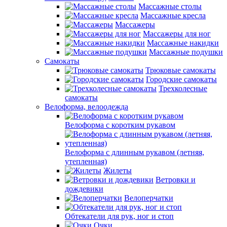
Массажные столы
Массажные кресла
Массажеры
Массажеры для ног
Массажные накидки
Массажные подушки
Самокаты
Трюковые самокаты
Городские самокаты
Трехколесные
самокаты
Велоформа, велоодежда
Велоформа с коротким рукавом
Велоформа с длинным рукавом (летняя,
утепленная)
Жилеты
Ветровки и
дождевики
Велоперчатки
Обтекатели для рук, ног и стоп
Очки