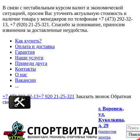
В связи с нестабильным курсом валют и экономической
ситуацией, просим Вас уточнять актуальную стоимость и
наличие товара у менеджеров по телефонам
+7 (473) 292-32-
13, +7 (920) 21-25-321
. Спасибо за понимание, приносим
извинения за доставленные неудобства.
Как купить?
Оплата и доставка
Гарантия
Наши услуги
Приведи друга
Контакты
О нас
Вакансии
...
+7 473 292-32-13
+7 920 21-25-321
Заказать звонок
Обратная
связь
г. Воронеж,
ул.
Куколкина,
д. 29
(напротив
центра