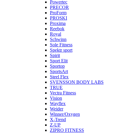
Powertec
PRECOR
ProForm
PROSKI
Proxima
Reebok
Royal
Schwinn
Sole Fitness
Spektr sport
Spirit
Sport Elit
Sportop
SportsArt
Steel Flex
SVENSSON BODY LABS
TRUE
Vectra Fitness
Vision
Wayflex
Weider
Winner/Oxygen
X-Trend
Z-UP
ZIPRO FITNESS