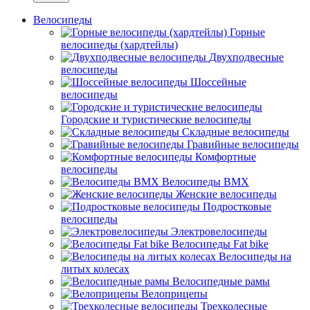
Велосипеды
Горные
велосипеды (хардтейлы)
Двухподвесные
велосипеды
Шоссейные
велосипеды
Городские и туристические велосипеды
Складные велосипеды
Гравийные велосипеды
Комфортные
велосипеды
Велосипеды BMX
Женские велосипеды
Подростковые
велосипеды
Электровелосипеды
Велосипеды Fat bike
Велосипеды на
литых колесах
Велосипедные рамы
Велоприцепы
Трехколесные