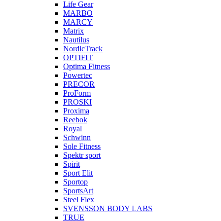
Life Gear
MARBO
MARCY
Matrix
Nautilus
NordicTrack
OPTIFIT
Optima Fitness
Powertec
PRECOR
ProForm
PROSKI
Proxima
Reebok
Royal
Schwinn
Sole Fitness
Spektr sport
Spirit
Sport Elit
Sportop
SportsArt
Steel Flex
SVENSSON BODY LABS
TRUE