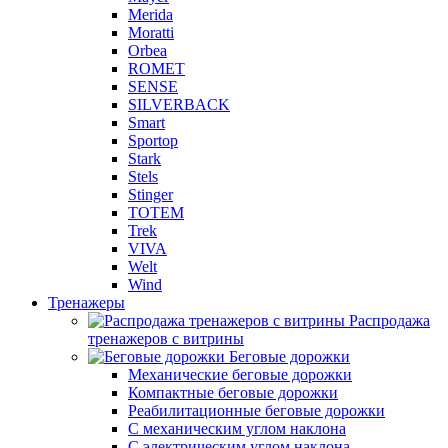
Merida
Moratti
Orbea
ROMET
SENSE
SILVERBACK
Smart
Sportop
Stark
Stels
Stinger
TOTEM
Trek
VIVA
Welt
Wind
Тренажеры
Распродажа
тренажеров с витрины
Беговые дорожки
Механические беговые дорожки
Компактные беговые дорожки
Реабилитационные беговые дорожки
С механическим углом наклона
С электрическим углом наклона