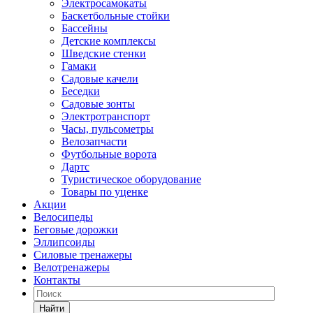
Электросамокаты
Баскетбольные стойки
Бассейны
Детские комплексы
Шведские стенки
Гамаки
Садовые качели
Беседки
Садовые зонты
Электротранспорт
Часы, пульсометры
Велозапчасти
Футбольные ворота
Дартс
Туристическое оборудование
Товары по уценке
Акции
Велосипеды
Беговые дорожки
Эллипсоиды
Силовые тренажеры
Велотренажеры
Контакты
Найти