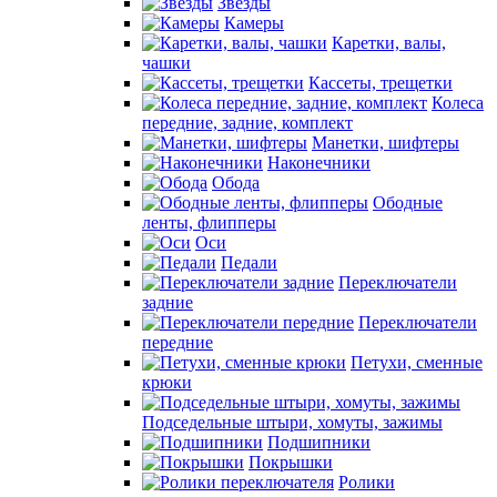
Звезды
Камеры
Каретки, валы,
чашки
Кассеты, трещетки
Колеса
передние, задние, комплект
Манетки, шифтеры
Наконечники
Обода
Ободные
ленты, флипперы
Оси
Педали
Переключатели
задние
Переключатели
передние
Петухи, сменные
крюки
Подседельные штыри, хомуты, зажимы
Подшипники
Покрышки
Ролики