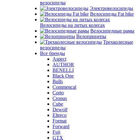
велосипеды
Электровелосипеды
Велосипеды Fat bike
Велосипеды на литых колесах
Велосипедные рамы
Велоприцепы
Трехколесные
велосипеды
Все бренды
Aspect
AUTHOR
BENELLI
Black One
Bulls
Commencal
Corto
Cronus
Cube
Dewolf
Eltreco
Format
Forward
Fuji
GTX