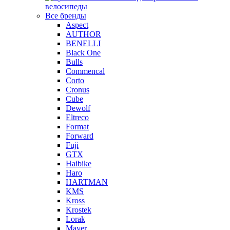
велосипеды
Все бренды
Aspect
AUTHOR
BENELLI
Black One
Bulls
Commencal
Corto
Cronus
Cube
Dewolf
Eltreco
Format
Forward
Fuji
GTX
Haibike
Haro
HARTMAN
KMS
Kross
Krostek
Lorak
Mayer