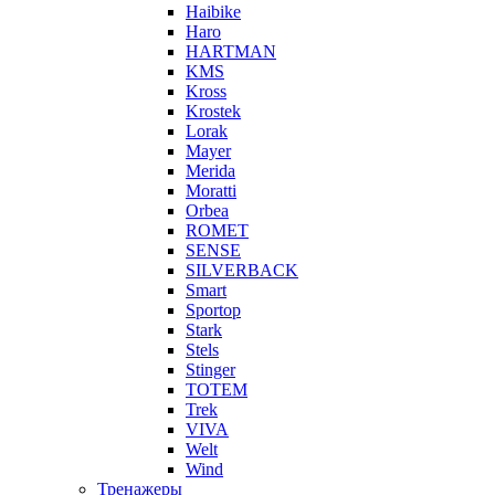
Haibike
Haro
HARTMAN
KMS
Kross
Krostek
Lorak
Mayer
Merida
Moratti
Orbea
ROMET
SENSE
SILVERBACK
Smart
Sportop
Stark
Stels
Stinger
TOTEM
Trek
VIVA
Welt
Wind
Тренажеры