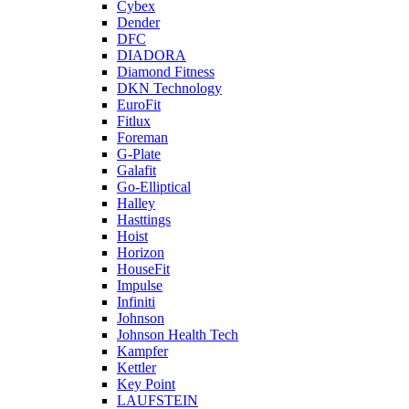
Cybex
Dender
DFC
DIADORA
Diamond Fitness
DKN Technology
EuroFit
Fitlux
Foreman
G-Plate
Galafit
Go-Elliptical
Halley
Hasttings
Hoist
Horizon
HouseFit
Impulse
Infiniti
Johnson
Johnson Health Tech
Kampfer
Kettler
Key Point
LAUFSTEIN