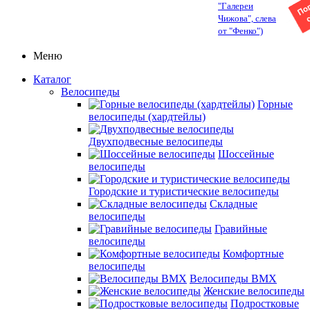
"Галереи
Чижова", слева
от "Фенко")
Меню
Каталог
Велосипеды
Горные
велосипеды (хардтейлы)
Двухподвесные велосипеды
Шоссейные
велосипеды
Городские и туристические велосипеды
Складные
велосипеды
Гравийные
велосипеды
Комфортные
велосипеды
Велосипеды BMX
Женские велосипеды
Подростковые