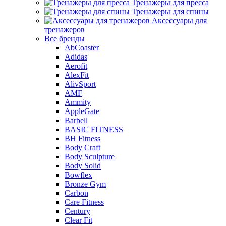
Тренажеры для пресса
Тренажеры для спины
Аксессуары для
тренажеров
Все бренды
AbCoaster
Adidas
Aerofit
AlexFit
AlivSport
AMF
Ammity
AppleGate
Barbell
BASIC FITNESS
BH Fitness
Body Craft
Body Sculpture
Body Solid
Bowflex
Bronze Gym
Carbon
Care Fitness
Century
Clear Fit