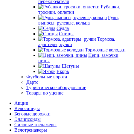
переключателя
Рубашки,
тросики, оплетки
Рули,
выносы, рулевые, кольца
Сёдла
Спицы
Тормоза,
адаптеры, ручки
Тормозные колодки
Цепи, замочки,
пины
Шатуны
Якорь
Футбольные ворота
Дартс
Туристическое оборудование
Товары по уценке
Акции
Велосипеды
Беговые дорожки
Эллипсоиды
Силовые тренажеры
Велотренажеры