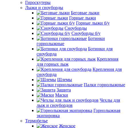
Гироскутеры
Лыжи и сноуборды
Беговые лыжи
Горные лыжи
Горные лыжи б/у
Сноуборды
Сноуборды б/у
Ботинки
горнолыжные
Ботинки для
сноуборда
Крепления
для горных лыж
Крепления для
сноуборда
Шлемы
Палки горнолыжные
Защита
Маски
Чехлы для
лыж и сноубордов
Горнолыжная
экипировка
Термобелье
Женское