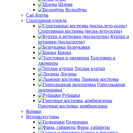
Шлема
Велообувь
Сап Борды
Спортивная одежда
Спортивные костюмы (весна-лето-осень)
Куртки и
ветровки (весна/осень)
Безрукавки
Брюки
Толстовки и
джемпера
Теплые куртки
Лосины
Лыжные костюмы
Горнолыжная
экипировка
Рубашки
Гоночные костюмы, комбинезоны
Коньки
Велоаксессуары
Гидропаки
Фары, габариты
Сумки и бардачки