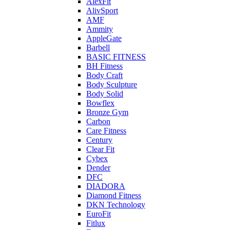
AlexFit
AlivSport
AMF
Ammity
AppleGate
Barbell
BASIC FITNESS
BH Fitness
Body Craft
Body Sculpture
Body Solid
Bowflex
Bronze Gym
Carbon
Care Fitness
Century
Clear Fit
Cybex
Dender
DFC
DIADORA
Diamond Fitness
DKN Technology
EuroFit
Fitlux