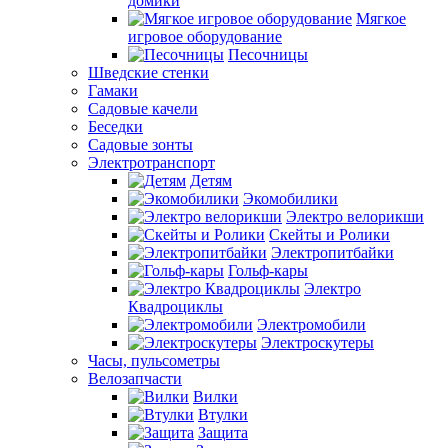
домики
Мягкое
игровое оборудование
Песочницы
Шведские стенки
Гамаки
Садовые качели
Беседки
Садовые зонты
Электротранспорт
Детям
Экомобилики
Электро велорикши
Скейты и Ролики
Электропитбайки
Гольф-кары
Электро
Квадроциклы
Электромобили
Электроскутеры
Часы, пульсометры
Велозапчасти
Вилки
Втулки
Защита