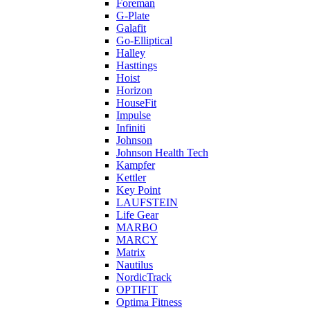
Foreman
G-Plate
Galafit
Go-Elliptical
Halley
Hasttings
Hoist
Horizon
HouseFit
Impulse
Infiniti
Johnson
Johnson Health Tech
Kampfer
Kettler
Key Point
LAUFSTEIN
Life Gear
MARBO
MARCY
Matrix
Nautilus
NordicTrack
OPTIFIT
Optima Fitness