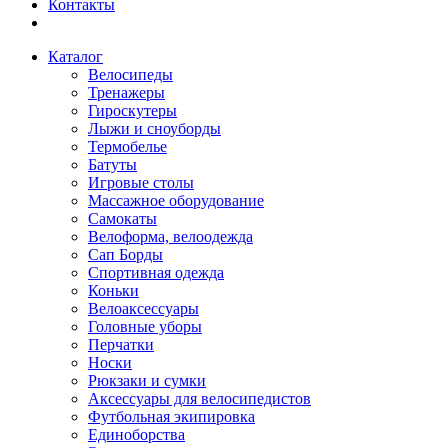
Контакты
Каталог
Велосипеды
Тренажеры
Гироскутеры
Лыжи и сноуборды
Термобелье
Батуты
Игровые столы
Массажное оборудование
Самокаты
Велоформа, велоодежда
Сап Борды
Спортивная одежда
Коньки
Велоаксессуары
Головные уборы
Перчатки
Носки
Рюкзаки и сумки
Аксессуары для велосипедистов
Футбольная экипировка
Единоборства