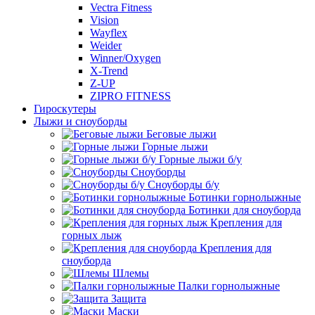
Vectra Fitness
Vision
Wayflex
Weider
Winner/Oxygen
X-Trend
Z-UP
ZIPRO FITNESS
Гироскутеры
Лыжи и сноуборды
Беговые лыжи
Горные лыжи
Горные лыжи б/у
Сноуборды
Сноуборды б/у
Ботинки горнолыжные
Ботинки для сноуборда
Крепления для
горных лыж
Крепления для
сноуборда
Шлемы
Палки горнолыжные
Защита
Маски