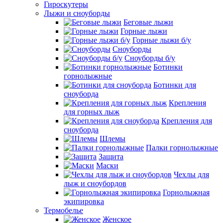
Гироскутеры
Лыжи и сноуборды
Беговые лыжи
Горные лыжи
Горные лыжи б/у
Сноуборды
Сноуборды б/у
Ботинки
горнолыжные
Ботинки для
сноуборда
Крепления
для горных лыж
Крепления для
сноуборда
Шлемы
Палки горнолыжные
Защита
Маски
Чехлы для
лыж и сноубордов
Горнолыжная
экипировка
Термобелье
Женское