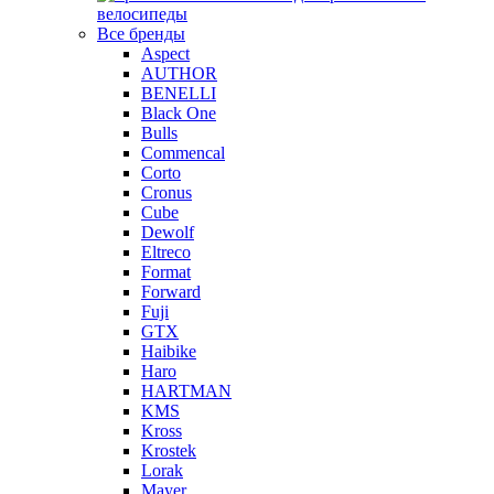
велосипеды
Все бренды
Aspect
AUTHOR
BENELLI
Black One
Bulls
Commencal
Corto
Cronus
Cube
Dewolf
Eltreco
Format
Forward
Fuji
GTX
Haibike
Haro
HARTMAN
KMS
Kross
Krostek
Lorak
Mayer