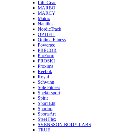
Life Gear
MARBO
MARCY
Matrix
Nautilus
NordicTrack
OPTIFIT
Optima Fitness
Powertec
PRECOR
ProForm
PROSKI
Proxima
Reebok
Royal
Schwinn
Sole Fitness
Spektr sport
Spirit
Sport Elit
Sportop
SportsArt
Steel Flex
SVENSSON BODY LABS
TRUE