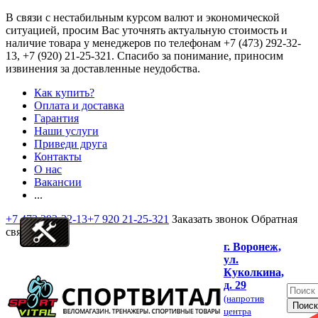
В связи с нестабильным курсом валют и экономической
ситуацией, просим Вас уточнять актуальную стоимость и
наличие товара у менеджеров по телефонам
+7 (473) 292-32-
13, +7 (920) 21-25-321
. Спасибо за понимание, приносим
извинения за доставленные неудобства.
Как купить?
Оплата и доставка
Гарантия
Наши услуги
Приведи друга
Контакты
О нас
Вакансии
...
+7 473 292-32-13
+7 920 21-25-321
Заказать звонок
Обратная
связь
г. Воронеж,
ул.
Куколкина,
д. 29
(напротив
центра