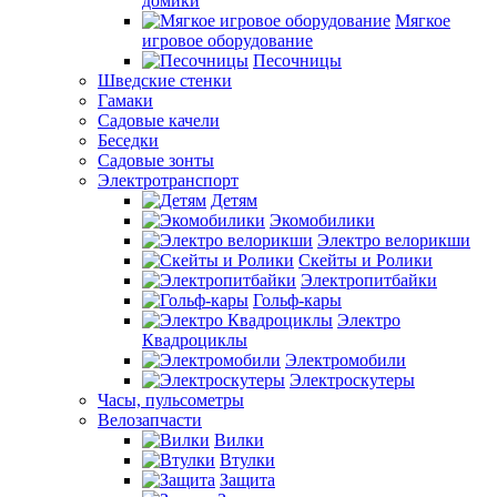
домики
Мягкое
игровое оборудование
Песочницы
Шведские стенки
Гамаки
Садовые качели
Беседки
Садовые зонты
Электротранспорт
Детям
Экомобилики
Электро велорикши
Скейты и Ролики
Электропитбайки
Гольф-кары
Электро
Квадроциклы
Электромобили
Электроскутеры
Часы, пульсометры
Велозапчасти
Вилки
Втулки
Защита