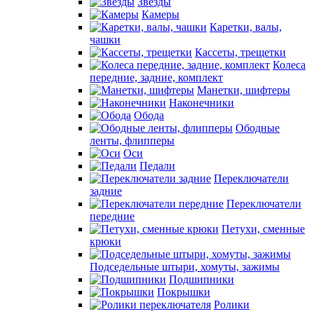
Звезды
Камеры
Каретки, валы,
чашки
Кассеты, трещетки
Колеса
передние, задние, комплект
Манетки, шифтеры
Наконечники
Обода
Ободные
ленты, флипперы
Оси
Педали
Переключатели
задние
Переключатели
передние
Петухи, сменные
крюки
Подседельные штыри, хомуты, зажимы
Подшипники
Покрышки
Ролики