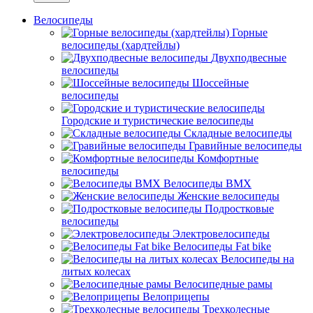
Велосипеды
Горные
велосипеды (хардтейлы)
Двухподвесные
велосипеды
Шоссейные
велосипеды
Городские и туристические велосипеды
Складные велосипеды
Гравийные велосипеды
Комфортные
велосипеды
Велосипеды BMX
Женские велосипеды
Подростковые
велосипеды
Электровелосипеды
Велосипеды Fat bike
Велосипеды на
литых колесах
Велосипедные рамы
Велоприцепы
Трехколесные