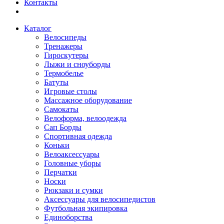
Контакты
Каталог
Велосипеды
Тренажеры
Гироскутеры
Лыжи и сноуборды
Термобелье
Батуты
Игровые столы
Массажное оборудование
Самокаты
Велоформа, велоодежда
Сап Борды
Спортивная одежда
Коньки
Велоаксессуары
Головные уборы
Перчатки
Носки
Рюкзаки и сумки
Аксессуары для велосипедистов
Футбольная экипировка
Единоборства