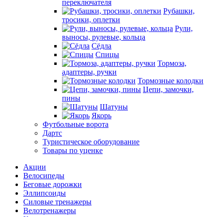
переключателя
Рубашки,
тросики, оплетки
Рули,
выносы, рулевые, кольца
Сёдла
Спицы
Тормоза,
адаптеры, ручки
Тормозные колодки
Цепи, замочки,
пины
Шатуны
Якорь
Футбольные ворота
Дартс
Туристическое оборудование
Товары по уценке
Акции
Велосипеды
Беговые дорожки
Эллипсоиды
Силовые тренажеры
Велотренажеры