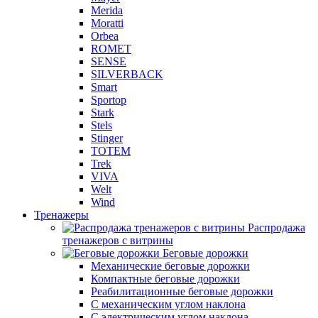
Merida
Moratti
Orbea
ROMET
SENSE
SILVERBACK
Smart
Sportop
Stark
Stels
Stinger
TOTEM
Trek
VIVA
Welt
Wind
Тренажеры
Распродажа
тренажеров с витрины
Беговые дорожки
Механические беговые дорожки
Компактные беговые дорожки
Реабилитационные беговые дорожки
С механическим углом наклона
С электрическим углом наклона