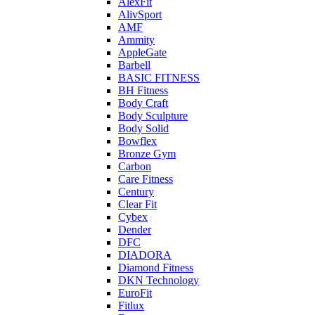
AlexFit
AlivSport
AMF
Ammity
AppleGate
Barbell
BASIC FITNESS
BH Fitness
Body Craft
Body Sculpture
Body Solid
Bowflex
Bronze Gym
Carbon
Care Fitness
Century
Clear Fit
Cybex
Dender
DFC
DIADORA
Diamond Fitness
DKN Technology
EuroFit
Fitlux