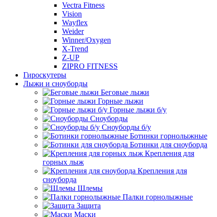
Vectra Fitness
Vision
Wayflex
Weider
Winner/Oxygen
X-Trend
Z-UP
ZIPRO FITNESS
Гироскутеры
Лыжи и сноуборды
Беговые лыжи
Горные лыжи
Горные лыжи б/у
Сноуборды
Сноуборды б/у
Ботинки горнолыжные
Ботинки для сноуборда
Крепления для
горных лыж
Крепления для
сноуборда
Шлемы
Палки горнолыжные
Защита
Маски