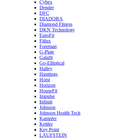
Cybex
Dender
DFC
DIADORA
Diamond Fitness
DKN Technology
EuroFit
Fitlux
Foreman
G-Plate
Galafit
Go-Elliptical
Halley
Hasttings
Hoist
Horizon
HouseFit
Impulse
Infiniti
Johnson
Johnson Health Tech
Kampfer
Kettler
Key Point
LAUFSTEIN