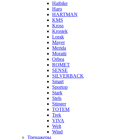
Haibike
Haro
HARTMAN
KMS
Kross
Krostek
Lorak
Mayer
Merida
Moratti
Orbea
ROMET
SENSE
SILVERBACK
Smart
Sportop
Stark
Stels
Stinger
TOTEM
Trek
VIVA
Welt
Wind
Тренажеры