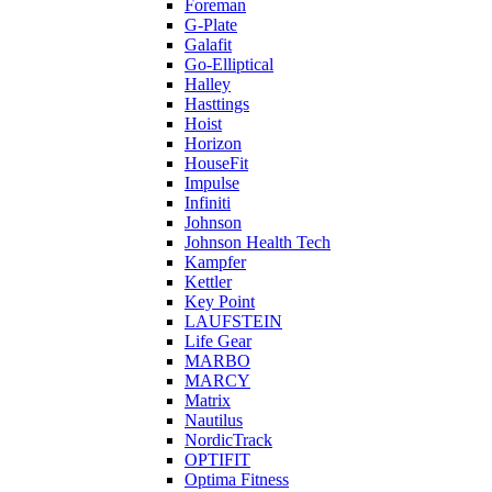
Foreman
G-Plate
Galafit
Go-Elliptical
Halley
Hasttings
Hoist
Horizon
HouseFit
Impulse
Infiniti
Johnson
Johnson Health Tech
Kampfer
Kettler
Key Point
LAUFSTEIN
Life Gear
MARBO
MARCY
Matrix
Nautilus
NordicTrack
OPTIFIT
Optima Fitness