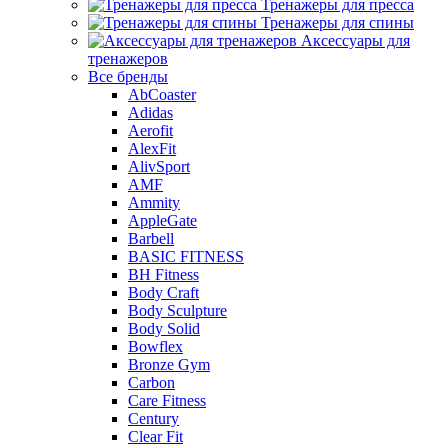
Тренажеры для пресса
Тренажеры для спины
Аксессуары для
тренажеров
Все бренды
AbCoaster
Adidas
Aerofit
AlexFit
AlivSport
AMF
Ammity
AppleGate
Barbell
BASIC FITNESS
BH Fitness
Body Craft
Body Sculpture
Body Solid
Bowflex
Bronze Gym
Carbon
Care Fitness
Century
Clear Fit