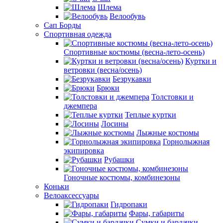
Шлема
Велообувь
Сап Борды
Спортивная одежда
Спортивные костюмы (весна-лето-осень)
Куртки и
ветровки (весна/осень)
Безрукавки
Брюки
Толстовки и
джемпера
Теплые куртки
Лосины
Лыжные костюмы
Горнолыжная
экипировка
Рубашки
Гоночные костюмы, комбинезоны
Коньки
Велоаксессуары
Гидропаки
Фары, габариты
Сумки и бардачки