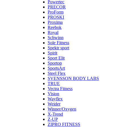
Powertec
PRECOR
ProForm
PROSKI
Proxima
Reebok
Royal
Schwinn
Sole Fitness
Spektr sport
Spirit
Sport Elit
Sportop
SportsArt
Steel Flex
SVENSSON BODY LABS
TRUE
Vectra Fitness
Vision
Wayflex
Weider
Winner/Oxygen
X-Trend
Z-UP
ZIPRO FITNESS