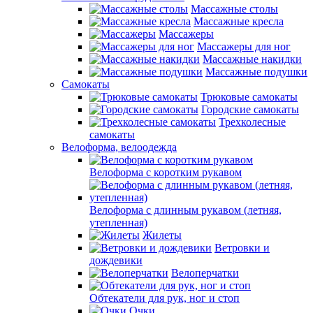
Массажные столы
Массажные кресла
Массажеры
Массажеры для ног
Массажные накидки
Массажные подушки
Самокаты
Трюковые самокаты
Городские самокаты
Трехколесные
самокаты
Велоформа, велоодежда
Велоформа с коротким рукавом
Велоформа с длинным рукавом (летняя,
утепленная)
Жилеты
Ветровки и
дождевики
Велоперчатки
Обтекатели для рук, ног и стоп
Очки