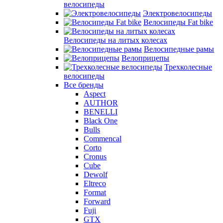
велосипеды
Электровелосипеды
Велосипеды Fat bike
Велосипеды на литых колесах
Велосипедные рамы
Велоприцепы
Трехколесные
велосипеды
Все бренды
Aspect
AUTHOR
BENELLI
Black One
Bulls
Commencal
Corto
Cronus
Cube
Dewolf
Eltreco
Format
Forward
Fuji
GTX