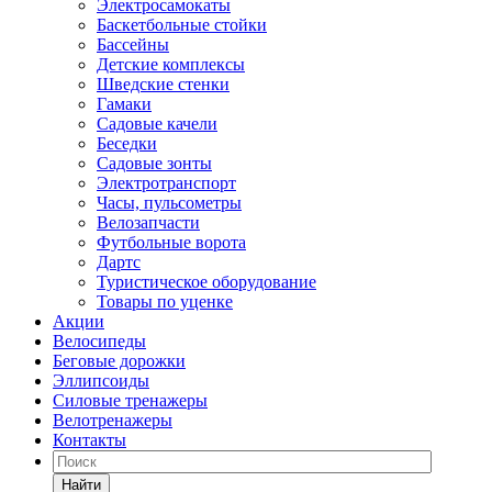
Электросамокаты
Баскетбольные стойки
Бассейны
Детские комплексы
Шведские стенки
Гамаки
Садовые качели
Беседки
Садовые зонты
Электротранспорт
Часы, пульсометры
Велозапчасти
Футбольные ворота
Дартс
Туристическое оборудование
Товары по уценке
Акции
Велосипеды
Беговые дорожки
Эллипсоиды
Силовые тренажеры
Велотренажеры
Контакты
Найти