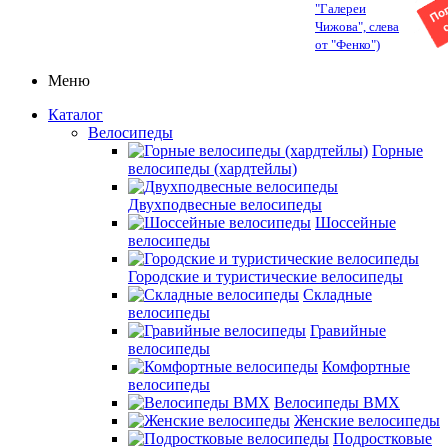
"Галереи
Чижова", слева
от "Фенко")
Меню
Каталог
Велосипеды
Горные
велосипеды (хардтейлы)
Двухподвесные велосипеды
Шоссейные
велосипеды
Городские и туристические велосипеды
Складные
велосипеды
Гравийные
велосипеды
Комфортные
велосипеды
Велосипеды BMX
Женские велосипеды
Подростковые