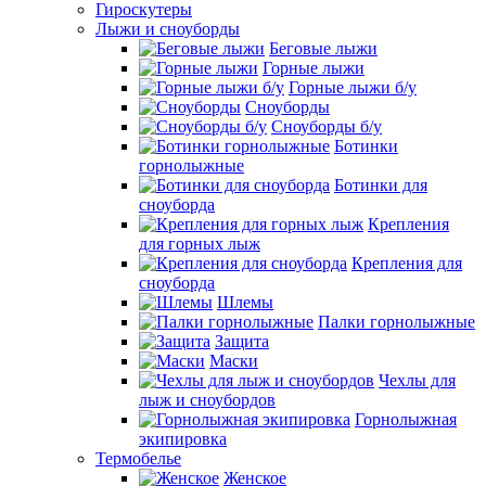
Гироскутеры
Лыжи и сноуборды
Беговые лыжи
Горные лыжи
Горные лыжи б/у
Сноуборды
Сноуборды б/у
Ботинки
горнолыжные
Ботинки для
сноуборда
Крепления
для горных лыж
Крепления для
сноуборда
Шлемы
Палки горнолыжные
Защита
Маски
Чехлы для
лыж и сноубордов
Горнолыжная
экипировка
Термобелье
Женское