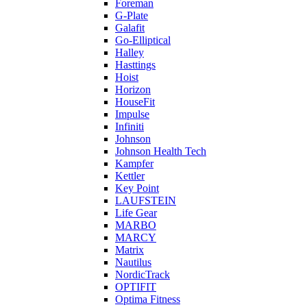
Foreman
G-Plate
Galafit
Go-Elliptical
Halley
Hasttings
Hoist
Horizon
HouseFit
Impulse
Infiniti
Johnson
Johnson Health Tech
Kampfer
Kettler
Key Point
LAUFSTEIN
Life Gear
MARBO
MARCY
Matrix
Nautilus
NordicTrack
OPTIFIT
Optima Fitness