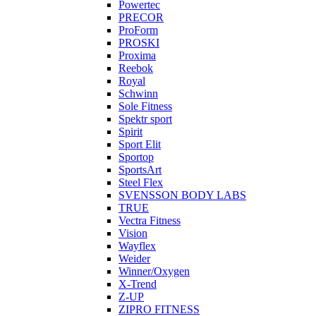
Powertec
PRECOR
ProForm
PROSKI
Proxima
Reebok
Royal
Schwinn
Sole Fitness
Spektr sport
Spirit
Sport Elit
Sportop
SportsArt
Steel Flex
SVENSSON BODY LABS
TRUE
Vectra Fitness
Vision
Wayflex
Weider
Winner/Oxygen
X-Trend
Z-UP
ZIPRO FITNESS