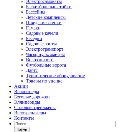
Электросамокаты
Баскетбольные стойки
Бассейны
Детские комплексы
Шведские стенки
Гамаки
Садовые качели
Беседки
Садовые зонты
Электротранспорт
Часы, пульсометры
Велозапчасти
Футбольные ворота
Дартс
Туристическое оборудование
Товары по уценке
Акции
Велосипеды
Беговые дорожки
Эллипсоиды
Силовые тренажеры
Велотренажеры
Контакты
Найти