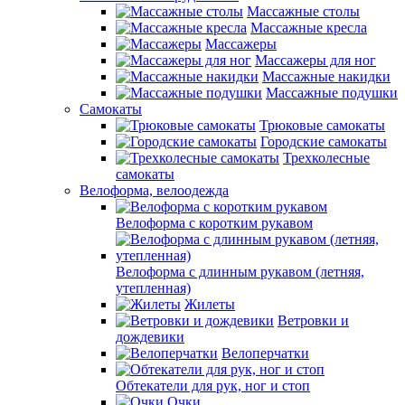
Массажные столы
Массажные кресла
Массажеры
Массажеры для ног
Массажные накидки
Массажные подушки
Самокаты
Трюковые самокаты
Городские самокаты
Трехколесные
самокаты
Велоформа, велоодежда
Велоформа с коротким рукавом
Велоформа с длинным рукавом (летняя,
утепленная)
Жилеты
Ветровки и
дождевики
Велоперчатки
Обтекатели для рук, ног и стоп
Очки