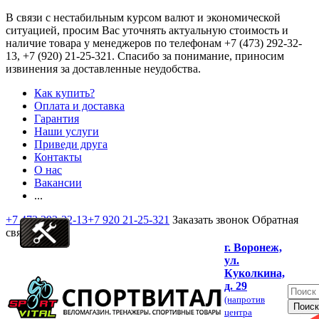
В связи с нестабильным курсом валют и экономической
ситуацией, просим Вас уточнять актуальную стоимость и
наличие товара у менеджеров по телефонам
+7 (473) 292-32-
13, +7 (920) 21-25-321
. Спасибо за понимание, приносим
извинения за доставленные неудобства.
Как купить?
Оплата и доставка
Гарантия
Наши услуги
Приведи друга
Контакты
О нас
Вакансии
...
+7 473 292-32-13
+7 920 21-25-321
Заказать звонок
Обратная
связь
г. Воронеж,
ул.
Куколкина,
д. 29
(напротив
центра