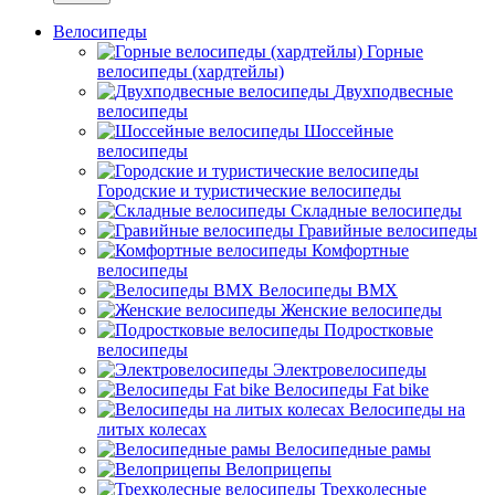
Велосипеды
Горные
велосипеды (хардтейлы)
Двухподвесные
велосипеды
Шоссейные
велосипеды
Городские и туристические велосипеды
Складные велосипеды
Гравийные велосипеды
Комфортные
велосипеды
Велосипеды BMX
Женские велосипеды
Подростковые
велосипеды
Электровелосипеды
Велосипеды Fat bike
Велосипеды на
литых колесах
Велосипедные рамы
Велоприцепы
Трехколесные