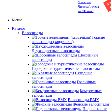
"Галереи
Чижова", слева
от "Фенко")
Меню
Каталог
Велосипеды
Горные
велосипеды (хардтейлы)
Двухподвесные велосипеды
Шоссейные
велосипеды
Городские и туристические велосипеды
Складные
велосипеды
Гравийные
велосипеды
Комфортные
велосипеды
Велосипеды BMX
Женские велосипеды
Подростковые