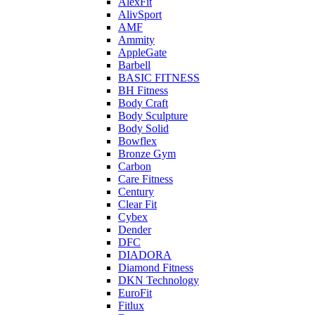
AlexFit
AlivSport
AMF
Ammity
AppleGate
Barbell
BASIC FITNESS
BH Fitness
Body Craft
Body Sculpture
Body Solid
Bowflex
Bronze Gym
Carbon
Care Fitness
Century
Clear Fit
Cybex
Dender
DFC
DIADORA
Diamond Fitness
DKN Technology
EuroFit
Fitlux