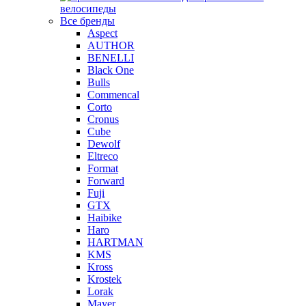
велосипеды
Все бренды
Aspect
AUTHOR
BENELLI
Black One
Bulls
Commencal
Corto
Cronus
Cube
Dewolf
Eltreco
Format
Forward
Fuji
GTX
Haibike
Haro
HARTMAN
KMS
Kross
Krostek
Lorak
Mayer