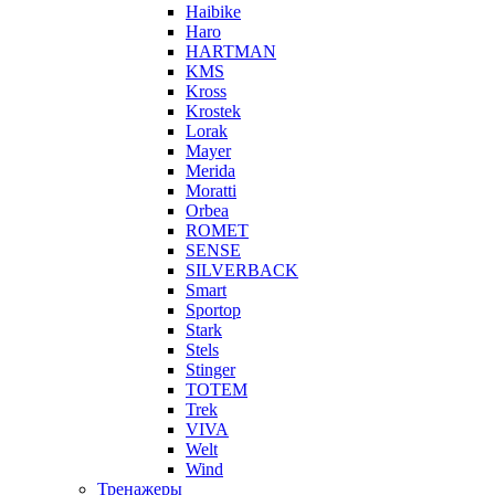
Haibike
Haro
HARTMAN
KMS
Kross
Krostek
Lorak
Mayer
Merida
Moratti
Orbea
ROMET
SENSE
SILVERBACK
Smart
Sportop
Stark
Stels
Stinger
TOTEM
Trek
VIVA
Welt
Wind
Тренажеры