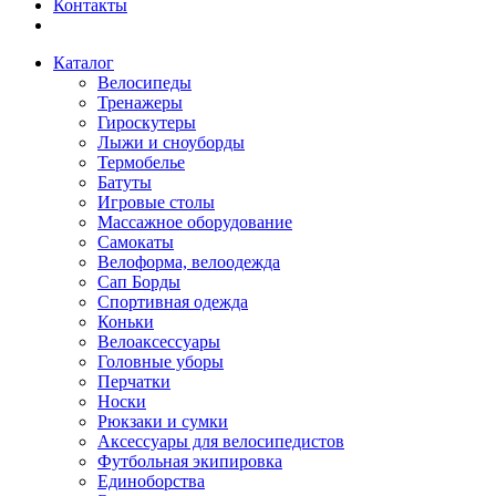
Контакты
Каталог
Велосипеды
Тренажеры
Гироскутеры
Лыжи и сноуборды
Термобелье
Батуты
Игровые столы
Массажное оборудование
Самокаты
Велоформа, велоодежда
Сап Борды
Спортивная одежда
Коньки
Велоаксессуары
Головные уборы
Перчатки
Носки
Рюкзаки и сумки
Аксессуары для велосипедистов
Футбольная экипировка
Единоборства