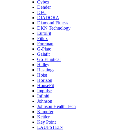
Cybex
Dender
DFC
DIADORA
Diamond Fitness
DKN Technology
EuroFit
Fitlux
Foreman
G-Plate
Galafit
Go-Elliptical
Halley
Hasttings
Hoist
Horizon
HouseFit
Impulse
Infiniti
Johnson
Johnson Health Tech
Kampfer
Kettler
Key Point
LAUFSTEIN