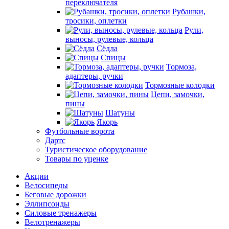
переключателя
Рубашки,
тросики, оплетки
Рули,
выносы, рулевые, кольца
Сёдла
Спицы
Тормоза,
адаптеры, ручки
Тормозные колодки
Цепи, замочки,
пины
Шатуны
Якорь
Футбольные ворота
Дартс
Туристическое оборудование
Товары по уценке
Акции
Велосипеды
Беговые дорожки
Эллипсоиды
Силовые тренажеры
Велотренажеры