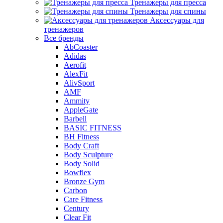
Тренажеры для пресса
Тренажеры для спины
Аксессуары для
тренажеров
Все бренды
AbCoaster
Adidas
Aerofit
AlexFit
AlivSport
AMF
Ammity
AppleGate
Barbell
BASIC FITNESS
BH Fitness
Body Craft
Body Sculpture
Body Solid
Bowflex
Bronze Gym
Carbon
Care Fitness
Century
Clear Fit