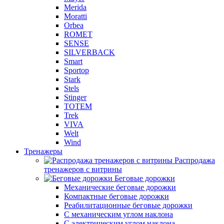
Merida
Moratti
Orbea
ROMET
SENSE
SILVERBACK
Smart
Sportop
Stark
Stels
Stinger
TOTEM
Trek
VIVA
Welt
Wind
Тренажеры
Распродажа
тренажеров с витрины
Беговые дорожки
Механические беговые дорожки
Компактные беговые дорожки
Реабилитационные беговые дорожки
С механическим углом наклона
С электрическим углом наклона