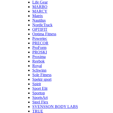
Life Gear
MARBO
MARCY
Matrix
Nautilus
NordicTrack
OPTIFIT
Optima Fitness
Powertec
PRECOR
ProForm
PROSKI
Proxima
Reebok
Royal
Schwinn
Sole Fitness
Spektr sport
Spirit
Sport Elit
Sportop
SportsArt
Steel Flex
SVENSSON BODY LABS
TRUE