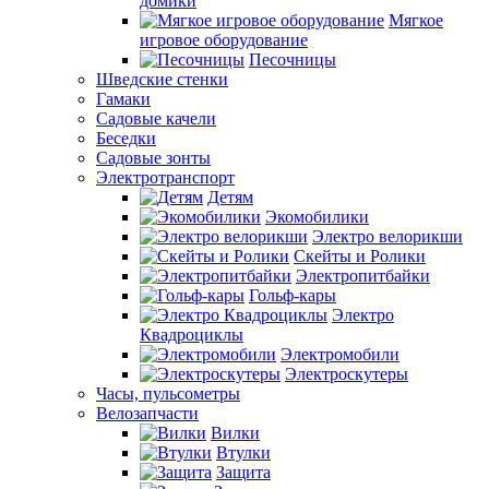
домики
Мягкое
игровое оборудование
Песочницы
Шведские стенки
Гамаки
Садовые качели
Беседки
Садовые зонты
Электротранспорт
Детям
Экомобилики
Электро велорикши
Скейты и Ролики
Электропитбайки
Гольф-кары
Электро
Квадроциклы
Электромобили
Электроскутеры
Часы, пульсометры
Велозапчасти
Вилки
Втулки
Защита