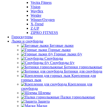
Vectra Fitness
Vision
Wayflex
Weider
Winner/Oxygen
X-Trend
Z-UP
ZIPRO FITNESS
Гироскутеры
Лыжи и сноуборды
Беговые лыжи
Горные лыжи
Горные лыжи б/у
Сноуборды
Сноуборды б/у
Ботинки горнолыжные
Ботинки для сноуборда
Крепления для
горных лыж
Крепления для
сноуборда
Шлемы
Палки горнолыжные
Защита
Маски