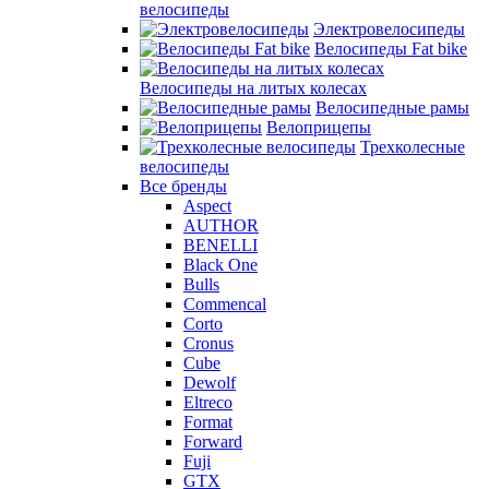
велосипеды
Электровелосипеды
Велосипеды Fat bike
Велосипеды на литых колесах
Велосипедные рамы
Велоприцепы
Трехколесные
велосипеды
Все бренды
Aspect
AUTHOR
BENELLI
Black One
Bulls
Commencal
Corto
Cronus
Cube
Dewolf
Eltreco
Format
Forward
Fuji
GTX