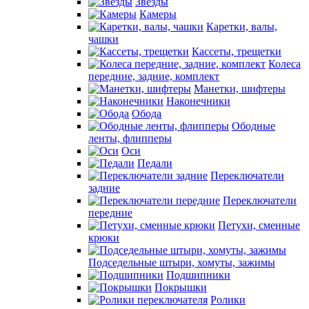
Звезды
Камеры
Каретки, валы,
чашки
Кассеты, трещетки
Колеса
передние, задние, комплект
Манетки, шифтеры
Наконечники
Обода
Ободные
ленты, флипперы
Оси
Педали
Переключатели
задние
Переключатели
передние
Петухи, сменные
крюки
Подседельные штыри, хомуты, зажимы
Подшипники
Покрышки
Ролики