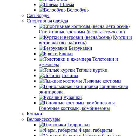
Шлема
Велообувь
Сап Борды
Спортивная одежда
Спортивные костюмы (весна-лето-осень)
Куртки и
ветровки (весна/осень)
Безрукавки
Брюки
Толстовки и
джемпера
Теплые куртки
Лосины
Лыжные костюмы
Горнолыжная
экипировка
Рубашки
Гоночные костюмы, комбинезоны
Коньки
Велоаксессуары
Гидропаки
Фары, габариты
Сумки и бардачки