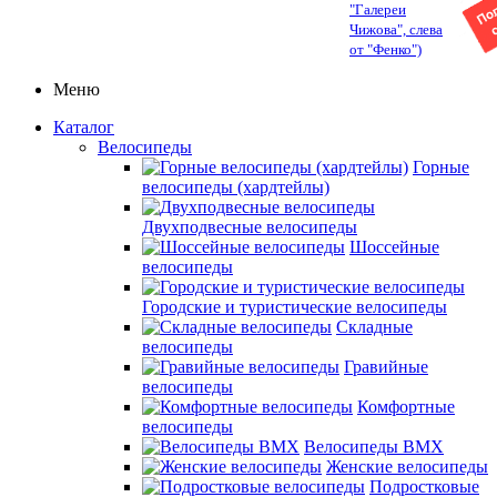
"Галереи
Чижова", слева
от "Фенко")
Меню
Каталог
Велосипеды
Горные
велосипеды (хардтейлы)
Двухподвесные велосипеды
Шоссейные
велосипеды
Городские и туристические велосипеды
Складные
велосипеды
Гравийные
велосипеды
Комфортные
велосипеды
Велосипеды BMX
Женские велосипеды
Подростковые