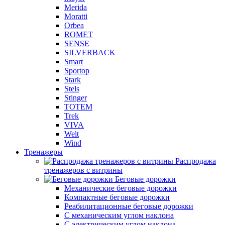
Merida
Moratti
Orbea
ROMET
SENSE
SILVERBACK
Smart
Sportop
Stark
Stels
Stinger
TOTEM
Trek
VIVA
Welt
Wind
Тренажеры
Распродажа
тренажеров с витрины
Беговые дорожки
Механические беговые дорожки
Компактные беговые дорожки
Реабилитационные беговые дорожки
С механическим углом наклона
С электрическим углом наклона