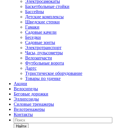
Электросамокаты
Баскетбольные стойки
Бассейны
Детские комплексы
Шведские стенки
Гамаки
Садовые качели
Беседки
Садовые зонты
Электротранспорт
Часы, пульсометры
Велозапчасти
Футбольные ворота
Дартс
Туристическое оборудование
Товары по уценке
Акции
Велосипеды
Беговые дорожки
Эллипсоиды
Силовые тренажеры
Велотренажеры
Контакты
Найти