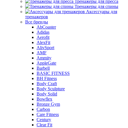
Тренажеры для пресса
Тренажеры для спины
Аксессуары для
тренажеров
Все бренды
AbCoaster
Adidas
Aerofit
AlexFit
AlivSport
AMF
Ammity
AppleGate
Barbell
BASIC FITNESS
BH Fitness
Body Craft
Body Sculpture
Body Solid
Bowflex
Bronze Gym
Carbon
Care Fitness
Century
Clear Fit