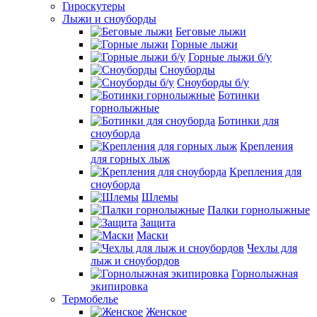
Гироскутеры
Лыжи и сноуборды
Беговые лыжи
Горные лыжи
Горные лыжи б/у
Сноуборды
Сноуборды б/у
Ботинки
горнолыжные
Ботинки для
сноуборда
Крепления
для горных лыж
Крепления для
сноуборда
Шлемы
Палки горнолыжные
Защита
Маски
Чехлы для
лыж и сноубордов
Горнолыжная
экипировка
Термобелье
Женское