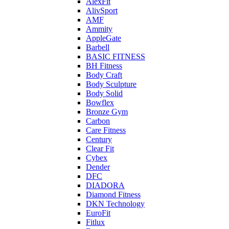
AlexFit
AlivSport
AMF
Ammity
AppleGate
Barbell
BASIC FITNESS
BH Fitness
Body Craft
Body Sculpture
Body Solid
Bowflex
Bronze Gym
Carbon
Care Fitness
Century
Clear Fit
Cybex
Dender
DFC
DIADORA
Diamond Fitness
DKN Technology
EuroFit
Fitlux