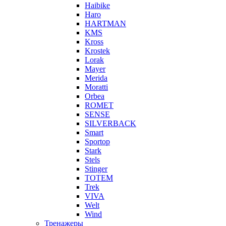
Haibike
Haro
HARTMAN
KMS
Kross
Krostek
Lorak
Mayer
Merida
Moratti
Orbea
ROMET
SENSE
SILVERBACK
Smart
Sportop
Stark
Stels
Stinger
TOTEM
Trek
VIVA
Welt
Wind
Тренажеры