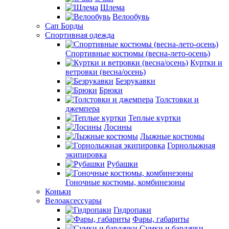
Шлема
Велообувь
Сап Борды
Спортивная одежда
Спортивные костюмы (весна-лето-осень)
Куртки и
ветровки (весна/осень)
Безрукавки
Брюки
Толстовки и
джемпера
Теплые куртки
Лосины
Лыжные костюмы
Горнолыжная
экипировка
Рубашки
Гоночные костюмы, комбинезоны
Коньки
Велоаксессуары
Гидропаки
Фары, габариты
Сумки и бардачки