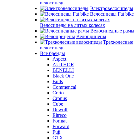
велосипеды
Электровелосипеды
Велосипеды Fat bike
Велосипеды на литых колесах
Велосипедные рамы
Велоприцепы
Трехколесные
велосипеды
Все бренды
Aspect
AUTHOR
BENELLI
Black One
Bulls
Commencal
Corto
Cronus
Cube
Dewolf
Eltreco
Format
Forward
Fuji
GTX