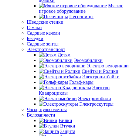
домики
Мягкое
игровое оборудование
Песочницы
Шведские стенки
Гамаки
Садовые качели
Беседки
Садовые зонты
Электротранспорт
Детям
Экомобилики
Электро велорикши
Скейты и Ролики
Электропитбайки
Гольф-кары
Электро
Квадроциклы
Электромобили
Электроскутеры
Часы, пульсометры
Велозапчасти
Вилки
Втулки
Защита