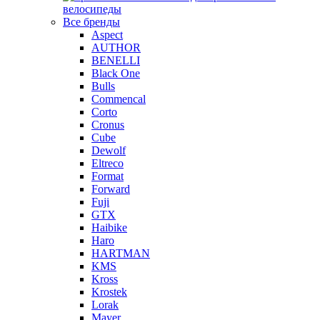
велосипеды
Все бренды
Aspect
AUTHOR
BENELLI
Black One
Bulls
Commencal
Corto
Cronus
Cube
Dewolf
Eltreco
Format
Forward
Fuji
GTX
Haibike
Haro
HARTMAN
KMS
Kross
Krostek
Lorak
Mayer