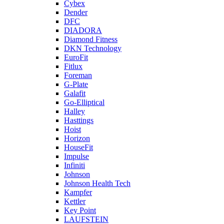
Cybex
Dender
DFC
DIADORA
Diamond Fitness
DKN Technology
EuroFit
Fitlux
Foreman
G-Plate
Galafit
Go-Elliptical
Halley
Hasttings
Hoist
Horizon
HouseFit
Impulse
Infiniti
Johnson
Johnson Health Tech
Kampfer
Kettler
Key Point
LAUFSTEIN