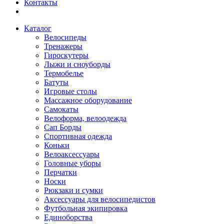
Контакты
Каталог
Велосипеды
Тренажеры
Гироскутеры
Лыжи и сноуборды
Термобелье
Батуты
Игровые столы
Массажное оборудование
Самокаты
Велоформа, велоодежда
Сап Борды
Спортивная одежда
Коньки
Велоаксессуары
Головные уборы
Перчатки
Носки
Рюкзаки и сумки
Аксессуары для велосипедистов
Футбольная экипировка
Единоборства