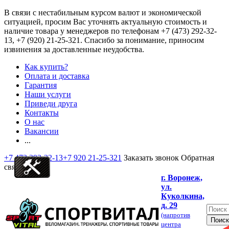
В связи с нестабильным курсом валют и экономической
ситуацией, просим Вас уточнять актуальную стоимость и
наличие товара у менеджеров по телефонам
+7 (473) 292-32-
13, +7 (920) 21-25-321
. Спасибо за понимание, приносим
извинения за доставленные неудобства.
Как купить?
Оплата и доставка
Гарантия
Наши услуги
Приведи друга
Контакты
О нас
Вакансии
...
+7 473 292-32-13
+7 920 21-25-321
Заказать звонок
Обратная
связь
г. Воронеж,
ул.
Куколкина,
д. 29
(напротив
центра