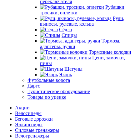
переключателя
Рубашки,
тросики, оплетки
Рули,
выносы, рулевые, кольца
Сёдла
Спицы
Тормоза,
адаптеры, ручки
Тормозные колодки
Цепи, замочки,
пины
Шатуны
Якорь
Футбольные ворота
Дартс
Туристическое оборудование
Товары по уценке
Акции
Велосипеды
Беговые дорожки
Эллипсоиды
Силовые тренажеры
Велотренажеры