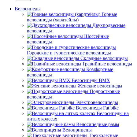
Велосипеды
Горные
велосипеды (хардтейлы)
Двухподвесные
велосипеды
Шоссейные
велосипеды
Городские и туристические велосипеды
Складные велосипеды
Гравийные велосипеды
Комфортные
велосипеды
Велосипеды BMX
Женские велосипеды
Подростковые
велосипеды
Электровелосипеды
Велосипеды Fat bike
Велосипеды на
литых колесах
Велосипедные рамы
Велоприцепы
Трехколесные