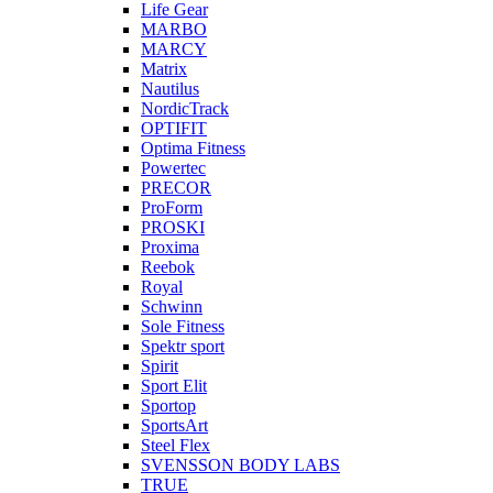
Life Gear
MARBO
MARCY
Matrix
Nautilus
NordicTrack
OPTIFIT
Optima Fitness
Powertec
PRECOR
ProForm
PROSKI
Proxima
Reebok
Royal
Schwinn
Sole Fitness
Spektr sport
Spirit
Sport Elit
Sportop
SportsArt
Steel Flex
SVENSSON BODY LABS
TRUE