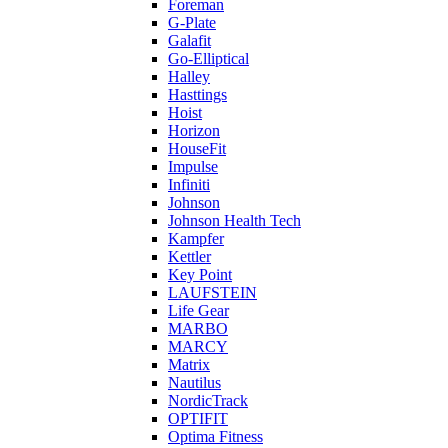
Foreman
G-Plate
Galafit
Go-Elliptical
Halley
Hasttings
Hoist
Horizon
HouseFit
Impulse
Infiniti
Johnson
Johnson Health Tech
Kampfer
Kettler
Key Point
LAUFSTEIN
Life Gear
MARBO
MARCY
Matrix
Nautilus
NordicTrack
OPTIFIT
Optima Fitness