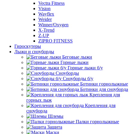
Vectra Fitness
Vision
Wayflex
Weider
Winner/Oxygen
X-Trend
Z-UP
ZIPRO FITNESS
Гироскутеры
Лыжи и сноуборды
Беговые лыжи
Горные лыжи
Горные лыжи б/у
Сноуборды
Сноуборды б/у
Ботинки горнолыжные
Ботинки для сноуборда
Крепления для
горных лыж
Крепления для
сноуборда
Шлемы
Палки горнолыжные
Защита
Маски