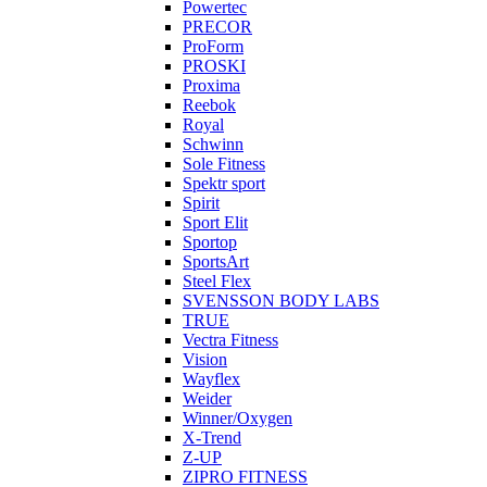
Powertec
PRECOR
ProForm
PROSKI
Proxima
Reebok
Royal
Schwinn
Sole Fitness
Spektr sport
Spirit
Sport Elit
Sportop
SportsArt
Steel Flex
SVENSSON BODY LABS
TRUE
Vectra Fitness
Vision
Wayflex
Weider
Winner/Oxygen
X-Trend
Z-UP
ZIPRO FITNESS