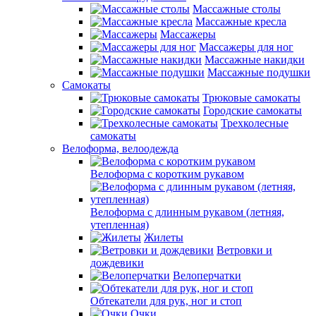
Массажные столы
Массажные кресла
Массажеры
Массажеры для ног
Массажные накидки
Массажные подушки
Самокаты
Трюковые самокаты
Городские самокаты
Трехколесные
самокаты
Велоформа, велоодежда
Велоформа с коротким рукавом
Велоформа с длинным рукавом (летняя,
утепленная)
Жилеты
Ветровки и
дождевики
Велоперчатки
Обтекатели для рук, ног и стоп
Очки