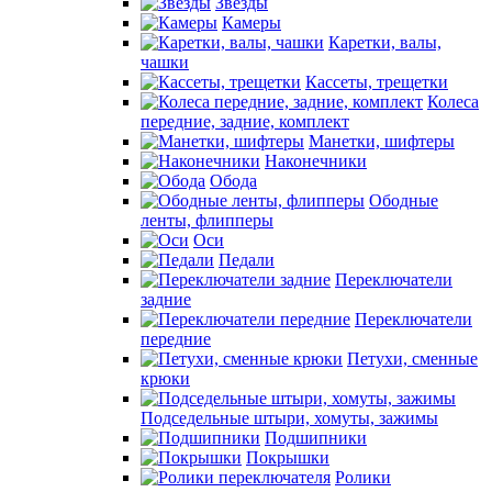
Звезды
Камеры
Каретки, валы,
чашки
Кассеты, трещетки
Колеса
передние, задние, комплект
Манетки, шифтеры
Наконечники
Обода
Ободные
ленты, флипперы
Оси
Педали
Переключатели
задние
Переключатели
передние
Петухи, сменные
крюки
Подседельные штыри, хомуты, зажимы
Подшипники
Покрышки
Ролики