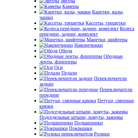
Звезды
Камеры
Каретки, валы,
чашки
Кассеты, трещетки
Колеса
передние, задние, комплект
Манетки, шифтеры
Наконечники
Обода
Ободные
ленты, флипперы
Оси
Педали
Переключатели
задние
Переключатели
передние
Петухи, сменные
крюки
Подседельные штыри, хомуты, зажимы
Подшипники
Покрышки
Ролики