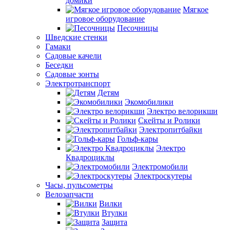
домики
Мягкое
игровое оборудование
Песочницы
Шведские стенки
Гамаки
Садовые качели
Беседки
Садовые зонты
Электротранспорт
Детям
Экомобилики
Электро велорикши
Скейты и Ролики
Электропитбайки
Гольф-кары
Электро
Квадроциклы
Электромобили
Электроскутеры
Часы, пульсометры
Велозапчасти
Вилки
Втулки
Защита