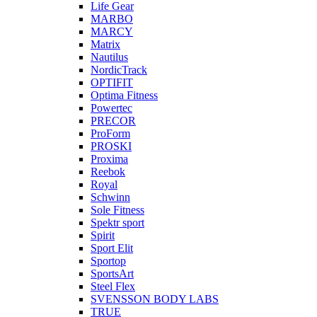
Life Gear
MARBO
MARCY
Matrix
Nautilus
NordicTrack
OPTIFIT
Optima Fitness
Powertec
PRECOR
ProForm
PROSKI
Proxima
Reebok
Royal
Schwinn
Sole Fitness
Spektr sport
Spirit
Sport Elit
Sportop
SportsArt
Steel Flex
SVENSSON BODY LABS
TRUE