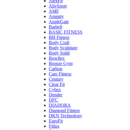
AlexFit
AlivSport
AMF
Ammity
AppleGate
Barbell
BASIC FITNESS
BH Fitness
Body Craft
Body Sculpture
Body Solid
Bowflex
Bronze Gym
Carbon
Care Fitness
Century
Clear Fit
Cybex
Dender
DFC
DIADORA
Diamond Fitness
DKN Technology
EuroFit
Fitlux