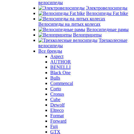
велосипеды
Электровелосипеды
Велосипеды Fat bike
Велосипеды на литых колесах
Велосипедные рамы
Велоприцепы
Трехколесные
велосипеды
Все бренды
Aspect
AUTHOR
BENELLI
Black One
Bulls
Commencal
Corto
Cronus
Cube
Dewolf
Eltreco
Format
Forward
Fuji
GTX