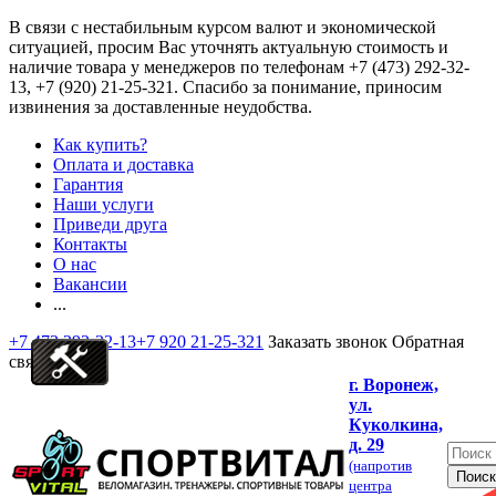
В связи с нестабильным курсом валют и экономической
ситуацией, просим Вас уточнять актуальную стоимость и
наличие товара у менеджеров по телефонам
+7 (473) 292-32-
13, +7 (920) 21-25-321
. Спасибо за понимание, приносим
извинения за доставленные неудобства.
Как купить?
Оплата и доставка
Гарантия
Наши услуги
Приведи друга
Контакты
О нас
Вакансии
...
+7 473 292-32-13
+7 920 21-25-321
Заказать звонок
Обратная
связь
г. Воронеж,
ул.
Куколкина,
д. 29
(напротив
центра