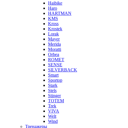
Haibike
Haro
HARTMAN
KMS
Kross
Krostek
Lorak
Mayer
Merida
Moratti
Orbea
ROMET
SENSE
SILVERBACK
Smart
Sportop
Stark
Stels
Stinger
TOTEM
Trek
VIVA
Welt
Wind
Тренажеры