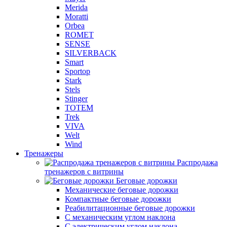
Merida
Moratti
Orbea
ROMET
SENSE
SILVERBACK
Smart
Sportop
Stark
Stels
Stinger
TOTEM
Trek
VIVA
Welt
Wind
Тренажеры
Распродажа
тренажеров с витрины
Беговые дорожки
Механические беговые дорожки
Компактные беговые дорожки
Реабилитационные беговые дорожки
С механическим углом наклона
С электрическим углом наклона