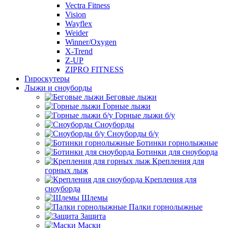
Vectra Fitness
Vision
Wayflex
Weider
Winner/Oxygen
X-Trend
Z-UP
ZIPRO FITNESS
Гироскутеры
Лыжи и сноуборды
Беговые лыжи
Горные лыжи
Горные лыжи б/у
Сноуборды
Сноуборды б/у
Ботинки горнолыжные
Ботинки для сноуборда
Крепления для
горных лыж
Крепления для
сноуборда
Шлемы
Палки горнолыжные
Защита
Маски