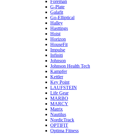
Foreman
G-Plate
Galafit
Go-Elliptical
Halley
Hasttings
Hoist
Horizon
HouseFit
Impulse
Infiniti
Johnson
Johnson Health Tech
Kampfer
Kettler
Key Point
LAUFSTEIN
Life Gear
MARBO
MARCY
Matrix
Nautilus
NordicTrack
OPTIFIT
Optima Fitness