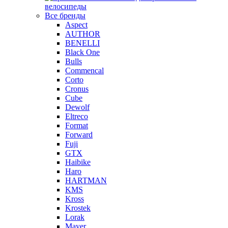
велосипеды
Все бренды
Aspect
AUTHOR
BENELLI
Black One
Bulls
Commencal
Corto
Cronus
Cube
Dewolf
Eltreco
Format
Forward
Fuji
GTX
Haibike
Haro
HARTMAN
KMS
Kross
Krostek
Lorak
Mayer