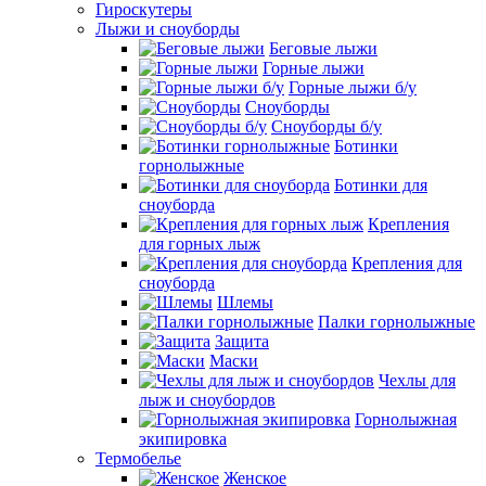
Гироскутеры
Лыжи и сноуборды
Беговые лыжи
Горные лыжи
Горные лыжи б/у
Сноуборды
Сноуборды б/у
Ботинки
горнолыжные
Ботинки для
сноуборда
Крепления
для горных лыж
Крепления для
сноуборда
Шлемы
Палки горнолыжные
Защита
Маски
Чехлы для
лыж и сноубордов
Горнолыжная
экипировка
Термобелье
Женское