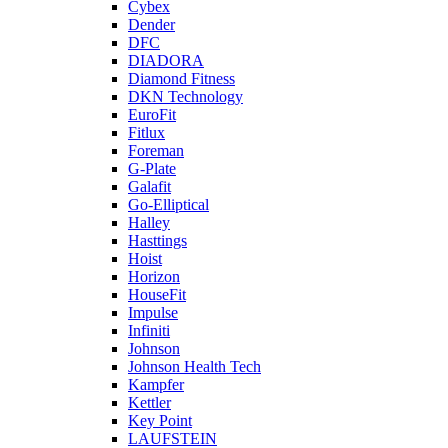
Cybex
Dender
DFC
DIADORA
Diamond Fitness
DKN Technology
EuroFit
Fitlux
Foreman
G-Plate
Galafit
Go-Elliptical
Halley
Hasttings
Hoist
Horizon
HouseFit
Impulse
Infiniti
Johnson
Johnson Health Tech
Kampfer
Kettler
Key Point
LAUFSTEIN