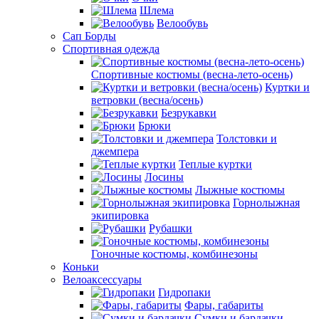
Шлема
Велообувь
Сап Борды
Спортивная одежда
Спортивные костюмы (весна-лето-осень)
Куртки и
ветровки (весна/осень)
Безрукавки
Брюки
Толстовки и
джемпера
Теплые куртки
Лосины
Лыжные костюмы
Горнолыжная
экипировка
Рубашки
Гоночные костюмы, комбинезоны
Коньки
Велоаксессуары
Гидропаки
Фары, габариты
Сумки и бардачки