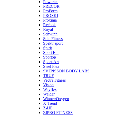
Powertec
PRECOR
ProForm
PROSKI
Proxima
Reebok
Royal
Schwinn
Sole Fitness
Spektr sport
Spirit
Sport Elit
Sportop
SportsArt
Steel Flex
SVENSSON BODY LABS
TRUE
Vectra Fitness
Vision
Wayflex
Weider
Winner/Oxygen
X-Trend
Z-UP
ZIPRO FITNESS