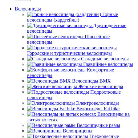
Велосипеды
Горные
велосипеды (хардтейлы)
Двухподвесные
велосипеды
Шоссейные
велосипеды
Городские и туристические велосипеды
Складные велосипеды
Гравийные велосипеды
Комфортные
велосипеды
Велосипеды BMX
Женские велосипеды
Подростковые
велосипеды
Электровелосипеды
Велосипеды Fat bike
Велосипеды на
литых колесах
Велосипедные рамы
Велоприцепы
Трехколесные