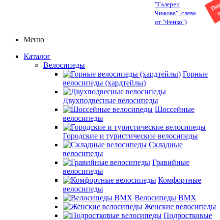
"Галереи
Чижова", слева
от "Фенко")
Меню
Каталог
Велосипеды
Горные
велосипеды (хардтейлы)
Двухподвесные велосипеды
Шоссейные
велосипеды
Городские и туристические велосипеды
Складные
велосипеды
Гравийные
велосипеды
Комфортные
велосипеды
Велосипеды BMX
Женские велосипеды
Подростковые