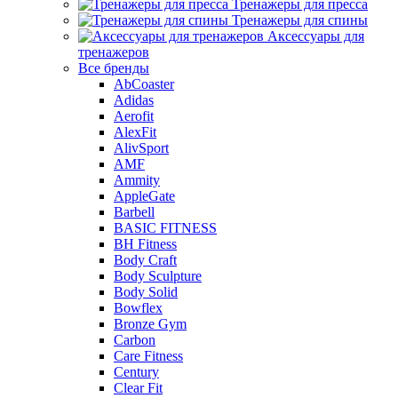
Тренажеры для пресса
Тренажеры для спины
Аксессуары для
тренажеров
Все бренды
AbCoaster
Adidas
Aerofit
AlexFit
AlivSport
AMF
Ammity
AppleGate
Barbell
BASIC FITNESS
BH Fitness
Body Craft
Body Sculpture
Body Solid
Bowflex
Bronze Gym
Carbon
Care Fitness
Century
Clear Fit