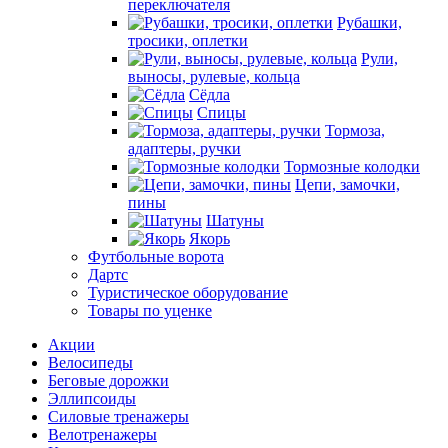
переключателя
Рубашки,
тросики, оплетки
Рули,
выносы, рулевые, кольца
Сёдла
Спицы
Тормоза,
адаптеры, ручки
Тормозные колодки
Цепи, замочки,
пины
Шатуны
Якорь
Футбольные ворота
Дартс
Туристическое оборудование
Товары по уценке
Акции
Велосипеды
Беговые дорожки
Эллипсоиды
Силовые тренажеры
Велотренажеры