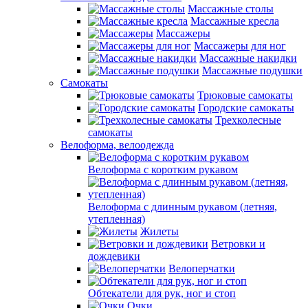
Массажные столы
Массажные кресла
Массажеры
Массажеры для ног
Массажные накидки
Массажные подушки
Самокаты
Трюковые самокаты
Городские самокаты
Трехколесные
самокаты
Велоформа, велоодежда
Велоформа с коротким рукавом
Велоформа с длинным рукавом (летняя,
утепленная)
Жилеты
Ветровки и
дождевики
Велоперчатки
Обтекатели для рук, ног и стоп
Очки