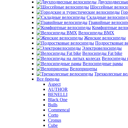
Двухподвесные
Шоссейные велос
Гор
Складные велосипе
Гравийные велосип
Комфортные вело
Велосипеды BMX
Женские велосипеды
Подростковые в
Электровелосипеды
Велосипеды Fat bike
Велосипеды 
Велосипедные рамы
Велоприцепы
Трехколесные в
Все бренды
Aspect
AUTHOR
BENELLI
Black One
Bulls
Commencal
Corto
Cronus
Cube