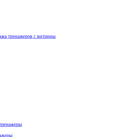
ажа тренажеров с витрины
тренажеры
нажеры