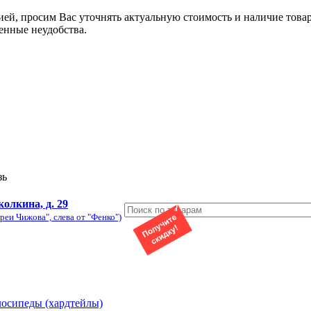
ией, просим Вас уточнять актуальную стоимость и наличие това
енные неудобства.
зь
колкина, д. 29
реи Чижова", слева от "Фенко")
лосипеды (хардтейлы)