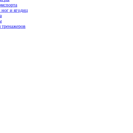
рмспорта
 ног и ягодиц
а
ы
я тренажеров