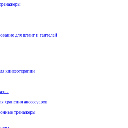
тренажеры
ование для штанг и гантелей
ля кинезотерапии
жеры
ля хранения аксессуаров
ионные тренажеры
жеры