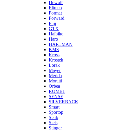
Dewolf
Eltreco
Format
Forward
Fuji
GTX
Haibike
Haro
HARTMAN
KMS
Kross
Krostek
Lorak
Mayer
Merida
Moratti
Orbea
ROMET
SENSE
SILVERBACK
Smart
Sportop
Stark
Stels
Stinger