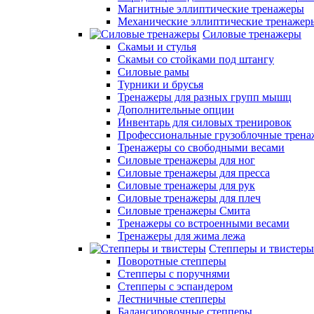
Магнитные эллиптические тренажеры
Механические эллиптические тренажер
Силовые тренажеры
Скамьи и стулья
Скамьи со стойками под штангу
Силовые рамы
Турники и брусья
Тренажеры для разных групп мышц
Дополнительные опции
Инвентарь для силовых тренировок
Профессиональные грузоблочные трен
Тренажеры со свободными весами
Силовые тренажеры для ног
Силовые тренажеры для пресса
Силовые тренажеры для рук
Силовые тренажеры для плеч
Силовые тренажеры Смита
Тренажеры со встроенными весами
Тренажеры для жима лежа
Степперы и твистеры
Поворотные степперы
Степперы с поручнями
Степперы с эспандером
Лестничные степперы
Балансировочные степперы