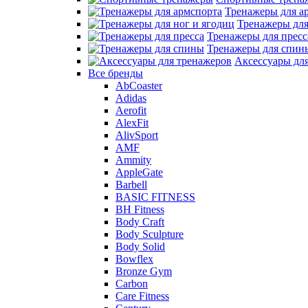
Тренажеры для а
Тренажеры для
Тренажеры для пресс
Тренажеры для спин
Аксессуары дл
Все бренды
AbCoaster
Adidas
Aerofit
AlexFit
AlivSport
AMF
Ammity
AppleGate
Barbell
BASIC FITNESS
BH Fitness
Body Craft
Body Sculpture
Body Solid
Bowflex
Bronze Gym
Carbon
Care Fitness