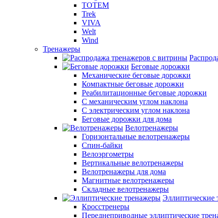
TOTEM
Trek
VIVA
Welt
Wind
Тренажеры
Распрод
Беговые дорожки
Механические беговые дорожки
Компактные беговые дорожки
Реабилитационные беговые дорожки
С механическим углом наклона
С электрическим углом наклона
Беговые дорожки для дома
Велотренажеры
Горизонтальные велотренажеры
Спин-байки
Велоэргометры
Вертикальные велотренажеры
Велотренажеры для дома
Магнитные велотренажеры
Складные велотренажеры
Эллиптические 
Кросстренеры
Переднеприводные эллиптические тре