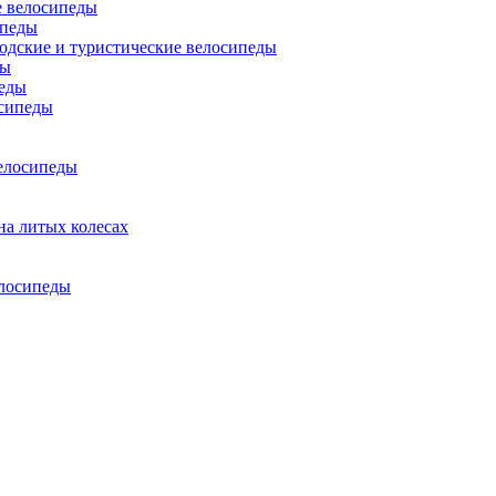
 велосипеды
ипеды
одские и туристические велосипеды
ды
еды
сипеды
елосипеды
на литых колесах
елосипеды