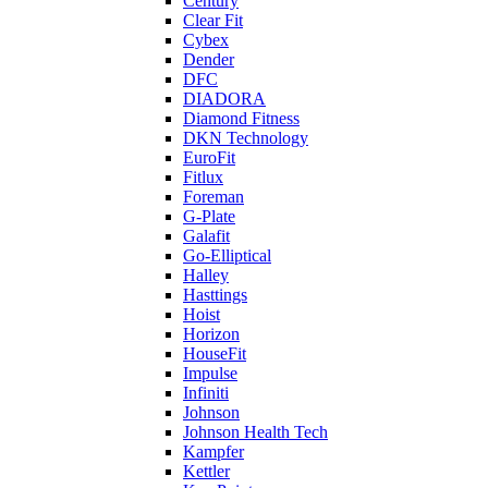
Century
Clear Fit
Cybex
Dender
DFC
DIADORA
Diamond Fitness
DKN Technology
EuroFit
Fitlux
Foreman
G-Plate
Galafit
Go-Elliptical
Halley
Hasttings
Hoist
Horizon
HouseFit
Impulse
Infiniti
Johnson
Johnson Health Tech
Kampfer
Kettler