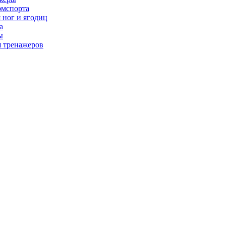
рмспорта
 ног и ягодиц
а
ы
я тренажеров