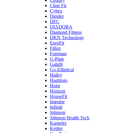
Century
Clear Fit
Cybex
Dender
DFC
DIADORA
Diamond Fitness
DKN Technology
EuroFit
Fitlux
Foreman
G-Plate
Galafit
Go-Elliptical
Halley
Hasttings
Hoist
Horizon
HouseFit
Impulse
Infiniti
Johnson
Johnson Health Tech
Kampfer
Kettler