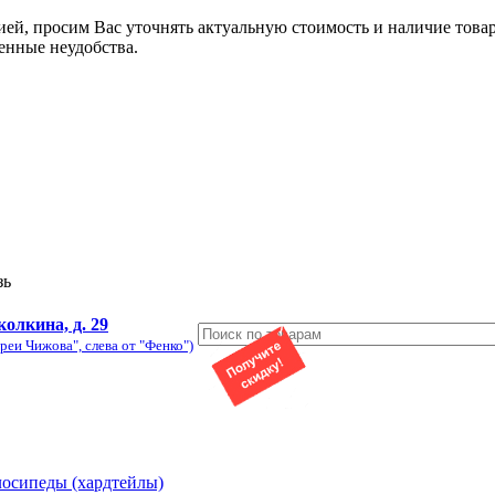
ией, просим Вас уточнять актуальную стоимость и наличие това
енные неудобства.
зь
колкина, д. 29
реи Чижова", слева от "Фенко")
лосипеды (хардтейлы)