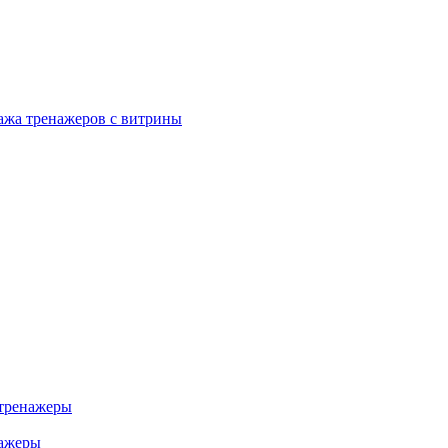
ажа тренажеров с витрины
тренажеры
нажеры