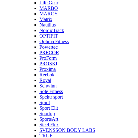
Life Gear
MARBO
MARCY
Matrix
Nautilus
NordicTrack
OPTIFIT
Optima Fitness
Powertec
PRECOR
ProForm
PROSKI
Proxima
Reebok
Royal
Schwinn
Sole Fitness
Spektr sport
Spirit
Sport Elit
Sportop
SportsArt
Steel Flex
SVENSSON BODY LABS
TRUE