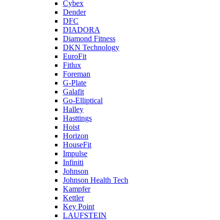
Cybex
Dender
DFC
DIADORA
Diamond Fitness
DKN Technology
EuroFit
Fitlux
Foreman
G-Plate
Galafit
Go-Elliptical
Halley
Hasttings
Hoist
Horizon
HouseFit
Impulse
Infiniti
Johnson
Johnson Health Tech
Kampfer
Kettler
Key Point
LAUFSTEIN