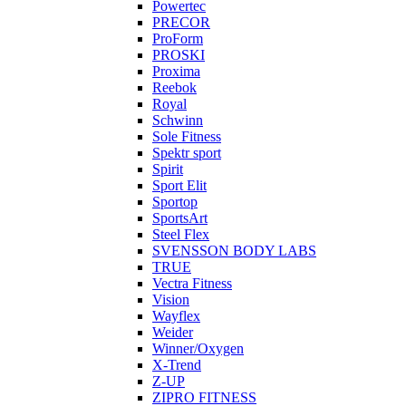
Powertec
PRECOR
ProForm
PROSKI
Proxima
Reebok
Royal
Schwinn
Sole Fitness
Spektr sport
Spirit
Sport Elit
Sportop
SportsArt
Steel Flex
SVENSSON BODY LABS
TRUE
Vectra Fitness
Vision
Wayflex
Weider
Winner/Oxygen
X-Trend
Z-UP
ZIPRO FITNESS