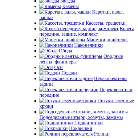
Звезды
Камеры
Каретки, валы,
чашки
Кассеты, трещетки
Колеса
передние, задние, комплект
Манетки, шифтеры
Наконечники
Обода
Ободные
ленты, флипперы
Оси
Педали
Переключатели
задние
Переключатели
передние
Петухи, сменные
крюки
Подседельные штыри, хомуты, зажимы
Подшипники
Покрышки
Ролики