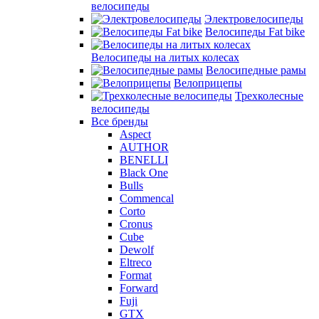
велосипеды
Электровелосипеды
Велосипеды Fat bike
Велосипеды на литых колесах
Велосипедные рамы
Велоприцепы
Трехколесные
велосипеды
Все бренды
Aspect
AUTHOR
BENELLI
Black One
Bulls
Commencal
Corto
Cronus
Cube
Dewolf
Eltreco
Format
Forward
Fuji
GTX