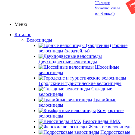
"Галереи
Чижова", слева
от "Фенко")
Меню
Каталог
Велосипеды
Горные
велосипеды (хардтейлы)
Двухподвесные велосипеды
Шоссейные
велосипеды
Городские и туристические велосипеды
Складные
велосипеды
Гравийные
велосипеды
Комфортные
велосипеды
Велосипеды BMX
Женские велосипеды
Подростковые