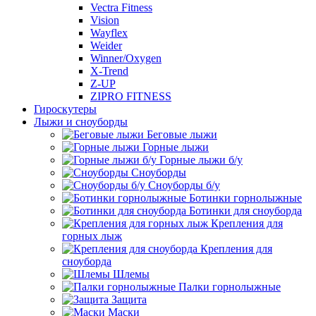
Vectra Fitness
Vision
Wayflex
Weider
Winner/Oxygen
X-Trend
Z-UP
ZIPRO FITNESS
Гироскутеры
Лыжи и сноуборды
Беговые лыжи
Горные лыжи
Горные лыжи б/у
Сноуборды
Сноуборды б/у
Ботинки горнолыжные
Ботинки для сноуборда
Крепления для
горных лыж
Крепления для
сноуборда
Шлемы
Палки горнолыжные
Защита
Маски