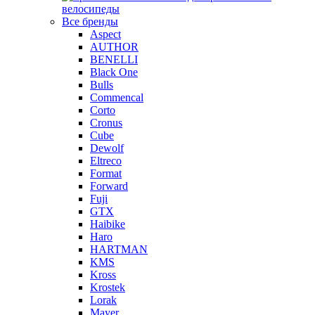
велосипеды
Все бренды
Aspect
AUTHOR
BENELLI
Black One
Bulls
Commencal
Corto
Cronus
Cube
Dewolf
Eltreco
Format
Forward
Fuji
GTX
Haibike
Haro
HARTMAN
KMS
Kross
Krostek
Lorak
Mayer