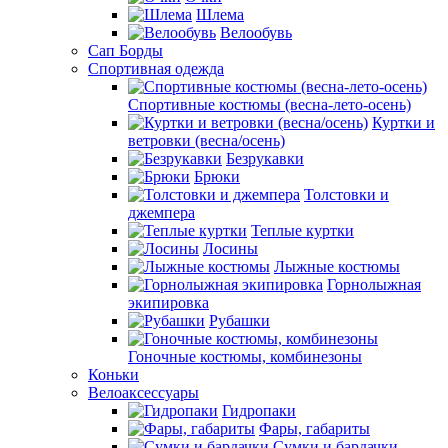
Шлема
Велообувь
Сап Борды
Спортивная одежда
Спортивные костюмы (весна-лето-осень)
Куртки и
ветровки (весна/осень)
Безрукавки
Брюки
Толстовки и
джемпера
Теплые куртки
Лосины
Лыжные костюмы
Горнолыжная
экипировка
Рубашки
Гоночные костюмы, комбинезоны
Коньки
Велоаксессуары
Гидропаки
Фары, габариты
Сумки и бардачки