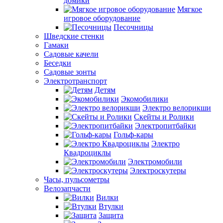
домики
Мягкое
игровое оборудование
Песочницы
Шведские стенки
Гамаки
Садовые качели
Беседки
Садовые зонты
Электротранспорт
Детям
Экомобилики
Электро велорикши
Скейты и Ролики
Электропитбайки
Гольф-кары
Электро
Квадроциклы
Электромобили
Электроскутеры
Часы, пульсометры
Велозапчасти
Вилки
Втулки
Защита