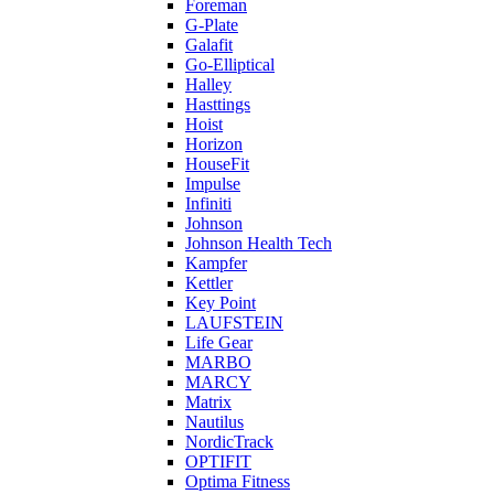
Foreman
G-Plate
Galafit
Go-Elliptical
Halley
Hasttings
Hoist
Horizon
HouseFit
Impulse
Infiniti
Johnson
Johnson Health Tech
Kampfer
Kettler
Key Point
LAUFSTEIN
Life Gear
MARBO
MARCY
Matrix
Nautilus
NordicTrack
OPTIFIT
Optima Fitness