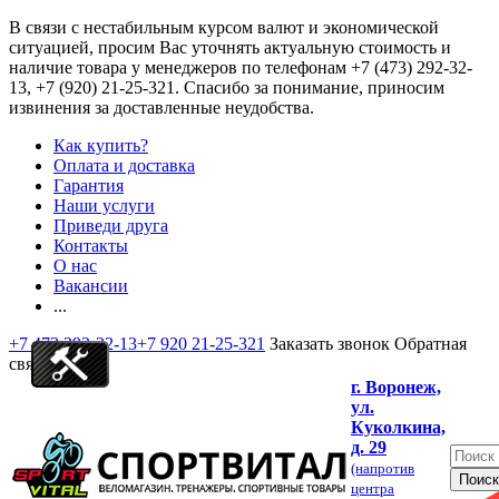
В связи с нестабильным курсом валют и экономической
ситуацией, просим Вас уточнять актуальную стоимость и
наличие товара у менеджеров по телефонам
+7 (473) 292-32-
13, +7 (920) 21-25-321
. Спасибо за понимание, приносим
извинения за доставленные неудобства.
Как купить?
Оплата и доставка
Гарантия
Наши услуги
Приведи друга
Контакты
О нас
Вакансии
...
+7 473 292-32-13
+7 920 21-25-321
Заказать звонок
Обратная
связь
г. Воронеж,
ул.
Куколкина,
д. 29
(напротив
центра