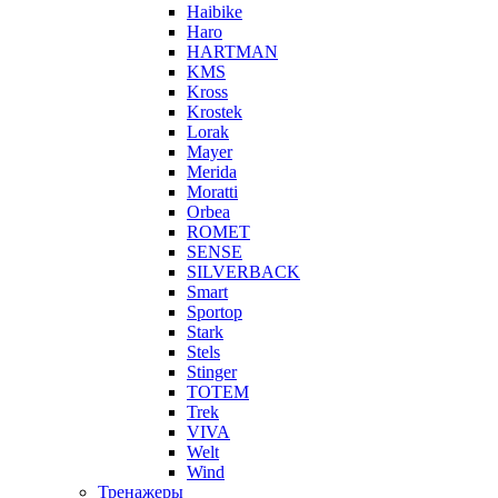
Haibike
Haro
HARTMAN
KMS
Kross
Krostek
Lorak
Mayer
Merida
Moratti
Orbea
ROMET
SENSE
SILVERBACK
Smart
Sportop
Stark
Stels
Stinger
TOTEM
Trek
VIVA
Welt
Wind
Тренажеры