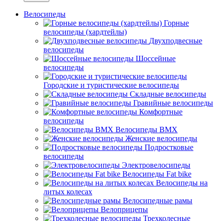
Велосипеды
Горные
велосипеды (хардтейлы)
Двухподвесные
велосипеды
Шоссейные
велосипеды
Городские и туристические велосипеды
Складные велосипеды
Гравийные велосипеды
Комфортные
велосипеды
Велосипеды BMX
Женские велосипеды
Подростковые
велосипеды
Электровелосипеды
Велосипеды Fat bike
Велосипеды на
литых колесах
Велосипедные рамы
Велоприцепы
Трехколесные