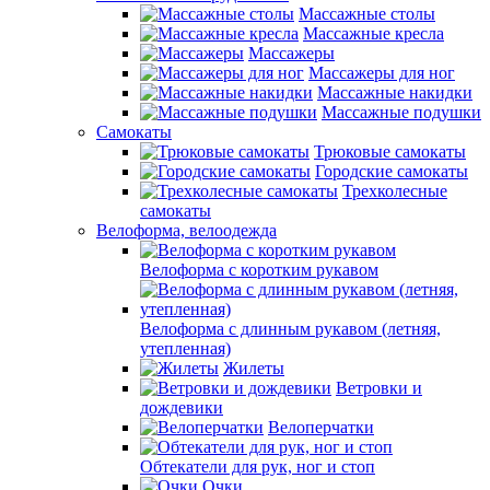
Массажные столы
Массажные кресла
Массажеры
Массажеры для ног
Массажные накидки
Массажные подушки
Самокаты
Трюковые самокаты
Городские самокаты
Трехколесные
самокаты
Велоформа, велоодежда
Велоформа с коротким рукавом
Велоформа с длинным рукавом (летняя,
утепленная)
Жилеты
Ветровки и
дождевики
Велоперчатки
Обтекатели для рук, ног и стоп
Очки