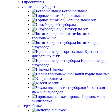
Гироскутеры
Лыжи и сноуборды
Беговые лыжи
Горные лыжи
Горные лыжи б/у
Сноуборды
Сноуборды б/у
Ботинки
горнолыжные
Ботинки для
сноуборда
Крепления
для горных лыж
Крепления для
сноуборда
Шлемы
Палки горнолыжные
Защита
Маски
Чехлы для
лыж и сноубордов
Горнолыжная
экипировка
Термобелье
Женское