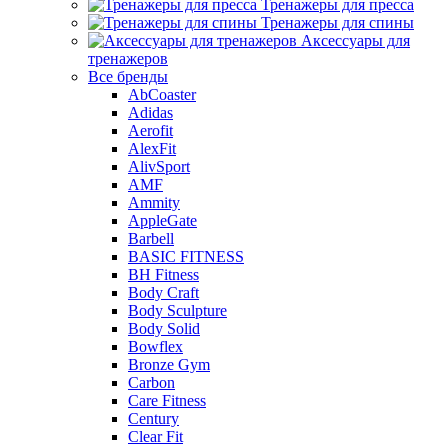
Тренажеры для пресса
Тренажеры для спины
Аксессуары для
тренажеров
Все бренды
AbCoaster
Adidas
Aerofit
AlexFit
AlivSport
AMF
Ammity
AppleGate
Barbell
BASIC FITNESS
BH Fitness
Body Craft
Body Sculpture
Body Solid
Bowflex
Bronze Gym
Carbon
Care Fitness
Century
Clear Fit