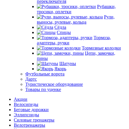
переключателя
Рубашки,
тросики, оплетки
Рули,
выносы, рулевые, кольца
Сёдла
Спицы
Тормоза,
адаптеры, ручки
Тормозные колодки
Цепи, замочки,
пины
Шатуны
Якорь
Футбольные ворота
Дартс
Туристическое оборудование
Товары по уценке
Акции
Велосипеды
Беговые дорожки
Эллипсоиды
Силовые тренажеры
Велотренажеры