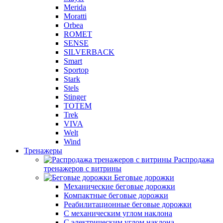
Merida
Moratti
Orbea
ROMET
SENSE
SILVERBACK
Smart
Sportop
Stark
Stels
Stinger
TOTEM
Trek
VIVA
Welt
Wind
Тренажеры
Распродажа
тренажеров с витрины
Беговые дорожки
Механические беговые дорожки
Компактные беговые дорожки
Реабилитационные беговые дорожки
С механическим углом наклона
С электрическим углом наклона