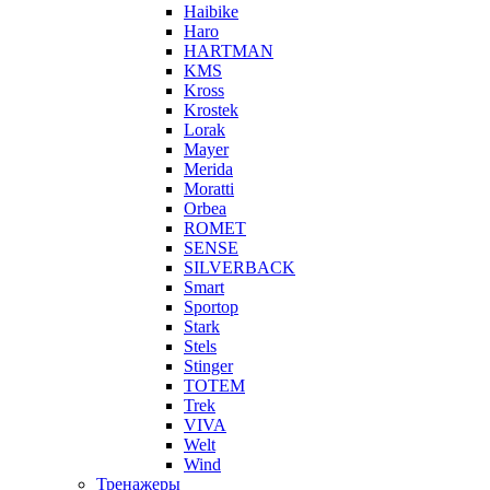
Haibike
Haro
HARTMAN
KMS
Kross
Krostek
Lorak
Mayer
Merida
Moratti
Orbea
ROMET
SENSE
SILVERBACK
Smart
Sportop
Stark
Stels
Stinger
TOTEM
Trek
VIVA
Welt
Wind
Тренажеры