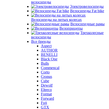
велосипеды
Электровелосипеды
Велосипеды Fat bike
Велосипеды на литых колесах
Велосипедные рамы
Велоприцепы
Трехколесные
велосипеды
Все бренды
Aspect
AUTHOR
BENELLI
Black One
Bulls
Commencal
Corto
Cronus
Cube
Dewolf
Eltreco
Format
Forward
Fuji
GTX