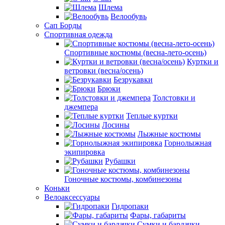
Шлема
Велообувь
Сап Борды
Спортивная одежда
Спортивные костюмы (весна-лето-осень)
Куртки и
ветровки (весна/осень)
Безрукавки
Брюки
Толстовки и
джемпера
Теплые куртки
Лосины
Лыжные костюмы
Горнолыжная
экипировка
Рубашки
Гоночные костюмы, комбинезоны
Коньки
Велоаксессуары
Гидропаки
Фары, габариты
Сумки и бардачки