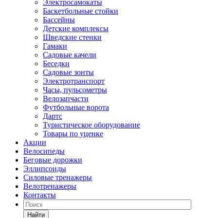
Электросамокаты
Баскетбольные стойки
Бассейны
Детские комплексы
Шведские стенки
Гамаки
Садовые качели
Беседки
Садовые зонты
Электротранспорт
Часы, пульсометры
Велозапчасти
Футбольные ворота
Дартс
Туристическое оборудование
Товары по уценке
Акции
Велосипеды
Беговые дорожки
Эллипсоиды
Силовые тренажеры
Велотренажеры
Контакты
Найти