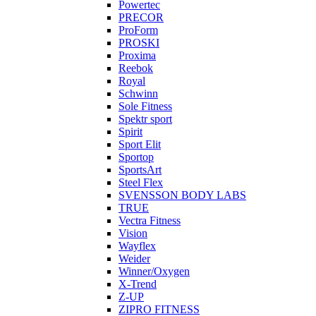
Powertec
PRECOR
ProForm
PROSKI
Proxima
Reebok
Royal
Schwinn
Sole Fitness
Spektr sport
Spirit
Sport Elit
Sportop
SportsArt
Steel Flex
SVENSSON BODY LABS
TRUE
Vectra Fitness
Vision
Wayflex
Weider
Winner/Oxygen
X-Trend
Z-UP
ZIPRO FITNESS