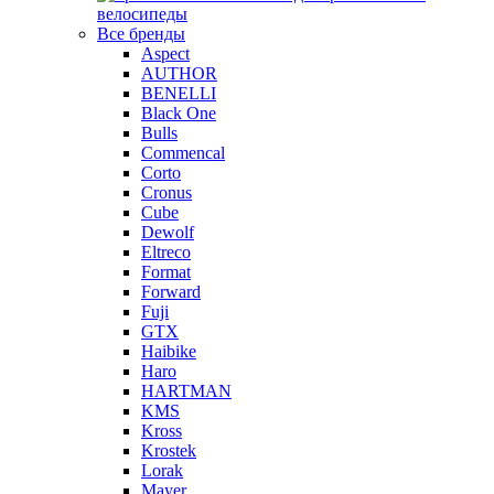
велосипеды
Все бренды
Aspect
AUTHOR
BENELLI
Black One
Bulls
Commencal
Corto
Cronus
Cube
Dewolf
Eltreco
Format
Forward
Fuji
GTX
Haibike
Haro
HARTMAN
KMS
Kross
Krostek
Lorak
Mayer