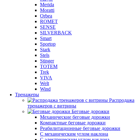
Merida
Moratti
Orbea
ROMET
SENSE
SILVERBACK
Smart
Sportop
Stark
Stels
Stinger
TOTEM
Trek
VIVA
Welt
Wind
Тренажеры
Распродажа
тренажеров с витрины
Беговые дорожки
Механические беговые дорожки
Компактные беговые дорожки
Реабилитационные беговые дорожки
С механическим углом наклона
С электрическим углом наклона