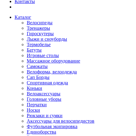
Контакты
Каталог
Велосипеды
Тренажеры
Гироскутеры
Лыжи и сноуборды
Термобелье
Батуты
Игровые столы
Массажное оборудование
Самокаты
Велоформа, велоодежда
Сап Борды
Спортивная одежда
Коньки
Велоаксессуары
Головные уборы
Перчатки
Носки
Рюкзаки и сумки
Аксессуары для велосипедистов
Футбольная экипировка
Единоборства