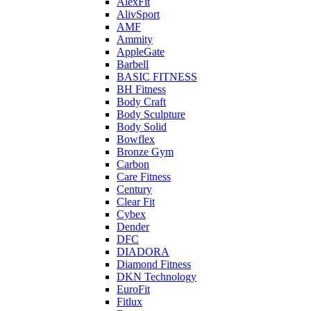
AlexFit
AlivSport
AMF
Ammity
AppleGate
Barbell
BASIC FITNESS
BH Fitness
Body Craft
Body Sculpture
Body Solid
Bowflex
Bronze Gym
Carbon
Care Fitness
Century
Clear Fit
Cybex
Dender
DFC
DIADORA
Diamond Fitness
DKN Technology
EuroFit
Fitlux