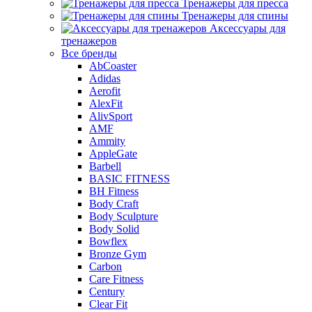
Тренажеры для пресса
Тренажеры для спины
Аксессуары для
тренажеров
Все бренды
AbCoaster
Adidas
Aerofit
AlexFit
AlivSport
AMF
Ammity
AppleGate
Barbell
BASIC FITNESS
BH Fitness
Body Craft
Body Sculpture
Body Solid
Bowflex
Bronze Gym
Carbon
Care Fitness
Century
Clear Fit