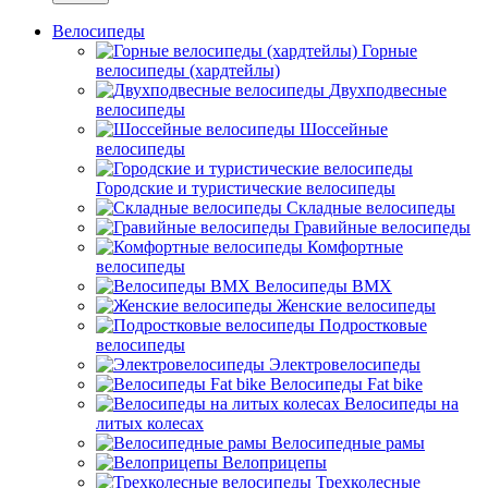
Велосипеды
Горные
велосипеды (хардтейлы)
Двухподвесные
велосипеды
Шоссейные
велосипеды
Городские и туристические велосипеды
Складные велосипеды
Гравийные велосипеды
Комфортные
велосипеды
Велосипеды BMX
Женские велосипеды
Подростковые
велосипеды
Электровелосипеды
Велосипеды Fat bike
Велосипеды на
литых колесах
Велосипедные рамы
Велоприцепы
Трехколесные