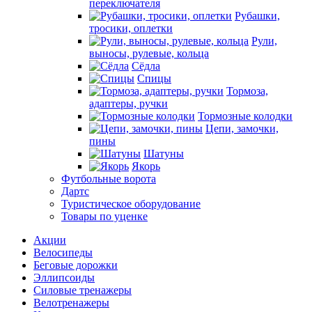
переключателя
Рубашки,
тросики, оплетки
Рули,
выносы, рулевые, кольца
Сёдла
Спицы
Тормоза,
адаптеры, ручки
Тормозные колодки
Цепи, замочки,
пины
Шатуны
Якорь
Футбольные ворота
Дартс
Туристическое оборудование
Товары по уценке
Акции
Велосипеды
Беговые дорожки
Эллипсоиды
Силовые тренажеры
Велотренажеры