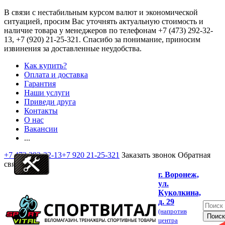
В связи с нестабильным курсом валют и экономической
ситуацией, просим Вас уточнять актуальную стоимость и
наличие товара у менеджеров по телефонам
+7 (473) 292-32-
13, +7 (920) 21-25-321
. Спасибо за понимание, приносим
извинения за доставленные неудобства.
Как купить?
Оплата и доставка
Гарантия
Наши услуги
Приведи друга
Контакты
О нас
Вакансии
...
+7 473 292-32-13
+7 920 21-25-321
Заказать звонок
Обратная
связь
г. Воронеж,
ул.
Куколкина,
д. 29
(напротив
центра