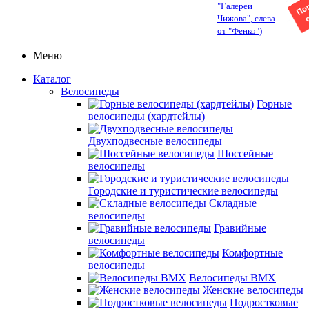
"Галереи
Чижова", слева
от "Фенко")
Меню
Каталог
Велосипеды
Горные
велосипеды (хардтейлы)
Двухподвесные велосипеды
Шоссейные
велосипеды
Городские и туристические велосипеды
Складные
велосипеды
Гравийные
велосипеды
Комфортные
велосипеды
Велосипеды BMX
Женские велосипеды
Подростковые