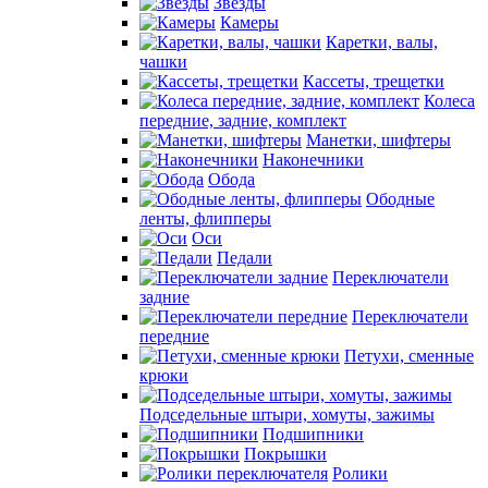
Звезды
Камеры
Каретки, валы,
чашки
Кассеты, трещетки
Колеса
передние, задние, комплект
Манетки, шифтеры
Наконечники
Обода
Ободные
ленты, флипперы
Оси
Педали
Переключатели
задние
Переключатели
передние
Петухи, сменные
крюки
Подседельные штыри, хомуты, зажимы
Подшипники
Покрышки
Ролики