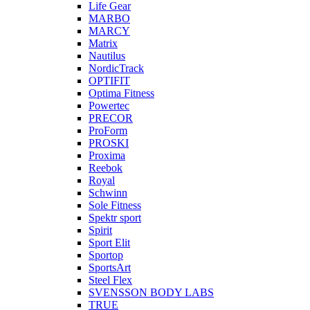
Life Gear
MARBO
MARCY
Matrix
Nautilus
NordicTrack
OPTIFIT
Optima Fitness
Powertec
PRECOR
ProForm
PROSKI
Proxima
Reebok
Royal
Schwinn
Sole Fitness
Spektr sport
Spirit
Sport Elit
Sportop
SportsArt
Steel Flex
SVENSSON BODY LABS
TRUE