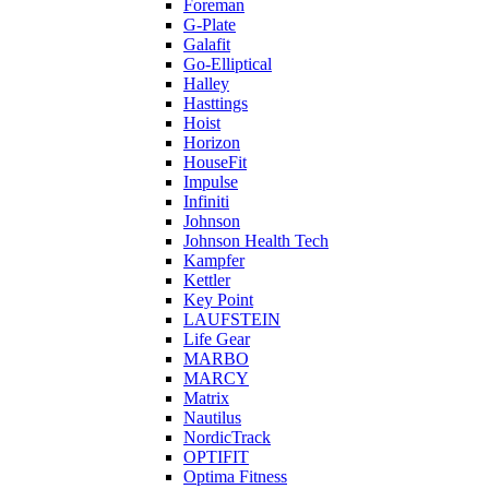
Foreman
G-Plate
Galafit
Go-Elliptical
Halley
Hasttings
Hoist
Horizon
HouseFit
Impulse
Infiniti
Johnson
Johnson Health Tech
Kampfer
Kettler
Key Point
LAUFSTEIN
Life Gear
MARBO
MARCY
Matrix
Nautilus
NordicTrack
OPTIFIT
Optima Fitness