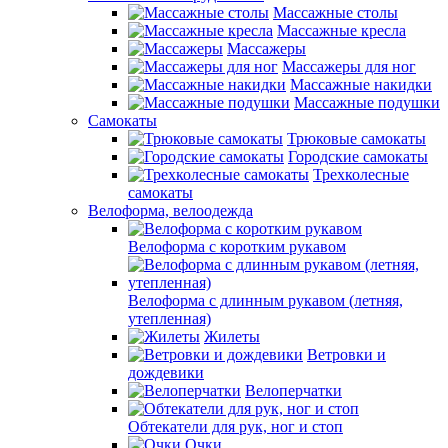
Массажные столы
Массажные кресла
Массажеры
Массажеры для ног
Массажные накидки
Массажные подушки
Самокаты
Трюковые самокаты
Городские самокаты
Трехколесные
самокаты
Велоформа, велоодежда
Велоформа с коротким рукавом
Велоформа с длинным рукавом (летняя,
утепленная)
Жилеты
Ветровки и
дождевики
Велоперчатки
Обтекатели для рук, ног и стоп
Очки