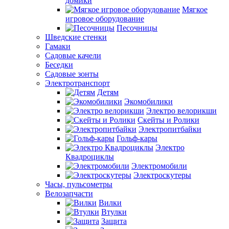
домики
Мягкое
игровое оборудование
Песочницы
Шведские стенки
Гамаки
Садовые качели
Беседки
Садовые зонты
Электротранспорт
Детям
Экомобилики
Электро велорикши
Скейты и Ролики
Электропитбайки
Гольф-кары
Электро
Квадроциклы
Электромобили
Электроскутеры
Часы, пульсометры
Велозапчасти
Вилки
Втулки
Защита