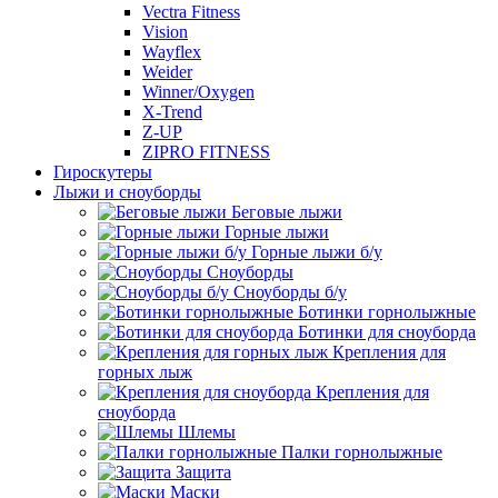
Vectra Fitness
Vision
Wayflex
Weider
Winner/Oxygen
X-Trend
Z-UP
ZIPRO FITNESS
Гироскутеры
Лыжи и сноуборды
Беговые лыжи
Горные лыжи
Горные лыжи б/у
Сноуборды
Сноуборды б/у
Ботинки горнолыжные
Ботинки для сноуборда
Крепления для
горных лыж
Крепления для
сноуборда
Шлемы
Палки горнолыжные
Защита
Маски