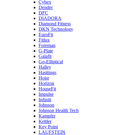
Cybex
Dender
DFC
DIADORA
Diamond Fitness
DKN Technology
EuroFit
Fitlux
Foreman
G-Plate
Galafit
Go-Elliptical
Halley
Hasttings
Hoist
Horizon
HouseFit
Impulse
Infiniti
Johnson
Johnson Health Tech
Kampfer
Kettler
Key Point
LAUFSTEIN