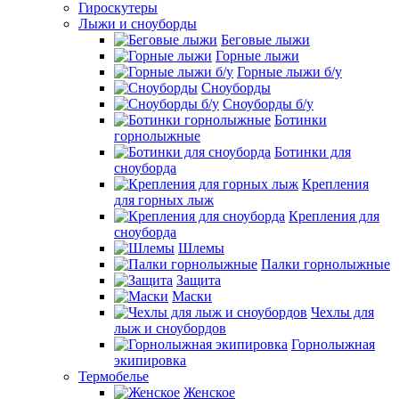
Гироскутеры
Лыжи и сноуборды
Беговые лыжи
Горные лыжи
Горные лыжи б/у
Сноуборды
Сноуборды б/у
Ботинки
горнолыжные
Ботинки для
сноуборда
Крепления
для горных лыж
Крепления для
сноуборда
Шлемы
Палки горнолыжные
Защита
Маски
Чехлы для
лыж и сноубордов
Горнолыжная
экипировка
Термобелье
Женское