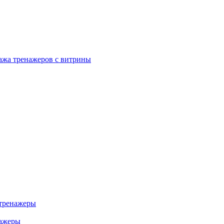
ажа тренажеров с витрины
тренажеры
нажеры