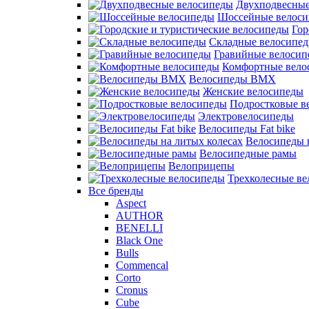
Двухподвесные
Шоссейные велос
Гор
Складные велосипе
Гравийные велосип
Комфортные вело
Велосипеды BMX
Женские велосипеды
Подростковые в
Электровелосипеды
Велосипеды Fat bike
Велосипеды 
Велосипедные рамы
Велоприцепы
Трехколесные в
Все бренды
Aspect
AUTHOR
BENELLI
Black One
Bulls
Commencal
Corto
Cronus
Cube