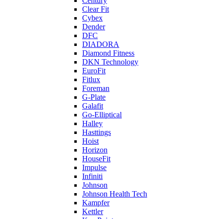
Century
Clear Fit
Cybex
Dender
DFC
DIADORA
Diamond Fitness
DKN Technology
EuroFit
Fitlux
Foreman
G-Plate
Galafit
Go-Elliptical
Halley
Hasttings
Hoist
Horizon
HouseFit
Impulse
Infiniti
Johnson
Johnson Health Tech
Kampfer
Kettler