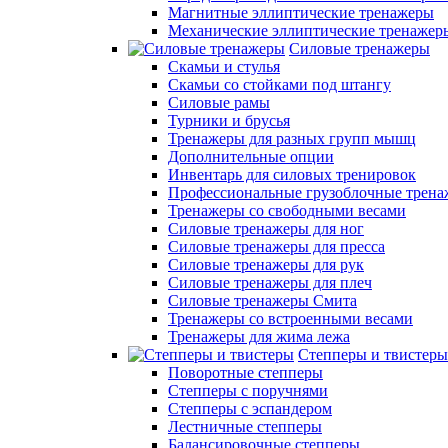
Магнитные эллиптические тренажеры
Механические эллиптические тренажер
Силовые тренажеры
Скамьи и стулья
Скамьи со стойками под штангу
Силовые рамы
Турники и брусья
Тренажеры для разных групп мышц
Дополнительные опции
Инвентарь для силовых тренировок
Профессиональные грузоблочные трен
Тренажеры со свободными весами
Силовые тренажеры для ног
Силовые тренажеры для пресса
Силовые тренажеры для рук
Силовые тренажеры для плеч
Силовые тренажеры Смита
Тренажеры со встроенными весами
Тренажеры для жима лежа
Степперы и твистеры
Поворотные степперы
Степперы с поручнями
Степперы с эспандером
Лестничные степперы
Балансировочные степперы