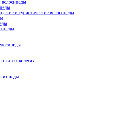
 велосипеды
ипеды
одские и туристические велосипеды
ды
еды
сипеды
елосипеды
на литых колесах
елосипеды