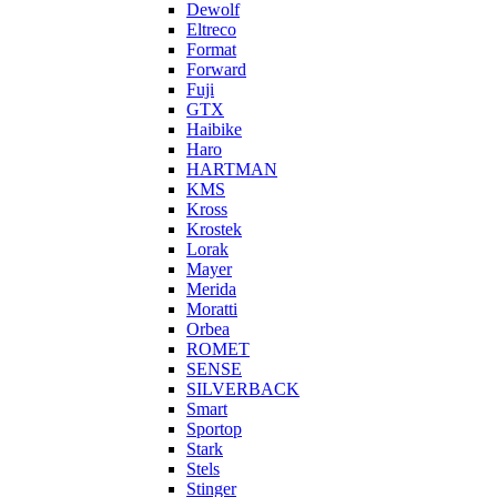
Dewolf
Eltreco
Format
Forward
Fuji
GTX
Haibike
Haro
HARTMAN
KMS
Kross
Krostek
Lorak
Mayer
Merida
Moratti
Orbea
ROMET
SENSE
SILVERBACK
Smart
Sportop
Stark
Stels
Stinger