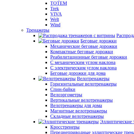
TOTEM
Trek
VIVA
Welt
Wind
Тренажеры
Распрод
Беговые дорожки
Механические беговые дорожки
Компактные беговые дорожки
Реабилитационные беговые дорожки
С механическим углом наклона
С электрическим углом наклона
Беговые дорожки для дома
Велотренажеры
Горизонтальные велотренажеры
Спин-байки
Велоэргометры
Вертикальные велотренажеры
Велотренажеры для дома
Магнитные велотренажеры
Складные велотренажеры
Эллиптические 
Кросстренеры
Переднеприводные эллиптические тре