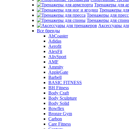
Тренажеры для а
Тренажеры для
Тренажеры для пресс
Тренажеры для спин
Аксессуары дл
Все бренды
AbCoaster
Adidas
Aerofit
AlexFit
AlivSport
AMF
Ammity
AppleGate
Barbell
BASIC FITNESS
BH Fitness
Body Craft
Body Sculpture
Body Solid
Bowflex
Bronze Gym
Carbon
Care Fitness