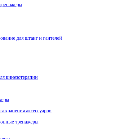
тренажеры
ование для штанг и гантелей
ля кинезотерапии
жеры
ля хранения аксессуаров
ионные тренажеры
жеры