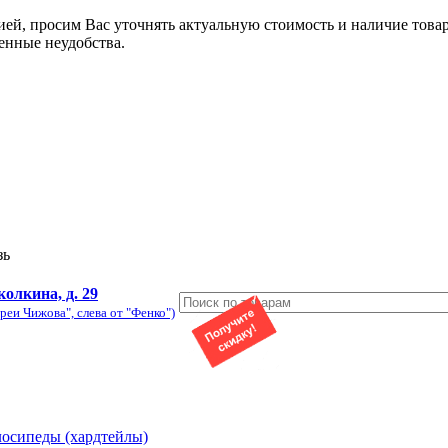
ией, просим Вас уточнять актуальную стоимость и наличие това
енные неудобства.
зь
колкина, д. 29
реи Чижова", слева от "Фенко")
лосипеды (хардтейлы)