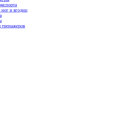
рмспорта
 ног и ягодиц
а
ы
я тренажеров