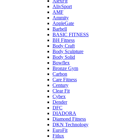
AlexFit
AlivSport
AMF
Ammity
AppleGate
Barbell
BASIC FITNESS
BH Fitness
Body Craft
Body Sculpture
Body Solid
Bowflex
Bronze Gym
Carbon
Care Fitness
Century
Clear Fit
Cybex
Dender
DFC
DIADORA
Diamond Fitness
DKN Technology
EuroFit
Fitlux