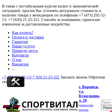
В связи с нестабильным курсом валют и экономической
ситуацией, просим Вас уточнять актуальную стоимость и
наличие товара у менеджеров по телефонам
+7 (473) 292-32-
13, +7 (920) 21-25-321
. Спасибо за понимание, приносим
извинения за доставленные неудобства.
Как купить?
Оплата и доставка
Гарантия
Наши услуги
Приведи друга
Контакты
О нас
Вакансии
...
+7 473 292-32-13
+7 920 21-25-321
Заказать звонок
Обратная
связь
г. Воронеж,
ул.
Куколкина,
д. 29
(напротив
центра