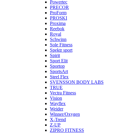
Powertec
PRECOR
ProForm
PROSKI
Proxima
Reebok
Royal
Schwinn
Sole Fitness
Spektr sport
Spirit
Sport Elit
Sportop
SportsArt
Steel Flex
SVENSSON BODY LABS
TRUE
Vectra Fitness
Vision
Wayflex
Weider
Winner/Oxygen
X-Trend
Z-UP
ZIPRO FITNESS