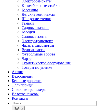
Электросамокаты
Баскетбольные стойки
Бассейны
Детские комплексы
Шведские стенки
Гамаки
Садовые качели
Беседки
Садовые зонты
Электротранспорт
Часы, пульсометры
Велозапчасти
Футбольные ворота
Дартс
Туристическое оборудование
Товары по уценке
Акции
Велосипеды
Беговые дорожки
Эллипсоиды
Силовые тренажеры
Велотренажеры
Контакты
Найти