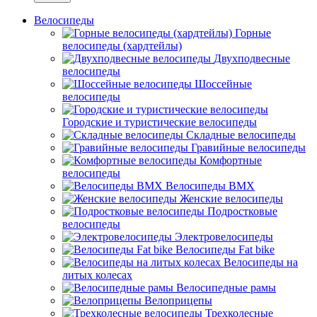
Велосипеды
Горные
велосипеды (хардтейлы)
Двухподвесные
велосипеды
Шоссейные
велосипеды
Городские и туристические велосипеды
Складные велосипеды
Гравийные велосипеды
Комфортные
велосипеды
Велосипеды BMX
Женские велосипеды
Подростковые
велосипеды
Электровелосипеды
Велосипеды Fat bike
Велосипеды на
литых колесах
Велосипедные рамы
Велоприцепы
Трехколесные