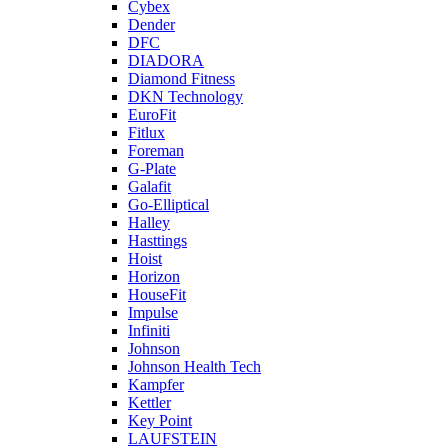
Cybex
Dender
DFC
DIADORA
Diamond Fitness
DKN Technology
EuroFit
Fitlux
Foreman
G-Plate
Galafit
Go-Elliptical
Halley
Hasttings
Hoist
Horizon
HouseFit
Impulse
Infiniti
Johnson
Johnson Health Tech
Kampfer
Kettler
Key Point
LAUFSTEIN