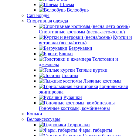
Шлема
Велообувь
Сап Борды
Спортивная одежда
Спортивные костюмы (весна-лето-осень)
Куртки и
ветровки (весна/осень)
Безрукавки
Брюки
Толстовки и
джемпера
Теплые куртки
Лосины
Лыжные костюмы
Горнолыжная
экипировка
Рубашки
Гоночные костюмы, комбинезоны
Коньки
Велоаксессуары
Гидропаки
Фары, габариты
Сумки и бардачки