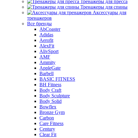
Тренажеры для пресса
Тренажеры для спины
Аксессуары для
тренажеров
Все бренды
AbCoaster
Adidas
Aerofit
AlexFit
AlivSport
AMF
Ammity
AppleGate
Barbell
BASIC FITNESS
BH Fitness
Body Craft
Body Sculpture
Body Solid
Bowflex
Bronze Gym
Carbon
Care Fitness
Century
Clear Fit