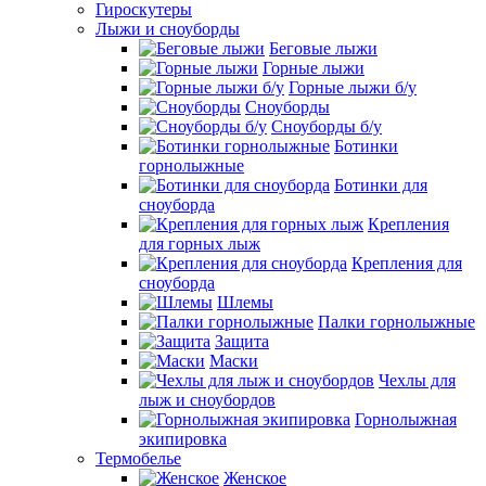
Гироскутеры
Лыжи и сноуборды
Беговые лыжи
Горные лыжи
Горные лыжи б/у
Сноуборды
Сноуборды б/у
Ботинки
горнолыжные
Ботинки для
сноуборда
Крепления
для горных лыж
Крепления для
сноуборда
Шлемы
Палки горнолыжные
Защита
Маски
Чехлы для
лыж и сноубордов
Горнолыжная
экипировка
Термобелье
Женское