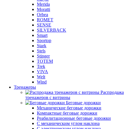
Merida
Moratti
Orbea
ROMET
SENSE
SILVERBACK
Smart
Sportop
Stark
Stels
Stinger
TOTEM
Trek
VIVA
Welt
Wind
Тренажеры
Распродажа
тренажеров с витрины
Беговые дорожки
Механические беговые дорожки
Компактные беговые дорожки
Реабилитационные беговые дорожки
С механическим углом наклона
С электрическим углом наклона