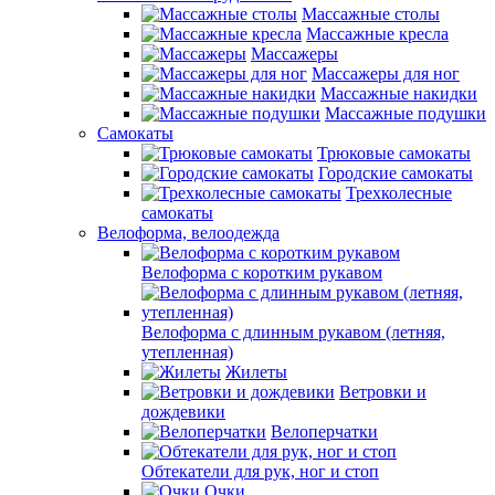
Массажные столы
Массажные кресла
Массажеры
Массажеры для ног
Массажные накидки
Массажные подушки
Самокаты
Трюковые самокаты
Городские самокаты
Трехколесные
самокаты
Велоформа, велоодежда
Велоформа с коротким рукавом
Велоформа с длинным рукавом (летняя,
утепленная)
Жилеты
Ветровки и
дождевики
Велоперчатки
Обтекатели для рук, ног и стоп
Очки