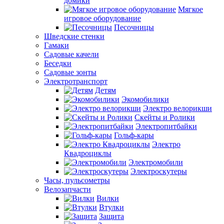
домики
Мягкое
игровое оборудование
Песочницы
Шведские стенки
Гамаки
Садовые качели
Беседки
Садовые зонты
Электротранспорт
Детям
Экомобилики
Электро велорикши
Скейты и Ролики
Электропитбайки
Гольф-кары
Электро
Квадроциклы
Электромобили
Электроскутеры
Часы, пульсометры
Велозапчасти
Вилки
Втулки
Защита