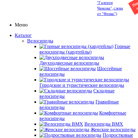
"Галереи
Чижова", слева
от "Фенко")
Меню
Каталог
Велосипеды
Горные
велосипеды (хардтейлы)
Двухподвесные велосипеды
Шоссейные
велосипеды
Городские и туристические велосипеды
Складные
велосипеды
Гравийные
велосипеды
Комфортные
велосипеды
Велосипеды BMX
Женские велосипеды
Подростковые