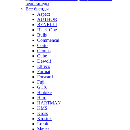
велосипеды
Все бренды
Aspect
AUTHOR
BENELLI
Black One
Bulls
Commencal
Corto
Cronus
Cube
Dewolf
Eltreco
Format
Forward
Fuji
GTX
Haibike
Haro
HARTMAN
KMS
Kross
Krostek
Lorak
Mayer