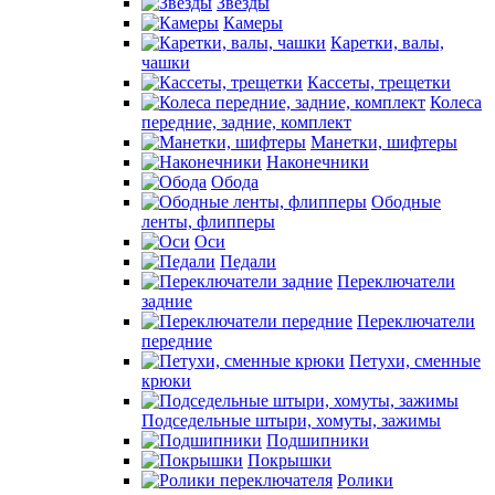
Звезды
Камеры
Каретки, валы,
чашки
Кассеты, трещетки
Колеса
передние, задние, комплект
Манетки, шифтеры
Наконечники
Обода
Ободные
ленты, флипперы
Оси
Педали
Переключатели
задние
Переключатели
передние
Петухи, сменные
крюки
Подседельные штыри, хомуты, зажимы
Подшипники
Покрышки
Ролики