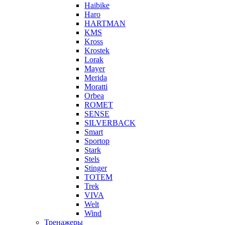
Haibike
Haro
HARTMAN
KMS
Kross
Krostek
Lorak
Mayer
Merida
Moratti
Orbea
ROMET
SENSE
SILVERBACK
Smart
Sportop
Stark
Stels
Stinger
TOTEM
Trek
VIVA
Welt
Wind
Тренажеры