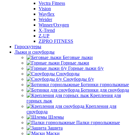
Vectra Fitness
Vision
Wayflex
Weider
Winner/Oxygen
X-Trend
Z-UP
ZIPRO FITNESS
Гироскутеры
Лыжи и сноуборды
Беговые лыжи
Горные лыжи
Горные лыжи б/у
Сноуборды
Сноуборды б/у
Ботинки горнолыжные
Ботинки для сноуборда
Крепления для
горных лыж
Крепления для
сноуборда
Шлемы
Палки горнолыжные
Защита
Маски