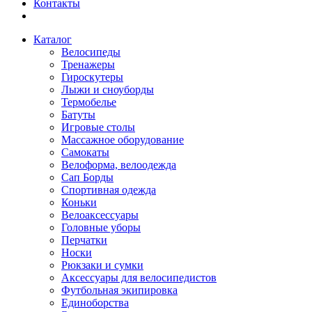
Контакты
Каталог
Велосипеды
Тренажеры
Гироскутеры
Лыжи и сноуборды
Термобелье
Батуты
Игровые столы
Массажное оборудование
Самокаты
Велоформа, велоодежда
Сап Борды
Спортивная одежда
Коньки
Велоаксессуары
Головные уборы
Перчатки
Носки
Рюкзаки и сумки
Аксессуары для велосипедистов
Футбольная экипировка
Единоборства