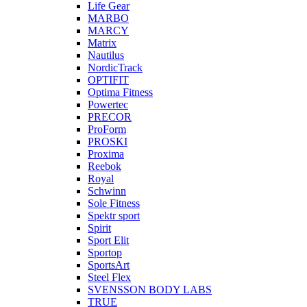
Life Gear
MARBO
MARCY
Matrix
Nautilus
NordicTrack
OPTIFIT
Optima Fitness
Powertec
PRECOR
ProForm
PROSKI
Proxima
Reebok
Royal
Schwinn
Sole Fitness
Spektr sport
Spirit
Sport Elit
Sportop
SportsArt
Steel Flex
SVENSSON BODY LABS
TRUE