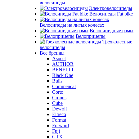
велосипеды
Электровелосипеды
Велосипеды Fat bike
Велосипеды на литых колесах
Велосипедные рамы
Велоприцепы
Трехколесные
велосипеды
Все бренды
Aspect
AUTHOR
BENELLI
Black One
Bulls
Commencal
Corto
Cronus
Cube
Dewolf
Eltreco
Format
Forward
Fuji
GTX