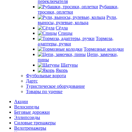
переключателя
Рубашки,
тросики, оплетки
Рули,
выносы, рулевые, кольца
Сёдла
Спицы
Тормоза,
адаптеры, ручки
Тормозные колодки
Цепи, замочки,
пины
Шатуны
Якорь
Футбольные ворота
Дартс
Туристическое оборудование
Товары по уценке
Акции
Велосипеды
Беговые дорожки
Эллипсоиды
Силовые тренажеры
Велотренажеры