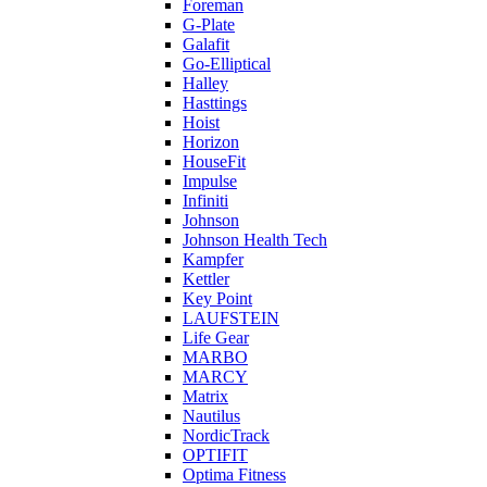
Foreman
G-Plate
Galafit
Go-Elliptical
Halley
Hasttings
Hoist
Horizon
HouseFit
Impulse
Infiniti
Johnson
Johnson Health Tech
Kampfer
Kettler
Key Point
LAUFSTEIN
Life Gear
MARBO
MARCY
Matrix
Nautilus
NordicTrack
OPTIFIT
Optima Fitness