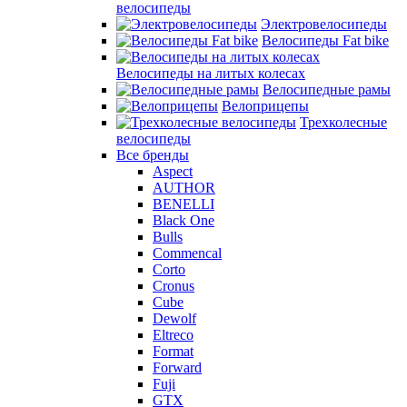
велосипеды
Электровелосипеды
Велосипеды Fat bike
Велосипеды на литых колесах
Велосипедные рамы
Велоприцепы
Трехколесные
велосипеды
Все бренды
Aspect
AUTHOR
BENELLI
Black One
Bulls
Commencal
Corto
Cronus
Cube
Dewolf
Eltreco
Format
Forward
Fuji
GTX