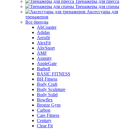
Тренажеры для пресса
Тренажеры для спины
Аксессуары для
тренажеров
Все бренды
AbCoaster
Adidas
Aerofit
AlexFit
AlivSport
AMF
Ammity
AppleGate
Barbell
BASIC FITNESS
BH Fitness
Body Craft
Body Sculpture
Body Solid
Bowflex
Bronze Gym
Carbon
Care Fitness
Century
Clear Fit