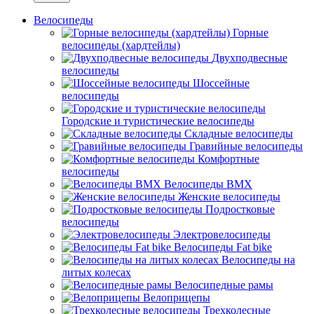
Велосипеды
Горные
велосипеды (хардтейлы)
Двухподвесные
велосипеды
Шоссейные
велосипеды
Городские и туристические велосипеды
Складные велосипеды
Гравийные велосипеды
Комфортные
велосипеды
Велосипеды BMX
Женские велосипеды
Подростковые
велосипеды
Электровелосипеды
Велосипеды Fat bike
Велосипеды на
литых колесах
Велосипедные рамы
Велоприцепы
Трехколесные