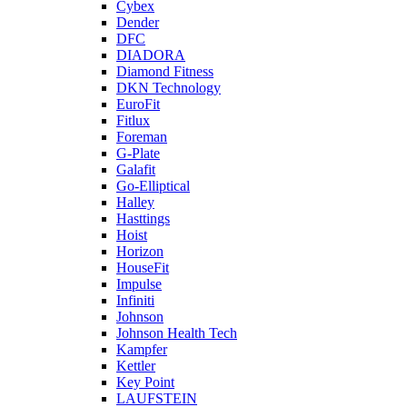
Cybex
Dender
DFC
DIADORA
Diamond Fitness
DKN Technology
EuroFit
Fitlux
Foreman
G-Plate
Galafit
Go-Elliptical
Halley
Hasttings
Hoist
Horizon
HouseFit
Impulse
Infiniti
Johnson
Johnson Health Tech
Kampfer
Kettler
Key Point
LAUFSTEIN