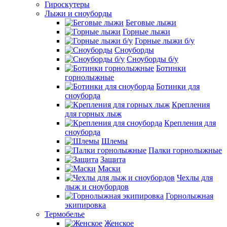
Гироскутеры
Лыжи и сноуборды
Беговые лыжи
Горные лыжи
Горные лыжи б/у
Сноуборды
Сноуборды б/у
Ботинки
горнолыжные
Ботинки для
сноуборда
Крепления
для горных лыж
Крепления для
сноуборда
Шлемы
Палки горнолыжные
Защита
Маски
Чехлы для
лыж и сноубордов
Горнолыжная
экипировка
Термобелье
Женское