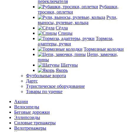
переключателя
Рубашки,
тросики, оплетки
Рули,
выносы, рулевые, кольца
Сёдла
Спицы
Тормоза,
адаптеры, ручки
Тормозные колодки
Цепи, замочки,
пины
Шатуны
Якорь
Футбольные ворота
Дартс
Туристическое оборудование
Товары по уценке
Акции
Велосипеды
Беговые дорожки
Эллипсоиды
Силовые тренажеры
Велотренажеры