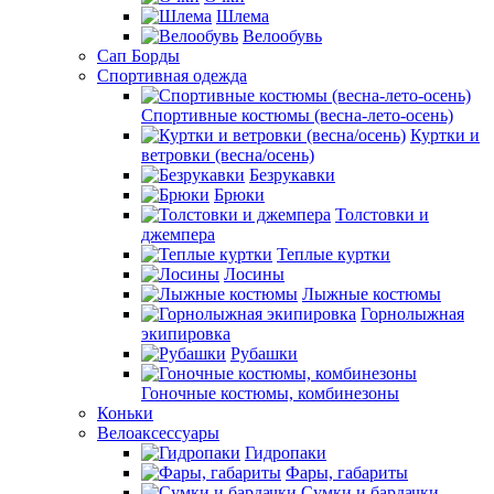
Шлема
Велообувь
Сап Борды
Спортивная одежда
Спортивные костюмы (весна-лето-осень)
Куртки и
ветровки (весна/осень)
Безрукавки
Брюки
Толстовки и
джемпера
Теплые куртки
Лосины
Лыжные костюмы
Горнолыжная
экипировка
Рубашки
Гоночные костюмы, комбинезоны
Коньки
Велоаксессуары
Гидропаки
Фары, габариты
Сумки и бардачки