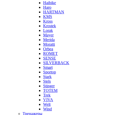
Haibike
Haro
HARTMAN
KMS
Kross
Krostek
Lorak
Mayer
Merida
Moratti
Orbea
ROMET
SENSE
SILVERBACK
Smart
Sportop
Stark
Stels
Stinger
TOTEM
Trek
VIVA
Welt
Wind
Тренажеры