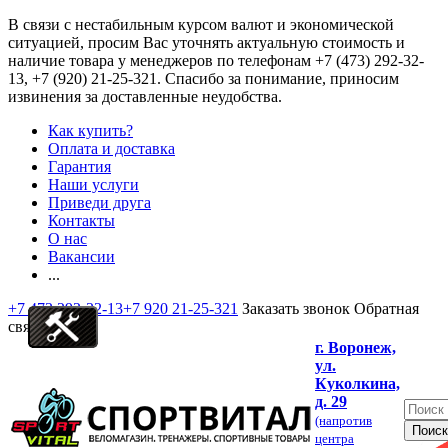
В связи с нестабильным курсом валют и экономической
ситуацией, просим Вас уточнять актуальную стоимость и
наличие товара у менеджеров по телефонам
+7 (473) 292-32-
13, +7 (920) 21-25-321
. Спасибо за понимание, приносим
извинения за доставленные неудобства.
Как купить?
Оплата и доставка
Гарантия
Наши услуги
Приведи друга
Контакты
О нас
Вакансии
...
+7 473 292-32-13
+7 920 21-25-321
Заказать звонок
Обратная
связь
г. Воронеж,
ул.
Куколкина,
д. 29
(напротив
центра