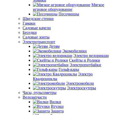
домики
Мягкое
игровое оборудование
Песочницы
Шведские стенки
Гамаки
Садовые качели
Беседки
Садовые зонты
Электротранспорт
Детям
Экомобилики
Электро велорикши
Скейты и Ролики
Электропитбайки
Гольф-кары
Электро
Квадроциклы
Электромобили
Электроскутеры
Часы, пульсометры
Велозапчасти
Вилки
Втулки
Защита