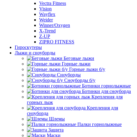
Vectra Fitness
Vision
Wayflex
Weider
Winner/Oxygen
X-Trend
Z-UP
ZIPRO FITNESS
Гироскутеры
Лыжи и сноуборды
Беговые лыжи
Горные лыжи
Горные лыжи б/у
Сноуборды
Сноуборды б/у
Ботинки горнолыжные
Ботинки для сноуборда
Крепления для
горных лыж
Крепления для
сноуборда
Шлемы
Палки горнолыжные
Защита
Маски