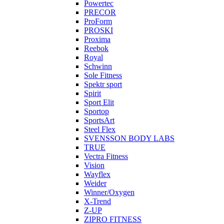
Powertec
PRECOR
ProForm
PROSKI
Proxima
Reebok
Royal
Schwinn
Sole Fitness
Spektr sport
Spirit
Sport Elit
Sportop
SportsArt
Steel Flex
SVENSSON BODY LABS
TRUE
Vectra Fitness
Vision
Wayflex
Weider
Winner/Oxygen
X-Trend
Z-UP
ZIPRO FITNESS