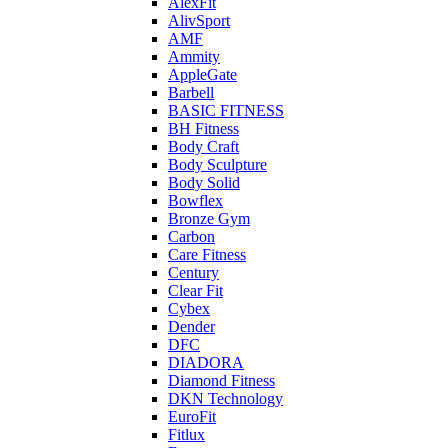
AlexFit
AlivSport
AMF
Ammity
AppleGate
Barbell
BASIC FITNESS
BH Fitness
Body Craft
Body Sculpture
Body Solid
Bowflex
Bronze Gym
Carbon
Care Fitness
Century
Clear Fit
Cybex
Dender
DFC
DIADORA
Diamond Fitness
DKN Technology
EuroFit
Fitlux