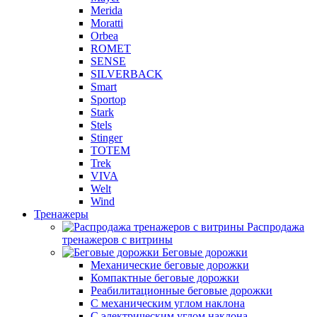
Merida
Moratti
Orbea
ROMET
SENSE
SILVERBACK
Smart
Sportop
Stark
Stels
Stinger
TOTEM
Trek
VIVA
Welt
Wind
Тренажеры
Распродажа
тренажеров с витрины
Беговые дорожки
Механические беговые дорожки
Компактные беговые дорожки
Реабилитационные беговые дорожки
С механическим углом наклона
С электрическим углом наклона