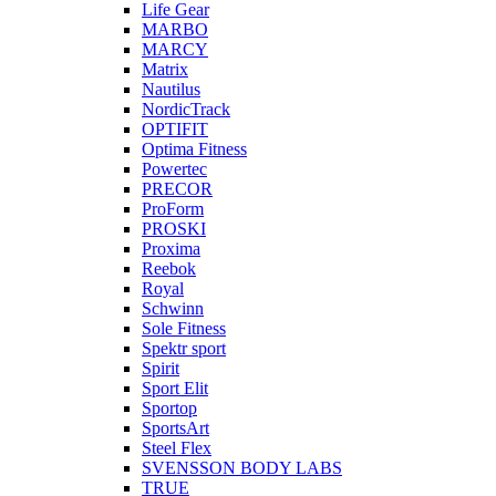
Life Gear
MARBO
MARCY
Matrix
Nautilus
NordicTrack
OPTIFIT
Optima Fitness
Powertec
PRECOR
ProForm
PROSKI
Proxima
Reebok
Royal
Schwinn
Sole Fitness
Spektr sport
Spirit
Sport Elit
Sportop
SportsArt
Steel Flex
SVENSSON BODY LABS
TRUE