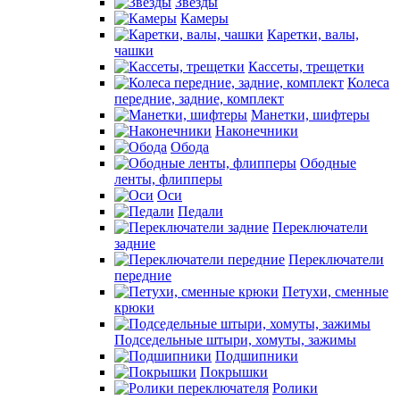
Звезды
Камеры
Каретки, валы,
чашки
Кассеты, трещетки
Колеса
передние, задние, комплект
Манетки, шифтеры
Наконечники
Обода
Ободные
ленты, флипперы
Оси
Педали
Переключатели
задние
Переключатели
передние
Петухи, сменные
крюки
Подседельные штыри, хомуты, зажимы
Подшипники
Покрышки
Ролики