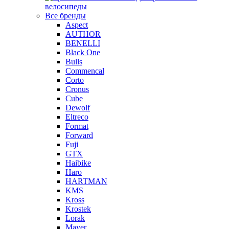
велосипеды
Все бренды
Aspect
AUTHOR
BENELLI
Black One
Bulls
Commencal
Corto
Cronus
Cube
Dewolf
Eltreco
Format
Forward
Fuji
GTX
Haibike
Haro
HARTMAN
KMS
Kross
Krostek
Lorak
Mayer