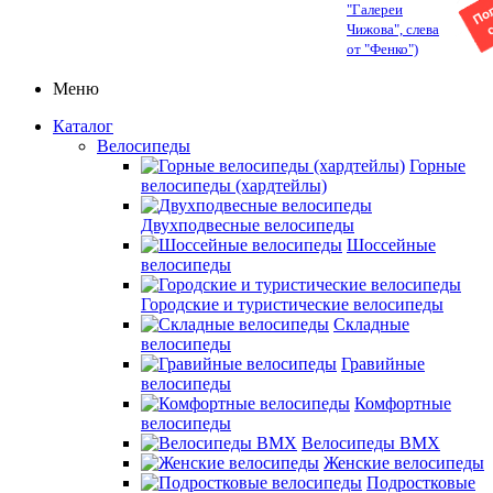
"Галереи
Чижова", слева
от "Фенко")
Меню
Каталог
Велосипеды
Горные
велосипеды (хардтейлы)
Двухподвесные велосипеды
Шоссейные
велосипеды
Городские и туристические велосипеды
Складные
велосипеды
Гравийные
велосипеды
Комфортные
велосипеды
Велосипеды BMX
Женские велосипеды
Подростковые