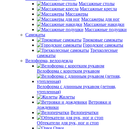
Массажные столы
Массажные кресла
Массажеры
Массажеры для ног
Массажные накидки
Массажные подушки
Самокаты
Трюковые самокаты
Городские самокаты
Трехколесные
самокаты
Велоформа, велоодежда
Велоформа с коротким рукавом
Велоформа с длинным рукавом (летняя,
утепленная)
Жилеты
Ветровки и
дождевики
Велоперчатки
Обтекатели для рук, ног и стоп
Очки