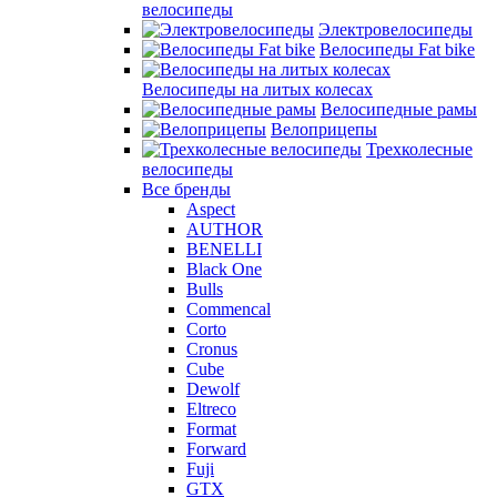
велосипеды
Электровелосипеды
Велосипеды Fat bike
Велосипеды на литых колесах
Велосипедные рамы
Велоприцепы
Трехколесные
велосипеды
Все бренды
Aspect
AUTHOR
BENELLI
Black One
Bulls
Commencal
Corto
Cronus
Cube
Dewolf
Eltreco
Format
Forward
Fuji
GTX