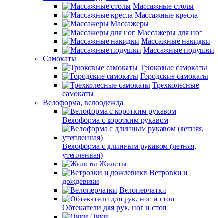
Массажные столы
Массажные кресла
Массажеры
Массажеры для ног
Массажные накидки
Массажные подушки
Самокаты
Трюковые самокаты
Городские самокаты
Трехколесные
самокаты
Велоформа, велоодежда
Велоформа с коротким рукавом
Велоформа с длинным рукавом (летняя,
утепленная)
Жилеты
Ветровки и
дождевики
Велоперчатки
Обтекатели для рук, ног и стоп
Очки