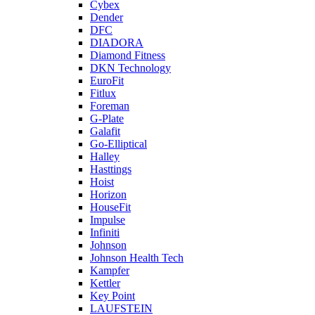
Cybex
Dender
DFC
DIADORA
Diamond Fitness
DKN Technology
EuroFit
Fitlux
Foreman
G-Plate
Galafit
Go-Elliptical
Halley
Hasttings
Hoist
Horizon
HouseFit
Impulse
Infiniti
Johnson
Johnson Health Tech
Kampfer
Kettler
Key Point
LAUFSTEIN