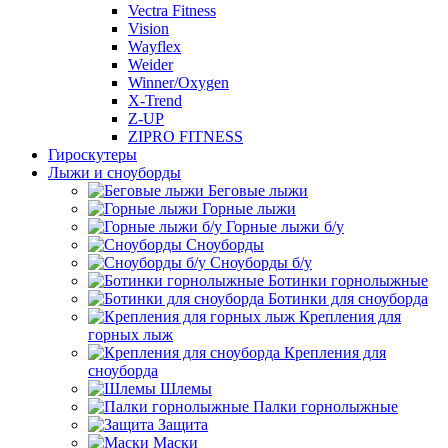
Vectra Fitness
Vision
Wayflex
Weider
Winner/Oxygen
X-Trend
Z-UP
ZIPRO FITNESS
Гироскутеры
Лыжи и сноуборды
Беговые лыжи
Горные лыжи
Горные лыжи б/у
Сноуборды
Сноуборды б/у
Ботинки горнолыжные
Ботинки для сноуборда
Крепления для
горных лыж
Крепления для
сноуборда
Шлемы
Палки горнолыжные
Защита
Маски