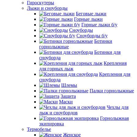
Гироскутеры
Лыжи и сноуборды
Беговые лыжи
Горные лыжи
Горные лыжи б/у
Сноуборды
Сноуборды б/у
Ботинки
горнолыжные
Ботинки для
сноуборда
Крепления
для горных лыж
Крепления для
сноуборда
Шлемы
Палки горнолыжные
Защита
Маски
Чехлы для
лыж и сноубордов
Горнолыжная
экипировка
Термобелье
Женское