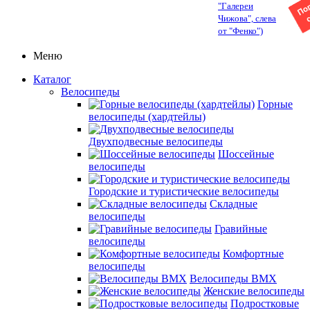
"Галереи
Чижова", слева
от "Фенко")
Меню
Каталог
Велосипеды
Горные
велосипеды (хардтейлы)
Двухподвесные велосипеды
Шоссейные
велосипеды
Городские и туристические велосипеды
Складные
велосипеды
Гравийные
велосипеды
Комфортные
велосипеды
Велосипеды BMX
Женские велосипеды
Подростковые