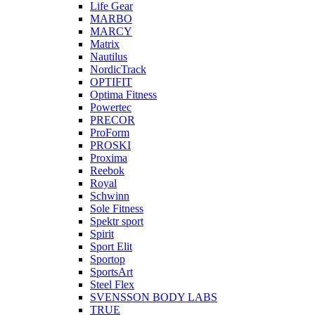
Life Gear
MARBO
MARCY
Matrix
Nautilus
NordicTrack
OPTIFIT
Optima Fitness
Powertec
PRECOR
ProForm
PROSKI
Proxima
Reebok
Royal
Schwinn
Sole Fitness
Spektr sport
Spirit
Sport Elit
Sportop
SportsArt
Steel Flex
SVENSSON BODY LABS
TRUE