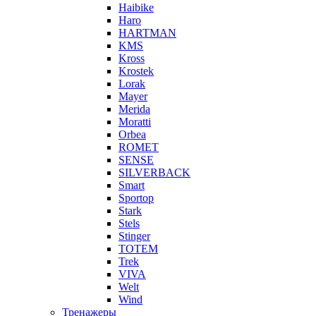
Haibike
Haro
HARTMAN
KMS
Kross
Krostek
Lorak
Mayer
Merida
Moratti
Orbea
ROMET
SENSE
SILVERBACK
Smart
Sportop
Stark
Stels
Stinger
TOTEM
Trek
VIVA
Welt
Wind
Тренажеры