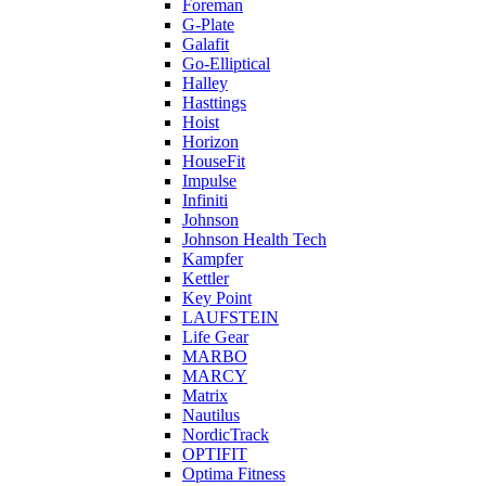
Foreman
G-Plate
Galafit
Go-Elliptical
Halley
Hasttings
Hoist
Horizon
HouseFit
Impulse
Infiniti
Johnson
Johnson Health Tech
Kampfer
Kettler
Key Point
LAUFSTEIN
Life Gear
MARBO
MARCY
Matrix
Nautilus
NordicTrack
OPTIFIT
Optima Fitness