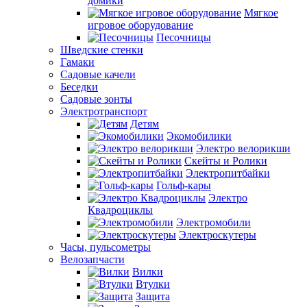
домики
Мягкое
игровое оборудование
Песочницы
Шведские стенки
Гамаки
Садовые качели
Беседки
Садовые зонты
Электротранспорт
Детям
Экомобилики
Электро велорикши
Скейты и Ролики
Электропитбайки
Гольф-кары
Электро
Квадроциклы
Электромобили
Электроскутеры
Часы, пульсометры
Велозапчасти
Вилки
Втулки
Защита