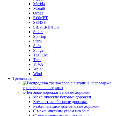
Merida
Moratti
Orbea
ROMET
SENSE
SILVERBACK
Smart
Sportop
Stark
Stels
Stinger
TOTEM
Trek
VIVA
Welt
Wind
Тренажеры
Распродажа
тренажеров с витрины
Беговые дорожки
Механические беговые дорожки
Компактные беговые дорожки
Реабилитационные беговые дорожки
С механическим углом наклона
С электрическим углом наклона