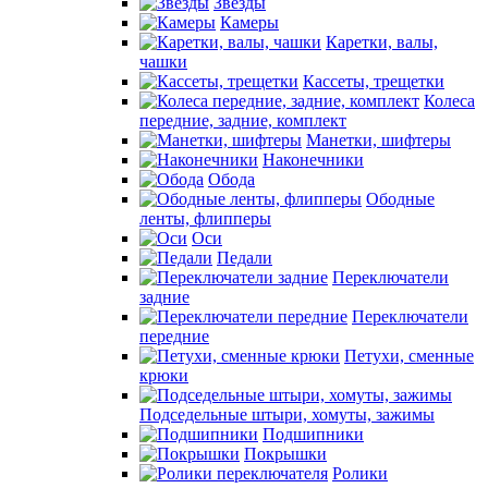
Звезды
Камеры
Каретки, валы,
чашки
Кассеты, трещетки
Колеса
передние, задние, комплект
Манетки, шифтеры
Наконечники
Обода
Ободные
ленты, флипперы
Оси
Педали
Переключатели
задние
Переключатели
передние
Петухи, сменные
крюки
Подседельные штыри, хомуты, зажимы
Подшипники
Покрышки
Ролики