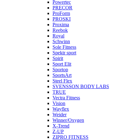
Powertec
PRECOR
ProForm
PROSKI
Proxima
Reebok
Royal
Schwinn
Sole Fitness
Spektr sport
Spirit
Sport Elit
Sportop
SportsArt
Steel Flex
SVENSSON BODY LABS
TRUE
Vectra Fitness
Vision
Wayflex
Weider
Winner/Oxygen
X-Trend
Z-UP
ZIPRO FITNESS