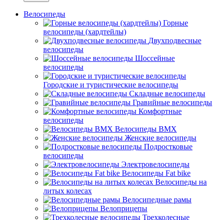
Велосипеды
Горные
велосипеды (хардтейлы)
Двухподвесные
велосипеды
Шоссейные
велосипеды
Городские и туристические велосипеды
Складные велосипеды
Гравийные велосипеды
Комфортные
велосипеды
Велосипеды BMX
Женские велосипеды
Подростковые
велосипеды
Электровелосипеды
Велосипеды Fat bike
Велосипеды на
литых колесах
Велосипедные рамы
Велоприцепы
Трехколесные