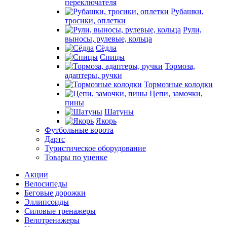
переключателя
Рубашки,
тросики, оплетки
Рули,
выносы, рулевые, кольца
Сёдла
Спицы
Тормоза,
адаптеры, ручки
Тормозные колодки
Цепи, замочки,
пины
Шатуны
Якорь
Футбольные ворота
Дартс
Туристическое оборудование
Товары по уценке
Акции
Велосипеды
Беговые дорожки
Эллипсоиды
Силовые тренажеры
Велотренажеры