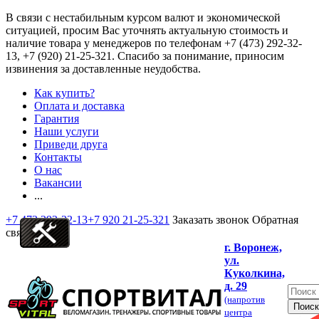
В связи с нестабильным курсом валют и экономической
ситуацией, просим Вас уточнять актуальную стоимость и
наличие товара у менеджеров по телефонам
+7 (473) 292-32-
13, +7 (920) 21-25-321
. Спасибо за понимание, приносим
извинения за доставленные неудобства.
Как купить?
Оплата и доставка
Гарантия
Наши услуги
Приведи друга
Контакты
О нас
Вакансии
...
+7 473 292-32-13
+7 920 21-25-321
Заказать звонок
Обратная
связь
г. Воронеж,
ул.
Куколкина,
д. 29
(напротив
центра