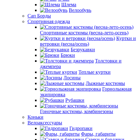
Шлема
Велообувь
Сап Борды
Спортивная одежда
Спортивные костюмы (весна-лето-осень)
Куртки и
ветровки (весна/осень)
Безрукавки
Брюки
Толстовки и
джемпера
Теплые куртки
Лосины
Лыжные костюмы
Горнолыжная
экипировка
Рубашки
Гоночные костюмы, комбинезоны
Коньки
Велоаксессуары
Гидропаки
Фары, габариты
Сумки и бардачки