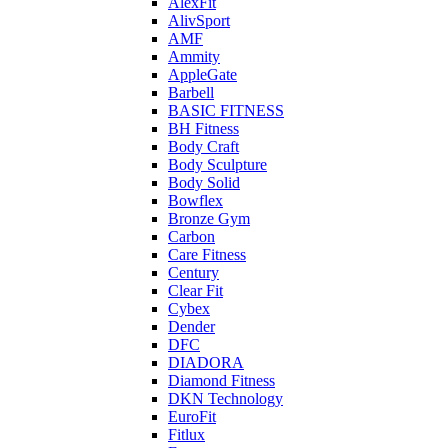
AlexFit
AlivSport
AMF
Ammity
AppleGate
Barbell
BASIC FITNESS
BH Fitness
Body Craft
Body Sculpture
Body Solid
Bowflex
Bronze Gym
Carbon
Care Fitness
Century
Clear Fit
Cybex
Dender
DFC
DIADORA
Diamond Fitness
DKN Technology
EuroFit
Fitlux