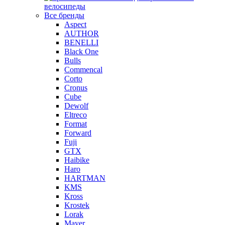
велосипеды
Все бренды
Aspect
AUTHOR
BENELLI
Black One
Bulls
Commencal
Corto
Cronus
Cube
Dewolf
Eltreco
Format
Forward
Fuji
GTX
Haibike
Haro
HARTMAN
KMS
Kross
Krostek
Lorak
Mayer