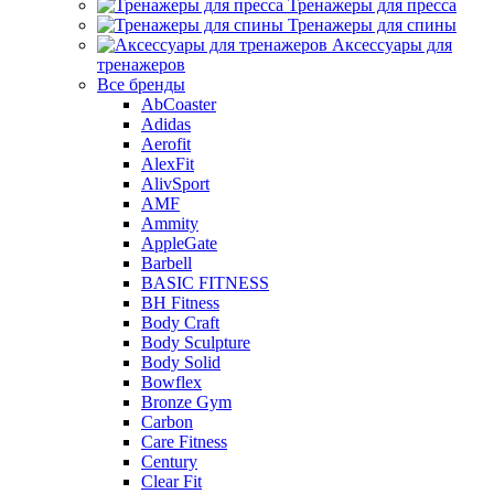
Тренажеры для пресса
Тренажеры для спины
Аксессуары для
тренажеров
Все бренды
AbCoaster
Adidas
Aerofit
AlexFit
AlivSport
AMF
Ammity
AppleGate
Barbell
BASIC FITNESS
BH Fitness
Body Craft
Body Sculpture
Body Solid
Bowflex
Bronze Gym
Carbon
Care Fitness
Century
Clear Fit