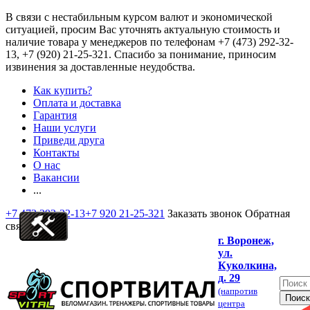
В связи с нестабильным курсом валют и экономической
ситуацией, просим Вас уточнять актуальную стоимость и
наличие товара у менеджеров по телефонам
+7 (473) 292-32-
13, +7 (920) 21-25-321
. Спасибо за понимание, приносим
извинения за доставленные неудобства.
Как купить?
Оплата и доставка
Гарантия
Наши услуги
Приведи друга
Контакты
О нас
Вакансии
...
+7 473 292-32-13
+7 920 21-25-321
Заказать звонок
Обратная
связь
г. Воронеж,
ул.
Куколкина,
д. 29
(напротив
центра