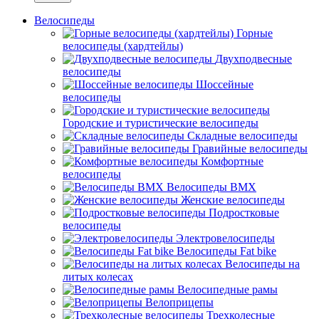
Велосипеды
Горные
велосипеды (хардтейлы)
Двухподвесные
велосипеды
Шоссейные
велосипеды
Городские и туристические велосипеды
Складные велосипеды
Гравийные велосипеды
Комфортные
велосипеды
Велосипеды BMX
Женские велосипеды
Подростковые
велосипеды
Электровелосипеды
Велосипеды Fat bike
Велосипеды на
литых колесах
Велосипедные рамы
Велоприцепы
Трехколесные