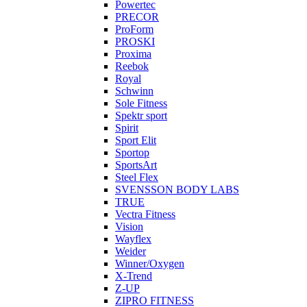
Powertec
PRECOR
ProForm
PROSKI
Proxima
Reebok
Royal
Schwinn
Sole Fitness
Spektr sport
Spirit
Sport Elit
Sportop
SportsArt
Steel Flex
SVENSSON BODY LABS
TRUE
Vectra Fitness
Vision
Wayflex
Weider
Winner/Oxygen
X-Trend
Z-UP
ZIPRO FITNESS