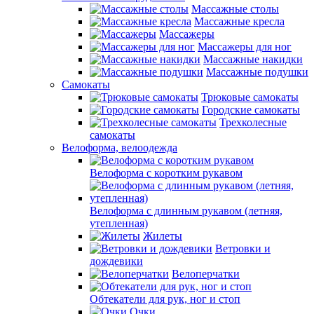
Массажные столы
Массажные кресла
Массажеры
Массажеры для ног
Массажные накидки
Массажные подушки
Самокаты
Трюковые самокаты
Городские самокаты
Трехколесные
самокаты
Велоформа, велоодежда
Велоформа с коротким рукавом
Велоформа с длинным рукавом (летняя,
утепленная)
Жилеты
Ветровки и
дождевики
Велоперчатки
Обтекатели для рук, ног и стоп
Очки