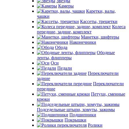
Звезды
Камеры
Каретки, валы,
чашки
Кассеты, трещетки
Колеса
передние, задние, комплект
Манетки, шифтеры
Наконечники
Обода
Ободные
ленты, флипперы
Оси
Педали
Переключатели
задние
Переключатели
передние
Петухи, сменные
крюки
Подседельные штыри, хомуты, зажимы
Подшипники
Покрышки
Ролики