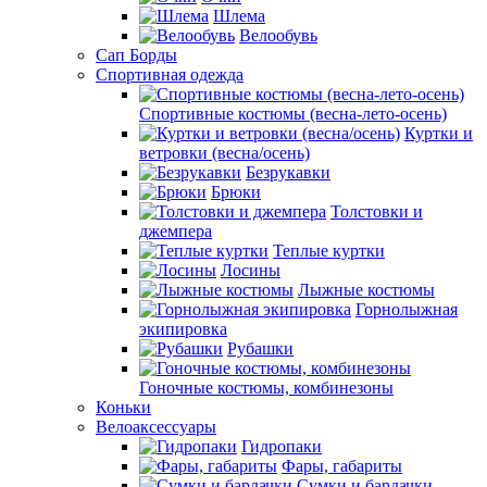
Шлема
Велообувь
Сап Борды
Спортивная одежда
Спортивные костюмы (весна-лето-осень)
Куртки и
ветровки (весна/осень)
Безрукавки
Брюки
Толстовки и
джемпера
Теплые куртки
Лосины
Лыжные костюмы
Горнолыжная
экипировка
Рубашки
Гоночные костюмы, комбинезоны
Коньки
Велоаксессуары
Гидропаки
Фары, габариты
Сумки и бардачки