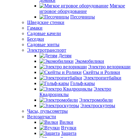
домики
Мягкое
игровое оборудование
Песочницы
Шведские стенки
Гамаки
Садовые качели
Беседки
Садовые зонты
Электротранспорт
Детям
Экомобилики
Электро велорикши
Скейты и Ролики
Электропитбайки
Гольф-кары
Электро
Квадроциклы
Электромобили
Электроскутеры
Часы, пульсометры
Велозапчасти
Вилки
Втулки
Защита