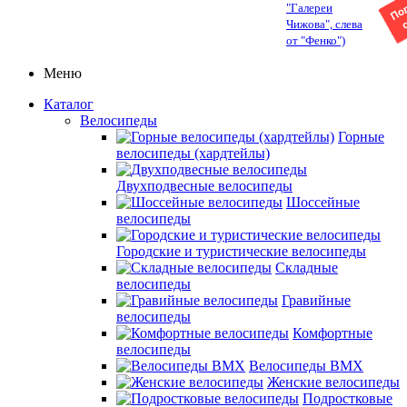
"Галереи
Чижова", слева
от "Фенко")
Меню
Каталог
Велосипеды
Горные
велосипеды (хардтейлы)
Двухподвесные велосипеды
Шоссейные
велосипеды
Городские и туристические велосипеды
Складные
велосипеды
Гравийные
велосипеды
Комфортные
велосипеды
Велосипеды BMX
Женские велосипеды
Подростковые