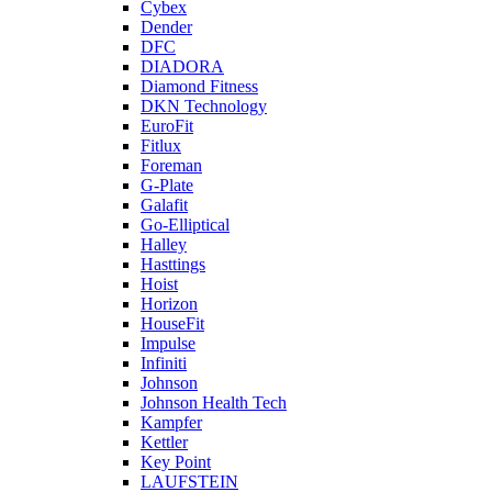
Cybex
Dender
DFC
DIADORA
Diamond Fitness
DKN Technology
EuroFit
Fitlux
Foreman
G-Plate
Galafit
Go-Elliptical
Halley
Hasttings
Hoist
Horizon
HouseFit
Impulse
Infiniti
Johnson
Johnson Health Tech
Kampfer
Kettler
Key Point
LAUFSTEIN