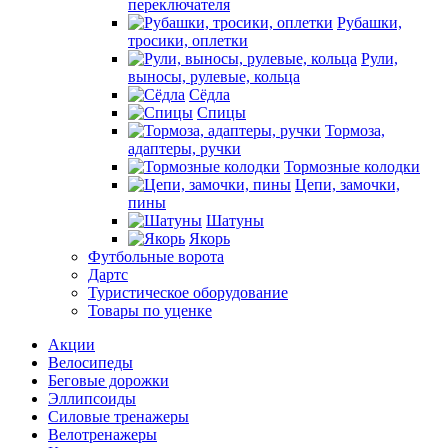
переключателя
Рубашки,
тросики, оплетки
Рули,
выносы, рулевые, кольца
Сёдла
Спицы
Тормоза,
адаптеры, ручки
Тормозные колодки
Цепи, замочки,
пины
Шатуны
Якорь
Футбольные ворота
Дартс
Туристическое оборудование
Товары по уценке
Акции
Велосипеды
Беговые дорожки
Эллипсоиды
Силовые тренажеры
Велотренажеры