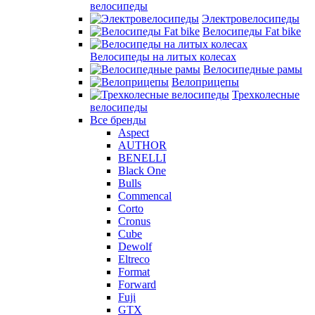
велосипеды
Электровелосипеды
Велосипеды Fat bike
Велосипеды на литых колесах
Велосипедные рамы
Велоприцепы
Трехколесные
велосипеды
Все бренды
Aspect
AUTHOR
BENELLI
Black One
Bulls
Commencal
Corto
Cronus
Cube
Dewolf
Eltreco
Format
Forward
Fuji
GTX