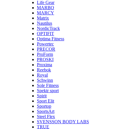
Life Gear
MARBO
MARCY
Matrix
Nautilus
NordicTrack
OPTIFIT
Optima Fitness
Powertec
PRECOR
ProForm
PROSKI
Proxima
Reebok
Royal
Schwinn
Sole Fitness
Spektr sport
Spirit
Sport Elit
Sportop
SportsArt
Steel Flex
SVENSSON BODY LABS
TRUE