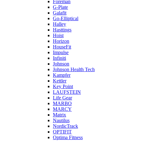
Foreman
G-Plate
Galafit
Go-Elliptical
Halley
Hasttings
Hoist
Horizon
HouseFit
Impulse
Infiniti
Johnson
Johnson Health Tech
Kampfer
Kettler
Key Point
LAUFSTEIN
Life Gear
MARBO
MARCY
Matrix
Nautilus
NordicTrack
OPTIFIT
Optima Fitness