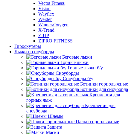
Vectra Fitness
Vision
Wayflex
Weider
Winner/Oxygen
X-Trend
Z-UP
ZIPRO FITNESS
Гироскутеры
Лыжи и сноуборды
Беговые лыжи
Горные лыжи
Горные лыжи б/у
Сноуборды
Сноуборды б/у
Ботинки горнолыжные
Ботинки для сноуборда
Крепления для
горных лыж
Крепления для
сноуборда
Шлемы
Палки горнолыжные
Защита
Маски