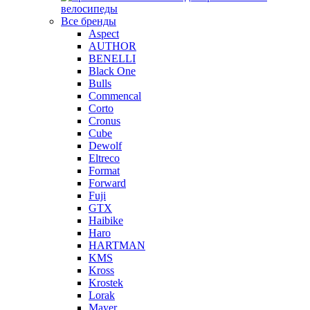
велосипеды
Все бренды
Aspect
AUTHOR
BENELLI
Black One
Bulls
Commencal
Corto
Cronus
Cube
Dewolf
Eltreco
Format
Forward
Fuji
GTX
Haibike
Haro
HARTMAN
KMS
Kross
Krostek
Lorak
Mayer