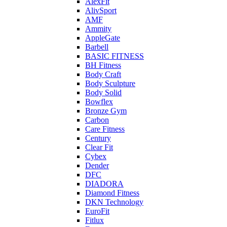
AlexFit
AlivSport
AMF
Ammity
AppleGate
Barbell
BASIC FITNESS
BH Fitness
Body Craft
Body Sculpture
Body Solid
Bowflex
Bronze Gym
Carbon
Care Fitness
Century
Clear Fit
Cybex
Dender
DFC
DIADORA
Diamond Fitness
DKN Technology
EuroFit
Fitlux