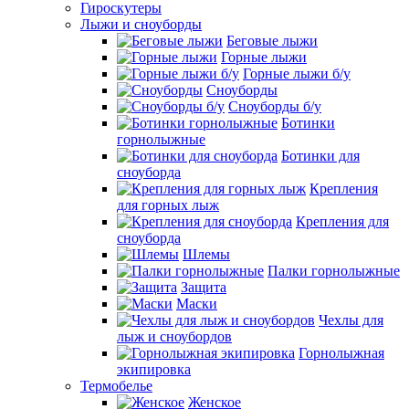
Гироскутеры
Лыжи и сноуборды
Беговые лыжи
Горные лыжи
Горные лыжи б/у
Сноуборды
Сноуборды б/у
Ботинки
горнолыжные
Ботинки для
сноуборда
Крепления
для горных лыж
Крепления для
сноуборда
Шлемы
Палки горнолыжные
Защита
Маски
Чехлы для
лыж и сноубордов
Горнолыжная
экипировка
Термобелье
Женское