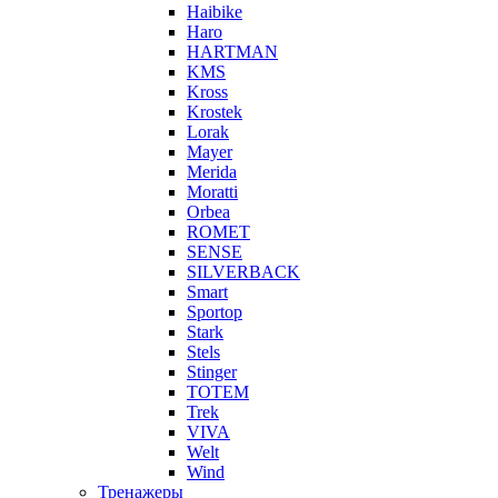
Haibike
Haro
HARTMAN
KMS
Kross
Krostek
Lorak
Mayer
Merida
Moratti
Orbea
ROMET
SENSE
SILVERBACK
Smart
Sportop
Stark
Stels
Stinger
TOTEM
Trek
VIVA
Welt
Wind
Тренажеры