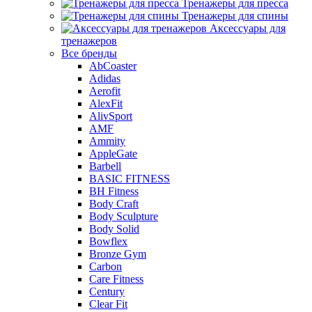
Тренажеры для пресса
Тренажеры для спины
Аксессуары для
тренажеров
Все бренды
AbCoaster
Adidas
Aerofit
AlexFit
AlivSport
AMF
Ammity
AppleGate
Barbell
BASIC FITNESS
BH Fitness
Body Craft
Body Sculpture
Body Solid
Bowflex
Bronze Gym
Carbon
Care Fitness
Century
Clear Fit