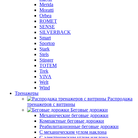
Merida
Moratti
Orbea
ROMET
SENSE
SILVERBACK
Smart
Sportop
Stark
Stels
Stinger
TOTEM
Trek
VIVA
Welt
Wind
Тренажеры
Распродажа
тренажеров с витрины
Беговые дорожки
Механические беговые дорожки
Компактные беговые дорожки
Реабилитационные беговые дорожки
С механическим углом наклона
С электрическим углом наклона