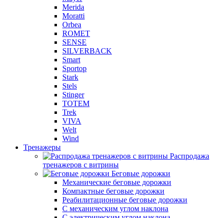
Merida
Moratti
Orbea
ROMET
SENSE
SILVERBACK
Smart
Sportop
Stark
Stels
Stinger
TOTEM
Trek
VIVA
Welt
Wind
Тренажеры
Распродажа
тренажеров с витрины
Беговые дорожки
Механические беговые дорожки
Компактные беговые дорожки
Реабилитационные беговые дорожки
С механическим углом наклона
С электрическим углом наклона