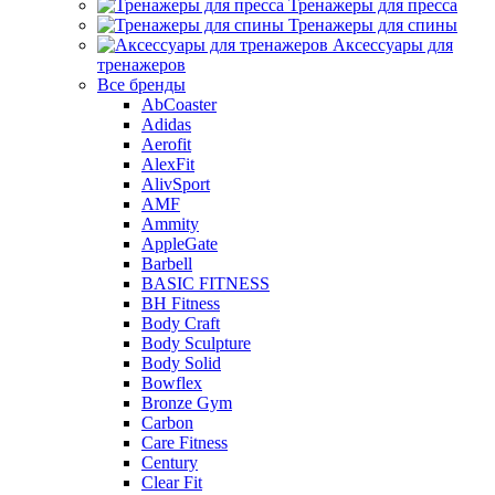
Тренажеры для пресса
Тренажеры для спины
Аксессуары для
тренажеров
Все бренды
AbCoaster
Adidas
Aerofit
AlexFit
AlivSport
AMF
Ammity
AppleGate
Barbell
BASIC FITNESS
BH Fitness
Body Craft
Body Sculpture
Body Solid
Bowflex
Bronze Gym
Carbon
Care Fitness
Century
Clear Fit