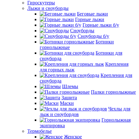
Гироскутеры
Лыжи и сноуборды
Беговые лыжи
Горные лыжи
Горные лыжи б/у
Сноуборды
Сноуборды б/у
Ботинки
горнолыжные
Ботинки для
сноуборда
Крепления
для горных лыж
Крепления для
сноуборда
Шлемы
Палки горнолыжные
Защита
Маски
Чехлы для
лыж и сноубордов
Горнолыжная
экипировка
Термобелье
Женское