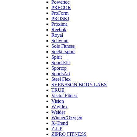
Powertec
PRECOR
ProForm
PROSKI
Proxima
Reebok
Royal
Schwinn
Sole Fitness
Spektr sport
Spirit
Sport Elit
Sportop
SportsArt
Steel Flex
SVENSSON BODY LABS
TRUE
Vectra Fitness
Vision
Wayflex
Weider
Winner/Oxygen
X-Trend
Z-UP
ZIPRO FITNESS