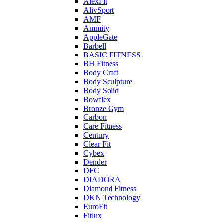
AlexFit
AlivSport
AMF
Ammity
AppleGate
Barbell
BASIC FITNESS
BH Fitness
Body Craft
Body Sculpture
Body Solid
Bowflex
Bronze Gym
Carbon
Care Fitness
Century
Clear Fit
Cybex
Dender
DFC
DIADORA
Diamond Fitness
DKN Technology
EuroFit
Fitlux