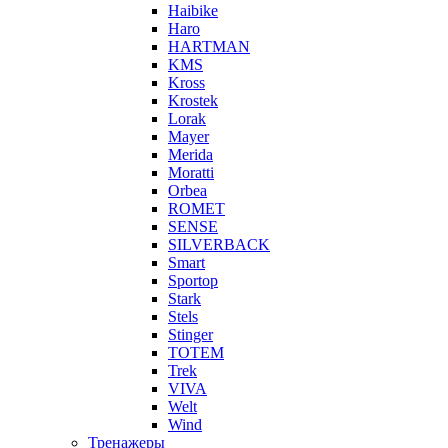
Haibike
Haro
HARTMAN
KMS
Kross
Krostek
Lorak
Mayer
Merida
Moratti
Orbea
ROMET
SENSE
SILVERBACK
Smart
Sportop
Stark
Stels
Stinger
TOTEM
Trek
VIVA
Welt
Wind
Тренажеры