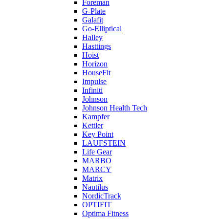
Foreman
G-Plate
Galafit
Go-Elliptical
Halley
Hasttings
Hoist
Horizon
HouseFit
Impulse
Infiniti
Johnson
Johnson Health Tech
Kampfer
Kettler
Key Point
LAUFSTEIN
Life Gear
MARBO
MARCY
Matrix
Nautilus
NordicTrack
OPTIFIT
Optima Fitness