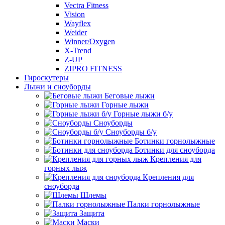
Vectra Fitness
Vision
Wayflex
Weider
Winner/Oxygen
X-Trend
Z-UP
ZIPRO FITNESS
Гироскутеры
Лыжи и сноуборды
Беговые лыжи
Горные лыжи
Горные лыжи б/у
Сноуборды
Сноуборды б/у
Ботинки горнолыжные
Ботинки для сноуборда
Крепления для
горных лыж
Крепления для
сноуборда
Шлемы
Палки горнолыжные
Защита
Маски