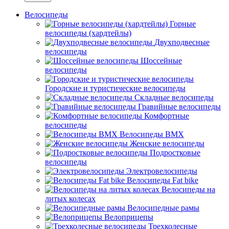
Велосипеды
Горные
велосипеды (хардтейлы)
Двухподвесные
велосипеды
Шоссейные
велосипеды
Городские и туристические велосипеды
Складные велосипеды
Гравийные велосипеды
Комфортные
велосипеды
Велосипеды BMX
Женские велосипеды
Подростковые
велосипеды
Электровелосипеды
Велосипеды Fat bike
Велосипеды на
литых колесах
Велосипедные рамы
Велоприцепы
Трехколесные