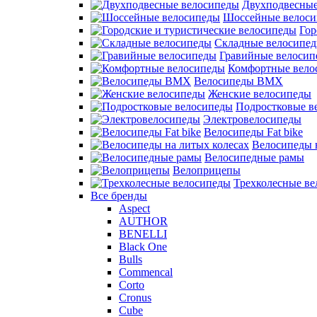
Двухподвесные
Шоссейные велос
Гор
Складные велосипе
Гравийные велосип
Комфортные вело
Велосипеды BMX
Женские велосипеды
Подростковые в
Электровелосипеды
Велосипеды Fat bike
Велосипеды 
Велосипедные рамы
Велоприцепы
Трехколесные в
Все бренды
Aspect
AUTHOR
BENELLI
Black One
Bulls
Commencal
Corto
Cronus
Cube