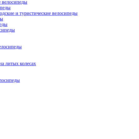
 велосипеды
ипеды
одские и туристические велосипеды
ды
еды
сипеды
елосипеды
на литых колесах
елосипеды