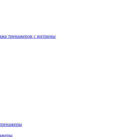
ажа тренажеров с витрины
тренажеры
нажеры