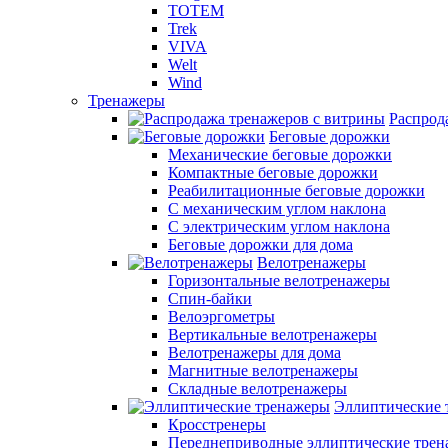
TOTEM
Trek
VIVA
Welt
Wind
Тренажеры
Распрод
Беговые дорожки
Механические беговые дорожки
Компактные беговые дорожки
Реабилитационные беговые дорожки
С механическим углом наклона
С электрическим углом наклона
Беговые дорожки для дома
Велотренажеры
Горизонтальные велотренажеры
Спин-байки
Велоэргометры
Вертикальные велотренажеры
Велотренажеры для дома
Магнитные велотренажеры
Складные велотренажеры
Эллиптические 
Кросстренеры
Переднеприводные эллиптические тре