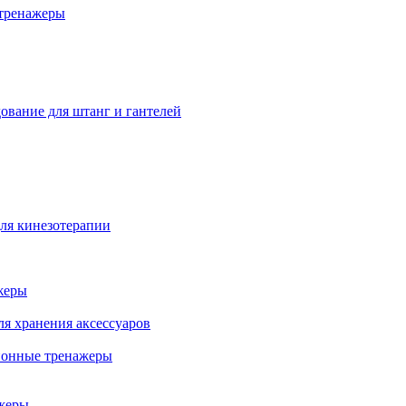
тренажеры
ование для штанг и гантелей
ля кинезотерапии
жеры
ля хранения аксессуаров
ионные тренажеры
жеры