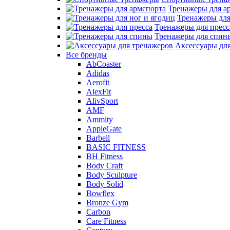
Тренажеры для а
Тренажеры для
Тренажеры для пресс
Тренажеры для спин
Аксессуары дл
Все бренды
AbCoaster
Adidas
Aerofit
AlexFit
AlivSport
AMF
Ammity
AppleGate
Barbell
BASIC FITNESS
BH Fitness
Body Craft
Body Sculpture
Body Solid
Bowflex
Bronze Gym
Carbon
Care Fitness