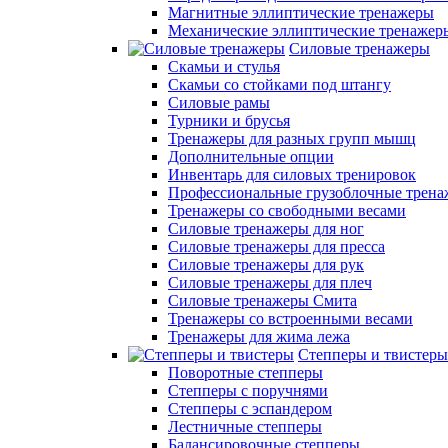
Магнитные эллиптические тренажеры
Механические эллиптические тренажер
Силовые тренажеры
Скамьи и стулья
Скамьи со стойками под штангу
Силовые рамы
Турники и брусья
Тренажеры для разных групп мышц
Дополнительные опции
Инвентарь для силовых тренировок
Профессиональные грузоблочные трен
Тренажеры со свободными весами
Силовые тренажеры для ног
Силовые тренажеры для пресса
Силовые тренажеры для рук
Силовые тренажеры для плеч
Силовые тренажеры Смита
Тренажеры со встроенными весами
Тренажеры для жима лежа
Степперы и твистеры
Поворотные степперы
Степперы с поручнями
Степперы с эспандером
Лестничные степперы
Балансировочные степперы