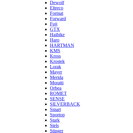
Dewolf
Eltreco
Format
Forward
Fuji
GTX
Haibike
Haro
HARTMAN
KMS
Kross
Krostek
Lorak
Mayer
Merida
Moratti
Orbea
ROMET
SENSE
SILVERBACK
Smart
Sportop
Stark
Stels
Stinger