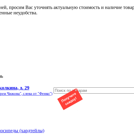
ией, просим Вас уточнять актуальную стоимость и наличие това
енные неудобства.
зь
колкина, д. 29
реи Чижова", слева от "Фенко")
лосипеды (хардтейлы)