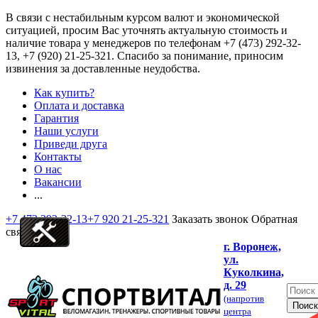
В связи с нестабильным курсом валют и экономической
ситуацией, просим Вас уточнять актуальную стоимость и
наличие товара у менеджеров по телефонам
+7 (473) 292-32-
13, +7 (920) 21-25-321
. Спасибо за понимание, приносим
извинения за доставленные неудобства.
Как купить?
Оплата и доставка
Гарантия
Наши услуги
Приведи друга
Контакты
О нас
Вакансии
...
+7 473 292-32-13
+7 920 21-25-321
Заказать звонок
Обратная
связь
г. Воронеж,
ул.
Куколкина,
д. 29
(напротив
центра