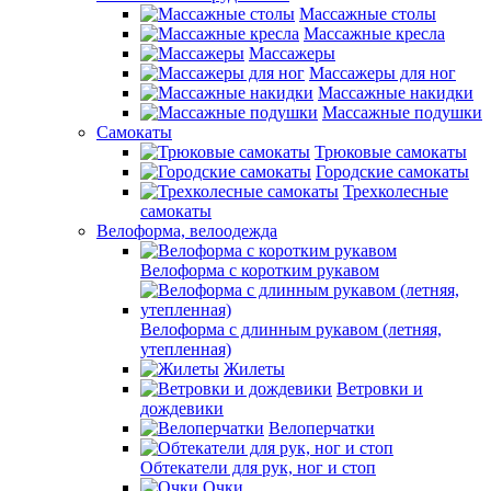
Массажные столы
Массажные кресла
Массажеры
Массажеры для ног
Массажные накидки
Массажные подушки
Самокаты
Трюковые самокаты
Городские самокаты
Трехколесные
самокаты
Велоформа, велоодежда
Велоформа с коротким рукавом
Велоформа с длинным рукавом (летняя,
утепленная)
Жилеты
Ветровки и
дождевики
Велоперчатки
Обтекатели для рук, ног и стоп
Очки