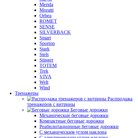
Merida
Moratti
Orbea
ROMET
SENSE
SILVERBACK
Smart
Sportop
Stark
Stels
Stinger
TOTEM
Trek
VIVA
Welt
Wind
Тренажеры
Распродажа
тренажеров с витрины
Беговые дорожки
Механические беговые дорожки
Компактные беговые дорожки
Реабилитационные беговые дорожки
С механическим углом наклона
С электрическим углом наклона