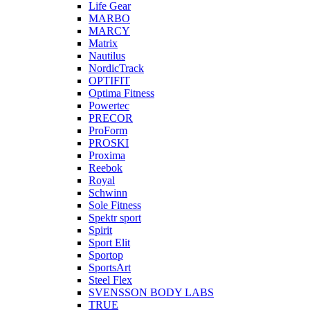
Life Gear
MARBO
MARCY
Matrix
Nautilus
NordicTrack
OPTIFIT
Optima Fitness
Powertec
PRECOR
ProForm
PROSKI
Proxima
Reebok
Royal
Schwinn
Sole Fitness
Spektr sport
Spirit
Sport Elit
Sportop
SportsArt
Steel Flex
SVENSSON BODY LABS
TRUE