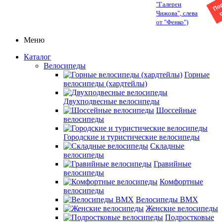
"Галереи
Чижова", слева
от "Фенко")
Меню
Каталог
Велосипеды
Горные
велосипеды (хардтейлы)
Двухподвесные велосипеды
Шоссейные
велосипеды
Городские и туристические велосипеды
Складные
велосипеды
Гравийные
велосипеды
Комфортные
велосипеды
Велосипеды BMX
Женские велосипеды
Подростковые