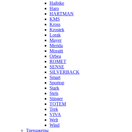
Haibike
Haro
HARTMAN
KMS
Kross
Krostek
Lorak
Mayer
Merida
Moratti
Orbea
ROMET
SENSE
SILVERBACK
Smart
Sportop
Stark
Stels
Stinger
TOTEM
Trek
VIVA
Welt
Wind
Тренажеры