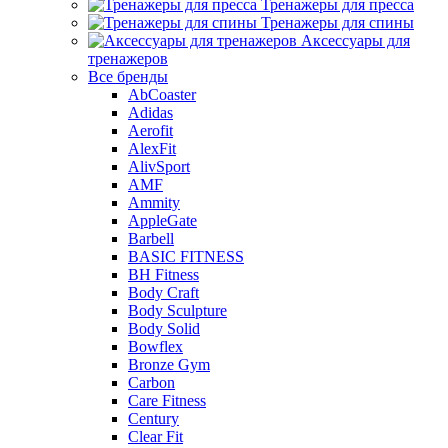
Тренажеры для пресса
Тренажеры для спины
Аксессуары для
тренажеров
Все бренды
AbCoaster
Adidas
Aerofit
AlexFit
AlivSport
AMF
Ammity
AppleGate
Barbell
BASIC FITNESS
BH Fitness
Body Craft
Body Sculpture
Body Solid
Bowflex
Bronze Gym
Carbon
Care Fitness
Century
Clear Fit