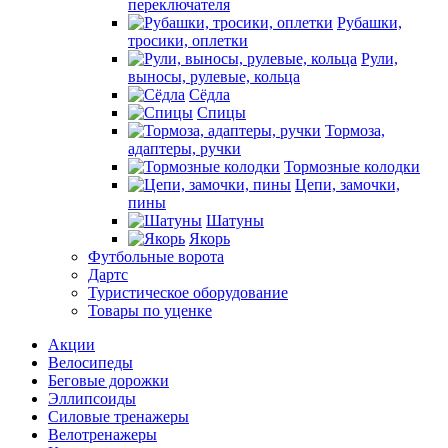
переключателя
Рубашки,
тросики, оплетки
Рули,
выносы, рулевые, кольца
Сёдла
Спицы
Тормоза,
адаптеры, ручки
Тормозные колодки
Цепи, замочки,
пины
Шатуны
Якорь
Футбольные ворота
Дартс
Туристическое оборудование
Товары по уценке
Акции
Велосипеды
Беговые дорожки
Эллипсоиды
Силовые тренажеры
Велотренажеры