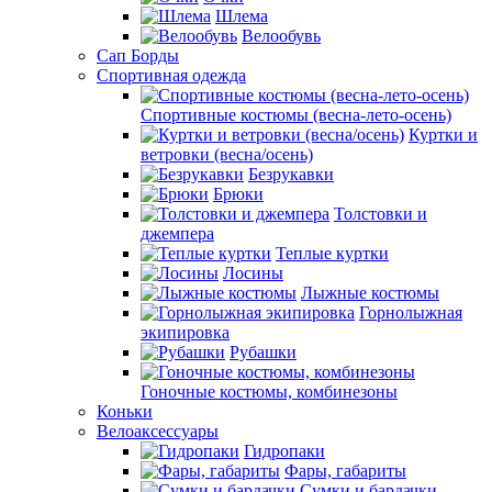
Шлема
Велообувь
Сап Борды
Спортивная одежда
Спортивные костюмы (весна-лето-осень)
Куртки и
ветровки (весна/осень)
Безрукавки
Брюки
Толстовки и
джемпера
Теплые куртки
Лосины
Лыжные костюмы
Горнолыжная
экипировка
Рубашки
Гоночные костюмы, комбинезоны
Коньки
Велоаксессуары
Гидропаки
Фары, габариты
Сумки и бардачки