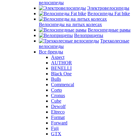
велосипеды
Электровелосипеды
Велосипеды Fat bike
Велосипеды на литых колесах
Велосипедные рамы
Велоприцепы
Трехколесные
велосипеды
Все бренды
Aspect
AUTHOR
BENELLI
Black One
Bulls
Commencal
Corto
Cronus
Cube
Dewolf
Eltreco
Format
Forward
Fuji
GTX