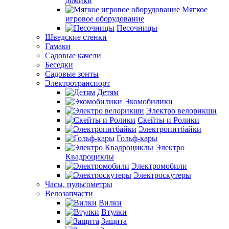
домики
Мягкое
игровое оборудование
Песочницы
Шведские стенки
Гамаки
Садовые качели
Беседки
Садовые зонты
Электротранспорт
Детям
Экомобилики
Электро велорикши
Скейты и Ролики
Электропитбайки
Гольф-кары
Электро
Квадроциклы
Электромобили
Электроскутеры
Часы, пульсометры
Велозапчасти
Вилки
Втулки
Защита