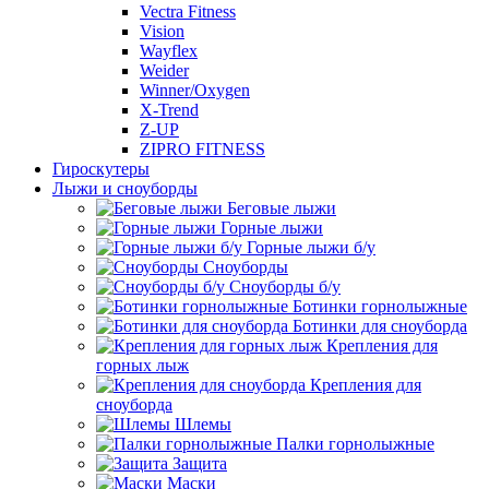
Vectra Fitness
Vision
Wayflex
Weider
Winner/Oxygen
X-Trend
Z-UP
ZIPRO FITNESS
Гироскутеры
Лыжи и сноуборды
Беговые лыжи
Горные лыжи
Горные лыжи б/у
Сноуборды
Сноуборды б/у
Ботинки горнолыжные
Ботинки для сноуборда
Крепления для
горных лыж
Крепления для
сноуборда
Шлемы
Палки горнолыжные
Защита
Маски