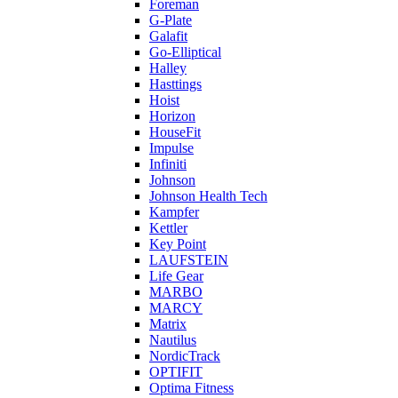
Foreman
G-Plate
Galafit
Go-Elliptical
Halley
Hasttings
Hoist
Horizon
HouseFit
Impulse
Infiniti
Johnson
Johnson Health Tech
Kampfer
Kettler
Key Point
LAUFSTEIN
Life Gear
MARBO
MARCY
Matrix
Nautilus
NordicTrack
OPTIFIT
Optima Fitness