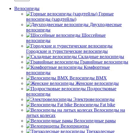
Велосипеды
Горные
велосипеды (хардтейлы)
Двухподвесные
велосипеды
Шоссейные
велосипеды
Городские и туристические велосипеды
Складные велосипеды
Гравийные велосипеды
Комфортные
велосипеды
Велосипеды BMX
Женские велосипеды
Подростковые
велосипеды
Электровелосипеды
Велосипеды Fat bike
Велосипеды на
литых колесах
Велосипедные рамы
Велоприцепы
Трехколесные