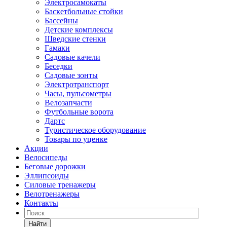
Электросамокаты
Баскетбольные стойки
Бассейны
Детские комплексы
Шведские стенки
Гамаки
Садовые качели
Беседки
Садовые зонты
Электротранспорт
Часы, пульсометры
Велозапчасти
Футбольные ворота
Дартс
Туристическое оборудование
Товары по уценке
Акции
Велосипеды
Беговые дорожки
Эллипсоиды
Силовые тренажеры
Велотренажеры
Контакты
Найти