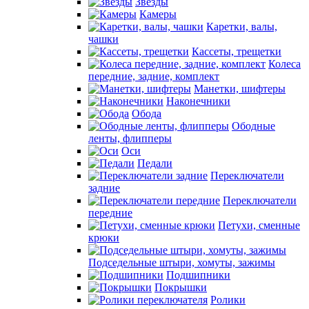
Звезды
Камеры
Каретки, валы,
чашки
Кассеты, трещетки
Колеса
передние, задние, комплект
Манетки, шифтеры
Наконечники
Обода
Ободные
ленты, флипперы
Оси
Педали
Переключатели
задние
Переключатели
передние
Петухи, сменные
крюки
Подседельные штыри, хомуты, зажимы
Подшипники
Покрышки
Ролики