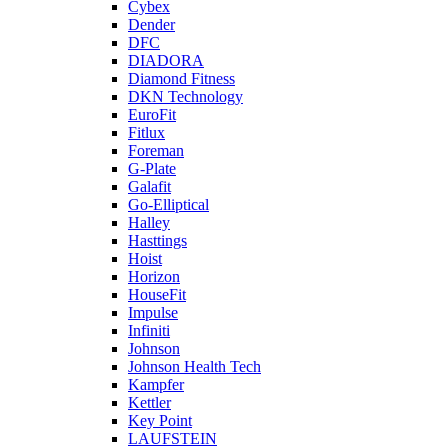
Cybex
Dender
DFC
DIADORA
Diamond Fitness
DKN Technology
EuroFit
Fitlux
Foreman
G-Plate
Galafit
Go-Elliptical
Halley
Hasttings
Hoist
Horizon
HouseFit
Impulse
Infiniti
Johnson
Johnson Health Tech
Kampfer
Kettler
Key Point
LAUFSTEIN