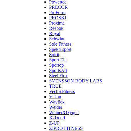
Powertec
PRECOR
ProForm
PROSKI
Proxima
Reebok
Royal
Schwinn
Sole Fitness
Spektr sport
Spirit
Sport Elit
Sportop
SportsArt
Steel Flex
SVENSSON BODY LABS
TRUE
Vectra Fitness
Vision
Wayflex
Weider
Winner/Oxygen
X-Trend
Z-UP
ZIPRO FITNESS