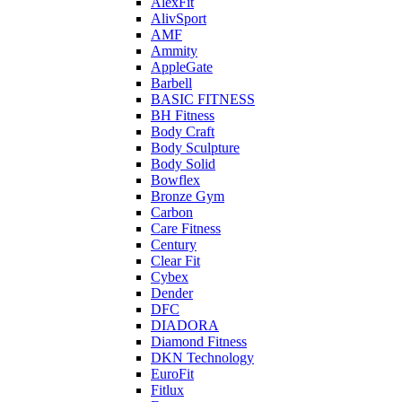
AlexFit
AlivSport
AMF
Ammity
AppleGate
Barbell
BASIC FITNESS
BH Fitness
Body Craft
Body Sculpture
Body Solid
Bowflex
Bronze Gym
Carbon
Care Fitness
Century
Clear Fit
Cybex
Dender
DFC
DIADORA
Diamond Fitness
DKN Technology
EuroFit
Fitlux