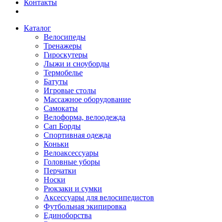
Контакты
Каталог
Велосипеды
Тренажеры
Гироскутеры
Лыжи и сноуборды
Термобелье
Батуты
Игровые столы
Массажное оборудование
Самокаты
Велоформа, велоодежда
Сап Борды
Спортивная одежда
Коньки
Велоаксессуары
Головные уборы
Перчатки
Носки
Рюкзаки и сумки
Аксессуары для велосипедистов
Футбольная экипировка
Единоборства