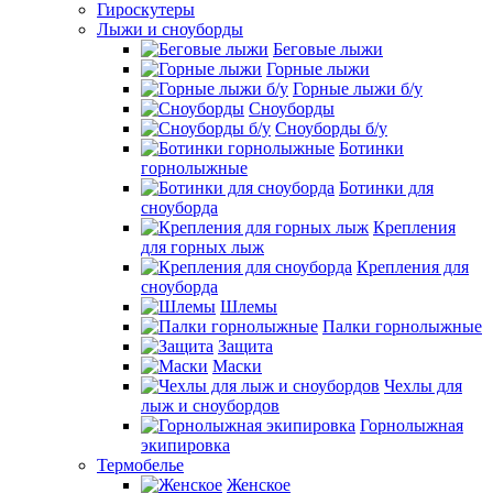
Гироскутеры
Лыжи и сноуборды
Беговые лыжи
Горные лыжи
Горные лыжи б/у
Сноуборды
Сноуборды б/у
Ботинки
горнолыжные
Ботинки для
сноуборда
Крепления
для горных лыж
Крепления для
сноуборда
Шлемы
Палки горнолыжные
Защита
Маски
Чехлы для
лыж и сноубордов
Горнолыжная
экипировка
Термобелье
Женское