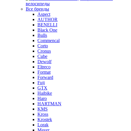
велосипеды
Все бренды
Aspect
AUTHOR
BENELLI
Black One
Bulls
Commencal
Corto
Cronus
Cube
Dewolf
Eltreco
Format
Forward
Fuji
GTX
Haibike
Haro
HARTMAN
KMS
Kross
Krostek
Lorak
Mayer