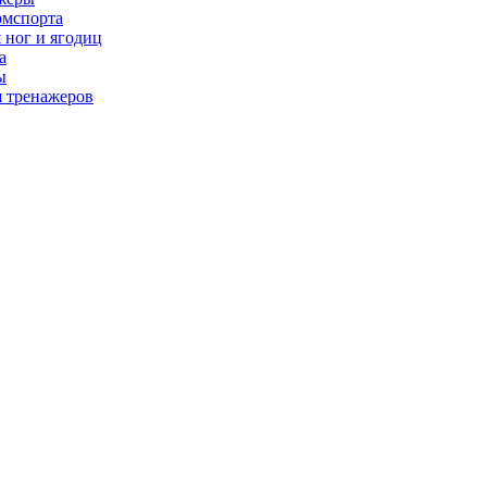
рмспорта
 ног и ягодиц
а
ы
я тренажеров