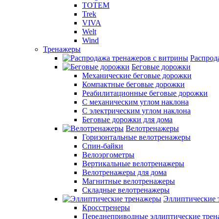
TOTEM
Trek
VIVA
Welt
Wind
Тренажеры
Распрод
Беговые дорожки
Механические беговые дорожки
Компактные беговые дорожки
Реабилитационные беговые дорожки
С механическим углом наклона
С электрическим углом наклона
Беговые дорожки для дома
Велотренажеры
Горизонтальные велотренажеры
Спин-байки
Велоэргометры
Вертикальные велотренажеры
Велотренажеры для дома
Магнитные велотренажеры
Складные велотренажеры
Эллиптические 
Кросстренеры
Переднеприводные эллиптические тре