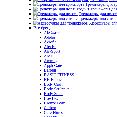
Тренажеры для а
Тренажеры для
Тренажеры для пресс
Тренажеры для спин
Аксессуары дл
Все бренды
AbCoaster
Adidas
Aerofit
AlexFit
AlivSport
AMF
Ammity
AppleGate
Barbell
BASIC FITNESS
BH Fitness
Body Craft
Body Sculpture
Body Solid
Bowflex
Bronze Gym
Carbon
Care Fitness