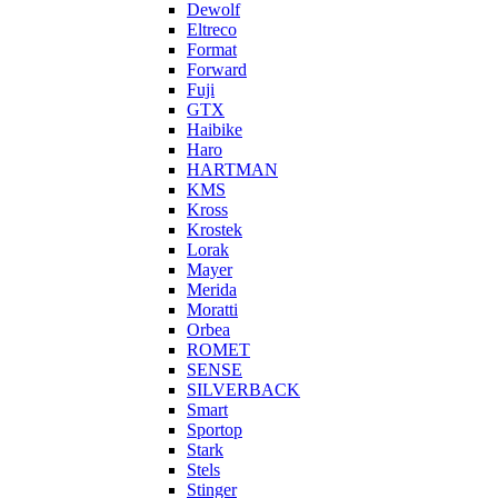
Dewolf
Eltreco
Format
Forward
Fuji
GTX
Haibike
Haro
HARTMAN
KMS
Kross
Krostek
Lorak
Mayer
Merida
Moratti
Orbea
ROMET
SENSE
SILVERBACK
Smart
Sportop
Stark
Stels
Stinger