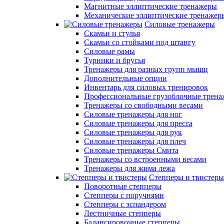
Магнитные эллиптические тренажеры
Механические эллиптические тренажер
Силовые тренажеры
Скамьи и стулья
Скамьи со стойками под штангу
Силовые рамы
Турники и брусья
Тренажеры для разных групп мышц
Дополнительные опции
Инвентарь для силовых тренировок
Профессиональные грузоблочные трен
Тренажеры со свободными весами
Силовые тренажеры для ног
Силовые тренажеры для пресса
Силовые тренажеры для рук
Силовые тренажеры для плеч
Силовые тренажеры Смита
Тренажеры со встроенными весами
Тренажеры для жима лежа
Степперы и твистеры
Поворотные степперы
Степперы с поручнями
Степперы с эспандером
Лестничные степперы
Балансировочные степперы