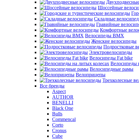
Двухподвесные
Шоссейные велос
Гор
Складные велосипе
Гравийные велосип
Комфортные вело
Велосипеды BMX
Женские велосипеды
Подростковые в
Электровелосипеды
Велосипеды Fat bike
Велосипеды 
Велосипедные рамы
Велоприцепы
Трехколесные в
Все бренды
Aspect
AUTHOR
BENELLI
Black One
Bulls
Commencal
Corto
Cronus
Cube