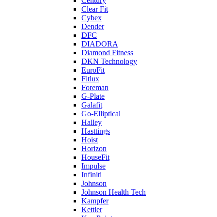
Century
Clear Fit
Cybex
Dender
DFC
DIADORA
Diamond Fitness
DKN Technology
EuroFit
Fitlux
Foreman
G-Plate
Galafit
Go-Elliptical
Halley
Hasttings
Hoist
Horizon
HouseFit
Impulse
Infiniti
Johnson
Johnson Health Tech
Kampfer
Kettler