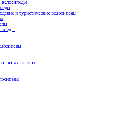
 велосипеды
ипеды
одские и туристические велосипеды
ды
еды
сипеды
елосипеды
на литых колесах
елосипеды