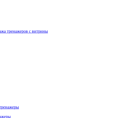
ажа тренажеров с витрины
тренажеры
нажеры