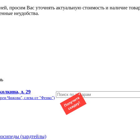
ией, просим Вас уточнять актуальную стоимость и наличие това
енные неудобства.
зь
колкина, д. 29
реи Чижова", слева от "Фенко")
лосипеды (хардтейлы)