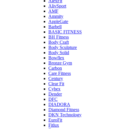
AlexFit
AlivSport
AMF
Ammity
AppleGate
Barbell
BASIC FITNESS
BH Fitness
Body Craft
Body Sculpture
Body Solid
Bowflex
Bronze Gym
Carbon
Care Fitness
Century
Clear Fit
Cybex
Dender
DFC
DIADORA
Diamond Fitness
DKN Technology
EuroFit
Fitlux