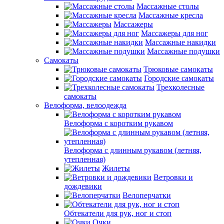
Массажные столы
Массажные кресла
Массажеры
Массажеры для ног
Массажные накидки
Массажные подушки
Самокаты
Трюковые самокаты
Городские самокаты
Трехколесные
самокаты
Велоформа, велоодежда
Велоформа с коротким рукавом
Велоформа с длинным рукавом (летняя,
утепленная)
Жилеты
Ветровки и
дождевики
Велоперчатки
Обтекатели для рук, ног и стоп
Очки