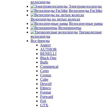
велосипеды
Электровелосипеды
Велосипеды Fat bike
Велосипеды на литых колесах
Велосипедные рамы
Велоприцепы
Трехколесные
велосипеды
Все бренды
Aspect
AUTHOR
BENELLI
Black One
Bulls
Commencal
Corto
Cronus
Cube
Dewolf
Eltreco
Format
Forward
Fuji
GTX