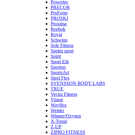
Powertec
PRECOR
ProForm
PROSKI
Proxima
Reebok
Royal
Schwinn
Sole Fitness
Spektr sport
Spirit
Sport Elit
Sportop
SportsArt
Steel Flex
SVENSSON BODY LABS
TRUE
Vectra Fitness
Vision
Wayflex
Weider
Winner/Oxygen
X-Trend
Z-UP
ZIPRO FITNESS