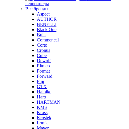
велосипеды
Все бренды
Aspect
AUTHOR
BENELLI
Black One
Bulls
Commencal
Corto
Cronus
Cube
Dewolf
Eltreco
Format
Forward
Fuji
GTX
Haibike
Haro
HARTMAN
KMS
Kross
Krostek
Lorak
Mayer