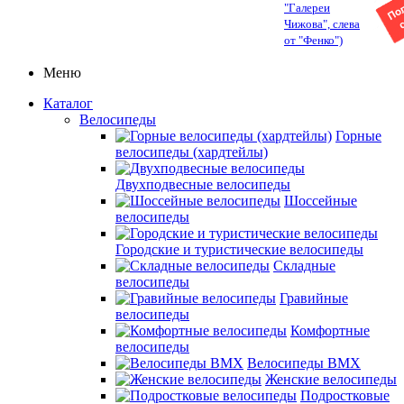
"Галереи
Чижова", слева
от "Фенко")
Меню
Каталог
Велосипеды
Горные
велосипеды (хардтейлы)
Двухподвесные велосипеды
Шоссейные
велосипеды
Городские и туристические велосипеды
Складные
велосипеды
Гравийные
велосипеды
Комфортные
велосипеды
Велосипеды BMX
Женские велосипеды
Подростковые