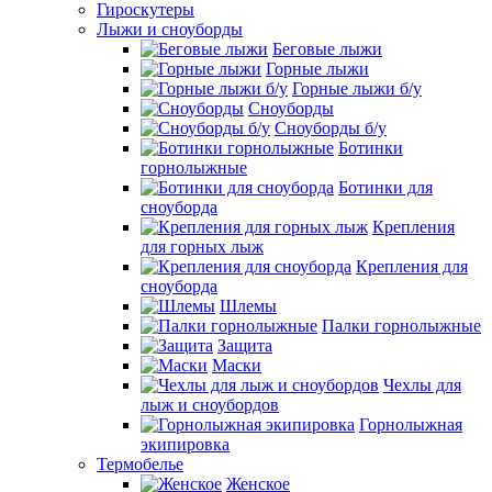
Гироскутеры
Лыжи и сноуборды
Беговые лыжи
Горные лыжи
Горные лыжи б/у
Сноуборды
Сноуборды б/у
Ботинки
горнолыжные
Ботинки для
сноуборда
Крепления
для горных лыж
Крепления для
сноуборда
Шлемы
Палки горнолыжные
Защита
Маски
Чехлы для
лыж и сноубордов
Горнолыжная
экипировка
Термобелье
Женское