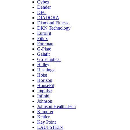
Cybex
Dender
DFC
DIADORA
Diamond Fitness
DKN Technology
EuroFit
Fitlux
Foreman
G-Plate
Galafit
Go-Elliptical
Halley
Hasttings
Hoist
Horizon
HouseFit
Impulse
Infiniti
Johnson
Johnson Health Tech
Kampfer
Kettler
Key Point
LAUFSTEIN