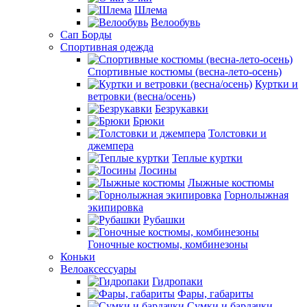
Шлема
Велообувь
Сап Борды
Спортивная одежда
Спортивные костюмы (весна-лето-осень)
Куртки и
ветровки (весна/осень)
Безрукавки
Брюки
Толстовки и
джемпера
Теплые куртки
Лосины
Лыжные костюмы
Горнолыжная
экипировка
Рубашки
Гоночные костюмы, комбинезоны
Коньки
Велоаксессуары
Гидропаки
Фары, габариты
Сумки и бардачки