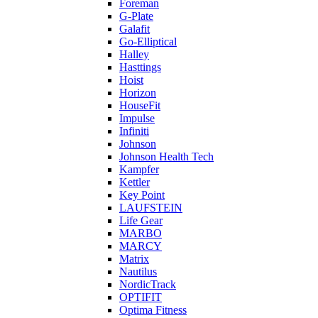
Foreman
G-Plate
Galafit
Go-Elliptical
Halley
Hasttings
Hoist
Horizon
HouseFit
Impulse
Infiniti
Johnson
Johnson Health Tech
Kampfer
Kettler
Key Point
LAUFSTEIN
Life Gear
MARBO
MARCY
Matrix
Nautilus
NordicTrack
OPTIFIT
Optima Fitness