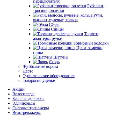
переключателя
Рубашки,
тросики, оплетки
Рули,
выносы, рулевые, кольца
Сёдла
Спицы
Тормоза,
адаптеры, ручки
Тормозные колодки
Цепи, замочки,
пины
Шатуны
Якорь
Футбольные ворота
Дартс
Туристическое оборудование
Товары по уценке
Акции
Велосипеды
Беговые дорожки
Эллипсоиды
Силовые тренажеры
Велотренажеры