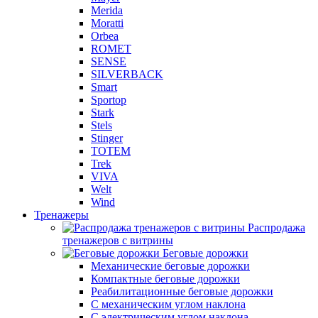
Merida
Moratti
Orbea
ROMET
SENSE
SILVERBACK
Smart
Sportop
Stark
Stels
Stinger
TOTEM
Trek
VIVA
Welt
Wind
Тренажеры
Распродажа
тренажеров с витрины
Беговые дорожки
Механические беговые дорожки
Компактные беговые дорожки
Реабилитационные беговые дорожки
С механическим углом наклона
С электрическим углом наклона