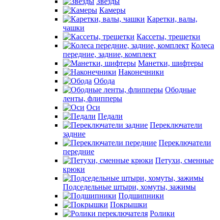
Звезды
Камеры
Каретки, валы,
чашки
Кассеты, трещетки
Колеса
передние, задние, комплект
Манетки, шифтеры
Наконечники
Обода
Ободные
ленты, флипперы
Оси
Педали
Переключатели
задние
Переключатели
передние
Петухи, сменные
крюки
Подседельные штыри, хомуты, зажимы
Подшипники
Покрышки
Ролики