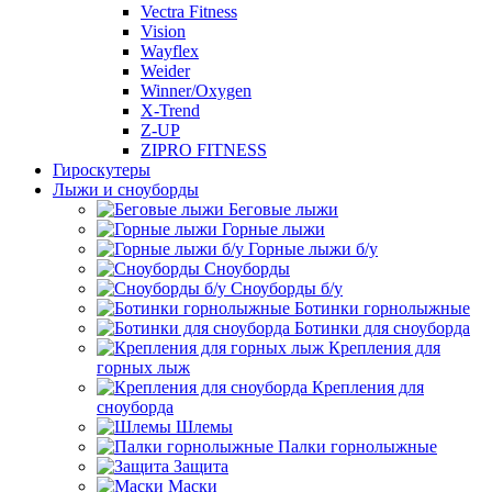
Vectra Fitness
Vision
Wayflex
Weider
Winner/Oxygen
X-Trend
Z-UP
ZIPRO FITNESS
Гироскутеры
Лыжи и сноуборды
Беговые лыжи
Горные лыжи
Горные лыжи б/у
Сноуборды
Сноуборды б/у
Ботинки горнолыжные
Ботинки для сноуборда
Крепления для
горных лыж
Крепления для
сноуборда
Шлемы
Палки горнолыжные
Защита
Маски