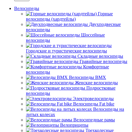
Велосипеды
Горные
велосипеды (хардтейлы)
Двухподвесные
велосипеды
Шоссейные
велосипеды
Городские и туристические велосипеды
Складные велосипеды
Гравийные велосипеды
Комфортные
велосипеды
Велосипеды BMX
Женские велосипеды
Подростковые
велосипеды
Электровелосипеды
Велосипеды Fat bike
Велосипеды на
литых колесах
Велосипедные рамы
Велоприцепы
Трехколесные