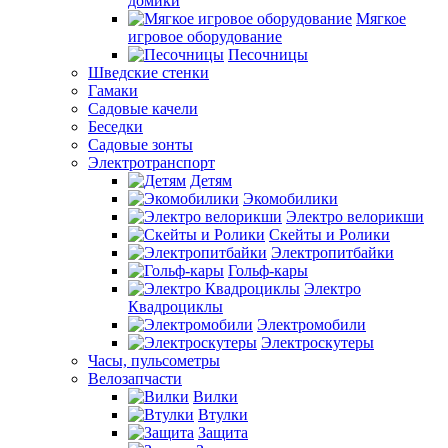
домики
Мягкое
игровое оборудование
Песочницы
Шведские стенки
Гамаки
Садовые качели
Беседки
Садовые зонты
Электротранспорт
Детям
Экомобилики
Электро велорикши
Скейты и Ролики
Электропитбайки
Гольф-кары
Электро
Квадроциклы
Электромобили
Электроскутеры
Часы, пульсометры
Велозапчасти
Вилки
Втулки
Защита