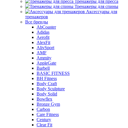
Тренажеры для пресса
Тренажеры для спины
Аксессуары для
тренажеров
Все бренды
AbCoaster
Adidas
Aerofit
AlexFit
AlivSport
AMF
Ammity
AppleGate
Barbell
BASIC FITNESS
BH Fitness
Body Craft
Body Sculpture
Body Solid
Bowflex
Bronze Gym
Carbon
Care Fitness
Century
Clear Fit