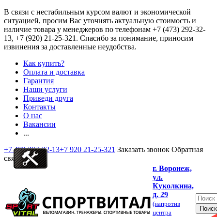
В связи с нестабильным курсом валют и экономической
ситуацией, просим Вас уточнять актуальную стоимость и
наличие товара у менеджеров по телефонам
+7 (473) 292-32-
13, +7 (920) 21-25-321
. Спасибо за понимание, приносим
извинения за доставленные неудобства.
Как купить?
Оплата и доставка
Гарантия
Наши услуги
Приведи друга
Контакты
О нас
Вакансии
...
+7 473 292-32-13
+7 920 21-25-321
Заказать звонок
Обратная
связь
г. Воронеж,
ул.
Куколкина,
д. 29
(напротив
центра