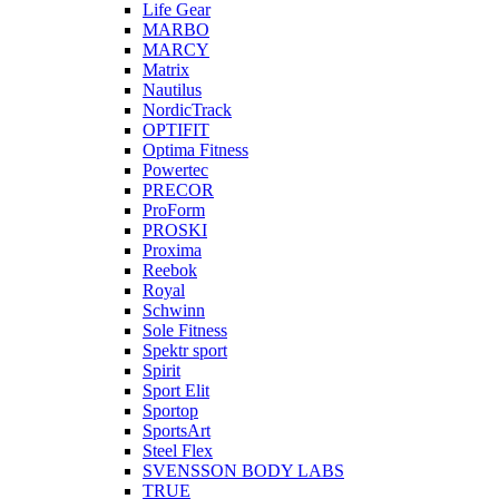
Life Gear
MARBO
MARCY
Matrix
Nautilus
NordicTrack
OPTIFIT
Optima Fitness
Powertec
PRECOR
ProForm
PROSKI
Proxima
Reebok
Royal
Schwinn
Sole Fitness
Spektr sport
Spirit
Sport Elit
Sportop
SportsArt
Steel Flex
SVENSSON BODY LABS
TRUE