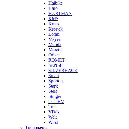
Haibike
Haro
HARTMAN
KMS
Kross
Krostek
Lorak
Mayer
Merida
Moratti
Orbea
ROMET
SENSE
SILVERBACK
Smart
Sportop
Stark
Stels
Stinger
TOTEM
Trek
VIVA
Welt
Wind
Тренажеры