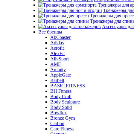
Тренажеры для а
Тренажеры для
Тренажеры для пресс
Тренажеры для спин
Аксессуары дл
Все бренды
AbCoaster
Adidas
Aerofit
AlexFit
AlivSport
AMF
Ammity
AppleGate
Barbell
BASIC FITNESS
BH Fitness
Body Craft
Body Sculpture
Body Solid
Bowflex
Bronze Gym
Carbon
Care Fitness