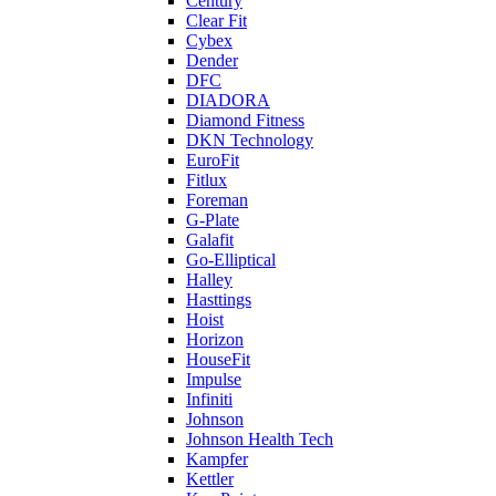
Century
Clear Fit
Cybex
Dender
DFC
DIADORA
Diamond Fitness
DKN Technology
EuroFit
Fitlux
Foreman
G-Plate
Galafit
Go-Elliptical
Halley
Hasttings
Hoist
Horizon
HouseFit
Impulse
Infiniti
Johnson
Johnson Health Tech
Kampfer
Kettler