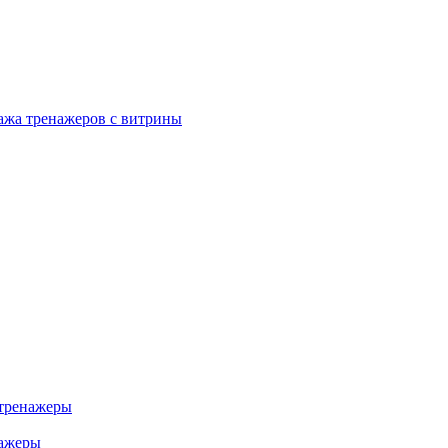
ажа тренажеров с витрины
тренажеры
нажеры