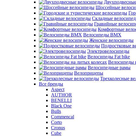
Двухподвесные
Шоссейные велос
Гор
Складные велосипе
Гравийные велосип
Комфортные вело
Велосипеды BMX
Женские велосипеды
Подростковые в
Электровелосипеды
Велосипеды Fat bike
Велосипеды 
Велосипедные рамы
Велоприцепы
Трехколесные в
Все бренды
Aspect
AUTHOR
BENELLI
Black One
Bulls
Commencal
Corto
Cronus
Cube