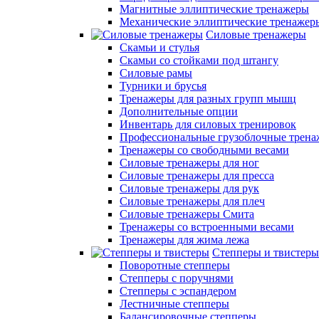
Магнитные эллиптические тренажеры
Механические эллиптические тренажер
Силовые тренажеры
Скамьи и стулья
Скамьи со стойками под штангу
Силовые рамы
Турники и брусья
Тренажеры для разных групп мышц
Дополнительные опции
Инвентарь для силовых тренировок
Профессиональные грузоблочные трен
Тренажеры со свободными весами
Силовые тренажеры для ног
Силовые тренажеры для пресса
Силовые тренажеры для рук
Силовые тренажеры для плеч
Силовые тренажеры Смита
Тренажеры со встроенными весами
Тренажеры для жима лежа
Степперы и твистеры
Поворотные степперы
Степперы с поручнями
Степперы с эспандером
Лестничные степперы
Балансировочные степперы