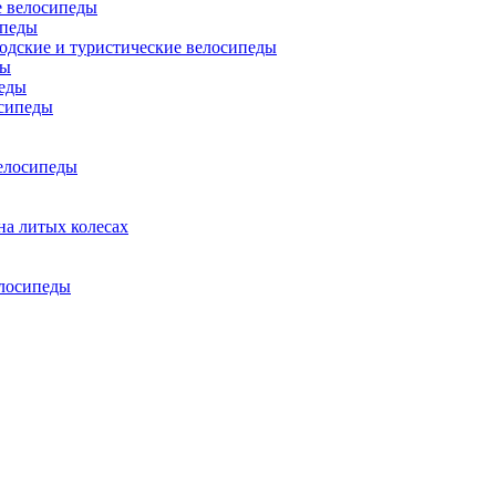
 велосипеды
ипеды
одские и туристические велосипеды
ды
еды
сипеды
елосипеды
на литых колесах
елосипеды