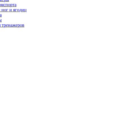
рмспорта
 ног и ягодиц
а
ы
я тренажеров