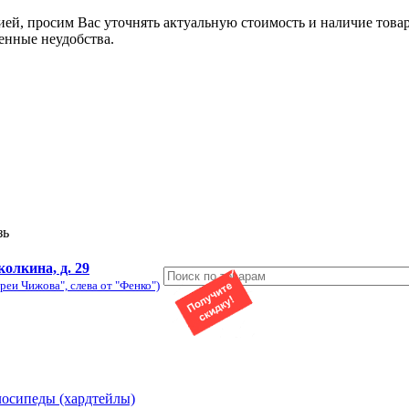
ией, просим Вас уточнять актуальную стоимость и наличие това
енные неудобства.
зь
колкина, д. 29
реи Чижова", слева от "Фенко")
лосипеды (хардтейлы)