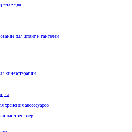
тренажеры
ование для штанг и гантелей
ля кинезотерапии
жеры
ля хранения аксессуаров
ионные тренажеры
жеры