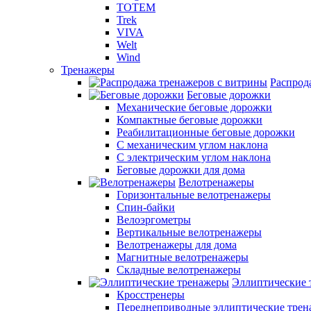
TOTEM
Trek
VIVA
Welt
Wind
Тренажеры
Распрод
Беговые дорожки
Механические беговые дорожки
Компактные беговые дорожки
Реабилитационные беговые дорожки
С механическим углом наклона
С электрическим углом наклона
Беговые дорожки для дома
Велотренажеры
Горизонтальные велотренажеры
Спин-байки
Велоэргометры
Вертикальные велотренажеры
Велотренажеры для дома
Магнитные велотренажеры
Складные велотренажеры
Эллиптические 
Кросстренеры
Переднеприводные эллиптические тре