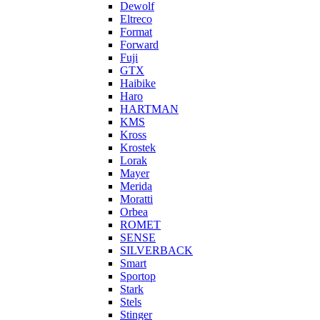
Dewolf
Eltreco
Format
Forward
Fuji
GTX
Haibike
Haro
HARTMAN
KMS
Kross
Krostek
Lorak
Mayer
Merida
Moratti
Orbea
ROMET
SENSE
SILVERBACK
Smart
Sportop
Stark
Stels
Stinger