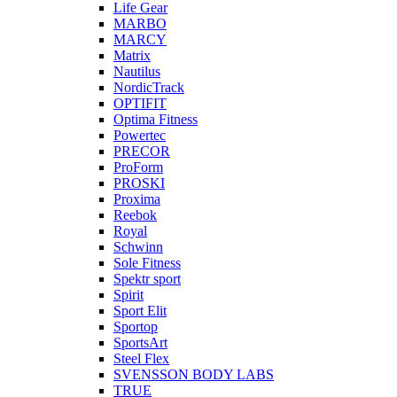
Life Gear
MARBO
MARCY
Matrix
Nautilus
NordicTrack
OPTIFIT
Optima Fitness
Powertec
PRECOR
ProForm
PROSKI
Proxima
Reebok
Royal
Schwinn
Sole Fitness
Spektr sport
Spirit
Sport Elit
Sportop
SportsArt
Steel Flex
SVENSSON BODY LABS
TRUE