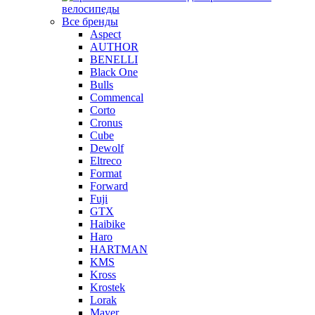
велосипеды
Все бренды
Aspect
AUTHOR
BENELLI
Black One
Bulls
Commencal
Corto
Cronus
Cube
Dewolf
Eltreco
Format
Forward
Fuji
GTX
Haibike
Haro
HARTMAN
KMS
Kross
Krostek
Lorak
Mayer