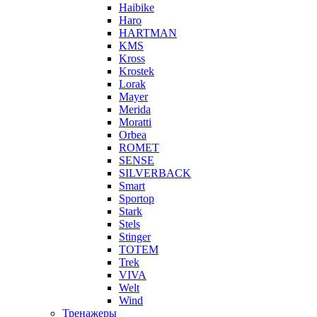
Haibike
Haro
HARTMAN
KMS
Kross
Krostek
Lorak
Mayer
Merida
Moratti
Orbea
ROMET
SENSE
SILVERBACK
Smart
Sportop
Stark
Stels
Stinger
TOTEM
Trek
VIVA
Welt
Wind
Тренажеры