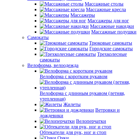
Массажные столы
Массажные кресла
Массажеры
Массажеры для ног
Массажные накидки
Массажные подушки
Самокаты
Трюковые самокаты
Городские самокаты
Трехколесные
самокаты
Велоформа, велоодежда
Велоформа с коротким рукавом
Велоформа с длинным рукавом (летняя,
утепленная)
Жилеты
Ветровки и
дождевики
Велоперчатки
Обтекатели для рук, ног и стоп
Очки