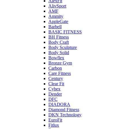
AlexFit
AlivSport
AMF
Ammity
AppleGate
Barbell
BASIC FITNESS
BH Fitness
Body Craft
Body Sculpture
Body Solid
Bowflex
Bronze Gym
Carbon
Care Fitness
Century
Clear Fit
Cybex
Dender
DFC
DIADORA
Diamond Fitness
DKN Technology
EuroFit
Fitlux