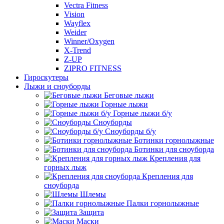
Vectra Fitness
Vision
Wayflex
Weider
Winner/Oxygen
X-Trend
Z-UP
ZIPRO FITNESS
Гироскутеры
Лыжи и сноуборды
Беговые лыжи
Горные лыжи
Горные лыжи б/у
Сноуборды
Сноуборды б/у
Ботинки горнолыжные
Ботинки для сноуборда
Крепления для
горных лыж
Крепления для
сноуборда
Шлемы
Палки горнолыжные
Защита
Маски