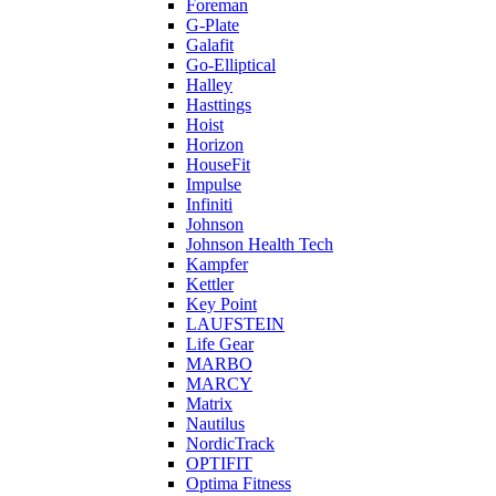
Foreman
G-Plate
Galafit
Go-Elliptical
Halley
Hasttings
Hoist
Horizon
HouseFit
Impulse
Infiniti
Johnson
Johnson Health Tech
Kampfer
Kettler
Key Point
LAUFSTEIN
Life Gear
MARBO
MARCY
Matrix
Nautilus
NordicTrack
OPTIFIT
Optima Fitness