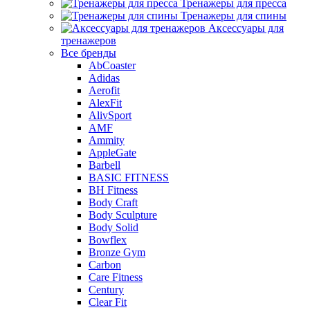
Тренажеры для пресса
Тренажеры для спины
Аксессуары для
тренажеров
Все бренды
AbCoaster
Adidas
Aerofit
AlexFit
AlivSport
AMF
Ammity
AppleGate
Barbell
BASIC FITNESS
BH Fitness
Body Craft
Body Sculpture
Body Solid
Bowflex
Bronze Gym
Carbon
Care Fitness
Century
Clear Fit