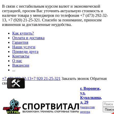
В связи с нестабильным курсом валют и экономической
ситуацией, просим Вас уточнять актуальную стоимость и
наличие товара у менеджеров по телефонам
+7 (473) 292-32-
13, +7 (920) 21-25-321
. Спасибо за понимание, приносим
извинения за доставленные неудобства.
Как купить?
Оплата и доставка
Гарантия
Наши услуги
Приведи друга
Контакты
О нас
Вакансии
...
+7 473 292-32-13
+7 920 21-25-321
Заказать звонок
Обратная
связь
г. Воронеж,
ул.
Куколкина,
д. 29
(напротив
центра