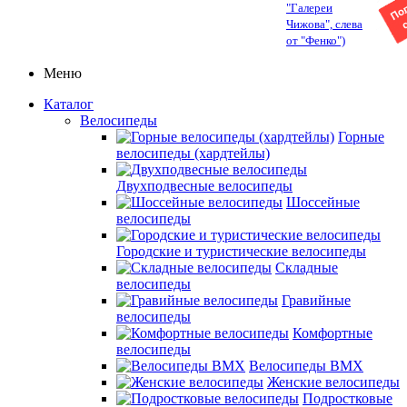
"Галереи
Чижова", слева
от "Фенко")
Меню
Каталог
Велосипеды
Горные
велосипеды (хардтейлы)
Двухподвесные велосипеды
Шоссейные
велосипеды
Городские и туристические велосипеды
Складные
велосипеды
Гравийные
велосипеды
Комфортные
велосипеды
Велосипеды BMX
Женские велосипеды
Подростковые