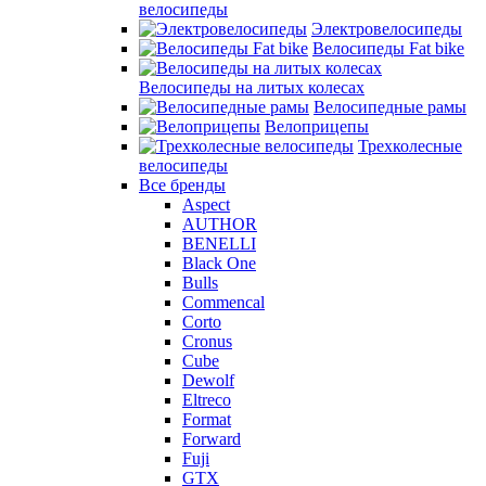
велосипеды
Электровелосипеды
Велосипеды Fat bike
Велосипеды на литых колесах
Велосипедные рамы
Велоприцепы
Трехколесные
велосипеды
Все бренды
Aspect
AUTHOR
BENELLI
Black One
Bulls
Commencal
Corto
Cronus
Cube
Dewolf
Eltreco
Format
Forward
Fuji
GTX