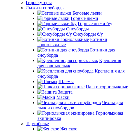
Гироскутеры
Лыжи и сноуборды
Беговые лыжи
Горные лыжи
Горные лыжи б/у
Сноуборды
Сноуборды б/у
Ботинки
горнолыжные
Ботинки для
сноуборда
Крепления
для горных лыж
Крепления для
сноуборда
Шлемы
Палки горнолыжные
Защита
Маски
Чехлы для
лыж и сноубордов
Горнолыжная
экипировка
Термобелье
Женское