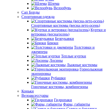
Шлема
Велообувь
Сап Борды
Спортивная одежда
Спортивные костюмы (весна-лето-осень)
Куртки и
ветровки (весна/осень)
Безрукавки
Брюки
Толстовки и
джемпера
Теплые куртки
Лосины
Лыжные костюмы
Горнолыжная
экипировка
Рубашки
Гоночные костюмы, комбинезоны
Коньки
Велоаксессуары
Гидропаки
Фары, габариты
Сумки и бардачки