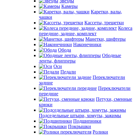
Звезды
Камеры
Каретки, валы,
чашки
Кассеты, трещетки
Колеса
передние, задние, комплект
Манетки, шифтеры
Наконечники
Обода
Ободные
ленты, флипперы
Оси
Педали
Переключатели
задние
Переключатели
передние
Петухи, сменные
крюки
Подседельные штыри, хомуты, зажимы
Подшипники
Покрышки
Ролики