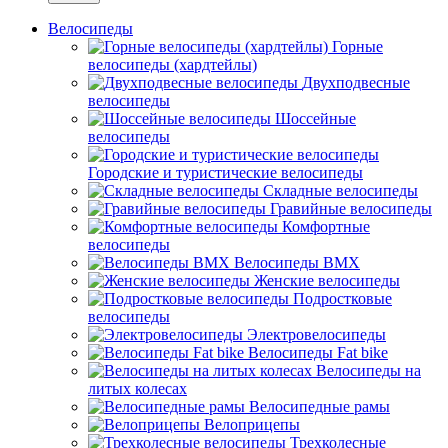
Велосипеды
Горные
велосипеды (хардтейлы)
Двухподвесные
велосипеды
Шоссейные
велосипеды
Городские и туристические велосипеды
Складные велосипеды
Гравийные велосипеды
Комфортные
велосипеды
Велосипеды BMX
Женские велосипеды
Подростковые
велосипеды
Электровелосипеды
Велосипеды Fat bike
Велосипеды на
литых колесах
Велосипедные рамы
Велоприцепы
Трехколесные