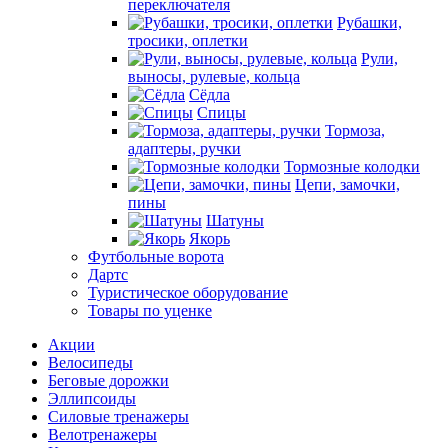
переключателя
Рубашки,
тросики, оплетки
Рули,
выносы, рулевые, кольца
Сёдла
Спицы
Тормоза,
адаптеры, ручки
Тормозные колодки
Цепи, замочки,
пины
Шатуны
Якорь
Футбольные ворота
Дартс
Туристическое оборудование
Товары по уценке
Акции
Велосипеды
Беговые дорожки
Эллипсоиды
Силовые тренажеры
Велотренажеры