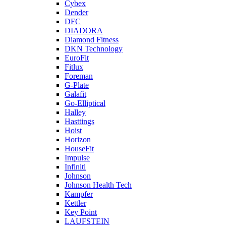
Cybex
Dender
DFC
DIADORA
Diamond Fitness
DKN Technology
EuroFit
Fitlux
Foreman
G-Plate
Galafit
Go-Elliptical
Halley
Hasttings
Hoist
Horizon
HouseFit
Impulse
Infiniti
Johnson
Johnson Health Tech
Kampfer
Kettler
Key Point
LAUFSTEIN