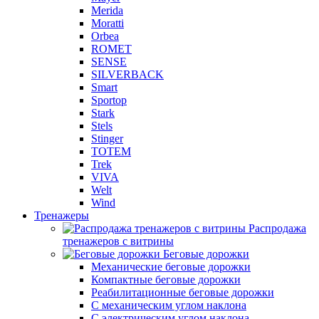
Merida
Moratti
Orbea
ROMET
SENSE
SILVERBACK
Smart
Sportop
Stark
Stels
Stinger
TOTEM
Trek
VIVA
Welt
Wind
Тренажеры
Распродажа
тренажеров с витрины
Беговые дорожки
Механические беговые дорожки
Компактные беговые дорожки
Реабилитационные беговые дорожки
С механическим углом наклона
С электрическим углом наклона