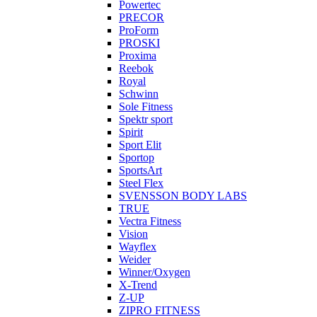
Powertec
PRECOR
ProForm
PROSKI
Proxima
Reebok
Royal
Schwinn
Sole Fitness
Spektr sport
Spirit
Sport Elit
Sportop
SportsArt
Steel Flex
SVENSSON BODY LABS
TRUE
Vectra Fitness
Vision
Wayflex
Weider
Winner/Oxygen
X-Trend
Z-UP
ZIPRO FITNESS