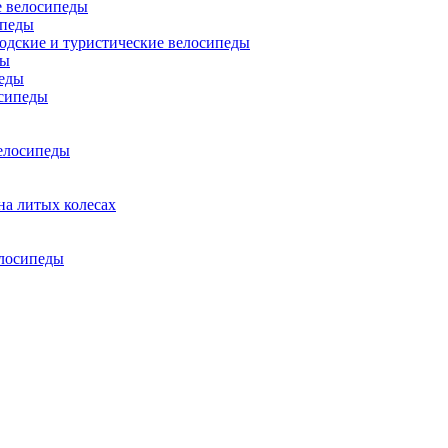
 велосипеды
ипеды
одские и туристические велосипеды
ды
еды
сипеды
елосипеды
на литых колесах
елосипеды