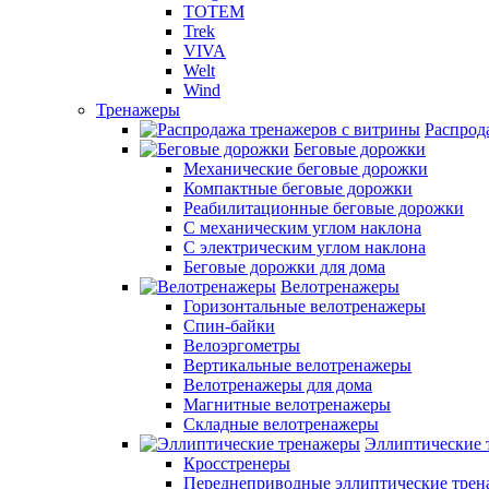
TOTEM
Trek
VIVA
Welt
Wind
Тренажеры
Распрод
Беговые дорожки
Механические беговые дорожки
Компактные беговые дорожки
Реабилитационные беговые дорожки
С механическим углом наклона
С электрическим углом наклона
Беговые дорожки для дома
Велотренажеры
Горизонтальные велотренажеры
Спин-байки
Велоэргометры
Вертикальные велотренажеры
Велотренажеры для дома
Магнитные велотренажеры
Складные велотренажеры
Эллиптические 
Кросстренеры
Переднеприводные эллиптические тре