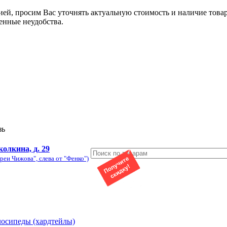
ией, просим Вас уточнять актуальную стоимость и наличие това
енные неудобства.
зь
колкина, д. 29
реи Чижова", слева от "Фенко")
лосипеды (хардтейлы)