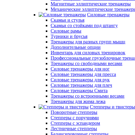
Магнитные эллиптические тренажеры
Механические эллиптические тренажер
Силовые тренажеры
Скамьи и стулья
Скамьи со стойками под штангу
Силовые рамы
Турники и брусья
Тренажеры для разных групп мышц
Дополнительные опции
Инвентарь для силовых тренировок
Профессиональные грузоблочные трен
Тренажеры со свободными весами
Силовые тренажеры для ног
Силовые тренажеры для пресса
Силовые тренажеры для рук
Силовые тренажеры для плеч
Силовые тренажеры Смита
Тренажеры со встроенными весами
Тренажеры для жима лежа
Степперы и твистеры
Поворотные степперы
Степперы с поручнями
Степперы с эспандером
Лестничные степперы
Балансировочные степперы