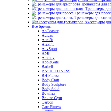
Тренажеры для а
Тренажеры для
Тренажеры для пресс
Тренажеры для спин
Аксессуары дл
Все бренды
AbCoaster
Adidas
Aerofit
AlexFit
AlivSport
AMF
Ammity
AppleGate
Barbell
BASIC FITNESS
BH Fitness
Body Craft
Body Sculpture
Body Solid
Bowflex
Bronze Gym
Carbon
Care Fitness