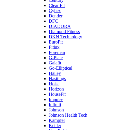
Century
Clear Fit
Cybex
Dender
DFC
DIADORA
Diamond Fitness
DKN Technology
EuroFit
Fitlux
Foreman
G-Plate
Galafit
Go-Elliptical
Halley
Hasttings
Hoist
Horizon
HouseFit
Impulse
Infiniti
Johnson
Johnson Health Tech
Kampfer
Kettler