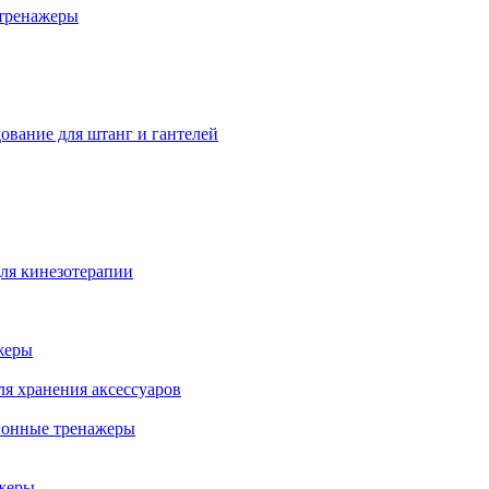
тренажеры
ование для штанг и гантелей
ля кинезотерапии
жеры
ля хранения аксессуаров
ионные тренажеры
жеры