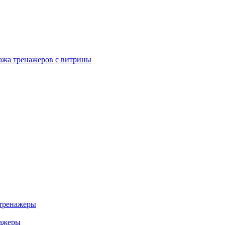
ажа тренажеров с витрины
тренажеры
нажеры