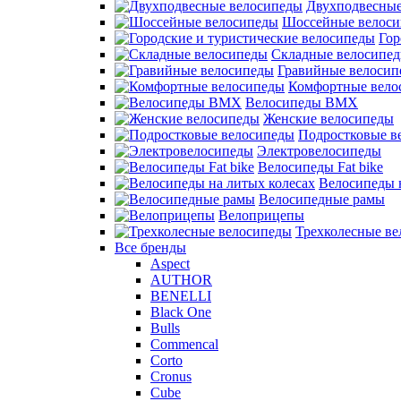
Двухподвесные
Шоссейные велос
Гор
Складные велосипе
Гравийные велосип
Комфортные вело
Велосипеды BMX
Женские велосипеды
Подростковые в
Электровелосипеды
Велосипеды Fat bike
Велосипеды 
Велосипедные рамы
Велоприцепы
Трехколесные в
Все бренды
Aspect
AUTHOR
BENELLI
Black One
Bulls
Commencal
Corto
Cronus
Cube