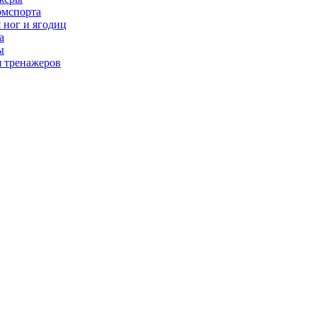
рмспорта
 ног и ягодиц
а
ы
я тренажеров