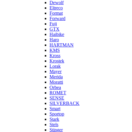
Dewolf
Eltreco
Format
Forward
Fuji
GTX
Haibike
Haro
HARTMAN
KMS
Kross
Krostek
Lorak
Mayer
Merida
Moratti
Orbea
ROMET
SENSE
SILVERBACK
Smart
Sportop
Stark
Stels
Stinger