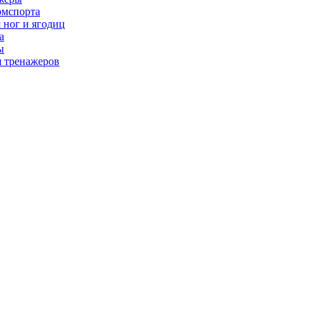
рмспорта
 ног и ягодиц
а
ы
я тренажеров