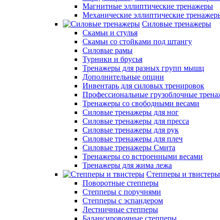
Магнитные эллиптические тренажеры
Механические эллиптические тренажер
Силовые тренажеры
Скамьи и стулья
Скамьи со стойками под штангу
Силовые рамы
Турники и брусья
Тренажеры для разных групп мышц
Дополнительные опции
Инвентарь для силовых тренировок
Профессиональные грузоблочные трен
Тренажеры со свободными весами
Силовые тренажеры для ног
Силовые тренажеры для пресса
Силовые тренажеры для рук
Силовые тренажеры для плеч
Силовые тренажеры Смита
Тренажеры со встроенными весами
Тренажеры для жима лежа
Степперы и твистеры
Поворотные степперы
Степперы с поручнями
Степперы с эспандером
Лестничные степперы
Балансировочные степперы