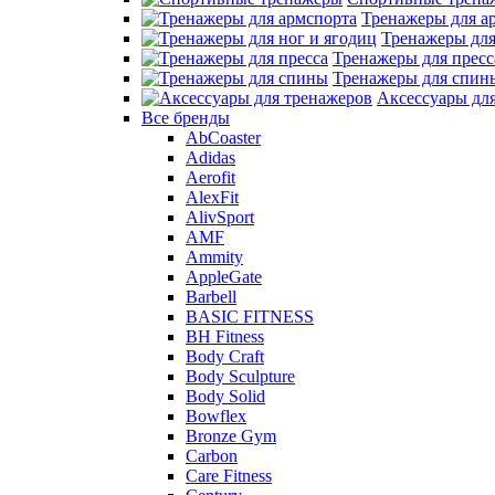
Тренажеры для а
Тренажеры для
Тренажеры для пресс
Тренажеры для спин
Аксессуары дл
Все бренды
AbCoaster
Adidas
Aerofit
AlexFit
AlivSport
AMF
Ammity
AppleGate
Barbell
BASIC FITNESS
BH Fitness
Body Craft
Body Sculpture
Body Solid
Bowflex
Bronze Gym
Carbon
Care Fitness