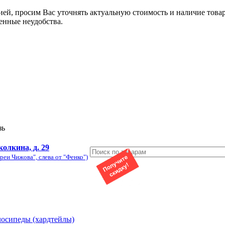
ией, просим Вас уточнять актуальную стоимость и наличие това
енные неудобства.
зь
колкина, д. 29
реи Чижова", слева от "Фенко")
лосипеды (хардтейлы)