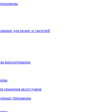
тренажеры
ование для штанг и гантелей
ля кинезотерапии
жеры
ля хранения аксессуаров
ионные тренажеры
жеры