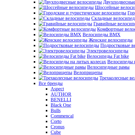
Двухподвесные
Шоссейные велос
Гор
Складные велосипе
Гравийные велосип
Комфортные вело
Велосипеды BMX
Женские велосипеды
Подростковые в
Электровелосипеды
Велосипеды Fat bike
Велосипеды 
Велосипедные рамы
Велоприцепы
Трехколесные в
Все бренды
Aspect
AUTHOR
BENELLI
Black One
Bulls
Commencal
Corto
Cronus
Cube