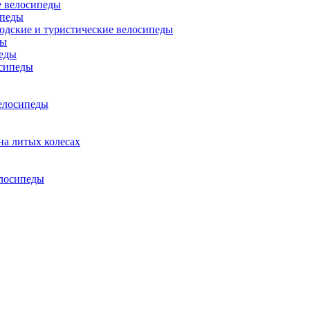
 велосипеды
ипеды
одские и туристические велосипеды
ды
еды
сипеды
елосипеды
на литых колесах
елосипеды