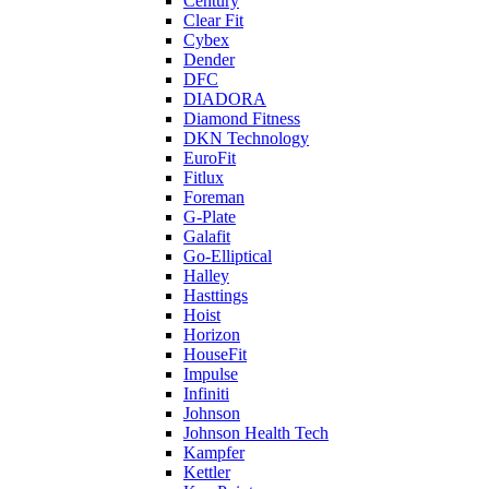
Century
Clear Fit
Cybex
Dender
DFC
DIADORA
Diamond Fitness
DKN Technology
EuroFit
Fitlux
Foreman
G-Plate
Galafit
Go-Elliptical
Halley
Hasttings
Hoist
Horizon
HouseFit
Impulse
Infiniti
Johnson
Johnson Health Tech
Kampfer
Kettler