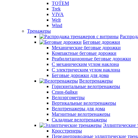
TOTEM
Trek
VIVA
Welt
Wind
Тренажеры
Распрод
Беговые дорожки
Механические беговые дорожки
Компактные беговые дорожки
Реабилитационные беговые дорожки
С механическим углом наклона
С электрическим углом наклона
Беговые дорожки для дома
Велотренажеры
Горизонтальные велотренажеры
Спин-байки
Велоэргометры
Вертикальные велотренажеры
Велотренажеры для дома
Магнитные велотренажеры
Складные велотренажеры
Эллиптические 
Кросстренеры
Переднеприводные эллиптические тре