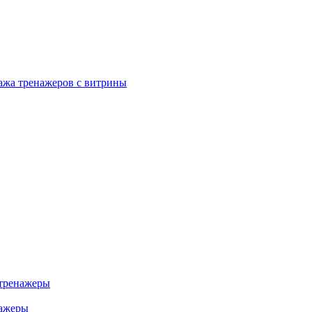
ажа тренажеров с витрины
тренажеры
нажеры