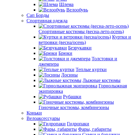
Шлема
Велообувь
Сап Борды
Спортивная одежда
Спортивные костюмы (весна-лето-осень)
Куртки и
ветровки (весна/осень)
Безрукавки
Брюки
Толстовки и
джемпера
Теплые куртки
Лосины
Лыжные костюмы
Горнолыжная
экипировка
Рубашки
Гоночные костюмы, комбинезоны
Коньки
Велоаксессуары
Гидропаки
Фары, габариты
Сумки и бардачки