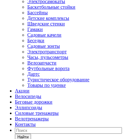
Электросамокаты
Баскетбольные стойки
Бассейны
Детские комплексы
Шведские стенки
Гамаки
Садовые качели
Беседки
Садовые зонты
Электротранспорт
Часы, пульсометры
Велозапчасти
Футбольные ворота
Дартс
Туристическое оборудование
Товары по уценке
Акции
Велосипеды
Беговые дорожки
Эллипсоиды
Силовые тренажеры
Велотренажеры
Контакты
Найти