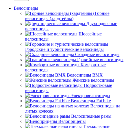
Велосипеды
Горные
велосипеды (хардтейлы)
Двухподвесные
велосипеды
Шоссейные
велосипеды
Городские и туристические велосипеды
Складные велосипеды
Гравийные велосипеды
Комфортные
велосипеды
Велосипеды BMX
Женские велосипеды
Подростковые
велосипеды
Электровелосипеды
Велосипеды Fat bike
Велосипеды на
литых колесах
Велосипедные рамы
Велоприцепы
Трехколесные