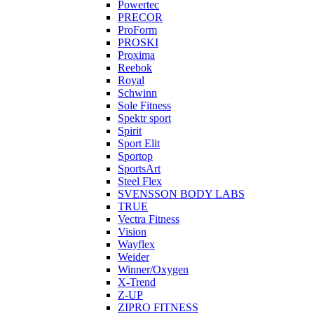
Powertec
PRECOR
ProForm
PROSKI
Proxima
Reebok
Royal
Schwinn
Sole Fitness
Spektr sport
Spirit
Sport Elit
Sportop
SportsArt
Steel Flex
SVENSSON BODY LABS
TRUE
Vectra Fitness
Vision
Wayflex
Weider
Winner/Oxygen
X-Trend
Z-UP
ZIPRO FITNESS