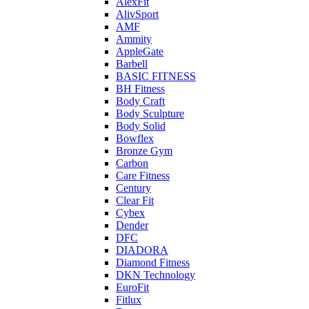
AlexFit
AlivSport
AMF
Ammity
AppleGate
Barbell
BASIC FITNESS
BH Fitness
Body Craft
Body Sculpture
Body Solid
Bowflex
Bronze Gym
Carbon
Care Fitness
Century
Clear Fit
Cybex
Dender
DFC
DIADORA
Diamond Fitness
DKN Technology
EuroFit
Fitlux