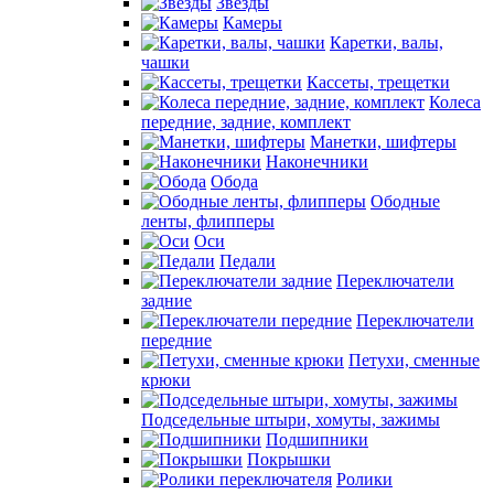
Звезды
Камеры
Каретки, валы,
чашки
Кассеты, трещетки
Колеса
передние, задние, комплект
Манетки, шифтеры
Наконечники
Обода
Ободные
ленты, флипперы
Оси
Педали
Переключатели
задние
Переключатели
передние
Петухи, сменные
крюки
Подседельные штыри, хомуты, зажимы
Подшипники
Покрышки
Ролики