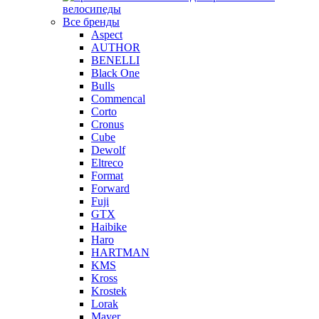
велосипеды
Все бренды
Aspect
AUTHOR
BENELLI
Black One
Bulls
Commencal
Corto
Cronus
Cube
Dewolf
Eltreco
Format
Forward
Fuji
GTX
Haibike
Haro
HARTMAN
KMS
Kross
Krostek
Lorak
Mayer