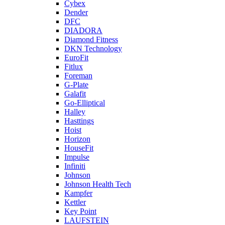
Cybex
Dender
DFC
DIADORA
Diamond Fitness
DKN Technology
EuroFit
Fitlux
Foreman
G-Plate
Galafit
Go-Elliptical
Halley
Hasttings
Hoist
Horizon
HouseFit
Impulse
Infiniti
Johnson
Johnson Health Tech
Kampfer
Kettler
Key Point
LAUFSTEIN