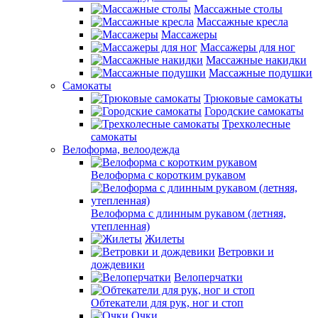
Массажные столы
Массажные кресла
Массажеры
Массажеры для ног
Массажные накидки
Массажные подушки
Самокаты
Трюковые самокаты
Городские самокаты
Трехколесные
самокаты
Велоформа, велоодежда
Велоформа с коротким рукавом
Велоформа с длинным рукавом (летняя,
утепленная)
Жилеты
Ветровки и
дождевики
Велоперчатки
Обтекатели для рук, ног и стоп
Очки