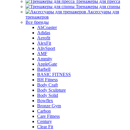
Тренажеры для пресса
Тренажеры для спины
Аксессуары для
тренажеров
Все бренды
AbCoaster
Adidas
Aerofit
AlexFit
AlivSport
AMF
Ammity
AppleGate
Barbell
BASIC FITNESS
BH Fitness
Body Craft
Body Sculpture
Body Solid
Bowflex
Bronze Gym
Carbon
Care Fitness
Century
Clear Fit