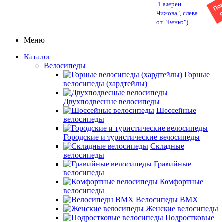
"Галереи
Чижова", слева
от "Фенко")
Меню
Каталог
Велосипеды
Горные
велосипеды (хардтейлы)
Двухподвесные велосипеды
Шоссейные
велосипеды
Городские и туристические велосипеды
Складные
велосипеды
Гравийные
велосипеды
Комфортные
велосипеды
Велосипеды BMX
Женские велосипеды
Подростковые