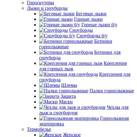
Гироскутеры
Лыжи и сноуборды
Беговые лыжи
Горные лыжи
Горные лыжи б/у
Сноуборды
Сноуборды б/у
Ботинки
горнолыжные
Ботинки для
сноуборда
Крепления
для горных лыж
Крепления для
сноуборда
Шлемы
Палки горнолыжные
Защита
Маски
Чехлы для
лыж и сноубордов
Горнолыжная
экипировка
Термобелье
Женское