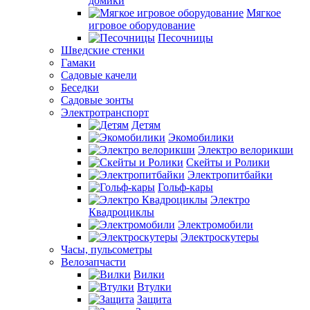
домики
Мягкое
игровое оборудование
Песочницы
Шведские стенки
Гамаки
Садовые качели
Беседки
Садовые зонты
Электротранспорт
Детям
Экомобилики
Электро велорикши
Скейты и Ролики
Электропитбайки
Гольф-кары
Электро
Квадроциклы
Электромобили
Электроскутеры
Часы, пульсометры
Велозапчасти
Вилки
Втулки
Защита