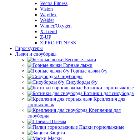
Vectra Fitness
Vision
Wayflex
Weider
Winner/Oxygen
X-Trend
Z-UP
ZIPRO FITNESS
Гироскутеры
Лыжи и сноуборды
Беговые лыжи
Горные лыжи
Горные лыжи б/у
Сноуборды
Сноуборды б/у
Ботинки горнолыжные
Ботинки для сноуборда
Крепления для
горных лыж
Крепления для
сноуборда
Шлемы
Палки горнолыжные
Защита
Маски