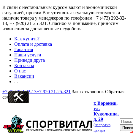
В связи с нестабильным курсом валют и экономической
ситуацией, просим Вас уточнять актуальную стоимость и
наличие товара у менеджеров по телефонам
+7 (473) 292-32-
13, +7 (920) 21-25-321
. Спасибо за понимание, приносим
извинения за доставленные неудобства.
Как купить?
Оплата и доставка
Гарантия
Наши услуги
Приведи друга
Контакты
О нас
Вакансии
...
+7 473 292-32-13
+7 920 21-25-321
Заказать звонок
Обратная
связь
г. Воронеж,
ул.
Куколкина,
д. 29
(напротив
центра