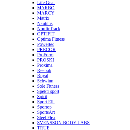
Life Gear
MARBO
MARCY
Matrix
Nautilus
NordicTrack
OPTIFIT
Optima Fitness
Powertec
PRECOR
ProForm
PROSKI
Proxima
Reebok
Royal
Schwinn
Sole Fitness
Spektr sport
Spirit
Sport Elit
Sportop
SportsArt
Steel Flex
SVENSSON BODY LABS
TRUE