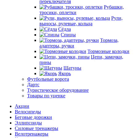
переключателя
Рубашки,
тросики, оплетки
Рули,
выносы, рулевые, кольца
Сёдла
Спицы
Тормоза,
адаптеры, ручки
Тормозные колодки
Цепи, замочки,
пины
Шатуны
Якорь
Футбольные ворота
Дартс
Туристическое оборудование
Товары по уценке
Акции
Велосипеды
Беговые дорожки
Эллипсоиды
Силовые тренажеры
Велотренажеры