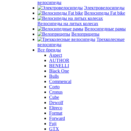
велосипеды
Электровелосипеды
Велосипеды Fat bike
Велосипеды на литых колесах
Велосипедные рамы
Велоприцепы
Трехколесные
велосипеды
Все бренды
Aspect
AUTHOR
BENELLI
Black One
Bulls
Commencal
Corto
Cronus
Cube
Dewolf
Eltreco
Format
Forward
Fuji
GTX