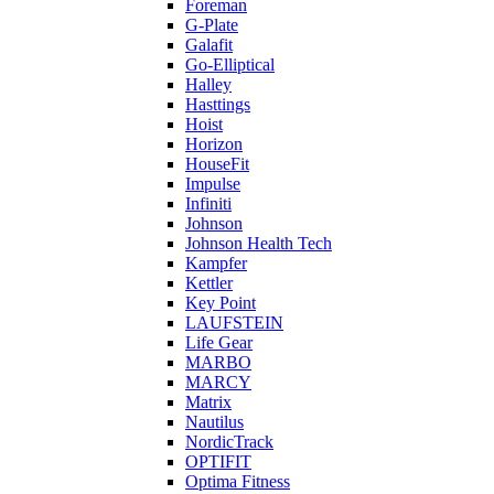
Foreman
G-Plate
Galafit
Go-Elliptical
Halley
Hasttings
Hoist
Horizon
HouseFit
Impulse
Infiniti
Johnson
Johnson Health Tech
Kampfer
Kettler
Key Point
LAUFSTEIN
Life Gear
MARBO
MARCY
Matrix
Nautilus
NordicTrack
OPTIFIT
Optima Fitness