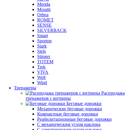
Merida
Moratti
Orbea
ROMET
SENSE
SILVERBACK
Smart
Sportop
Stark
Stels
Stinger
TOTEM
Trek
VIVA
Welt
Wind
Тренажеры
Распродажа
тренажеров с витрины
Беговые дорожки
Механические беговые дорожки
Компактные беговые дорожки
Реабилитационные беговые дорожки
С механическим углом наклона
С электрическим углом наклона