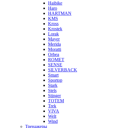
Haibike
Haro
HARTMAN
KMS
Kross
Krostek
Lorak
Mayer
Merida
Moratti
Orbea
ROMET
SENSE
SILVERBACK
Smart
Sportop
Stark
Stels
Stinger
TOTEM
Trek
VIVA
Welt
Wind
Тренажеры