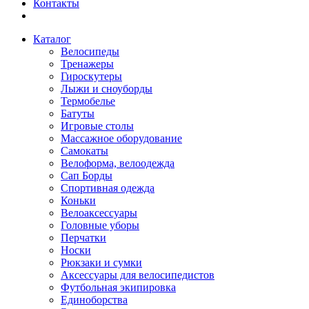
Контакты
Каталог
Велосипеды
Тренажеры
Гироскутеры
Лыжи и сноуборды
Термобелье
Батуты
Игровые столы
Массажное оборудование
Самокаты
Велоформа, велоодежда
Сап Борды
Спортивная одежда
Коньки
Велоаксессуары
Головные уборы
Перчатки
Носки
Рюкзаки и сумки
Аксессуары для велосипедистов
Футбольная экипировка
Единоборства