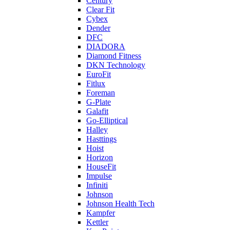
Century
Clear Fit
Cybex
Dender
DFC
DIADORA
Diamond Fitness
DKN Technology
EuroFit
Fitlux
Foreman
G-Plate
Galafit
Go-Elliptical
Halley
Hasttings
Hoist
Horizon
HouseFit
Impulse
Infiniti
Johnson
Johnson Health Tech
Kampfer
Kettler