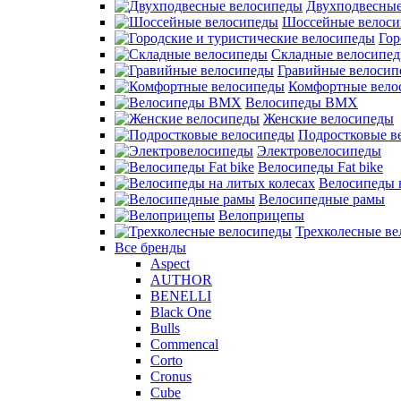
Двухподвесные
Шоссейные велос
Гор
Складные велосипе
Гравийные велосип
Комфортные вело
Велосипеды BMX
Женские велосипеды
Подростковые в
Электровелосипеды
Велосипеды Fat bike
Велосипеды 
Велосипедные рамы
Велоприцепы
Трехколесные в
Все бренды
Aspect
AUTHOR
BENELLI
Black One
Bulls
Commencal
Corto
Cronus
Cube