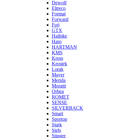
Dewolf
Eltreco
Format
Forward
Fuji
GTX
Haibike
Haro
HARTMAN
KMS
Kross
Krostek
Lorak
Mayer
Merida
Moratti
Orbea
ROMET
SENSE
SILVERBACK
Smart
Sportop
Stark
Stels
Stinger