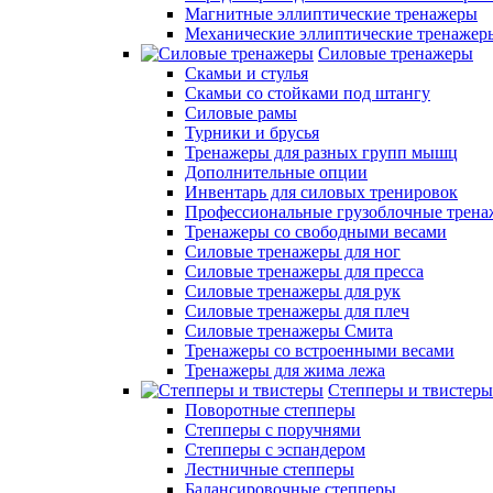
Магнитные эллиптические тренажеры
Механические эллиптические тренажер
Силовые тренажеры
Скамьи и стулья
Скамьи со стойками под штангу
Силовые рамы
Турники и брусья
Тренажеры для разных групп мышц
Дополнительные опции
Инвентарь для силовых тренировок
Профессиональные грузоблочные трен
Тренажеры со свободными весами
Силовые тренажеры для ног
Силовые тренажеры для пресса
Силовые тренажеры для рук
Силовые тренажеры для плеч
Силовые тренажеры Смита
Тренажеры со встроенными весами
Тренажеры для жима лежа
Степперы и твистеры
Поворотные степперы
Степперы с поручнями
Степперы с эспандером
Лестничные степперы
Балансировочные степперы