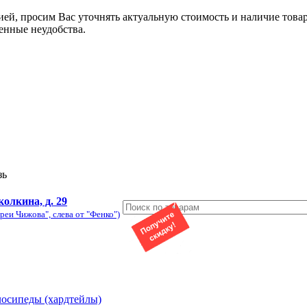
ией, просим Вас уточнять актуальную стоимость и наличие това
енные неудобства.
зь
колкина, д. 29
реи Чижова", слева от "Фенко")
лосипеды (хардтейлы)