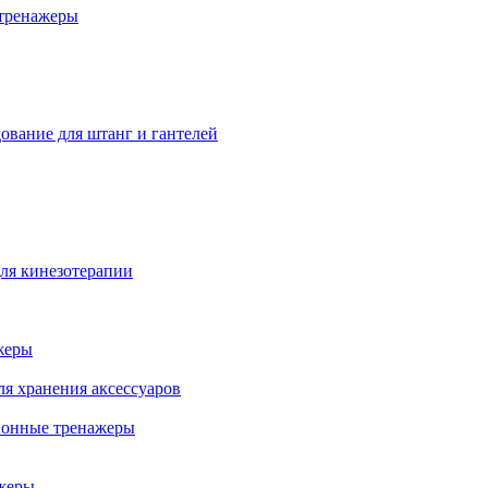
тренажеры
ование для штанг и гантелей
ля кинезотерапии
жеры
ля хранения аксессуаров
ионные тренажеры
жеры