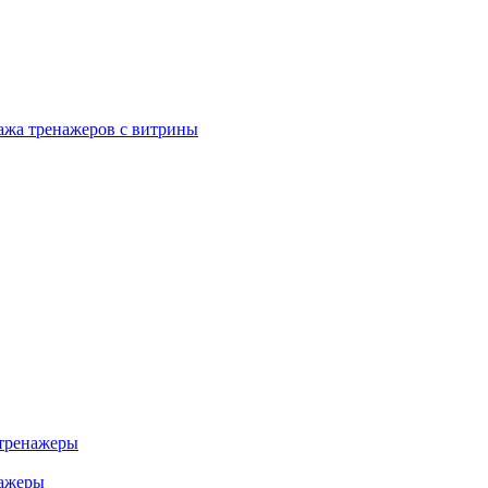
ажа тренажеров с витрины
тренажеры
нажеры