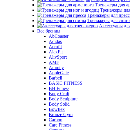
Тренажеры для а
Тренажеры для
Тренажеры для пресс
Тренажеры для спин
Аксессуары дл
Все бренды
AbCoaster
Adidas
Aerofit
AlexFit
AlivSport
AMF
Ammity
AppleGate
Barbell
BASIC FITNESS
BH Fitness
Body Craft
Body Sculpture
Body Solid
Bowflex
Bronze Gym
Carbon
Care Fitness