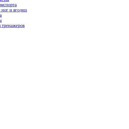
рмспорта
 ног и ягодиц
а
ы
я тренажеров