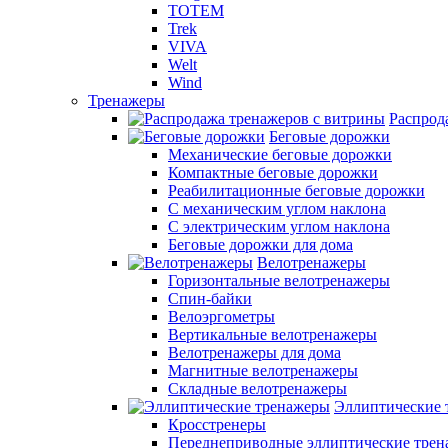
TOTEM
Trek
VIVA
Welt
Wind
Тренажеры
Распрод
Беговые дорожки
Механические беговые дорожки
Компактные беговые дорожки
Реабилитационные беговые дорожки
С механическим углом наклона
С электрическим углом наклона
Беговые дорожки для дома
Велотренажеры
Горизонтальные велотренажеры
Спин-байки
Велоэргометры
Вертикальные велотренажеры
Велотренажеры для дома
Магнитные велотренажеры
Складные велотренажеры
Эллиптические 
Кросстренеры
Переднеприводные эллиптические тре