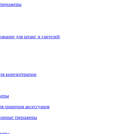
тренажеры
ование для штанг и гантелей
ля кинезотерапии
жеры
ля хранения аксессуаров
ионные тренажеры
жеры