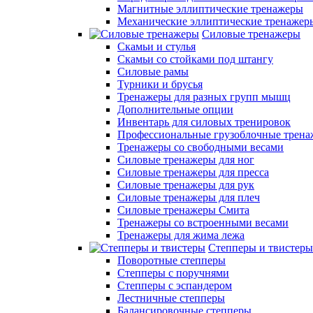
Магнитные эллиптические тренажеры
Механические эллиптические тренажер
Силовые тренажеры
Скамьи и стулья
Скамьи со стойками под штангу
Силовые рамы
Турники и брусья
Тренажеры для разных групп мышц
Дополнительные опции
Инвентарь для силовых тренировок
Профессиональные грузоблочные трен
Тренажеры со свободными весами
Силовые тренажеры для ног
Силовые тренажеры для пресса
Силовые тренажеры для рук
Силовые тренажеры для плеч
Силовые тренажеры Смита
Тренажеры со встроенными весами
Тренажеры для жима лежа
Степперы и твистеры
Поворотные степперы
Степперы с поручнями
Степперы с эспандером
Лестничные степперы
Балансировочные степперы