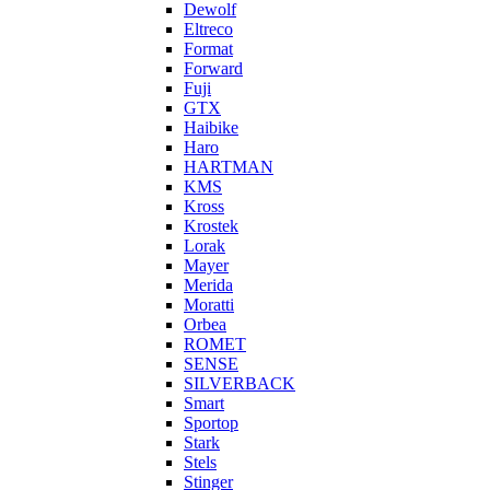
Dewolf
Eltreco
Format
Forward
Fuji
GTX
Haibike
Haro
HARTMAN
KMS
Kross
Krostek
Lorak
Mayer
Merida
Moratti
Orbea
ROMET
SENSE
SILVERBACK
Smart
Sportop
Stark
Stels
Stinger