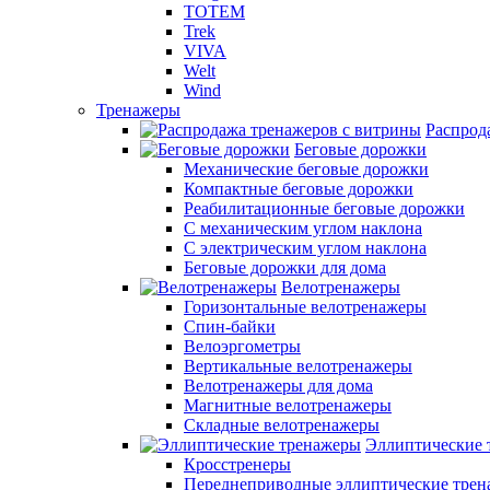
TOTEM
Trek
VIVA
Welt
Wind
Тренажеры
Распрод
Беговые дорожки
Механические беговые дорожки
Компактные беговые дорожки
Реабилитационные беговые дорожки
С механическим углом наклона
С электрическим углом наклона
Беговые дорожки для дома
Велотренажеры
Горизонтальные велотренажеры
Спин-байки
Велоэргометры
Вертикальные велотренажеры
Велотренажеры для дома
Магнитные велотренажеры
Складные велотренажеры
Эллиптические 
Кросстренеры
Переднеприводные эллиптические тре