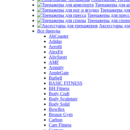
Тренажеры для а
Тренажеры для
Тренажеры для пресс
Тренажеры для спин
Аксессуары дл
Все бренды
AbCoaster
Adidas
Aerofit
AlexFit
AlivSport
AMF
Ammity
AppleGate
Barbell
BASIC FITNESS
BH Fitness
Body Craft
Body Sculpture
Body Solid
Bowflex
Bronze Gym
Carbon
Care Fitness