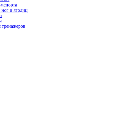
рмспорта
 ног и ягодиц
а
ы
я тренажеров