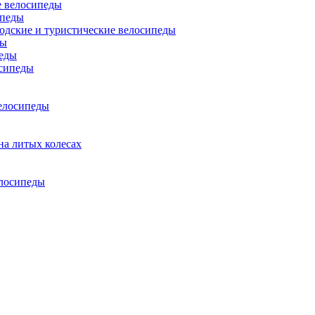
 велосипеды
ипеды
одские и туристические велосипеды
ды
еды
сипеды
елосипеды
на литых колесах
елосипеды