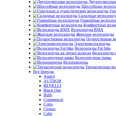
Двухподвесные
Шоссейные велос
Гор
Складные велосипе
Гравийные велосип
Комфортные вело
Велосипеды BMX
Женские велосипеды
Подростковые в
Электровелосипеды
Велосипеды Fat bike
Велосипеды 
Велосипедные рамы
Велоприцепы
Трехколесные в
Все бренды
Aspect
AUTHOR
BENELLI
Black One
Bulls
Commencal
Corto
Cronus
Cube