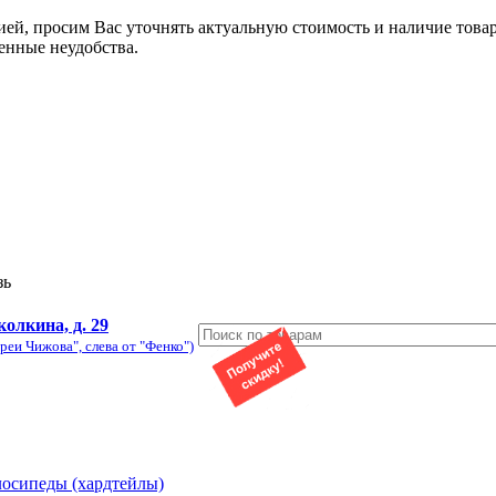
ией, просим Вас уточнять актуальную стоимость и наличие това
енные неудобства.
зь
колкина, д. 29
реи Чижова", слева от "Фенко")
лосипеды (хардтейлы)