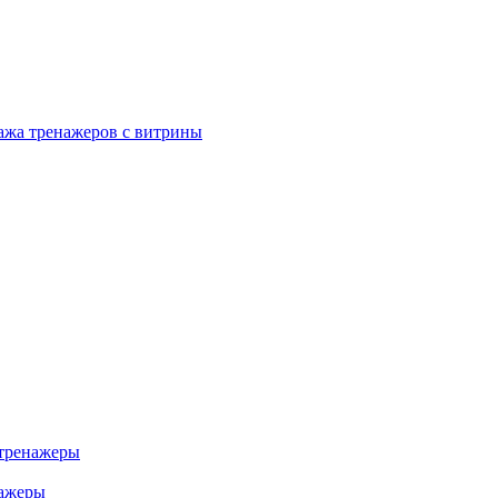
ажа тренажеров с витрины
тренажеры
нажеры