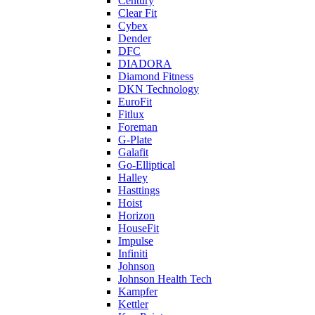
Century
Clear Fit
Cybex
Dender
DFC
DIADORA
Diamond Fitness
DKN Technology
EuroFit
Fitlux
Foreman
G-Plate
Galafit
Go-Elliptical
Halley
Hasttings
Hoist
Horizon
HouseFit
Impulse
Infiniti
Johnson
Johnson Health Tech
Kampfer
Kettler