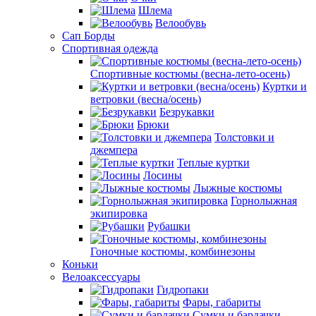
Шлема
Велообувь
Сап Борды
Спортивная одежда
Спортивные костюмы (весна-лето-осень)
Куртки и
ветровки (весна/осень)
Безрукавки
Брюки
Толстовки и
джемпера
Теплые куртки
Лосины
Лыжные костюмы
Горнолыжная
экипировка
Рубашки
Гоночные костюмы, комбинезоны
Коньки
Велоаксессуары
Гидропаки
Фары, габариты
Сумки и бардачки