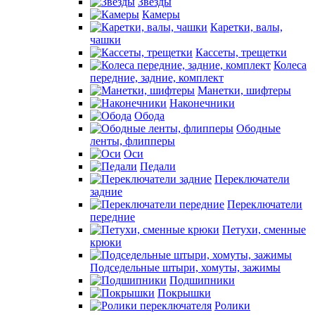
Звезды
Камеры
Каретки, валы,
чашки
Кассеты, трещетки
Колеса
передние, задние, комплект
Манетки, шифтеры
Наконечники
Обода
Ободные
ленты, флипперы
Оси
Педали
Переключатели
задние
Переключатели
передние
Петухи, сменные
крюки
Подседельные штыри, хомуты, зажимы
Подшипники
Покрышки
Ролики