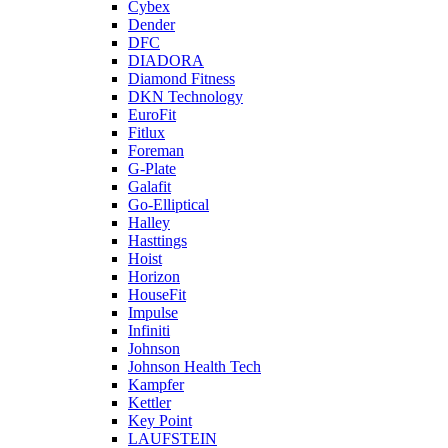
Cybex
Dender
DFC
DIADORA
Diamond Fitness
DKN Technology
EuroFit
Fitlux
Foreman
G-Plate
Galafit
Go-Elliptical
Halley
Hasttings
Hoist
Horizon
HouseFit
Impulse
Infiniti
Johnson
Johnson Health Tech
Kampfer
Kettler
Key Point
LAUFSTEIN