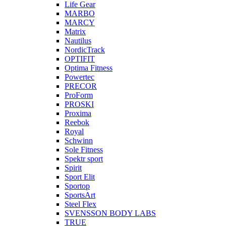
Life Gear
MARBO
MARCY
Matrix
Nautilus
NordicTrack
OPTIFIT
Optima Fitness
Powertec
PRECOR
ProForm
PROSKI
Proxima
Reebok
Royal
Schwinn
Sole Fitness
Spektr sport
Spirit
Sport Elit
Sportop
SportsArt
Steel Flex
SVENSSON BODY LABS
TRUE