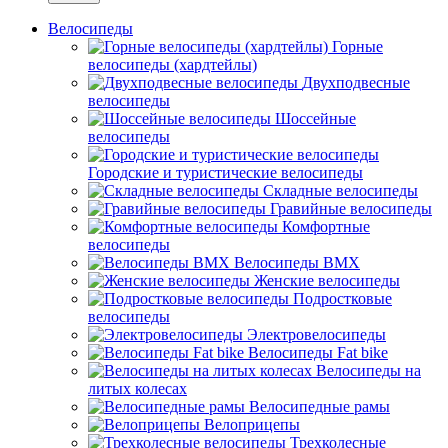
Велосипеды
Горные
велосипеды (хардтейлы)
Двухподвесные
велосипеды
Шоссейные
велосипеды
Городские и туристические велосипеды
Складные велосипеды
Гравийные велосипеды
Комфортные
велосипеды
Велосипеды BMX
Женские велосипеды
Подростковые
велосипеды
Электровелосипеды
Велосипеды Fat bike
Велосипеды на
литых колесах
Велосипедные рамы
Велоприцепы
Трехколесные