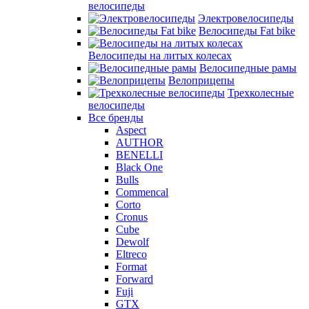
велосипеды
Электровелосипеды
Велосипеды Fat bike
Велосипеды на литых колесах
Велосипедные рамы
Велоприцепы
Трехколесные
велосипеды
Все бренды
Aspect
AUTHOR
BENELLI
Black One
Bulls
Commencal
Corto
Cronus
Cube
Dewolf
Eltreco
Format
Forward
Fuji
GTX