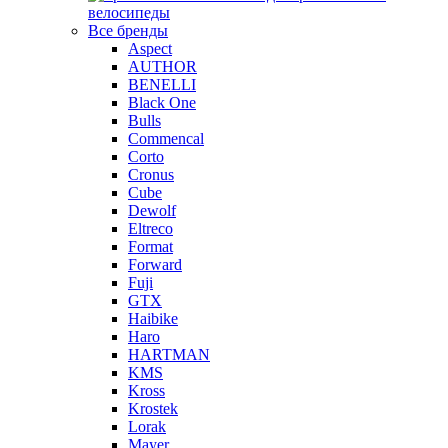
велосипеды
Все бренды
Aspect
AUTHOR
BENELLI
Black One
Bulls
Commencal
Corto
Cronus
Cube
Dewolf
Eltreco
Format
Forward
Fuji
GTX
Haibike
Haro
HARTMAN
KMS
Kross
Krostek
Lorak
Mayer