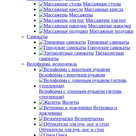
Массажные столы
Массажные кресла
Массажеры
Массажеры для ног
Массажные накидки
Массажные подушки
Самокаты
Трюковые самокаты
Городские самокаты
Трехколесные
самокаты
Велоформа, велоодежда
Велоформа с коротким рукавом
Велоформа с длинным рукавом (летняя,
утепленная)
Жилеты
Ветровки и
дождевики
Велоперчатки
Обтекатели для рук, ног и стоп
Очки