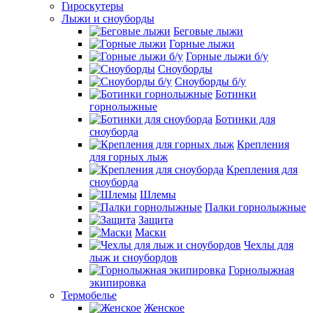
Гироскутеры
Лыжи и сноуборды
Беговые лыжи
Горные лыжи
Горные лыжи б/у
Сноуборды
Сноуборды б/у
Ботинки
горнолыжные
Ботинки для
сноуборда
Крепления
для горных лыж
Крепления для
сноуборда
Шлемы
Палки горнолыжные
Защита
Маски
Чехлы для
лыж и сноубордов
Горнолыжная
экипировка
Термобелье
Женское