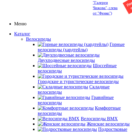
"Галереи
Чижова", слева
от "Фенко")
Меню
Каталог
Велосипеды
Горные
велосипеды (хардтейлы)
Двухподвесные велосипеды
Шоссейные
велосипеды
Городские и туристические велосипеды
Складные
велосипеды
Гравийные
велосипеды
Комфортные
велосипеды
Велосипеды BMX
Женские велосипеды
Подростковые