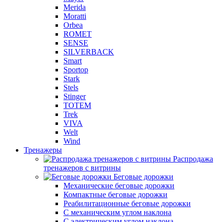
Merida
Moratti
Orbea
ROMET
SENSE
SILVERBACK
Smart
Sportop
Stark
Stels
Stinger
TOTEM
Trek
VIVA
Welt
Wind
Тренажеры
Распродажа
тренажеров с витрины
Беговые дорожки
Механические беговые дорожки
Компактные беговые дорожки
Реабилитационные беговые дорожки
С механическим углом наклона
С электрическим углом наклона