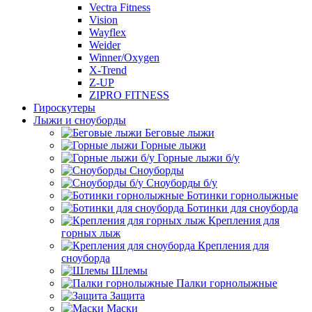
Vectra Fitness
Vision
Wayflex
Weider
Winner/Oxygen
X-Trend
Z-UP
ZIPRO FITNESS
Гироскутеры
Лыжи и сноуборды
Беговые лыжи
Горные лыжи
Горные лыжи б/у
Сноуборды
Сноуборды б/у
Ботинки горнолыжные
Ботинки для сноуборда
Крепления для
горных лыж
Крепления для
сноуборда
Шлемы
Палки горнолыжные
Защита
Маски