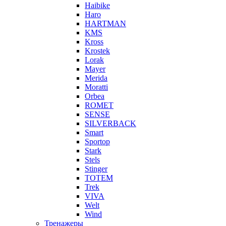
Haibike
Haro
HARTMAN
KMS
Kross
Krostek
Lorak
Mayer
Merida
Moratti
Orbea
ROMET
SENSE
SILVERBACK
Smart
Sportop
Stark
Stels
Stinger
TOTEM
Trek
VIVA
Welt
Wind
Тренажеры