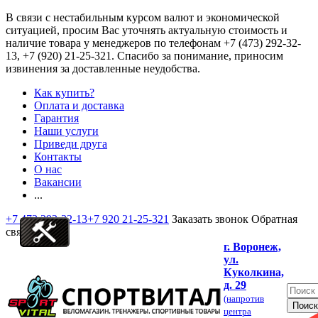
В связи с нестабильным курсом валют и экономической
ситуацией, просим Вас уточнять актуальную стоимость и
наличие товара у менеджеров по телефонам
+7 (473) 292-32-
13, +7 (920) 21-25-321
. Спасибо за понимание, приносим
извинения за доставленные неудобства.
Как купить?
Оплата и доставка
Гарантия
Наши услуги
Приведи друга
Контакты
О нас
Вакансии
...
+7 473 292-32-13
+7 920 21-25-321
Заказать звонок
Обратная
связь
г. Воронеж,
ул.
Куколкина,
д. 29
(напротив
центра