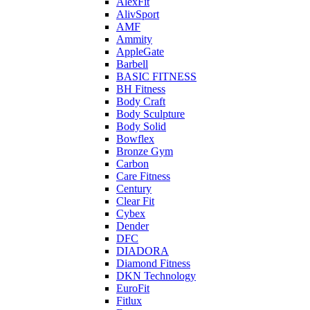
AlexFit
AlivSport
AMF
Ammity
AppleGate
Barbell
BASIC FITNESS
BH Fitness
Body Craft
Body Sculpture
Body Solid
Bowflex
Bronze Gym
Carbon
Care Fitness
Century
Clear Fit
Cybex
Dender
DFC
DIADORA
Diamond Fitness
DKN Technology
EuroFit
Fitlux