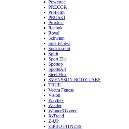
Powertec
PRECOR
ProForm
PROSKI
Proxima
Reebok
Royal
Schwinn
Sole Fitness
Spektr sport
Spirit
Sport Elit
Sportop
SportsArt
Steel Flex
SVENSSON BODY LABS
TRUE
Vectra Fitness
Vision
Wayflex
Weider
Winner/Oxygen
X-Trend
Z-UP
ZIPRO FITNESS