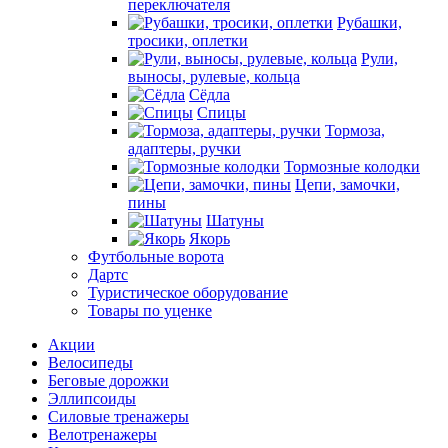
переключателя
Рубашки,
тросики, оплетки
Рули,
выносы, рулевые, кольца
Сёдла
Спицы
Тормоза,
адаптеры, ручки
Тормозные колодки
Цепи, замочки,
пины
Шатуны
Якорь
Футбольные ворота
Дартс
Туристическое оборудование
Товары по уценке
Акции
Велосипеды
Беговые дорожки
Эллипсоиды
Силовые тренажеры
Велотренажеры