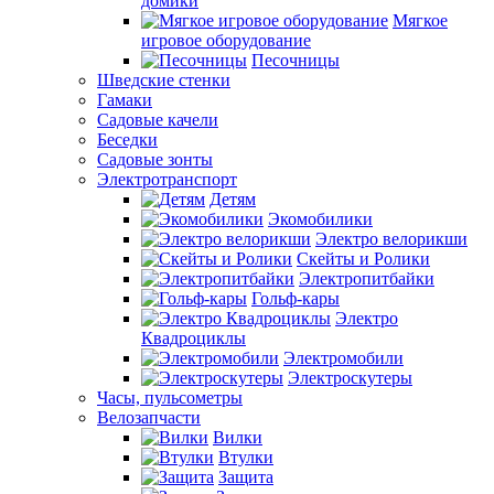
домики
Мягкое
игровое оборудование
Песочницы
Шведские стенки
Гамаки
Садовые качели
Беседки
Садовые зонты
Электротранспорт
Детям
Экомобилики
Электро велорикши
Скейты и Ролики
Электропитбайки
Гольф-кары
Электро
Квадроциклы
Электромобили
Электроскутеры
Часы, пульсометры
Велозапчасти
Вилки
Втулки
Защита