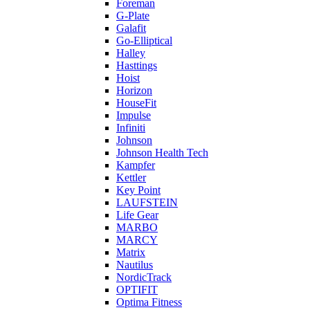
Foreman
G-Plate
Galafit
Go-Elliptical
Halley
Hasttings
Hoist
Horizon
HouseFit
Impulse
Infiniti
Johnson
Johnson Health Tech
Kampfer
Kettler
Key Point
LAUFSTEIN
Life Gear
MARBO
MARCY
Matrix
Nautilus
NordicTrack
OPTIFIT
Optima Fitness