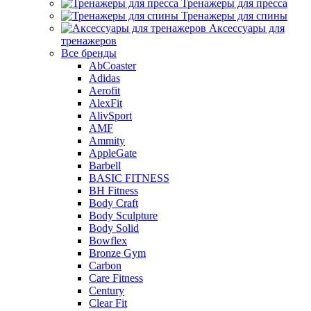
Тренажеры для пресса
Тренажеры для спины
Аксессуары для
тренажеров
Все бренды
AbCoaster
Adidas
Aerofit
AlexFit
AlivSport
AMF
Ammity
AppleGate
Barbell
BASIC FITNESS
BH Fitness
Body Craft
Body Sculpture
Body Solid
Bowflex
Bronze Gym
Carbon
Care Fitness
Century
Clear Fit