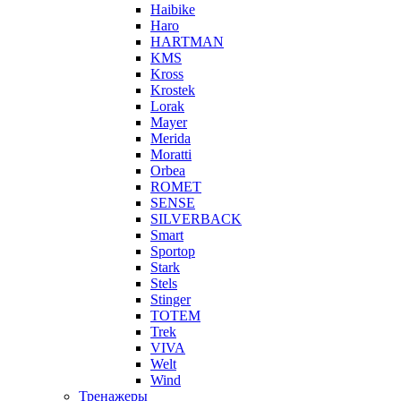
Haibike
Haro
HARTMAN
KMS
Kross
Krostek
Lorak
Mayer
Merida
Moratti
Orbea
ROMET
SENSE
SILVERBACK
Smart
Sportop
Stark
Stels
Stinger
TOTEM
Trek
VIVA
Welt
Wind
Тренажеры