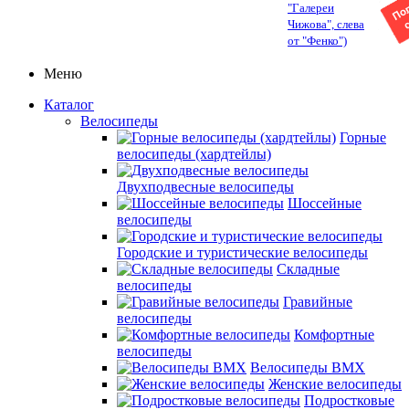
"Галереи
Чижова", слева
от "Фенко")
Меню
Каталог
Велосипеды
Горные
велосипеды (хардтейлы)
Двухподвесные велосипеды
Шоссейные
велосипеды
Городские и туристические велосипеды
Складные
велосипеды
Гравийные
велосипеды
Комфортные
велосипеды
Велосипеды BMX
Женские велосипеды
Подростковые