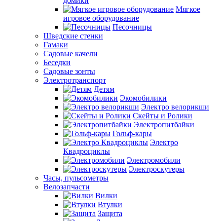
домики
Мягкое
игровое оборудование
Песочницы
Шведские стенки
Гамаки
Садовые качели
Беседки
Садовые зонты
Электротранспорт
Детям
Экомобилики
Электро велорикши
Скейты и Ролики
Электропитбайки
Гольф-кары
Электро
Квадроциклы
Электромобили
Электроскутеры
Часы, пульсометры
Велозапчасти
Вилки
Втулки
Защита