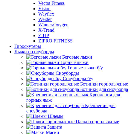
Vectra Fitness
Vision
Wayflex
Weider
Winner/Oxygen
X-Trend
Z-UP
ZIPRO FITNESS
Гироскутеры
Лыжи и сноуборды
Беговые лыжи
Горные лыжи
Горные лыжи б/у
Сноуборды
Сноуборды б/у
Ботинки горнолыжные
Ботинки для сноуборда
Крепления для
горных лыж
Крепления для
сноуборда
Шлемы
Палки горнолыжные
Защита
Маски