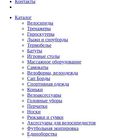
Контакты
Каталог
Велосипеды
Тренажеры
Гироскутеры
Лыжи и сноуборды
Термобелье
Батуты
Игровые столы
Массажное оборудование
Самокаты
Велоформа, велоодежда
Сап Борды
Спортивная одежда
Коньки
Велоаксессуары
Головные уборы
Перчатки
Носки
Рюкзаки и сумки
Аксессуары для велосипедистов
Футбольная экипировка
Единоборства