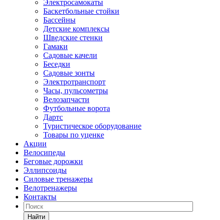
Электросамокаты
Баскетбольные стойки
Бассейны
Детские комплексы
Шведские стенки
Гамаки
Садовые качели
Беседки
Садовые зонты
Электротранспорт
Часы, пульсометры
Велозапчасти
Футбольные ворота
Дартс
Туристическое оборудование
Товары по уценке
Акции
Велосипеды
Беговые дорожки
Эллипсоиды
Силовые тренажеры
Велотренажеры
Контакты
Найти