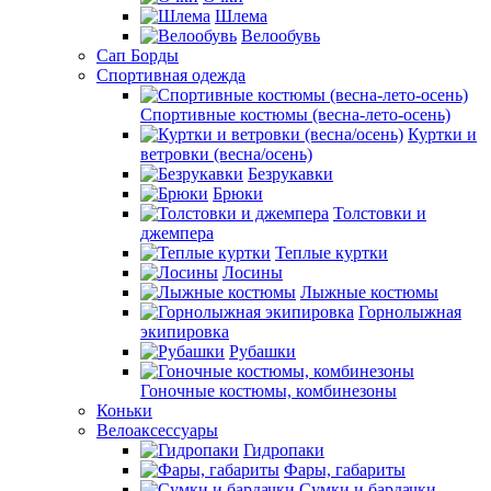
Шлема
Велообувь
Сап Борды
Спортивная одежда
Спортивные костюмы (весна-лето-осень)
Куртки и
ветровки (весна/осень)
Безрукавки
Брюки
Толстовки и
джемпера
Теплые куртки
Лосины
Лыжные костюмы
Горнолыжная
экипировка
Рубашки
Гоночные костюмы, комбинезоны
Коньки
Велоаксессуары
Гидропаки
Фары, габариты
Сумки и бардачки