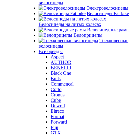
велосипеды
Электровелосипеды
Велосипеды Fat bike
Велосипеды на литых колесах
Велосипедные рамы
Велоприцепы
Трехколесные
велосипеды
Все бренды
Aspect
AUTHOR
BENELLI
Black One
Bulls
Commencal
Corto
Cronus
Cube
Dewolf
Eltreco
Format
Forward
Fuji
GTX