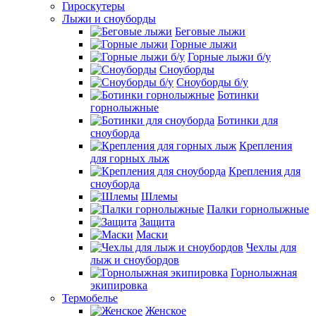
Гироскутеры
Лыжи и сноуборды
Беговые лыжи
Горные лыжи
Горные лыжи б/у
Сноуборды
Сноуборды б/у
Ботинки
горнолыжные
Ботинки для
сноуборда
Крепления
для горных лыж
Крепления для
сноуборда
Шлемы
Палки горнолыжные
Защита
Маски
Чехлы для
лыж и сноубордов
Горнолыжная
экипировка
Термобелье
Женское