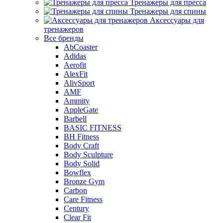
Тренажеры для пресса
Тренажеры для спины
Аксессуары для
тренажеров
Все бренды
AbCoaster
Adidas
Aerofit
AlexFit
AlivSport
AMF
Ammity
AppleGate
Barbell
BASIC FITNESS
BH Fitness
Body Craft
Body Sculpture
Body Solid
Bowflex
Bronze Gym
Carbon
Care Fitness
Century
Clear Fit