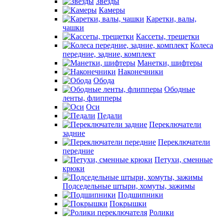
Звезды
Камеры
Каретки, валы,
чашки
Кассеты, трещетки
Колеса
передние, задние, комплект
Манетки, шифтеры
Наконечники
Обода
Ободные
ленты, флипперы
Оси
Педали
Переключатели
задние
Переключатели
передние
Петухи, сменные
крюки
Подседельные штыри, хомуты, зажимы
Подшипники
Покрышки
Ролики