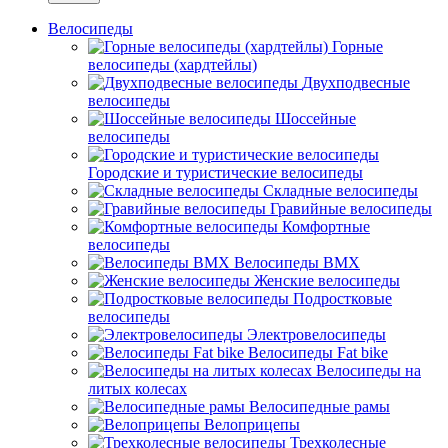
Велосипеды
Горные
велосипеды (хардтейлы)
Двухподвесные
велосипеды
Шоссейные
велосипеды
Городские и туристические велосипеды
Складные велосипеды
Гравийные велосипеды
Комфортные
велосипеды
Велосипеды BMX
Женские велосипеды
Подростковые
велосипеды
Электровелосипеды
Велосипеды Fat bike
Велосипеды на
литых колесах
Велосипедные рамы
Велоприцепы
Трехколесные