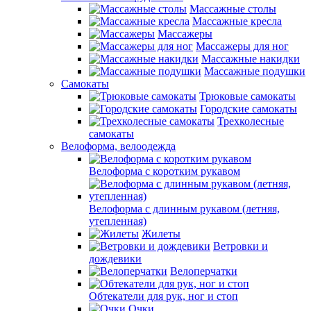
Массажные столы
Массажные кресла
Массажеры
Массажеры для ног
Массажные накидки
Массажные подушки
Самокаты
Трюковые самокаты
Городские самокаты
Трехколесные
самокаты
Велоформа, велоодежда
Велоформа с коротким рукавом
Велоформа с длинным рукавом (летняя,
утепленная)
Жилеты
Ветровки и
дождевики
Велоперчатки
Обтекатели для рук, ног и стоп
Очки