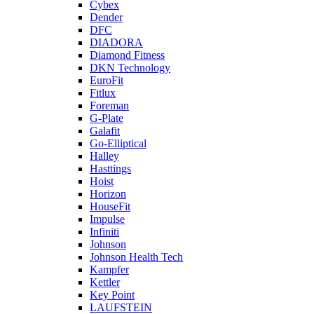
Cybex
Dender
DFC
DIADORA
Diamond Fitness
DKN Technology
EuroFit
Fitlux
Foreman
G-Plate
Galafit
Go-Elliptical
Halley
Hasttings
Hoist
Horizon
HouseFit
Impulse
Infiniti
Johnson
Johnson Health Tech
Kampfer
Kettler
Key Point
LAUFSTEIN