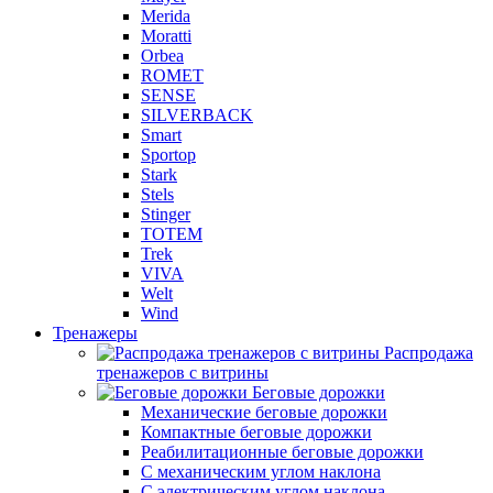
Merida
Moratti
Orbea
ROMET
SENSE
SILVERBACK
Smart
Sportop
Stark
Stels
Stinger
TOTEM
Trek
VIVA
Welt
Wind
Тренажеры
Распродажа
тренажеров с витрины
Беговые дорожки
Механические беговые дорожки
Компактные беговые дорожки
Реабилитационные беговые дорожки
С механическим углом наклона
С электрическим углом наклона