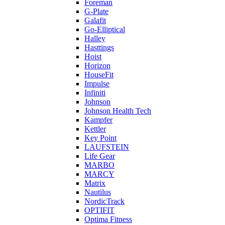
Foreman
G-Plate
Galafit
Go-Elliptical
Halley
Hasttings
Hoist
Horizon
HouseFit
Impulse
Infiniti
Johnson
Johnson Health Tech
Kampfer
Kettler
Key Point
LAUFSTEIN
Life Gear
MARBO
MARCY
Matrix
Nautilus
NordicTrack
OPTIFIT
Optima Fitness