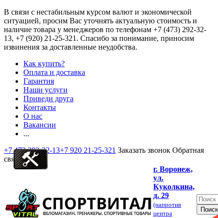
В связи с нестабильным курсом валют и экономической
ситуацией, просим Вас уточнять актуальную стоимость и
наличие товара у менеджеров по телефонам
+7 (473) 292-32-
13, +7 (920) 21-25-321
. Спасибо за понимание, приносим
извинения за доставленные неудобства.
Как купить?
Оплата и доставка
Гарантия
Наши услуги
Приведи друга
Контакты
О нас
Вакансии
...
+7 473 292-32-13
+7 920 21-25-321
Заказать звонок
Обратная
связь
г. Воронеж,
ул.
Куколкина,
д. 29
(напротив
центра