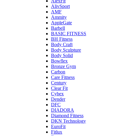
AlexFit
AlivSport
AMF
Ammity
AppleGate
Barbell
BASIC FITNESS
BH Fitness
Body Craft
Body Sculpture
Body Solid
Bowflex
Bronze Gym
Carbon
Care Fitness
Century
Clear Fit
Cybex
Dender
DFC
DIADORA
Diamond Fitness
DKN Technology
EuroFit
Fitlux