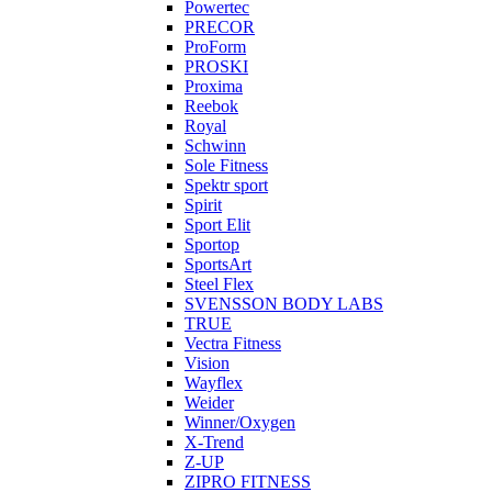
Powertec
PRECOR
ProForm
PROSKI
Proxima
Reebok
Royal
Schwinn
Sole Fitness
Spektr sport
Spirit
Sport Elit
Sportop
SportsArt
Steel Flex
SVENSSON BODY LABS
TRUE
Vectra Fitness
Vision
Wayflex
Weider
Winner/Oxygen
X-Trend
Z-UP
ZIPRO FITNESS