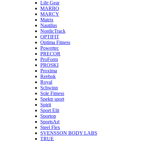
Life Gear
MARBO
MARCY
Matrix
Nautilus
NordicTrack
OPTIFIT
Optima Fitness
Powertec
PRECOR
ProForm
PROSKI
Proxima
Reebok
Royal
Schwinn
Sole Fitness
Spektr sport
Spirit
Sport Elit
Sportop
SportsArt
Steel Flex
SVENSSON BODY LABS
TRUE