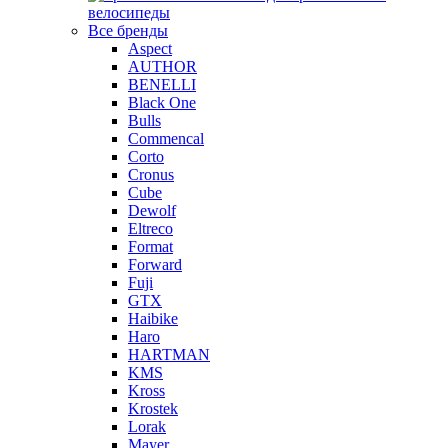
велосипеды
Все бренды
Aspect
AUTHOR
BENELLI
Black One
Bulls
Commencal
Corto
Cronus
Cube
Dewolf
Eltreco
Format
Forward
Fuji
GTX
Haibike
Haro
HARTMAN
KMS
Kross
Krostek
Lorak
Mayer