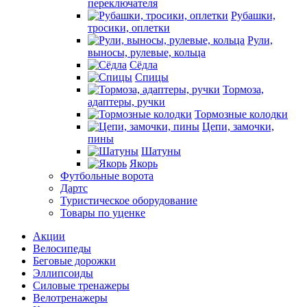
переключателя
Рубашки,
тросики, оплетки
Рули,
выносы, рулевые, кольца
Сёдла
Спицы
Тормоза,
адаптеры, ручки
Тормозные колодки
Цепи, замочки,
пины
Шатуны
Якорь
Футбольные ворота
Дартс
Туристическое оборудование
Товары по уценке
Акции
Велосипеды
Беговые дорожки
Эллипсоиды
Силовые тренажеры
Велотренажеры