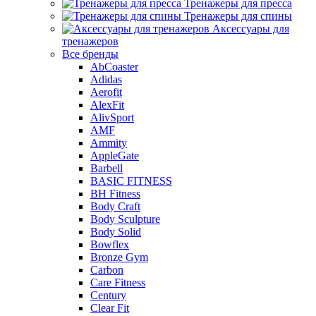
Тренажеры для пресса
Тренажеры для спины
Аксессуары для
тренажеров
Все бренды
AbCoaster
Adidas
Aerofit
AlexFit
AlivSport
AMF
Ammity
AppleGate
Barbell
BASIC FITNESS
BH Fitness
Body Craft
Body Sculpture
Body Solid
Bowflex
Bronze Gym
Carbon
Care Fitness
Century
Clear Fit