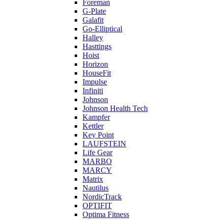
Foreman
G-Plate
Galafit
Go-Elliptical
Halley
Hasttings
Hoist
Horizon
HouseFit
Impulse
Infiniti
Johnson
Johnson Health Tech
Kampfer
Kettler
Key Point
LAUFSTEIN
Life Gear
MARBO
MARCY
Matrix
Nautilus
NordicTrack
OPTIFIT
Optima Fitness