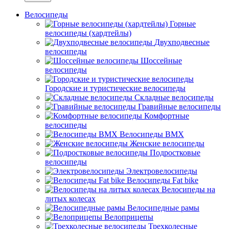
Велосипеды
Горные
велосипеды (хардтейлы)
Двухподвесные
велосипеды
Шоссейные
велосипеды
Городские и туристические велосипеды
Складные велосипеды
Гравийные велосипеды
Комфортные
велосипеды
Велосипеды BMX
Женские велосипеды
Подростковые
велосипеды
Электровелосипеды
Велосипеды Fat bike
Велосипеды на
литых колесах
Велосипедные рамы
Велоприцепы
Трехколесные