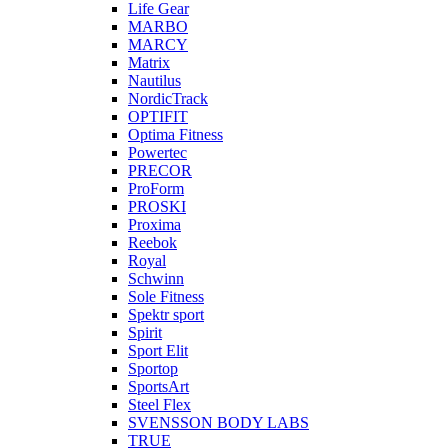
Life Gear
MARBO
MARCY
Matrix
Nautilus
NordicTrack
OPTIFIT
Optima Fitness
Powertec
PRECOR
ProForm
PROSKI
Proxima
Reebok
Royal
Schwinn
Sole Fitness
Spektr sport
Spirit
Sport Elit
Sportop
SportsArt
Steel Flex
SVENSSON BODY LABS
TRUE