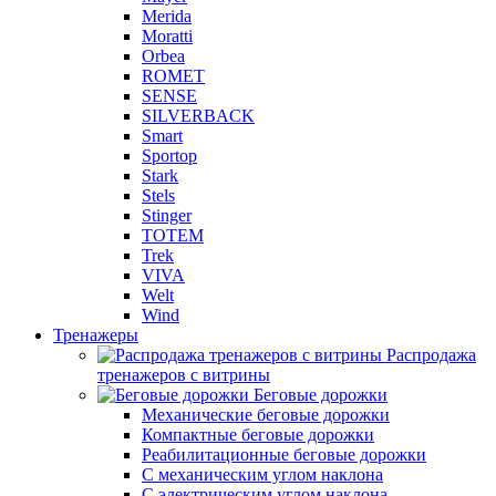
Merida
Moratti
Orbea
ROMET
SENSE
SILVERBACK
Smart
Sportop
Stark
Stels
Stinger
TOTEM
Trek
VIVA
Welt
Wind
Тренажеры
Распродажа
тренажеров с витрины
Беговые дорожки
Механические беговые дорожки
Компактные беговые дорожки
Реабилитационные беговые дорожки
С механическим углом наклона
С электрическим углом наклона