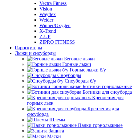
Vectra Fitness
Vision
Wayflex
Weider
Winner/Oxygen
X-Trend
Z-UP
ZIPRO FITNESS
Гироскутеры
Лыжи и сноуборды
Беговые лыжи
Горные лыжи
Горные лыжи б/у
Сноуборды
Сноуборды б/у
Ботинки горнолыжные
Ботинки для сноуборда
Крепления для
горных лыж
Крепления для
сноуборда
Шлемы
Палки горнолыжные
Защита
Маски