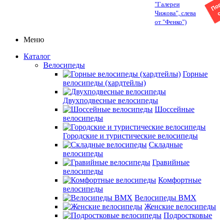
"Галереи
Чижова", слева
от "Фенко")
Меню
Каталог
Велосипеды
Горные
велосипеды (хардтейлы)
Двухподвесные велосипеды
Шоссейные
велосипеды
Городские и туристические велосипеды
Складные
велосипеды
Гравийные
велосипеды
Комфортные
велосипеды
Велосипеды BMX
Женские велосипеды
Подростковые