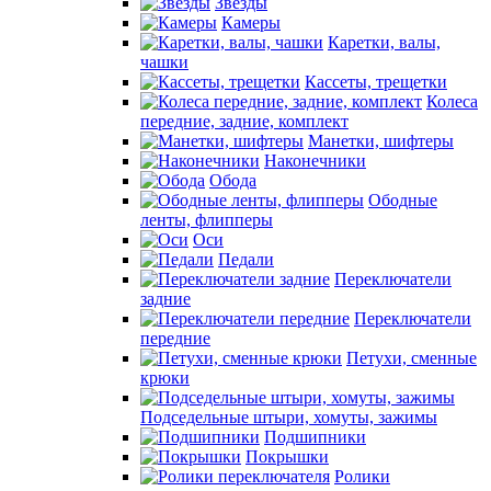
Звезды
Камеры
Каретки, валы,
чашки
Кассеты, трещетки
Колеса
передние, задние, комплект
Манетки, шифтеры
Наконечники
Обода
Ободные
ленты, флипперы
Оси
Педали
Переключатели
задние
Переключатели
передние
Петухи, сменные
крюки
Подседельные штыри, хомуты, зажимы
Подшипники
Покрышки
Ролики