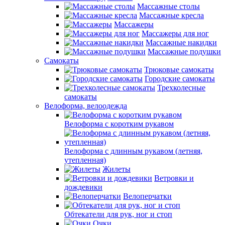
Массажные столы
Массажные кресла
Массажеры
Массажеры для ног
Массажные накидки
Массажные подушки
Самокаты
Трюковые самокаты
Городские самокаты
Трехколесные
самокаты
Велоформа, велоодежда
Велоформа с коротким рукавом
Велоформа с длинным рукавом (летняя,
утепленная)
Жилеты
Ветровки и
дождевики
Велоперчатки
Обтекатели для рук, ног и стоп
Очки