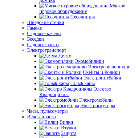
домики
Мягкое
игровое оборудование
Песочницы
Шведские стенки
Гамаки
Садовые качели
Беседки
Садовые зонты
Электротранспорт
Детям
Экомобилики
Электро велорикши
Скейты и Ролики
Электропитбайки
Гольф-кары
Электро
Квадроциклы
Электромобили
Электроскутеры
Часы, пульсометры
Велозапчасти
Вилки
Втулки
Защита