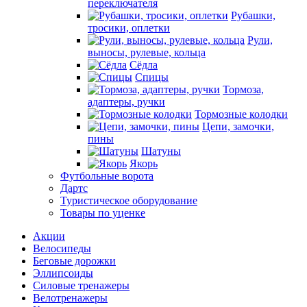
переключателя
Рубашки,
тросики, оплетки
Рули,
выносы, рулевые, кольца
Сёдла
Спицы
Тормоза,
адаптеры, ручки
Тормозные колодки
Цепи, замочки,
пины
Шатуны
Якорь
Футбольные ворота
Дартс
Туристическое оборудование
Товары по уценке
Акции
Велосипеды
Беговые дорожки
Эллипсоиды
Силовые тренажеры
Велотренажеры