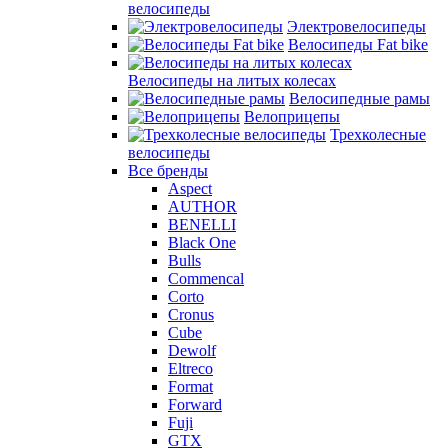
велосипеды
Электровелосипеды
Велосипеды Fat bike
Велосипеды на литых колесах
Велосипедные рамы
Велоприцепы
Трехколесные
велосипеды
Все бренды
Aspect
AUTHOR
BENELLI
Black One
Bulls
Commencal
Corto
Cronus
Cube
Dewolf
Eltreco
Format
Forward
Fuji
GTX