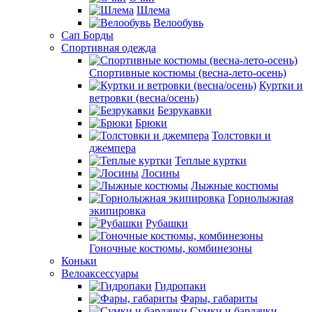
Шлема
Велообувь
Сап Борды
Спортивная одежда
Спортивные костюмы (весна-лето-осень)
Куртки и
ветровки (весна/осень)
Безрукавки
Брюки
Толстовки и
джемпера
Теплые куртки
Лосины
Лыжные костюмы
Горнолыжная
экипировка
Рубашки
Гоночные костюмы, комбинезоны
Коньки
Велоаксессуары
Гидропаки
Фары, габариты
Сумки и бардачки