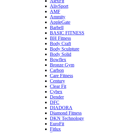
AlexFit
AlivSport
AMF
Ammity
AppleGate
Barbell
BASIC FITNESS
BH Fitness
Body Craft
Body Sculpture
Body Solid
Bowflex
Bronze Gym
Carbon
Care Fitness
Century
Clear Fit
Cybex
Dender
DFC
DIADORA
Diamond Fitness
DKN Technology
EuroFit
Fitlux