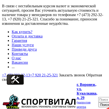
В связи с нестабильным курсом валют и экономической
ситуацией, просим Вас уточнять актуальную стоимость и
наличие товара у менеджеров по телефонам
+7 (473) 292-32-
13, +7 (920) 21-25-321
. Спасибо за понимание, приносим
извинения за доставленные неудобства.
Как купить?
Оплата и доставка
Гарантия
Наши услуги
Приведи друга
Контакты
О нас
Вакансии
...
+7 473 292-32-13
+7 920 21-25-321
Заказать звонок
Обратная
связь
г. Воронеж,
ул.
Куколкина,
д. 29
(напротив
центра