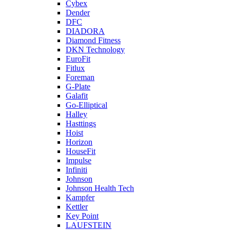
Cybex
Dender
DFC
DIADORA
Diamond Fitness
DKN Technology
EuroFit
Fitlux
Foreman
G-Plate
Galafit
Go-Elliptical
Halley
Hasttings
Hoist
Horizon
HouseFit
Impulse
Infiniti
Johnson
Johnson Health Tech
Kampfer
Kettler
Key Point
LAUFSTEIN