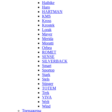
Haibike
Haro
HARTMAN
KMS
Kross
Krostek
Lorak
Mayer
Merida
Moratti
Orbea
ROMET
SENSE
SILVERBACK
Smart
Sportop
Stark
Stels
Stinger
TOTEM
Trek
VIVA
Welt
Wind
Тренажеры