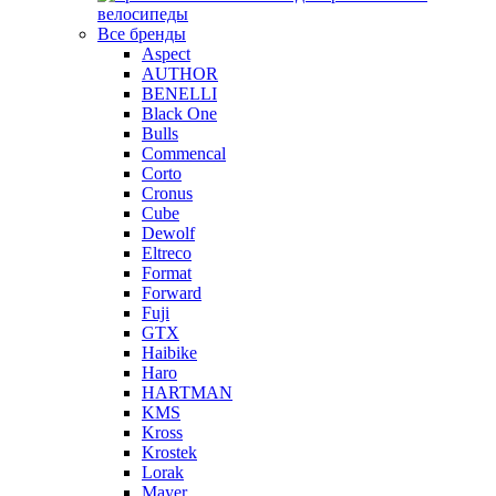
велосипеды
Все бренды
Aspect
AUTHOR
BENELLI
Black One
Bulls
Commencal
Corto
Cronus
Cube
Dewolf
Eltreco
Format
Forward
Fuji
GTX
Haibike
Haro
HARTMAN
KMS
Kross
Krostek
Lorak
Mayer