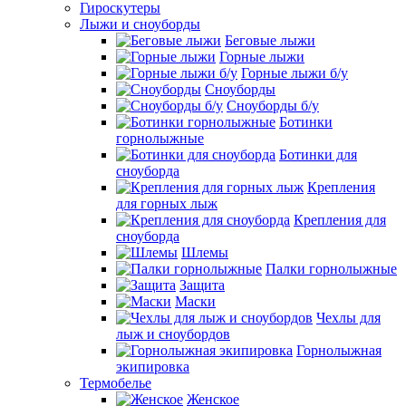
Гироскутеры
Лыжи и сноуборды
Беговые лыжи
Горные лыжи
Горные лыжи б/у
Сноуборды
Сноуборды б/у
Ботинки
горнолыжные
Ботинки для
сноуборда
Крепления
для горных лыж
Крепления для
сноуборда
Шлемы
Палки горнолыжные
Защита
Маски
Чехлы для
лыж и сноубордов
Горнолыжная
экипировка
Термобелье
Женское