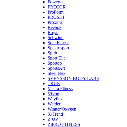
Powertec
PRECOR
ProForm
PROSKI
Proxima
Reebok
Royal
Schwinn
Sole Fitness
Spektr sport
Spirit
Sport Elit
Sportop
SportsArt
Steel Flex
SVENSSON BODY LABS
TRUE
Vectra Fitness
Vision
Wayflex
Weider
Winner/Oxygen
X-Trend
Z-UP
ZIPRO FITNESS