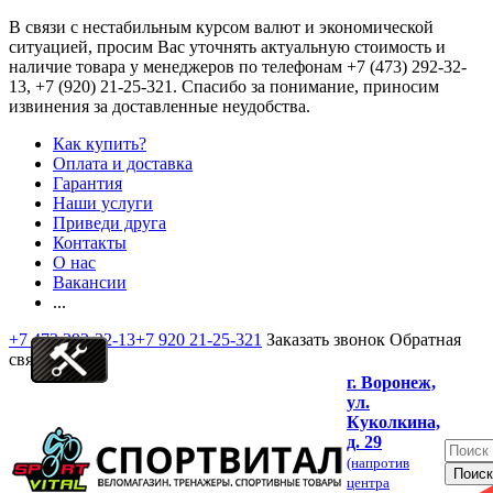
В связи с нестабильным курсом валют и экономической
ситуацией, просим Вас уточнять актуальную стоимость и
наличие товара у менеджеров по телефонам
+7 (473) 292-32-
13, +7 (920) 21-25-321
. Спасибо за понимание, приносим
извинения за доставленные неудобства.
Как купить?
Оплата и доставка
Гарантия
Наши услуги
Приведи друга
Контакты
О нас
Вакансии
...
+7 473 292-32-13
+7 920 21-25-321
Заказать звонок
Обратная
связь
г. Воронеж,
ул.
Куколкина,
д. 29
(напротив
центра