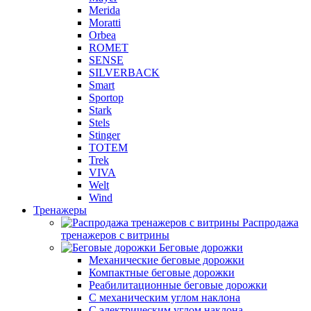
Merida
Moratti
Orbea
ROMET
SENSE
SILVERBACK
Smart
Sportop
Stark
Stels
Stinger
TOTEM
Trek
VIVA
Welt
Wind
Тренажеры
Распродажа
тренажеров с витрины
Беговые дорожки
Механические беговые дорожки
Компактные беговые дорожки
Реабилитационные беговые дорожки
С механическим углом наклона
С электрическим углом наклона