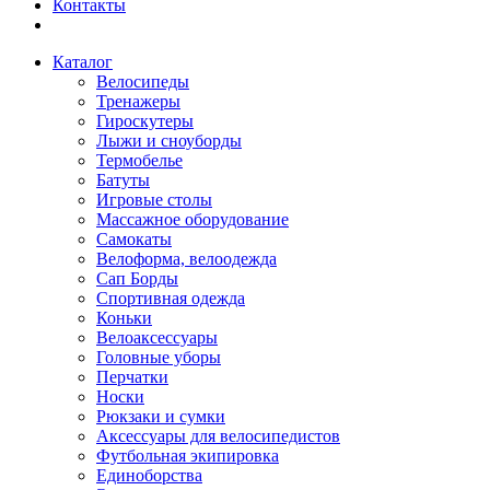
Контакты
Каталог
Велосипеды
Тренажеры
Гироскутеры
Лыжи и сноуборды
Термобелье
Батуты
Игровые столы
Массажное оборудование
Самокаты
Велоформа, велоодежда
Сап Борды
Спортивная одежда
Коньки
Велоаксессуары
Головные уборы
Перчатки
Носки
Рюкзаки и сумки
Аксессуары для велосипедистов
Футбольная экипировка
Единоборства