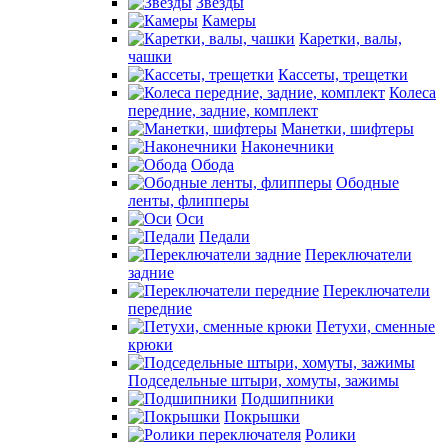
Звезды
Камеры
Каретки, валы,
чашки
Кассеты, трещетки
Колеса
передние, задние, комплект
Манетки, шифтеры
Наконечники
Обода
Ободные
ленты, флипперы
Оси
Педали
Переключатели
задние
Переключатели
передние
Петухи, сменные
крюки
Подседельные штыри, хомуты, зажимы
Подшипники
Покрышки
Ролики