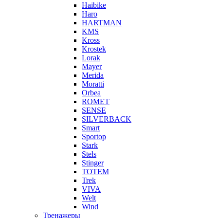
Haibike
Haro
HARTMAN
KMS
Kross
Krostek
Lorak
Mayer
Merida
Moratti
Orbea
ROMET
SENSE
SILVERBACK
Smart
Sportop
Stark
Stels
Stinger
TOTEM
Trek
VIVA
Welt
Wind
Тренажеры