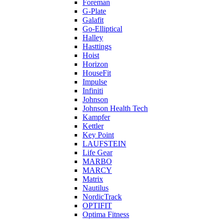
Foreman
G-Plate
Galafit
Go-Elliptical
Halley
Hasttings
Hoist
Horizon
HouseFit
Impulse
Infiniti
Johnson
Johnson Health Tech
Kampfer
Kettler
Key Point
LAUFSTEIN
Life Gear
MARBO
MARCY
Matrix
Nautilus
NordicTrack
OPTIFIT
Optima Fitness