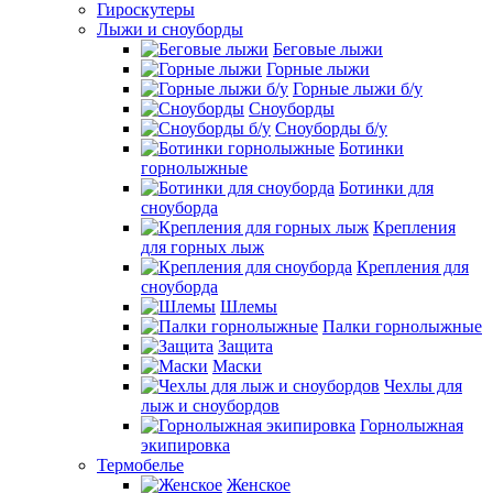
Гироскутеры
Лыжи и сноуборды
Беговые лыжи
Горные лыжи
Горные лыжи б/у
Сноуборды
Сноуборды б/у
Ботинки
горнолыжные
Ботинки для
сноуборда
Крепления
для горных лыж
Крепления для
сноуборда
Шлемы
Палки горнолыжные
Защита
Маски
Чехлы для
лыж и сноубордов
Горнолыжная
экипировка
Термобелье
Женское