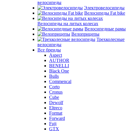
велосипеды
Электровелосипеды
Велосипеды Fat bike
Велосипеды на литых колесах
Велосипедные рамы
Велоприцепы
Трехколесные
велосипеды
Все бренды
Aspect
AUTHOR
BENELLI
Black One
Bulls
Commencal
Corto
Cronus
Cube
Dewolf
Eltreco
Format
Forward
Fuji
GTX