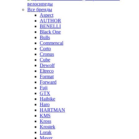
велосипеды
Все бренды
Aspect
AUTHOR
BENELLI
Black One
Bulls
Commencal
Corto
Cronus
Cube
Dewolf
Eltreco
Format
Forward
Fuji
GTX
Haibike
Haro
HARTMAN
KMS
Kross
Krostek
Lorak
Mayer