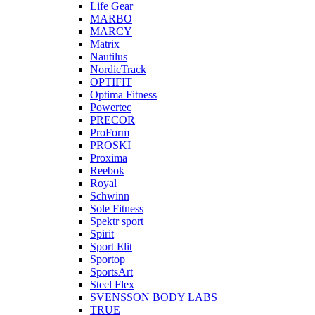
Life Gear
MARBO
MARCY
Matrix
Nautilus
NordicTrack
OPTIFIT
Optima Fitness
Powertec
PRECOR
ProForm
PROSKI
Proxima
Reebok
Royal
Schwinn
Sole Fitness
Spektr sport
Spirit
Sport Elit
Sportop
SportsArt
Steel Flex
SVENSSON BODY LABS
TRUE