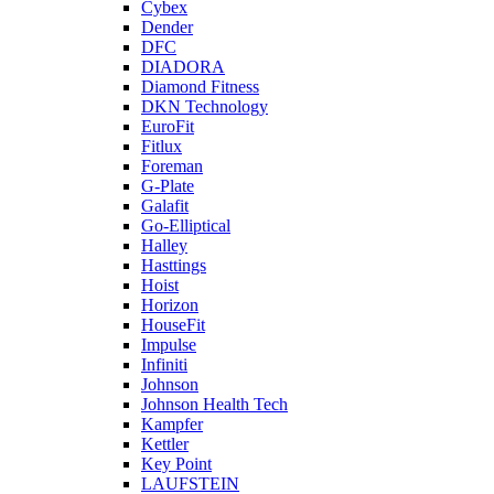
Cybex
Dender
DFC
DIADORA
Diamond Fitness
DKN Technology
EuroFit
Fitlux
Foreman
G-Plate
Galafit
Go-Elliptical
Halley
Hasttings
Hoist
Horizon
HouseFit
Impulse
Infiniti
Johnson
Johnson Health Tech
Kampfer
Kettler
Key Point
LAUFSTEIN