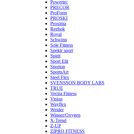
Powertec
PRECOR
ProForm
PROSKI
Proxima
Reebok
Royal
Schwinn
Sole Fitness
Spektr sport
Spirit
Sport Elit
Sportop
SportsArt
Steel Flex
SVENSSON BODY LABS
TRUE
Vectra Fitness
Vision
Wayflex
Weider
Winner/Oxygen
X-Trend
Z-UP
ZIPRO FITNESS