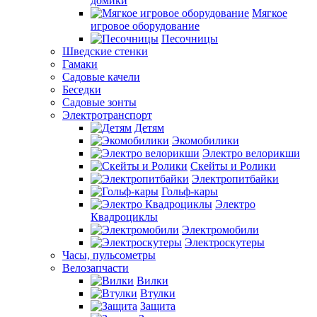
домики
Мягкое
игровое оборудование
Песочницы
Шведские стенки
Гамаки
Садовые качели
Беседки
Садовые зонты
Электротранспорт
Детям
Экомобилики
Электро велорикши
Скейты и Ролики
Электропитбайки
Гольф-кары
Электро
Квадроциклы
Электромобили
Электроскутеры
Часы, пульсометры
Велозапчасти
Вилки
Втулки
Защита