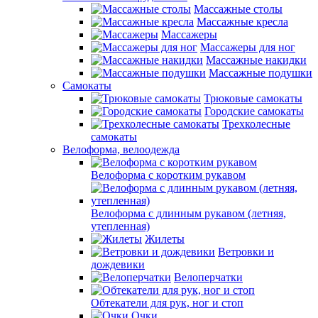
Массажные столы
Массажные кресла
Массажеры
Массажеры для ног
Массажные накидки
Массажные подушки
Самокаты
Трюковые самокаты
Городские самокаты
Трехколесные
самокаты
Велоформа, велоодежда
Велоформа с коротким рукавом
Велоформа с длинным рукавом (летняя,
утепленная)
Жилеты
Ветровки и
дождевики
Велоперчатки
Обтекатели для рук, ног и стоп
Очки