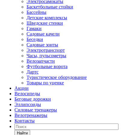
Электросамокаты
Баскетбольные стойки
Бассейны
Детские комплексы
Шведские стенки
Гамаки
Садовые качели
Беседки
Садовые зонты
Электротранспорт
Часы, пульсометры
Велозапчасти
Футбольные ворота
Дартс
Туристическое оборудование
Товары по уценке
Акции
Велосипеды
Беговые дорожки
Эллипсоиды
Силовые тренажеры
Велотренажеры
Контакты
Найти