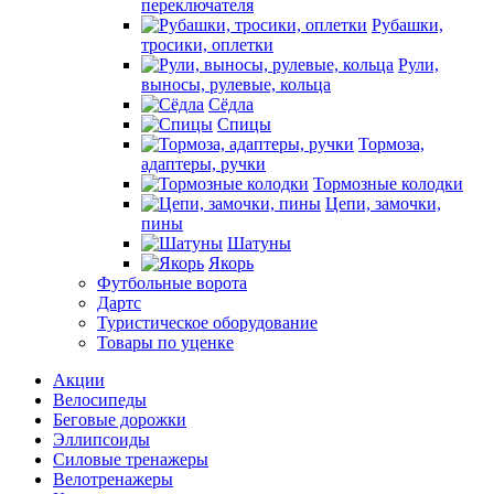
переключателя
Рубашки,
тросики, оплетки
Рули,
выносы, рулевые, кольца
Сёдла
Спицы
Тормоза,
адаптеры, ручки
Тормозные колодки
Цепи, замочки,
пины
Шатуны
Якорь
Футбольные ворота
Дартс
Туристическое оборудование
Товары по уценке
Акции
Велосипеды
Беговые дорожки
Эллипсоиды
Силовые тренажеры
Велотренажеры