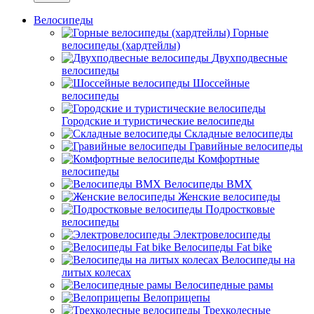
Велосипеды
Горные
велосипеды (хардтейлы)
Двухподвесные
велосипеды
Шоссейные
велосипеды
Городские и туристические велосипеды
Складные велосипеды
Гравийные велосипеды
Комфортные
велосипеды
Велосипеды BMX
Женские велосипеды
Подростковые
велосипеды
Электровелосипеды
Велосипеды Fat bike
Велосипеды на
литых колесах
Велосипедные рамы
Велоприцепы
Трехколесные