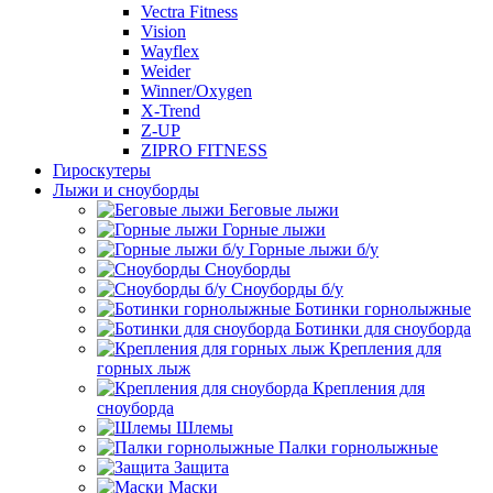
Vectra Fitness
Vision
Wayflex
Weider
Winner/Oxygen
X-Trend
Z-UP
ZIPRO FITNESS
Гироскутеры
Лыжи и сноуборды
Беговые лыжи
Горные лыжи
Горные лыжи б/у
Сноуборды
Сноуборды б/у
Ботинки горнолыжные
Ботинки для сноуборда
Крепления для
горных лыж
Крепления для
сноуборда
Шлемы
Палки горнолыжные
Защита
Маски