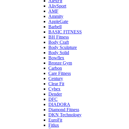
AlexFit
AlivSport
AMF
Ammity
AppleGate
Barbell
BASIC FITNESS
BH Fitness
Body Craft
Body Sculpture
Body Solid
Bowflex
Bronze Gym
Carbon
Care Fitness
Century
Clear Fit
Cybex
Dender
DFC
DIADORA
Diamond Fitness
DKN Technology
EuroFit
Fitlux