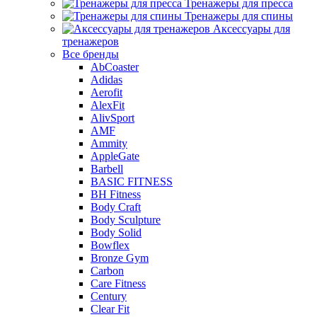
Тренажеры для пресса
Тренажеры для спины
Аксессуары для
тренажеров
Все бренды
AbCoaster
Adidas
Aerofit
AlexFit
AlivSport
AMF
Ammity
AppleGate
Barbell
BASIC FITNESS
BH Fitness
Body Craft
Body Sculpture
Body Solid
Bowflex
Bronze Gym
Carbon
Care Fitness
Century
Clear Fit