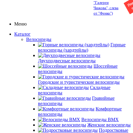
"Галереи
Чижова", слева
от "Фенко")
Меню
Каталог
Велосипеды
Горные
велосипеды (хардтейлы)
Двухподвесные велосипеды
Шоссейные
велосипеды
Городские и туристические велосипеды
Складные
велосипеды
Гравийные
велосипеды
Комфортные
велосипеды
Велосипеды BMX
Женские велосипеды
Подростковые