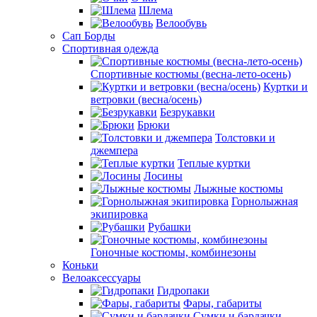
Шлема
Велообувь
Сап Борды
Спортивная одежда
Спортивные костюмы (весна-лето-осень)
Куртки и
ветровки (весна/осень)
Безрукавки
Брюки
Толстовки и
джемпера
Теплые куртки
Лосины
Лыжные костюмы
Горнолыжная
экипировка
Рубашки
Гоночные костюмы, комбинезоны
Коньки
Велоаксессуары
Гидропаки
Фары, габариты
Сумки и бардачки