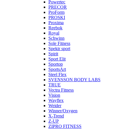
Powertec
PRECOR
ProForm
PROSKI
Proxima
Reebok
Royal
Schwinn
Sole Fitness
Spektr sport
Spirit
Sport Elit
Sportop
SportsArt
Steel Flex
SVENSSON BODY LABS
TRUE
Vectra Fitness
Vision
Wayflex
Weider
Winner/Oxygen
X-Trend
Z-UP
ZIPRO FITNESS