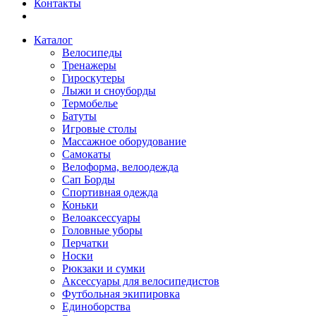
Контакты
Каталог
Велосипеды
Тренажеры
Гироскутеры
Лыжи и сноуборды
Термобелье
Батуты
Игровые столы
Массажное оборудование
Самокаты
Велоформа, велоодежда
Сап Борды
Спортивная одежда
Коньки
Велоаксессуары
Головные уборы
Перчатки
Носки
Рюкзаки и сумки
Аксессуары для велосипедистов
Футбольная экипировка
Единоборства