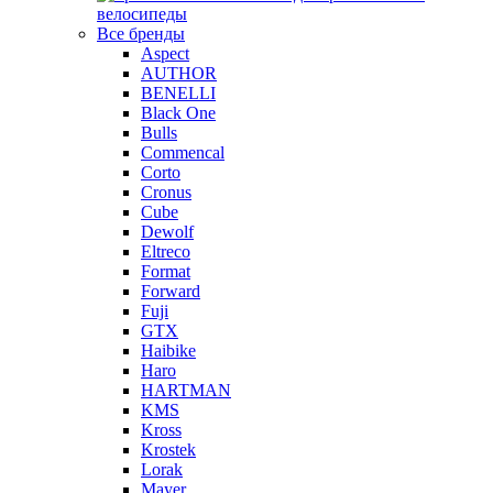
велосипеды
Все бренды
Aspect
AUTHOR
BENELLI
Black One
Bulls
Commencal
Corto
Cronus
Cube
Dewolf
Eltreco
Format
Forward
Fuji
GTX
Haibike
Haro
HARTMAN
KMS
Kross
Krostek
Lorak
Mayer