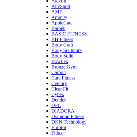
AlexFit
AlivSport
AMF
Ammity
AppleGate
Barbell
BASIC FITNESS
BH Fitness
Body Craft
Body Sculpture
Body Solid
Bowflex
Bronze Gym
Carbon
Care Fitness
Century
Clear Fit
Cybex
Dender
DFC
DIADORA
Diamond Fitness
DKN Technology
EuroFit
Fitlux