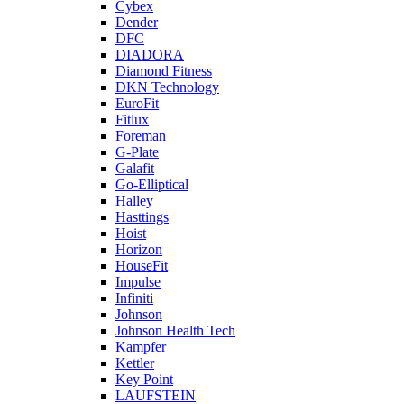
Cybex
Dender
DFC
DIADORA
Diamond Fitness
DKN Technology
EuroFit
Fitlux
Foreman
G-Plate
Galafit
Go-Elliptical
Halley
Hasttings
Hoist
Horizon
HouseFit
Impulse
Infiniti
Johnson
Johnson Health Tech
Kampfer
Kettler
Key Point
LAUFSTEIN