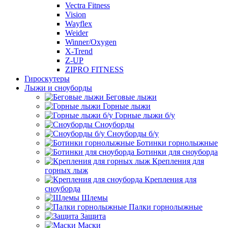
Vectra Fitness
Vision
Wayflex
Weider
Winner/Oxygen
X-Trend
Z-UP
ZIPRO FITNESS
Гироскутеры
Лыжи и сноуборды
Беговые лыжи
Горные лыжи
Горные лыжи б/у
Сноуборды
Сноуборды б/у
Ботинки горнолыжные
Ботинки для сноуборда
Крепления для
горных лыж
Крепления для
сноуборда
Шлемы
Палки горнолыжные
Защита
Маски