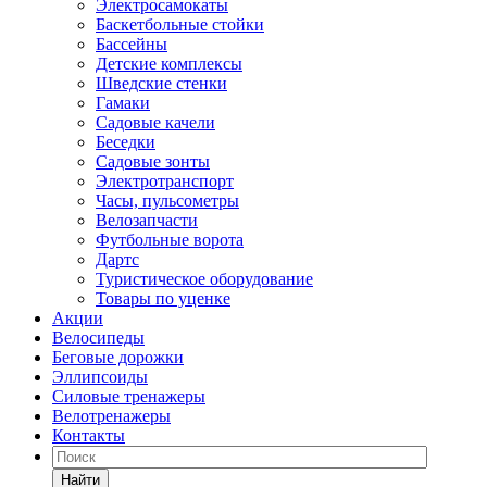
Электросамокаты
Баскетбольные стойки
Бассейны
Детские комплексы
Шведские стенки
Гамаки
Садовые качели
Беседки
Садовые зонты
Электротранспорт
Часы, пульсометры
Велозапчасти
Футбольные ворота
Дартс
Туристическое оборудование
Товары по уценке
Акции
Велосипеды
Беговые дорожки
Эллипсоиды
Силовые тренажеры
Велотренажеры
Контакты
Найти