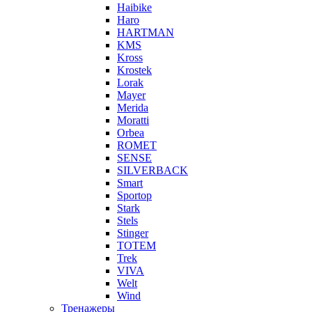
Haibike
Haro
HARTMAN
KMS
Kross
Krostek
Lorak
Mayer
Merida
Moratti
Orbea
ROMET
SENSE
SILVERBACK
Smart
Sportop
Stark
Stels
Stinger
TOTEM
Trek
VIVA
Welt
Wind
Тренажеры