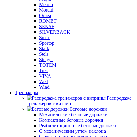
Merida
Moratti
Orbea
ROMET
SENSE
SILVERBACK
Smart
Sportop
Stark
Stels
Stinger
TOTEM
Trek
VIVA
Welt
Wind
Тренажеры
Распродажа
тренажеров с витрины
Беговые дорожки
Механические беговые дорожки
Компактные беговые дорожки
Реабилитационные беговые дорожки
С механическим углом наклона
С электрическим углом наклона