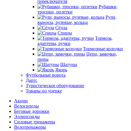
переключателя
Рубашки,
тросики, оплетки
Рули,
выносы, рулевые, кольца
Сёдла
Спицы
Тормоза,
адаптеры, ручки
Тормозные колодки
Цепи, замочки,
пины
Шатуны
Якорь
Футбольные ворота
Дартс
Туристическое оборудование
Товары по уценке
Акции
Велосипеды
Беговые дорожки
Эллипсоиды
Силовые тренажеры
Велотренажеры