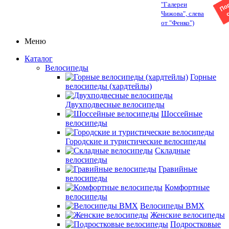
"Галереи
Чижова", слева
от "Фенко")
Меню
Каталог
Велосипеды
Горные
велосипеды (хардтейлы)
Двухподвесные велосипеды
Шоссейные
велосипеды
Городские и туристические велосипеды
Складные
велосипеды
Гравийные
велосипеды
Комфортные
велосипеды
Велосипеды BMX
Женские велосипеды
Подростковые