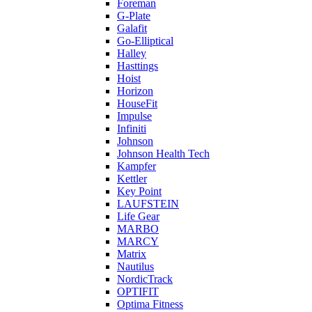
Foreman
G-Plate
Galafit
Go-Elliptical
Halley
Hasttings
Hoist
Horizon
HouseFit
Impulse
Infiniti
Johnson
Johnson Health Tech
Kampfer
Kettler
Key Point
LAUFSTEIN
Life Gear
MARBO
MARCY
Matrix
Nautilus
NordicTrack
OPTIFIT
Optima Fitness