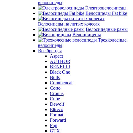
велосипеды
Электровелосипеды
Велосипеды Fat bike
Велосипеды на литых колесах
Велосипедные рамы
Велоприцепы
Трехколесные
велосипеды
Все бренды
Aspect
AUTHOR
BENELLI
Black One
Bulls
Commencal
Corto
Cronus
Cube
Dewolf
Eltreco
Format
Forward
Fuji
GTX