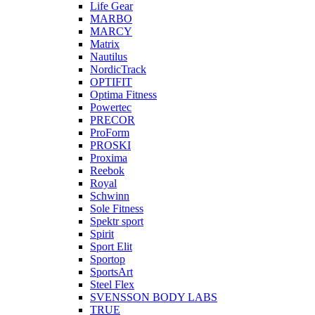
Life Gear
MARBO
MARCY
Matrix
Nautilus
NordicTrack
OPTIFIT
Optima Fitness
Powertec
PRECOR
ProForm
PROSKI
Proxima
Reebok
Royal
Schwinn
Sole Fitness
Spektr sport
Spirit
Sport Elit
Sportop
SportsArt
Steel Flex
SVENSSON BODY LABS
TRUE