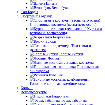
Шлема
Велообувь
Сап Борды
Спортивная одежда
Спортивные костюмы (весна-лето-осень)
Куртки и
ветровки (весна/осень)
Безрукавки
Брюки
Толстовки и
джемпера
Теплые куртки
Лосины
Лыжные костюмы
Горнолыжная
экипировка
Рубашки
Гоночные костюмы, комбинезоны
Коньки
Велоаксессуары
Гидропаки
Фары, габариты
Сумки и бардачки