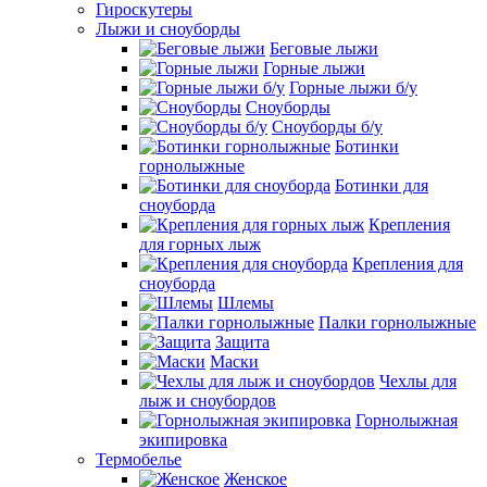
Гироскутеры
Лыжи и сноуборды
Беговые лыжи
Горные лыжи
Горные лыжи б/у
Сноуборды
Сноуборды б/у
Ботинки
горнолыжные
Ботинки для
сноуборда
Крепления
для горных лыж
Крепления для
сноуборда
Шлемы
Палки горнолыжные
Защита
Маски
Чехлы для
лыж и сноубордов
Горнолыжная
экипировка
Термобелье
Женское