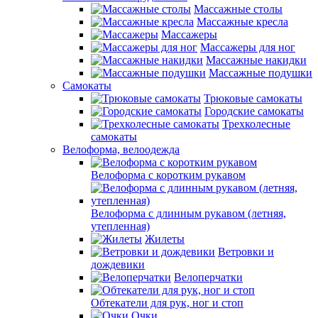
Массажные столы
Массажные кресла
Массажеры
Массажеры для ног
Массажные накидки
Массажные подушки
Самокаты
Трюковые самокаты
Городские самокаты
Трехколесные
самокаты
Велоформа, велоодежда
Велоформа с коротким рукавом
Велоформа с длинным рукавом (летняя,
утепленная)
Жилеты
Ветровки и
дождевики
Велоперчатки
Обтекатели для рук, ног и стоп
Очки