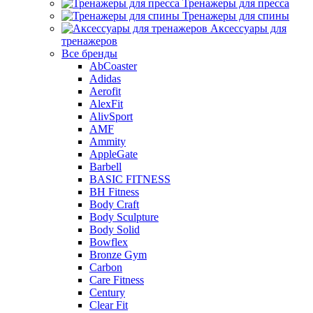
Тренажеры для пресса
Тренажеры для спины
Аксессуары для
тренажеров
Все бренды
AbCoaster
Adidas
Aerofit
AlexFit
AlivSport
AMF
Ammity
AppleGate
Barbell
BASIC FITNESS
BH Fitness
Body Craft
Body Sculpture
Body Solid
Bowflex
Bronze Gym
Carbon
Care Fitness
Century
Clear Fit