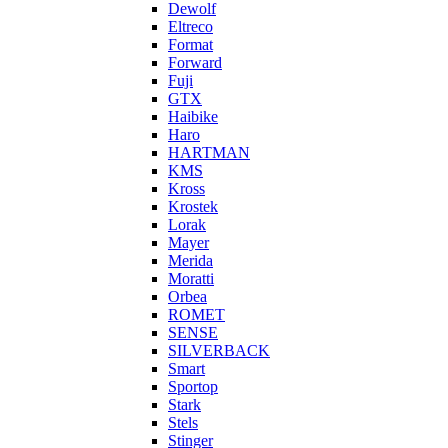
Dewolf
Eltreco
Format
Forward
Fuji
GTX
Haibike
Haro
HARTMAN
KMS
Kross
Krostek
Lorak
Mayer
Merida
Moratti
Orbea
ROMET
SENSE
SILVERBACK
Smart
Sportop
Stark
Stels
Stinger