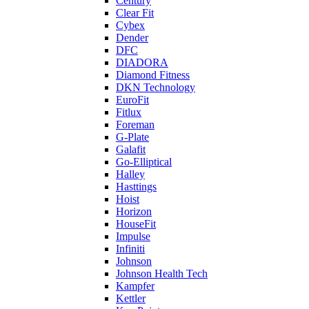
Century
Clear Fit
Cybex
Dender
DFC
DIADORA
Diamond Fitness
DKN Technology
EuroFit
Fitlux
Foreman
G-Plate
Galafit
Go-Elliptical
Halley
Hasttings
Hoist
Horizon
HouseFit
Impulse
Infiniti
Johnson
Johnson Health Tech
Kampfer
Kettler