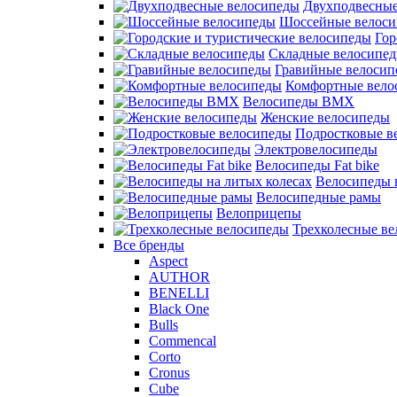
Двухподвесные
Шоссейные велос
Гор
Складные велосипе
Гравийные велосип
Комфортные вело
Велосипеды BMX
Женские велосипеды
Подростковые в
Электровелосипеды
Велосипеды Fat bike
Велосипеды 
Велосипедные рамы
Велоприцепы
Трехколесные в
Все бренды
Aspect
AUTHOR
BENELLI
Black One
Bulls
Commencal
Corto
Cronus
Cube