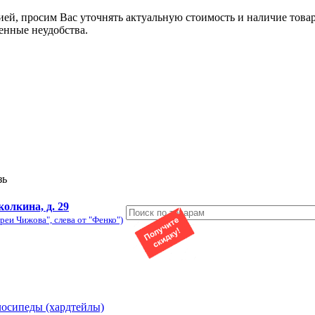
ией, просим Вас уточнять актуальную стоимость и наличие това
енные неудобства.
зь
колкина, д. 29
реи Чижова", слева от "Фенко")
лосипеды (хардтейлы)