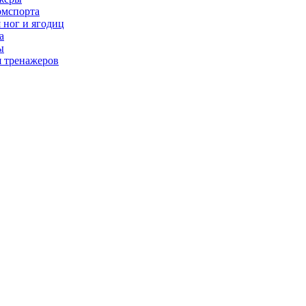
рмспорта
 ног и ягодиц
а
ы
я тренажеров