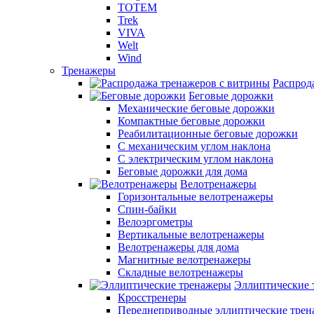
TOTEM
Trek
VIVA
Welt
Wind
Тренажеры
Распрод
Беговые дорожки
Механические беговые дорожки
Компактные беговые дорожки
Реабилитационные беговые дорожки
С механическим углом наклона
С электрическим углом наклона
Беговые дорожки для дома
Велотренажеры
Горизонтальные велотренажеры
Спин-байки
Велоэргометры
Вертикальные велотренажеры
Велотренажеры для дома
Магнитные велотренажеры
Складные велотренажеры
Эллиптические 
Кросстренеры
Переднеприводные эллиптические тре