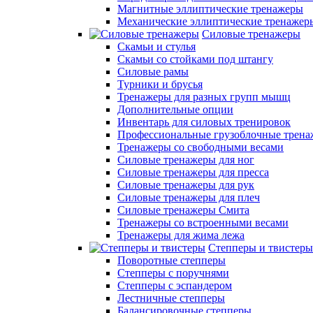
Магнитные эллиптические тренажеры
Механические эллиптические тренажер
Силовые тренажеры
Скамьи и стулья
Скамьи со стойками под штангу
Силовые рамы
Турники и брусья
Тренажеры для разных групп мышц
Дополнительные опции
Инвентарь для силовых тренировок
Профессиональные грузоблочные трен
Тренажеры со свободными весами
Силовые тренажеры для ног
Силовые тренажеры для пресса
Силовые тренажеры для рук
Силовые тренажеры для плеч
Силовые тренажеры Смита
Тренажеры со встроенными весами
Тренажеры для жима лежа
Степперы и твистеры
Поворотные степперы
Степперы с поручнями
Степперы с эспандером
Лестничные степперы
Балансировочные степперы