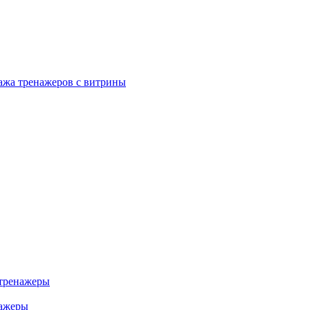
ажа тренажеров с витрины
тренажеры
нажеры