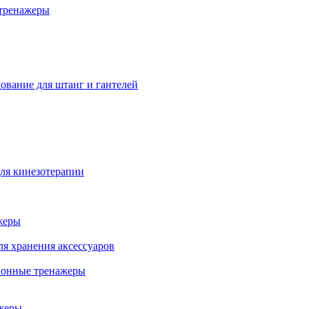
тренажеры
ование для штанг и гантелей
ля кинезотерапии
жеры
ля хранения аксессуаров
ионные тренажеры
жеры