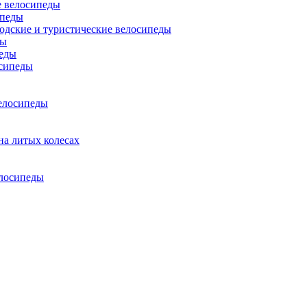
 велосипеды
ипеды
одские и туристические велосипеды
ды
еды
сипеды
елосипеды
на литых колесах
елосипеды