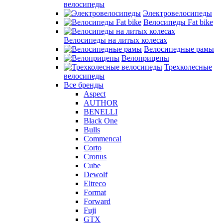
велосипеды
Электровелосипеды
Велосипеды Fat bike
Велосипеды на литых колесах
Велосипедные рамы
Велоприцепы
Трехколесные
велосипеды
Все бренды
Aspect
AUTHOR
BENELLI
Black One
Bulls
Commencal
Corto
Cronus
Cube
Dewolf
Eltreco
Format
Forward
Fuji
GTX