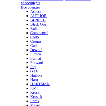
велосипеды
Все бренды
Aspect
AUTHOR
BENELLI
Black One
Bulls
Commencal
Corto
Cronus
Cube
Dewolf
Eltreco
Format
Forward
Fuji
GTX
Haibike
Haro
HARTMAN
KMS
Kross
Krostek
Lorak
Mayer