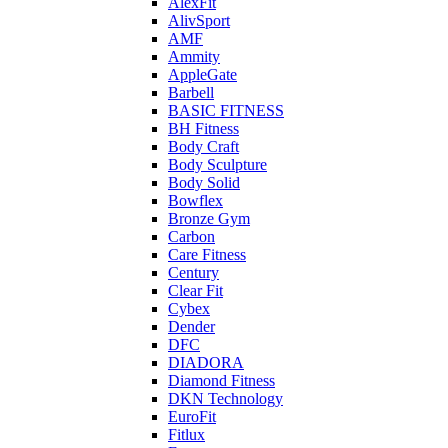
AlexFit
AlivSport
AMF
Ammity
AppleGate
Barbell
BASIC FITNESS
BH Fitness
Body Craft
Body Sculpture
Body Solid
Bowflex
Bronze Gym
Carbon
Care Fitness
Century
Clear Fit
Cybex
Dender
DFC
DIADORA
Diamond Fitness
DKN Technology
EuroFit
Fitlux