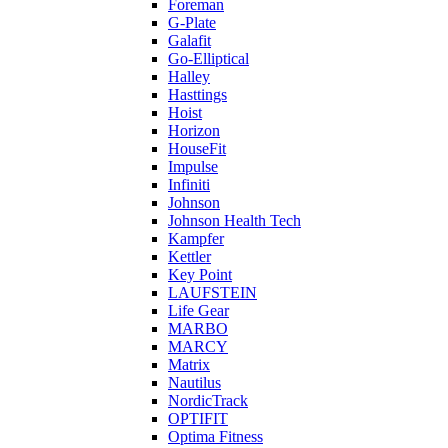
Foreman
G-Plate
Galafit
Go-Elliptical
Halley
Hasttings
Hoist
Horizon
HouseFit
Impulse
Infiniti
Johnson
Johnson Health Tech
Kampfer
Kettler
Key Point
LAUFSTEIN
Life Gear
MARBO
MARCY
Matrix
Nautilus
NordicTrack
OPTIFIT
Optima Fitness