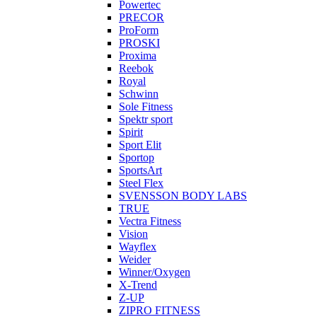
Powertec
PRECOR
ProForm
PROSKI
Proxima
Reebok
Royal
Schwinn
Sole Fitness
Spektr sport
Spirit
Sport Elit
Sportop
SportsArt
Steel Flex
SVENSSON BODY LABS
TRUE
Vectra Fitness
Vision
Wayflex
Weider
Winner/Oxygen
X-Trend
Z-UP
ZIPRO FITNESS