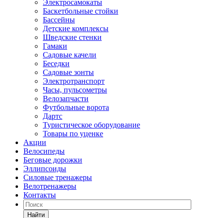
Электросамокаты
Баскетбольные стойки
Бассейны
Детские комплексы
Шведские стенки
Гамаки
Садовые качели
Беседки
Садовые зонты
Электротранспорт
Часы, пульсометры
Велозапчасти
Футбольные ворота
Дартс
Туристическое оборудование
Товары по уценке
Акции
Велосипеды
Беговые дорожки
Эллипсоиды
Силовые тренажеры
Велотренажеры
Контакты
Найти