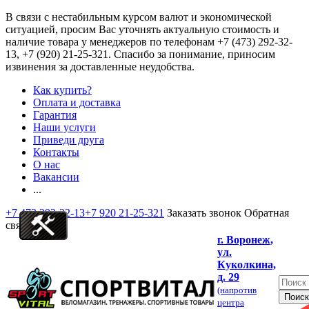
В связи с нестабильным курсом валют и экономической
ситуацией, просим Вас уточнять актуальную стоимость и
наличие товара у менеджеров по телефонам
+7 (473) 292-32-
13, +7 (920) 21-25-321
. Спасибо за понимание, приносим
извинения за доставленные неудобства.
Как купить?
Оплата и доставка
Гарантия
Наши услуги
Приведи друга
Контакты
О нас
Вакансии
...
+7 473 292-32-13
+7 920 21-25-321
Заказать звонок
Обратная
связь
г. Воронеж,
ул.
Куколкина,
д. 29
(напротив
центра