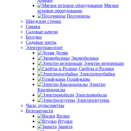
домики
Мягкое
игровое оборудование
Песочницы
Шведские стенки
Гамаки
Садовые качели
Беседки
Садовые зонты
Электротранспорт
Детям
Экомобилики
Электро велорикши
Скейты и Ролики
Электропитбайки
Гольф-кары
Электро
Квадроциклы
Электромобили
Электроскутеры
Часы, пульсометры
Велозапчасти
Вилки
Втулки
Защита