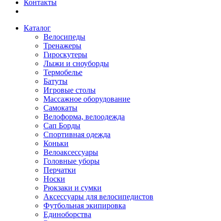
Контакты
Каталог
Велосипеды
Тренажеры
Гироскутеры
Лыжи и сноуборды
Термобелье
Батуты
Игровые столы
Массажное оборудование
Самокаты
Велоформа, велоодежда
Сап Борды
Спортивная одежда
Коньки
Велоаксессуары
Головные уборы
Перчатки
Носки
Рюкзаки и сумки
Аксессуары для велосипедистов
Футбольная экипировка
Единоборства