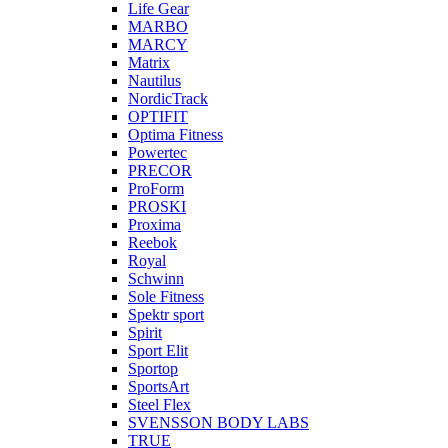
Life Gear
MARBO
MARCY
Matrix
Nautilus
NordicTrack
OPTIFIT
Optima Fitness
Powertec
PRECOR
ProForm
PROSKI
Proxima
Reebok
Royal
Schwinn
Sole Fitness
Spektr sport
Spirit
Sport Elit
Sportop
SportsArt
Steel Flex
SVENSSON BODY LABS
TRUE