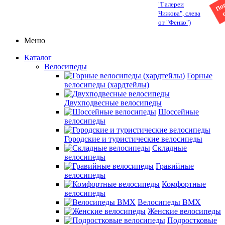
"Галереи
Чижова", слева
от "Фенко")
Меню
Каталог
Велосипеды
Горные
велосипеды (хардтейлы)
Двухподвесные велосипеды
Шоссейные
велосипеды
Городские и туристические велосипеды
Складные
велосипеды
Гравийные
велосипеды
Комфортные
велосипеды
Велосипеды BMX
Женские велосипеды
Подростковые