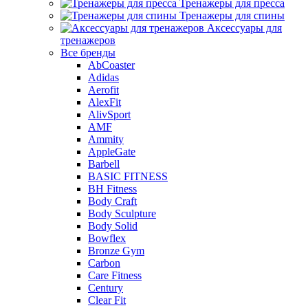
Тренажеры для пресса
Тренажеры для спины
Аксессуары для
тренажеров
Все бренды
AbCoaster
Adidas
Aerofit
AlexFit
AlivSport
AMF
Ammity
AppleGate
Barbell
BASIC FITNESS
BH Fitness
Body Craft
Body Sculpture
Body Solid
Bowflex
Bronze Gym
Carbon
Care Fitness
Century
Clear Fit