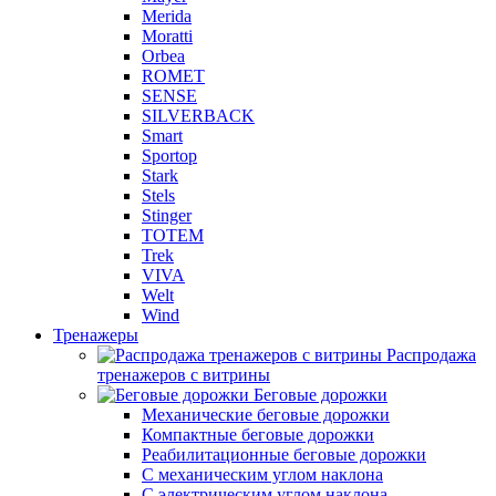
Merida
Moratti
Orbea
ROMET
SENSE
SILVERBACK
Smart
Sportop
Stark
Stels
Stinger
TOTEM
Trek
VIVA
Welt
Wind
Тренажеры
Распродажа
тренажеров с витрины
Беговые дорожки
Механические беговые дорожки
Компактные беговые дорожки
Реабилитационные беговые дорожки
С механическим углом наклона
С электрическим углом наклона