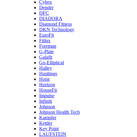
Cybex
Dender
DFC
DIADORA
Diamond Fitness
DKN Technology
EuroFit
Fitlux
Foreman
G-Plate
Galafit
Go-Elliptical
Halley
Hasttings
Hoist
Horizon
HouseFit
Impulse
Infiniti
Johnson
Johnson Health Tech
Kampfer
Kettler
Key Point
LAUFSTEIN