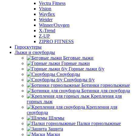
Vectra Fitness
Vision
Wayflex
Weider
Winner/Oxygen
X-Trend
Z-UP
ZIPRO FITNESS
Гироскутеры
Лыжи и сноуборды
Беговые лыжи
Горные лыжи
Горные лыжи б/у
Сноуборды
Сноуборды б/у
Ботинки горнолыжные
Ботинки для сноуборда
Крепления для
горных лыж
Крепления для
сноуборда
Шлемы
Палки горнолыжные
Защита
Маски