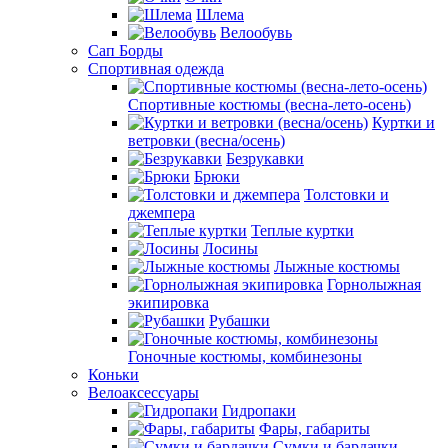
Шлема
Велообувь
Сап Борды
Спортивная одежда
Спортивные костюмы (весна-лето-осень)
Куртки и
ветровки (весна/осень)
Безрукавки
Брюки
Толстовки и
джемпера
Теплые куртки
Лосины
Лыжные костюмы
Горнолыжная
экипировка
Рубашки
Гоночные костюмы, комбинезоны
Коньки
Велоаксессуары
Гидропаки
Фары, габариты
Сумки и бардачки