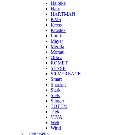
Haibike
Haro
HARTMAN
KMS
Kross
Krostek
Lorak
Mayer
Merida
Moratti
Orbea
ROMET
SENSE
SILVERBACK
Smart
Sportop
Stark
Stels
Stinger
TOTEM
Trek
VIVA
Welt
Wind
Тренажеры