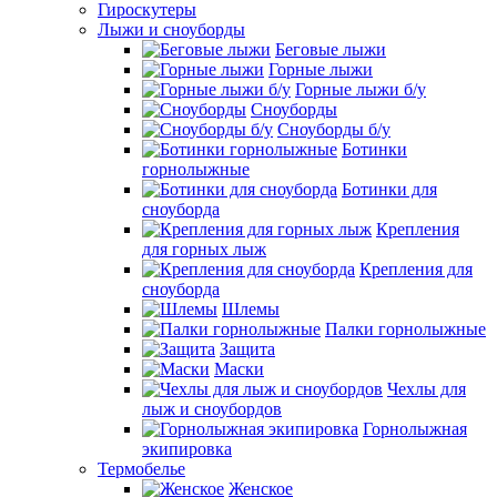
Гироскутеры
Лыжи и сноуборды
Беговые лыжи
Горные лыжи
Горные лыжи б/у
Сноуборды
Сноуборды б/у
Ботинки
горнолыжные
Ботинки для
сноуборда
Крепления
для горных лыж
Крепления для
сноуборда
Шлемы
Палки горнолыжные
Защита
Маски
Чехлы для
лыж и сноубордов
Горнолыжная
экипировка
Термобелье
Женское