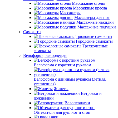
Массажные столы
Массажные кресла
Массажеры
Массажеры для ног
Массажные накидки
Массажные подушки
Самокаты
Трюковые самокаты
Городские самокаты
Трехколесные
самокаты
Велоформа, велоодежда
Велоформа с коротким рукавом
Велоформа с длинным рукавом (летняя,
утепленная)
Жилеты
Ветровки и
дождевики
Велоперчатки
Обтекатели для рук, ног и стоп
Очки