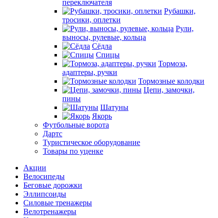
переключателя
Рубашки,
тросики, оплетки
Рули,
выносы, рулевые, кольца
Сёдла
Спицы
Тормоза,
адаптеры, ручки
Тормозные колодки
Цепи, замочки,
пины
Шатуны
Якорь
Футбольные ворота
Дартс
Туристическое оборудование
Товары по уценке
Акции
Велосипеды
Беговые дорожки
Эллипсоиды
Силовые тренажеры
Велотренажеры