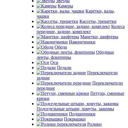
Звезды
Камеры
Каретки, валы,
чашки
Кассеты, трещетки
Колеса
передние, задние, комплект
Манетки, шифтеры
Наконечники
Обода
Ободные
ленты, флипперы
Оси
Педали
Переключатели
задние
Переключатели
передние
Петухи, сменные
крюки
Подседельные штыри, хомуты, зажимы
Подшипники
Покрышки
Ролики